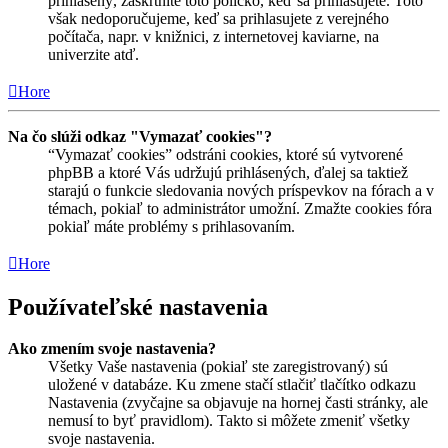
prihlásený, zaškrtnite toto políčko, keď sa prihlasujete. Toto
však nedoporučujeme, keď sa prihlasujete z verejného
počítača, napr. v knižnici, z internetovej kaviarne, na
univerzite atď.
Hore
Na čo slúži odkaz "Vymazať cookies"?
“Vymazať cookies” odstráni cookies, ktoré sú vytvorené
phpBB a ktoré Vás udržujú prihlásených, ďalej sa taktiež
starajú o funkcie sledovania nových príspevkov na fórach a v
témach, pokiaľ to administrátor umožní. Zmažte cookies fóra
pokiaľ máte problémy s prihlasovaním.
Hore
Používateľské nastavenia
Ako zmením svoje nastavenia?
Všetky Vaše nastavenia (pokiaľ ste zaregistrovaný) sú
uložené v databáze. Ku zmene stačí stlačiť tlačítko odkazu
Nastavenia (zvyčajne sa objavuje na hornej časti stránky, ale
nemusí to byť pravidlom). Takto si môžete zmeniť všetky
svoje nastavenia.