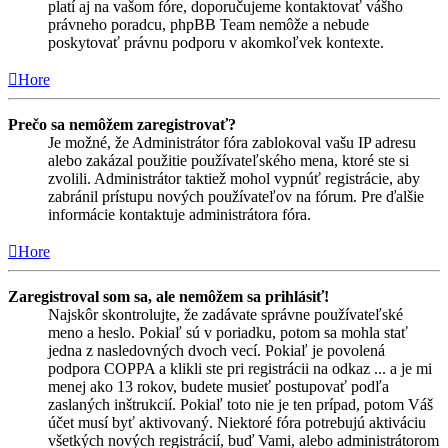
platí aj na vašom fóre, doporučujeme kontaktovať vášho
právneho poradcu, phpBB Team nemôže a nebude
poskytovať právnu podporu v akomkoľvek kontexte.
Hore
Prečo sa nemôžem zaregistrovať?
Je možné, že Administrátor fóra zablokoval vašu IP adresu
alebo zakázal použitie používateľského mena, ktoré ste si
zvolili. Administrátor taktiež mohol vypnúť registrácie, aby
zabránil prístupu nových používateľov na fórum. Pre ďalšie
informácie kontaktuje administrátora fóra.
Hore
Zaregistroval som sa, ale nemôžem sa prihlásiť!
Najskôr skontrolujte, že zadávate správne používateľské
meno a heslo. Pokiaľ sú v poriadku, potom sa mohla stať
jedna z nasledovných dvoch vecí. Pokiaľ je povolená
podpora COPPA a klikli ste pri registrácii na odkaz ... a je mi
menej ako 13 rokov, budete musieť postupovať podľa
zaslaných inštrukcií. Pokiaľ toto nie je ten prípad, potom Váš
účet musí byť aktivovaný. Niektoré fóra potrebujú aktiváciu
všetkých nových registrácií, buď Vami, alebo administrátorom