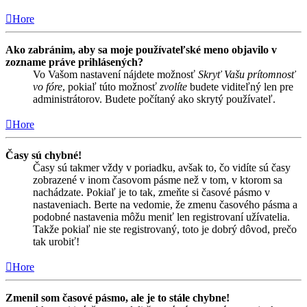
Hore
Ako zabránim, aby sa moje používateľské meno objavilo v
zozname práve prihlásených?
Vo Vašom nastavení nájdete možnosť
Skryť Vašu prítomnosť
vo fóre
, pokiaľ túto možnosť
zvolíte
budete viditeľný len pre
administrátorov. Budete počítaný ako skrytý používateľ.
Hore
Časy sú chybné!
Časy sú takmer vždy v poriadku, avšak to, čo vidíte sú časy
zobrazené v inom časovom pásme než v tom, v ktorom sa
nachádzate. Pokiaľ je to tak, zmeňte si časové pásmo v
nastaveniach. Berte na vedomie, že zmenu časového pásma a
podobné nastavenia môžu meniť len registrovaní užívatelia.
Takže pokiaľ nie ste registrovaný, toto je dobrý dôvod, prečo
tak urobiť!
Hore
Zmenil som časové pásmo, ale je to stále chybne!