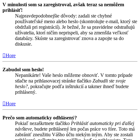
V minulosti som sa zaregistroval, avšak teraz sa nemôžem
prihlásiť!
Najpravdepodobnejšie dôvody: zadali ste chybné
používateľské meno alebo heslo (skontrolujte e-mail, ktorý ste
obdržali pri registrácií). Je bežné, že sa pravidelne odstraňujú
užívatelia, ktorí ničím neprispeli, aby sa zmenšila veľkosť
databázy. Skúste sa zaregistrovať znova a zapojte sa do
diskusie.
Hore
Zabudol som heslo!
Nepanikárte! Vaše heslo môžeme obnoviť. V tomto prípade
stlačte na prihlasovacej stránke tlačítko
Zabudli ste svoje
heslo?
, pokračujte podľa inštrukcií a takmer ihneď budete
prihlásený.
Hore
Prečo som automaticky odhlásený?
Pokiaľ nezaškrtnete tlačítko
Prihlásiť automaticky pri ďalšej
návšteve
, budete prihlásený len počas práce vo fóre. Toto má
zabrániť zneužitiu Vášho účtu niekým iným. Aby ste zostali