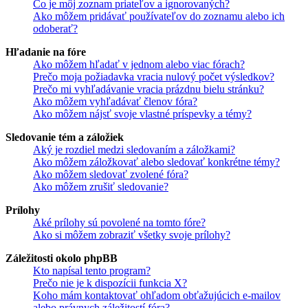
Čo je môj zoznam priateľov a ignorovaných?
Ako môžem pridávať používateľov do zoznamu alebo ich
odoberať?
Hľadanie na fóre
Ako môžem hľadať v jednom alebo viac fórach?
Prečo moja požiadavka vracia nulový počet výsledkov?
Prečo mi vyhľadávanie vracia prázdnu bielu stránku?
Ako môžem vyhľadávať členov fóra?
Ako môžem nájsť svoje vlastné príspevky a témy?
Sledovanie tém a záložiek
Aký je rozdiel medzi sledovaním a záložkami?
Ako môžem záložkovať alebo sledovať konkrétne témy?
Ako môžem sledovať zvolené fóra?
Ako môžem zrušiť sledovanie?
Prílohy
Aké prílohy sú povolené na tomto fóre?
Ako si môžem zobraziť všetky svoje prílohy?
Záležitosti okolo phpBB
Kto napísal tento program?
Prečo nie je k dispozícii funkcia X?
Koho mám kontaktovať ohľadom obťažujúcich e-mailov
alebo právnych záležitostí fóra?