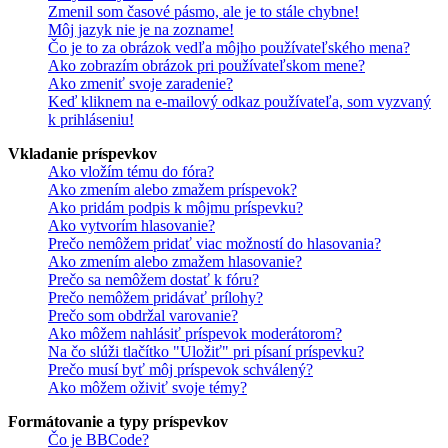
Zmenil som časové pásmo, ale je to stále chybne!
Môj jazyk nie je na zozname!
Čo je to za obrázok vedľa môjho používateľského mena?
Ako zobrazím obrázok pri používateľskom mene?
Ako zmeniť svoje zaradenie?
Keď kliknem na e-mailový odkaz používateľa, som vyzvaný
k prihláseniu!
Vkladanie príspevkov
Ako vložím tému do fóra?
Ako zmením alebo zmažem príspevok?
Ako pridám podpis k môjmu príspevku?
Ako vytvorím hlasovanie?
Prečo nemôžem pridať viac možností do hlasovania?
Ako zmením alebo zmažem hlasovanie?
Prečo sa nemôžem dostať k fóru?
Prečo nemôžem pridávať prílohy?
Prečo som obdržal varovanie?
Ako môžem nahlásiť príspevok moderátorom?
Na čo slúži tlačítko "Uložiť" pri písaní príspevku?
Prečo musí byť môj príspevok schválený?
Ako môžem oživiť svoje témy?
Formátovanie a typy príspevkov
Čo je BBCode?