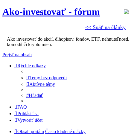
Ako-investovať - fórum
<< Späť na články
Ako investovať do akcií, dlhopisov, fondov, ETF, nehnuteľností,
komodít či krypto mien.
Prejsť na obsah
Rýchle odkazy
Temy bez odpovedí
Aktívne témy
Hľadať
FAQ
Prihlásiť sa
Vytvoriť účet
Obsah portálu
Často kladené otázky