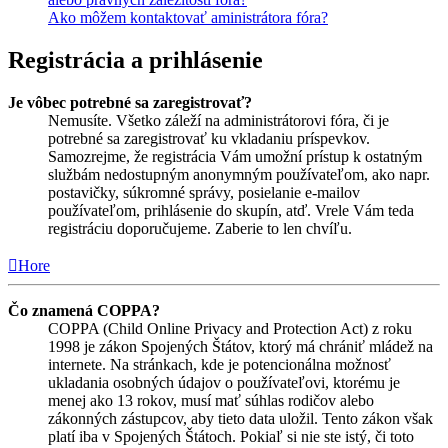
Ako môžem kontaktovať aministrátora fóra?
Registrácia a prihlásenie
Je vôbec potrebné sa zaregistrovať?
Nemusíte. Všetko záleží na administrátorovi fóra, či je
potrebné sa zaregistrovať ku vkladaniu príspevkov.
Samozrejme, že registrácia Vám umožní prístup k ostatným
službám nedostupným anonymným používateľom, ako napr.
postavičky, súkromné správy, posielanie e-mailov
používateľom, prihlásenie do skupín, atď. Vrele Vám teda
registráciu doporučujeme. Zaberie to len chvíľu.
Hore
Čo znamená COPPA?
COPPA (Child Online Privacy and Protection Act) z roku
1998 je zákon Spojených Štátov, ktorý má chrániť mládež na
internete. Na stránkach, kde je potencionálna možnosť
ukladania osobných údajov o používateľovi, ktorému je
menej ako 13 rokov, musí mať súhlas rodičov alebo
zákonných zástupcov, aby tieto data uložil. Tento zákon však
platí iba v Spojených Štátoch. Pokiaľ si nie ste istý, či toto