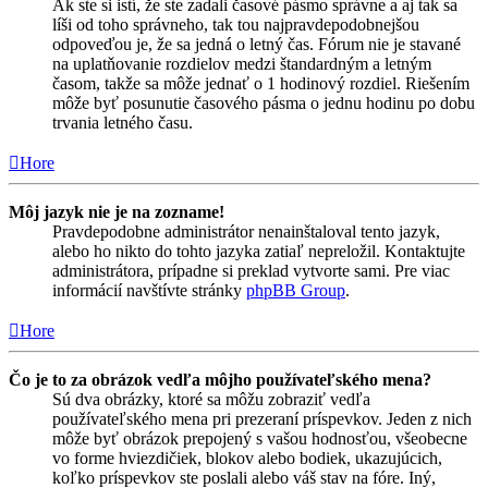
Ak ste si istí, že ste zadali časové pásmo správne a aj tak sa
líši od toho správneho, tak tou najpravdepodobnejšou
odpoveďou je, že sa jedná o letný čas. Fórum nie je stavané
na uplatňovanie rozdielov medzi štandardným a letným
časom, takže sa môže jednať o 1 hodinový rozdiel. Riešením
môže byť posunutie časového pásma o jednu hodinu po dobu
trvania letného času.
Hore
Môj jazyk nie je na zozname!
Pravdepodobne administrátor nenainštaloval tento jazyk,
alebo ho nikto do tohto jazyka zatiaľ nepreložil. Kontaktujte
administrátora, prípadne si preklad vytvorte sami. Pre viac
informácií navštívte stránky
phpBB Group
.
Hore
Čo je to za obrázok vedľa môjho používateľského mena?
Sú dva obrázky, ktoré sa môžu zobraziť vedľa
používateľského mena pri prezeraní príspevkov. Jeden z nich
môže byť obrázok prepojený s vašou hodnosťou, všeobecne
vo forme hviezdičiek, blokov alebo bodiek, ukazujúcich,
koľko príspevkov ste poslali alebo váš stav na fóre. Iný,