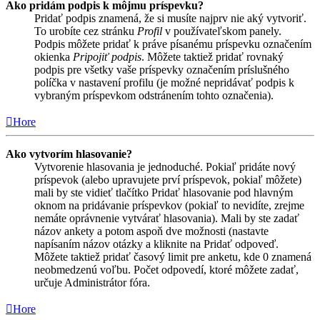
Ako pridám podpis k môjmu príspevku?
Pridať podpis znamená, že si musíte najprv nie aký vytvoriť.
To urobíte cez stránku
Profil
v používateľskom panely.
Podpis môžete pridať k práve písanému príspevku označením
okienka
Pripojiť podpis
. Môžete taktiež pridať rovnaký
podpis pre všetky vaše príspevky označením príslušného
políčka v nastavení profilu (je možné nepridávať podpis k
vybraným príspevkom odstránením tohto označenia).
Hore
Ako vytvorím hlasovanie?
Vytvorenie hlasovania je jednoduché. Pokiaľ pridáte nový
príspevok (alebo upravujete prví príspevok, pokiaľ môžete)
mali by ste vidieť tlačítko Pridať hlasovanie pod hlavným
oknom na pridávanie príspevkov (pokiaľ to nevidíte, zrejme
nemáte oprávnenie vytvárať hlasovania). Mali by ste zadať
názov ankety a potom aspoň dve možnosti (nastavte
napísaním názov otázky a kliknite na Pridať odpoveď.
Môžete taktiež pridať časový limit pre anketu, kde 0 znamená
neobmedzenú voľbu. Počet odpovedí, ktoré môžete zadať,
určuje Administrátor fóra.
Hore