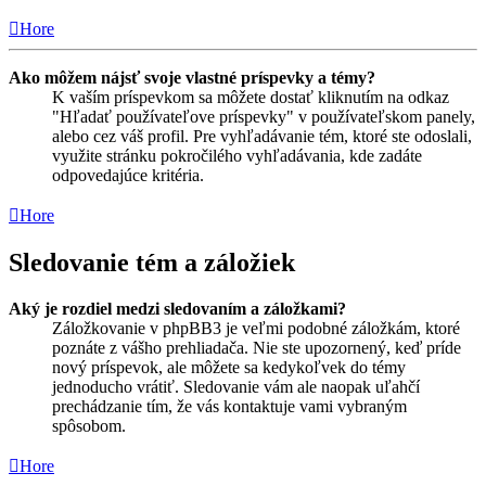
Hore
Ako môžem nájsť svoje vlastné príspevky a témy?
K vaším príspevkom sa môžete dostať kliknutím na odkaz
"Hľadať používateľove príspevky" v používateľskom panely,
alebo cez váš profil. Pre vyhľadávanie tém, ktoré ste odoslali,
využite stránku pokročilého vyhľadávania, kde zadáte
odpovedajúce kritéria.
Hore
Sledovanie tém a záložiek
Aký je rozdiel medzi sledovaním a záložkami?
Záložkovanie v phpBB3 je veľmi podobné záložkám, ktoré
poznáte z vášho prehliadača. Nie ste upozornený, keď príde
nový príspevok, ale môžete sa kedykoľvek do témy
jednoducho vrátiť. Sledovanie vám ale naopak uľahčí
prechádzanie tím, že vás kontaktuje vami vybraným
spôsobom.
Hore