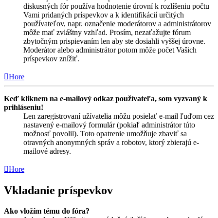
diskusných fór používa hodnotenie úrovní k rozlíšeniu počtu
Vami pridaných príspevkov a k identifikácií určitých
používateľov, napr. označenie moderátorov a administrátorov
môže mať zvláštny vzhľad. Prosím, nezaťažujte fórum
zbytočným prispievaním len aby ste dosiahli vyššej úrovne.
Moderátor alebo administrátor potom môže počet Vašich
príspevkov znížiť.
Hore
Keď kliknem na e-mailový odkaz používateľa, som vyzvaný k
prihláseniu!
Len zaregistrovaní užívatelia môžu posielať e-mail ľuďom cez
nastavený e-mailový formulár (pokiaľ administrátor túto
možnosť povolil). Toto opatrenie umožňuje zbaviť sa
otravných anonymných správ a robotov, ktorý zbierajú e-
mailové adresy.
Hore
Vkladanie príspevkov
Ako vložím tému do fóra?