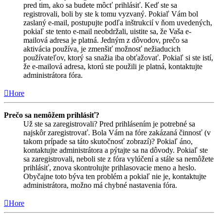
pred tim, ako sa budete môcť prihlásiť. Keď ste sa
registrovali, boli by ste k tomu vyzvaný. Pokiaľ Vám bol
zaslaný e-mail, postupujte podľa inštrukcií v ňom uvedených,
pokiaľ ste tento e-mail neobdržali, uistite sa, že Vaša e-
mailová adresa je platná. Jedným z dôvodov, prečo sa
aktivácia používa, je zmenšiť možnosť nežiaducich
používateľov, ktorý sa snažia iba obťažovať. Pokiaľ si ste istí,
že e-mailová adresa, ktorú ste použili je platná, kontaktujte
administrátora fóra.
Hore
Prečo sa nemôžem prihlásiť?
Už ste sa zaregistrovali? Pred prihlásením je potrebné sa
najskôr zaregistrovať. Bola Vám na fóre zakázaná činnosť (v
takom prípade sa táto skutočnosť zobrazí)? Pokiaľ áno,
kontaktujte administrátora a pýtajte sa na dôvody. Pokiaľ ste
sa zaregistrovali, neboli ste z fóra vylúčení a stále sa nemôžete
prihlásiť, znova skontrolujte prihlasovacie meno a heslo.
Obyčajne toto býva ten problém a pokiaľ nie je, kontaktujte
administrátora, možno má chybné nastavenia fóra.
Hore