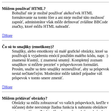
Môžem používať HTML?
Bohužiaľ nie je možné používať akékoľvek HTML
formátovanie na tomto fóre a ani nieje možné túto možnosť
zapnúť, administrátor však môže definovať zvláštne BBCode
značky, ktoré môžu HTML nahradiť.
Hore
Čo sú to smajlíky (emotikony)?
Smajlíky, alebo emotikony sú malé grafické obrázky, ktoré sa
používajú k vyjadreniu emócií použitím malého kódu, napr. :)
znamená šťastný, :( znamená smutný. Kompletný zoznam
smajlíkov si môžete prezrieť v príspevkovom formulári.
Prosím, snažte sa tieto smajlíky nezneužívať, aby sa príspevok
nestal nečitateľným. Moderátor môže taktiež prípadne váš
príspevok v tomto smere zmeniť.
Hore
Môžem pridávať obrázky?
Obrázky sa môžu zobrazovať vo vašich príspevkoch, keďže v
súčasnej dobe neexistuje žiadna funkcia k nahraniu obrázkov