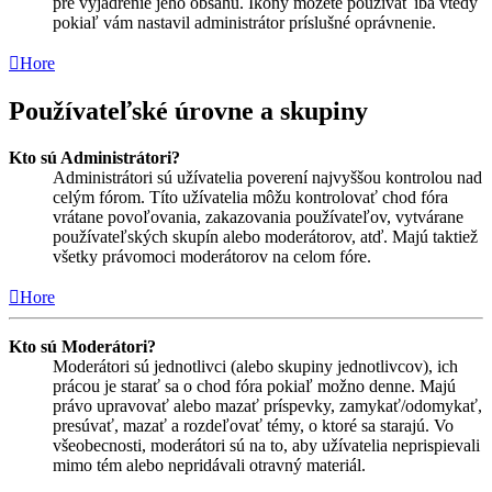
pre vyjadrenie jeho obsahu. Ikony môžete používať iba vtedy
pokiaľ vám nastavil administrátor príslušné oprávnenie.
Hore
Používateľské úrovne a skupiny
Kto sú Administrátori?
Administrátori sú užívatelia poverení najvyššou kontrolou nad
celým fórom. Títo užívatelia môžu kontrolovať chod fóra
vrátane povoľovania, zakazovania používateľov, vytvárane
používateľských skupín alebo moderátorov, atď. Majú taktiež
všetky právomoci moderátorov na celom fóre.
Hore
Kto sú Moderátori?
Moderátori sú jednotlivci (alebo skupiny jednotlivcov), ich
prácou je starať sa o chod fóra pokiaľ možno denne. Majú
právo upravovať alebo mazať príspevky, zamykať/odomykať,
presúvať, mazať a rozdeľovať témy, o ktoré sa starajú. Vo
všeobecnosti, moderátori sú na to, aby užívatelia neprispievali
mimo tém alebo nepridávali otravný materiál.