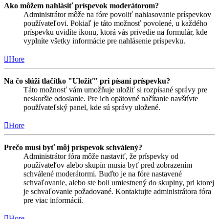
Ako môžem nahlásiť príspevok moderátorom?
Administrátor môže na fóre povoliť nahlasovanie príspevkov
používateľovi. Pokiaľ je táto možnosť povolené, u každého
príspevku uvidíte ikonu, ktorá vás privedie na formulár, kde
vyplníte všetky informácie pre nahlásenie príspevku.
Hore
Na čo slúži tlačítko "Uložiť" pri písaní príspevku?
Táto možnosť vám umožňuje uložiť si rozpísané správy pre
neskoršie odoslanie. Pre ich opätovné načítanie navštívte
používateľský panel, kde sú správy uložené.
Hore
Prečo musí byť môj príspevok schválený?
Administrátor fóra môže nastaviť, že príspevky od
používateľov alebo skupín musia byť pred zobrazením
schválené moderátormi. Buďto je na fóre nastavené
schvaľovanie, alebo ste boli umiestnený do skupiny, pri ktorej
je schvaľovanie požadované. Kontaktujte administrátora fóra
pre viac informácií.
Hore