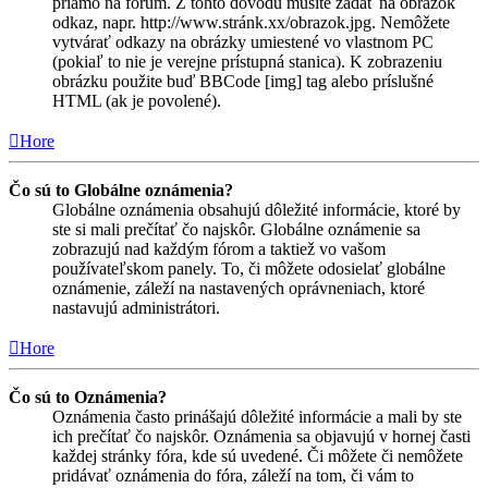
priamo na fórum. Z tohto dôvodu musíte zadať na obrázok
odkaz, napr. http://www.stránk.xx/obrazok.jpg. Nemôžete
vytvárať odkazy na obrázky umiestené vo vlastnom PC
(pokiaľ to nie je verejne prístupná stanica). K zobrazeniu
obrázku použite buď BBCode [img] tag alebo príslušné
HTML (ak je povolené).
Hore
Čo sú to Globálne oznámenia?
Globálne oznámenia obsahujú dôležité informácie, ktoré by
ste si mali prečítať čo najskôr. Globálne oznámenie sa
zobrazujú nad každým fórom a taktiež vo vašom
používateľskom panely. To, či môžete odosielať globálne
oznámenie, záleží na nastavených oprávneniach, ktoré
nastavujú administrátori.
Hore
Čo sú to Oznámenia?
Oznámenia často prinášajú dôležité informácie a mali by ste
ich prečítať čo najskôr. Oznámenia sa objavujú v hornej časti
každej stránky fóra, kde sú uvedené. Či môžete či nemôžete
pridávať oznámenia do fóra, záleží na tom, či vám to