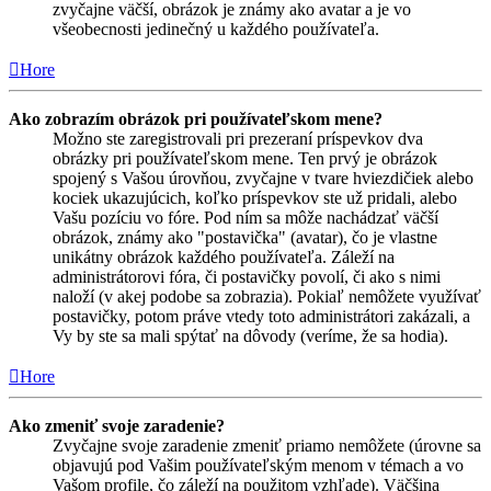
zvyčajne väčší, obrázok je známy ako avatar a je vo
všeobecnosti jedinečný u každého používateľa.
Hore
Ako zobrazím obrázok pri používateľskom mene?
Možno ste zaregistrovali pri prezeraní príspevkov dva
obrázky pri používateľskom mene. Ten prvý je obrázok
spojený s Vašou úrovňou, zvyčajne v tvare hviezdičiek alebo
kociek ukazujúcich, koľko príspevkov ste už pridali, alebo
Vašu pozíciu vo fóre. Pod ním sa môže nachádzať väčší
obrázok, známy ako "postavička" (avatar), čo je vlastne
unikátny obrázok každého používateľa. Záleží na
administrátorovi fóra, či postavičky povolí, či ako s nimi
naloží (v akej podobe sa zobrazia). Pokiaľ nemôžete využívať
postavičky, potom práve vtedy toto administrátori zakázali, a
Vy by ste sa mali spýtať na dôvody (veríme, že sa hodia).
Hore
Ako zmeniť svoje zaradenie?
Zvyčajne svoje zaradenie zmeniť priamo nemôžete (úrovne sa
objavujú pod Vašim používateľským menom v témach a vo
Vašom profile, čo záleží na použitom vzhľade). Väčšina