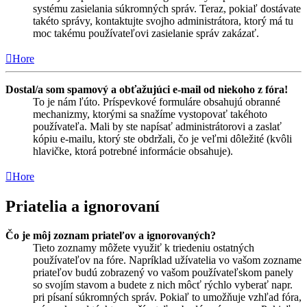
systému zasielania súkromných správ. Teraz, pokiaľ dostávate
takéto správy, kontaktujte svojho administrátora, ktorý má tu
moc takému používateľovi zasielanie správ zakázať.
Hore
Dostal/a som spamový a obťažujúci e-mail od niekoho z fóra!
To je nám ľúto. Príspevkové formuláre obsahujú obranné
mechanizmy, ktorými sa snažíme vystopovať takéhoto
používateľa. Mali by ste napísať administrátorovi a zaslať
kópiu e-mailu, ktorý ste obdržali, čo je veľmi dôležité (kvôli
hlavičke, ktorá potrebné informácie obsahuje).
Hore
Priatelia a ignorovaní
Čo je môj zoznam priateľov a ignorovaných?
Tieto zoznamy môžete využiť k triedeniu ostatných
používateľov na fóre. Napríklad užívatelia vo vašom zozname
priateľov budú zobrazený vo vašom používateľskom panely
so svojím stavom a budete z nich môcť rýchlo vyberať napr.
pri písaní súkromných správ. Pokiaľ to umožňuje vzhľad fóra,