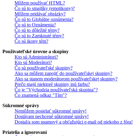
Môžem používať HTML?
Čo sú to smajlíky (emotikony)?
Môžem pridávať obrázky?
Čo sú to Globálne oznámenia?
Čo sú to Oznámenia?
Čo sú to dôležité témy?
Čo sú to Zamknuté témy?
Čo sú ikony tém?
Používateľské úrovne a skupiny
Kto sú Administrátori?
Kto sú Moderátori?
Čo sú používateľské skupiny?
Ako sa môžem zapojiť do používateľskej skupiny?
Ako sa stanem moderátorom používateľskej skupiny?
Prečo majú niektoré skupiny inú farbu?
Čo je "Východzia používateľská skupina"?
Čo znamená odkaz "Tím"?
Súkromné správy
Nemôžem posielať súkromné správy!
Dostávam nechcené súkromné správy!
Dostal/a som spamový a obťažujúci e-mail od niekoho z fóra!
Priatelia a ignorovaní