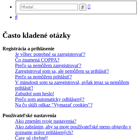
Rozšírené
Hľadať
vyhľadávanie
Hľadať
Často kladené otázky
Registrácia a prihlásenie
Je vôbec potrebné sa zaregistrovať?
Čo znamená COPPA?
Prečo sa nemôžem zaregistrovať?
Zaregistroval som sa, ale nemôžem sa prihlásiť!
Prečo sa nemôžem prihlásiť?
V minulosti som sa zaregistroval, avšak teraz sa nemôžem
prihlásiť!
Zabudol som heslo!
Prečo som automaticky odhlásený?
Na čo slúži odkaz "Vymazať cookies"?
Používateľské nastavenia
Ako zmením svoje nastavenia?
Ako zabránim, aby sa moje používateľské meno objavilo v
zozname práve prihlásených?
Časy sú chybné!