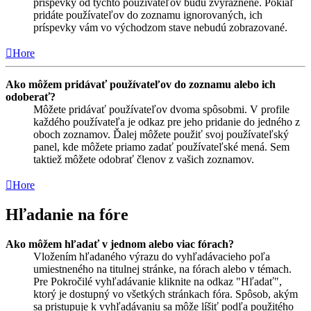
príspevky od týchto používateľov budú zvýraznene. Pokiaľ
pridáte používateľov do zoznamu ignorovaných, ich
príspevky vám vo východzom stave nebudú zobrazované.
Hore
Ako môžem pridávať používateľov do zoznamu alebo ich
odoberať?
Môžete pridávať používateľov dvoma spôsobmi. V profile
každého používateľa je odkaz pre jeho pridanie do jedného z
oboch zoznamov. Ďalej môžete použiť svoj používateľský
panel, kde môžete priamo zadať používateľské mená. Sem
taktiež môžete odobrať členov z vašich zoznamov.
Hore
Hľadanie na fóre
Ako môžem hľadať v jednom alebo viac fórach?
Vložením hľadaného výrazu do vyhľadávacieho poľa
umiestneného na titulnej stránke, na fórach alebo v témach.
Pre Pokročilé vyhľadávanie kliknite na odkaz "Hľadať",
ktorý je dostupný vo všetkých stránkach fóra. Spôsob, akým
sa pristupuje k vyhľadávaniu sa môže líšiť podľa použitého