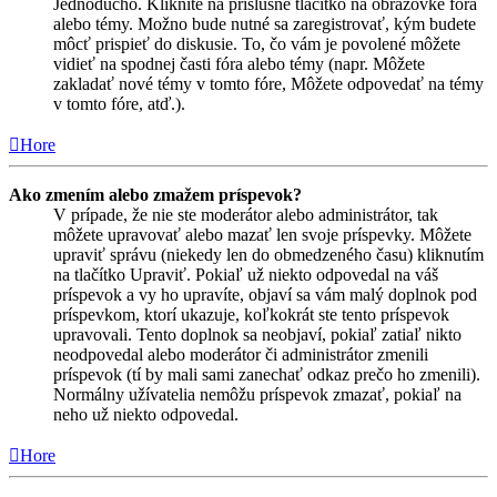
Jednoducho. Kliknite na príslušné tlačítko na obrazovke fóra
alebo témy. Možno bude nutné sa zaregistrovať, kým budete
môcť prispieť do diskusie. To, čo vám je povolené môžete
vidieť na spodnej časti fóra alebo témy (napr. Môžete
zakladať nové témy v tomto fóre, Môžete odpovedať na témy
v tomto fóre, atď.).
Hore
Ako zmením alebo zmažem príspevok?
V prípade, že nie ste moderátor alebo administrátor, tak
môžete upravovať alebo mazať len svoje príspevky. Môžete
upraviť správu (niekedy len do obmedzeného času) kliknutím
na tlačítko Upraviť. Pokiaľ už niekto odpovedal na váš
príspevok a vy ho upravíte, objaví sa vám malý doplnok pod
príspevkom, ktorí ukazuje, koľkokrát ste tento príspevok
upravovali. Tento doplnok sa neobjaví, pokiaľ zatiaľ nikto
neodpovedal alebo moderátor či administrátor zmenili
príspevok (tí by mali sami zanechať odkaz prečo ho zmenili).
Normálny užívatelia nemôžu príspevok zmazať, pokiaľ na
neho už niekto odpovedal.
Hore