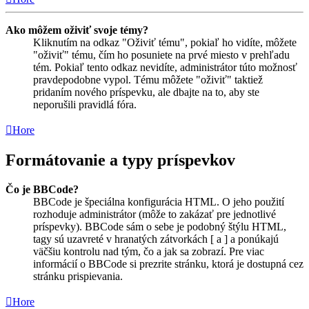
Ako môžem oživiť svoje témy?
Kliknutím na odkaz "Oživiť tému", pokiaľ ho vidíte, môžete
"oživiť" tému, čím ho posuniete na prvé miesto v prehľadu
tém. Pokiaľ tento odkaz nevidíte, administrátor túto možnosť
pravdepodobne vypol. Tému môžete "oživiť" taktiež
pridaním nového príspevku, ale dbajte na to, aby ste
neporušili pravidlá fóra.
Hore
Formátovanie a typy príspevkov
Čo je BBCode?
BBCode je špeciálna konfigurácia HTML. O jeho použití
rozhoduje administrátor (môže to zakázať pre jednotlivé
príspevky). BBCode sám o sebe je podobný štýlu HTML,
tagy sú uzavreté v hranatých zátvorkách [ a ] a ponúkajú
väčšiu kontrolu nad tým, čo a jak sa zobrazí. Pre viac
informácií o BBCode si prezrite stránku, ktorá je dostupná cez
stránku prispievania.
Hore