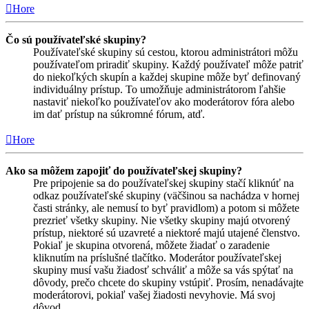
Hore
Čo sú používateľské skupiny?
Používateľské skupiny sú cestou, ktorou administrátori môžu
používateľom priradiť skupiny. Každý používateľ môže patriť
do niekoľkých skupín a každej skupine môže byť definovaný
individuálny prístup. To umožňuje administrátorom ľahšie
nastaviť niekoľko používateľov ako moderátorov fóra alebo
im dať prístup na súkromné fórum, atď.
Hore
Ako sa môžem zapojiť do používateľskej skupiny?
Pre pripojenie sa do používateľskej skupiny stačí kliknúť na
odkaz používateľské skupiny (väčšinou sa nachádza v hornej
časti stránky, ale nemusí to byť pravidlom) a potom si môžete
prezrieť všetky skupiny. Nie všetky skupiny majú otvorený
prístup, niektoré sú uzavreté a niektoré majú utajené členstvo.
Pokiaľ je skupina otvorená, môžete žiadať o zaradenie
kliknutím na príslušné tlačítko. Moderátor používateľskej
skupiny musí vašu žiadosť schváliť a môže sa vás spýtať na
dôvody, prečo chcete do skupiny vstúpiť. Prosím, nenadávajte
moderátorovi, pokiaľ vašej žiadosti nevyhovie. Má svoj
dôvod.