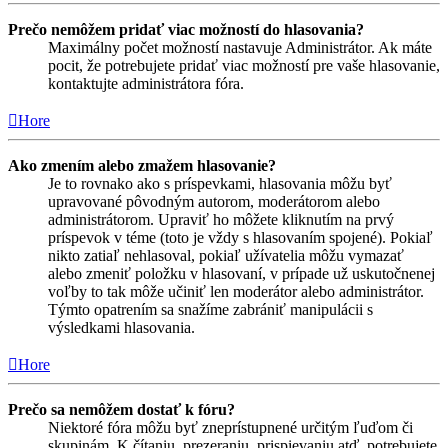
Prečo nemôžem pridať viac možností do hlasovania?
Maximálny počet možností nastavuje Administrátor. Ak máte
pocit, že potrebujete pridať viac možností pre vaše hlasovanie,
kontaktujte administrátora fóra.
Hore
Ako zmením alebo zmažem hlasovanie?
Je to rovnako ako s príspevkami, hlasovania môžu byť
upravované pôvodným autorom, moderátorom alebo
administrátorom. Upraviť ho môžete kliknutím na prvý
príspevok v téme (toto je vždy s hlasovaním spojené). Pokiaľ
nikto zatiaľ nehlasoval, pokiaľ užívatelia môžu vymazať
alebo zmeniť položku v hlasovaní, v prípade už uskutočnenej
voľby to tak môže učiniť len moderátor alebo administrátor.
Týmto opatrením sa snažíme zabrániť manipulácii s
výsledkami hlasovania.
Hore
Prečo sa nemôžem dostať k fóru?
Niektoré fóra môžu byť zneprístupnené určitým ľuďom či
skupinám. K čítaniu, prezeraniu, prispievaniu atď. potrebujete