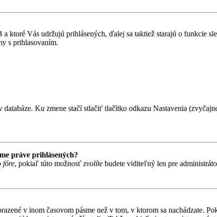
 ktoré Vás udržujú prihlásených, ďalej sa taktiež starajú o funkcie s
my s prihlasovaním.
 databáze. Ku zmene stačí stlačiť tlačítko odkazu Nastavenia (zvyčajne 
ame práve prihlásených?
 fóre
, pokiaľ túto možnosť
zvolíte
budete viditeľný len pre administrát
obrazené v inom časovom pásme než v tom, v ktorom sa nachádzate. Poki