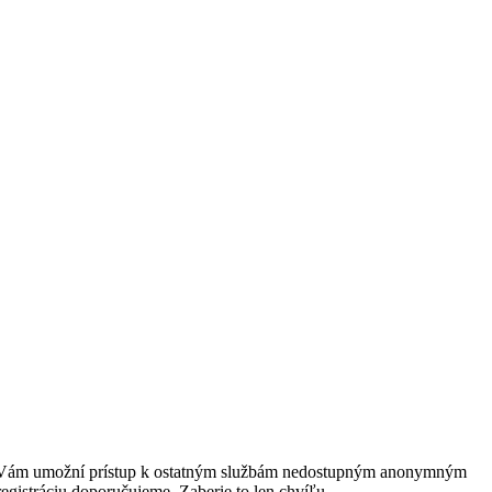
rácia Vám umožní prístup k ostatným službám nedostupným anonymným
egistráciu doporučujeme. Zaberie to len chvíľu.