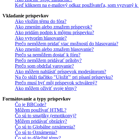
Keď kliknem na e-mailový odkaz používateľa, som vyzvaný k p
Vkladanie príspevkov
Ako vložím tému do fóra?
Ako zmením alebo zmažem príspevok?
Ako pridám podpis k môjmu príspevku?
Ako vytvorím hlasovanie?
Prečo nemôžem pridať viac možností do hlasovania?
Ako zmením alebo zmažem hlasovanie?
Prečo sa nemôžem dostať k fóru?
Prečo nemôžem pridávať prílohy?
Prečo som obdržal varovanie?
Ako môžem nahlásiť príspevok moderátorom?
Na čo slúži tlačítko "Uložiť" pri písaní príspevku?
Prečo musí byť môj príspevok schválený?
Ako môžem oživiť svoje témy?
Formátovanie a typy príspevkov
Čo je BBCode?
Môžem používať HTML?
Čo sú to smajlíky (emotikony)?
Môžem pridávať obrázky?
Čo sú to Globálne oznámenia?
Čo sú to Oznámenia?
Čo sú to dôležité témy?