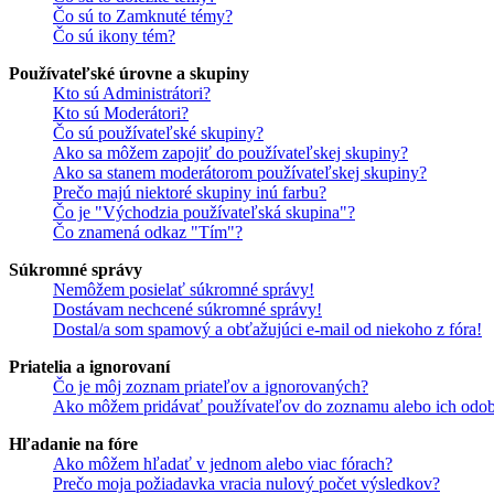
Čo sú to Zamknuté témy?
Čo sú ikony tém?
Používateľské úrovne a skupiny
Kto sú Administrátori?
Kto sú Moderátori?
Čo sú používateľské skupiny?
Ako sa môžem zapojiť do používateľskej skupiny?
Ako sa stanem moderátorom používateľskej skupiny?
Prečo majú niektoré skupiny inú farbu?
Čo je "Východzia používateľská skupina"?
Čo znamená odkaz "Tím"?
Súkromné správy
Nemôžem posielať súkromné správy!
Dostávam nechcené súkromné správy!
Dostal/a som spamový a obťažujúci e-mail od niekoho z fóra!
Priatelia a ignorovaní
Čo je môj zoznam priateľov a ignorovaných?
Ako môžem pridávať používateľov do zoznamu alebo ich odob
Hľadanie na fóre
Ako môžem hľadať v jednom alebo viac fórach?
Prečo moja požiadavka vracia nulový počet výsledkov?