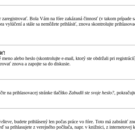
ôr zaregistrovať. Bola Vám na fóre zakázaná činnosť (v takom prípade sa
 fóra vylúčení a stále sa nemôžete prihlásiť, znova skontrolujte prihlaso
iť!
o alebo heslo (skontrolujte e-mail, ktorý ste obdržali pri registrácií).
trovať znova a zapojte sa do diskusie.
te na prihlasovacej stránke tlačítko
Zabudli ste svoje heslo?
, pokračuj
ávšteve
, budete prihlásený len počas práce vo fóre. Toto má zabrániť zn
 sa prihlasujete z verejného počítača, napr. v knižnici, z internetovej k