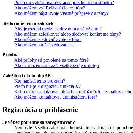
Prečo mi vyhľadávanie vracia prázdnu bielu stránku?
Ako môžem vyhľadávať členov fóra?
Ako môžem nájsť svoje vlastné príspevky a témy?
Sledovanie tém a záložiek
Aký je rozdiel medzi sledovaním a záložkami?
Ako môžem záložkovať alebo sledovať konkrétne témy?
Ako môžem sledovať zvolené fóra?
Ako môžem zrušiť sledovanie?
Prílohy
Aké prílohy sú povolené na tomto fóre?
Ako si môžem zobraziť všetky svoje prílohy?
Záležitosti okolo phpBB
Kto napísal tento program?
Prečo nie je k dispozícii funkcia X?
Koho mám kontaktovať ohľadom obťažujúcich e-mailov alebo p
Ako môžem kontaktovať aministrátora fóra?
Registrácia a prihlásenie
Je vôbec potrebné sa zaregistrovať?
Nemusíte. Všetko záleží na administrátorovi fóra, či je potr
používateľom, ako napr. postavičky, súkromné správy, posielani