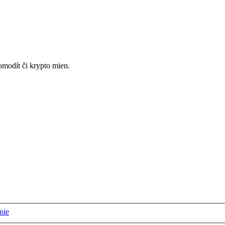
omodít či krypto mien.
nie