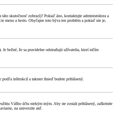
 táto skutočnosť zobrazí)? Pokiaľ áno, kontaktujte administrátora a
vacie meno a heslo. Obyčajne toto býva ten problém a pokiaľ nie je,
 Je bežné, že sa pravidelne odstraňujú užívatelia, ktorí ničím
te podľa inštrukcií a takmer ihneď budete prihlásený.
eužitiu Vášho účtu niekým iným. Aby ste zostali prihlásený, zaškrtnite
aviarne, na univerzite atď.