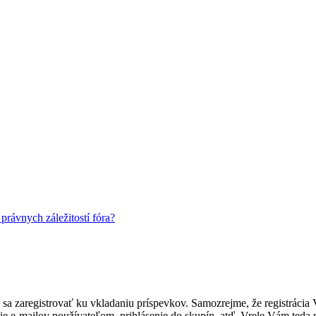
rávnych záležitostí fóra?
ebné sa zaregistrovať ku vkladaniu príspevkov. Samozrejme, že regist
e e-mailov používateľom, prihlásenie do skupín, atď. Vrele Vám teda r