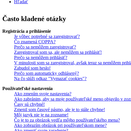
Hľadať
Často kladené otázky
Registrácia a prihlásenie
Je vôbec potrebné sa zaregistrovať?
Čo znamená COPPA?
Prečo sa nemôžem zaregistrovať?
Zaregistroval som sa, ale nemôžem sa prihlásiť!
Prečo sa nemôžem prihlásiť?
V minulosti som sa zaregistroval, avšak teraz sa nemôžem prihl
Zabudol som heslo!
Prečo som automaticky odhlásený?
Na čo slúži odkaz "Vymazať cookies"?
Používateľské nastavenia
Ako zmením svoje nastavenia?
Ako zabránim, aby sa moje používateľské meno objavilo v zoz
Časy sú chybné!
Zmenil som časové pásmo, ale je to stále chybne!
Môj jazyk nie je na zozname!
Čo je to za obrázok vedľa môjho používateľského mena?
Ako zobrazím obrázok pri používateľskom mene?
Ako zmeniť svoje zaradenie?