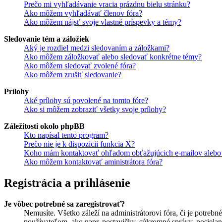
Prečo mi vyhľadávanie vracia prázdnu bielu stránku?
Ako môžem vyhľadávať členov fóra?
Ako môžem nájsť svoje vlastné príspevky a témy?
Sledovanie tém a záložiek
Aký je rozdiel medzi sledovaním a záložkami?
Ako môžem záložkovať alebo sledovať konkrétne témy?
Ako môžem sledovať zvolené fóra?
Ako môžem zrušiť sledovanie?
Prílohy
Aké prílohy sú povolené na tomto fóre?
Ako si môžem zobraziť všetky svoje prílohy?
Záležitosti okolo phpBB
Kto napísal tento program?
Prečo nie je k dispozícii funkcia X?
Koho mám kontaktovať ohľadom obťažujúcich e-mailov alebo p
Ako môžem kontaktovať aministrátora fóra?
Registrácia a prihlásenie
Je vôbec potrebné sa zaregistrovať?
Nemusíte. Všetko záleží na administrátorovi fóra, či je potr
používateľom, ako napr. postavičky, súkromné správy, posielani