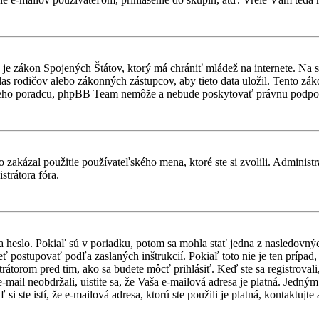
je zákon Spojených Štátov, ktorý má chrániť mládež na internete. Na 
 rodičov alebo zákonných zástupcov, aby tieto data uložil. Tento zákon 
vneho poradcu, phpBB Team nemôže a nebude poskytovať právnu podpo
 zakázal použitie používateľského mena, ktoré ste si zvolili. Administr
strátora fóra.
a heslo. Pokiaľ sú v poriadku, potom sa mohla stať jedna z nasledovný
ieť postupovať podľa zaslaných inštrukcií. Pokiaľ toto nie je ten prípa
trátorom pred tim, ako sa budete môcť prihlásiť. Keď ste sa registroval
-mail neobdržali, uistite sa, že Vaša e-mailová adresa je platná. Jedn
i ste istí, že e-mailová adresa, ktorú ste použili je platná, kontaktujte 