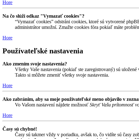
Hore
Na čo slúži odkaz "Vymazať cookies"?
“Vymazať cookies” odstráni cookies, ktoré sú vytvorené phpBB a
administrátor umožní. Zmažte cookies fóra pokiaľ máte problé
Hore
Používateľské nastavenia
Ako zmením svoje nastavenia?
Všetky Vaše nastavenia (pokiaľ ste zaregistrovaný) sú uložené v
Takto si môžete zmeniť všetky svoje nastavenia.
Hore
Ako zabránim, aby sa moje používateľské meno objavilo v zozn
Vo Vašom nastavení nájdete možnosť
Skryť Vašu prítomnosť vo
Hore
Časy sú chybné!
Časy sú takmer vždy v poriadku, avšak to, čo vidíte sú časy z