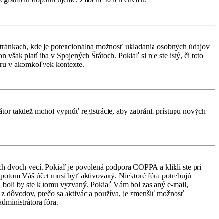
stránkach, kde je potencionálna možnosť ukladania osobných údajov
však platí iba v Spojených Štátoch. Pokiaľ si nie ste istý, či toto
ru v akomkoľvek kontexte.
átor taktiež mohol vypnúť registrácie, aby zabránil prístupu nových
ch dvoch vecí. Pokiaľ je povolená podpora COPPA a klikli ste pri
d, potom Váš účet musí byť aktivovaný. Niektoré fóra potrebujú
i, boli by ste k tomu vyzvaný. Pokiaľ Vám bol zaslaný e-mail,
ým z dôvodov, prečo sa aktivácia používa, je zmenšiť možnosť
administrátora fóra.