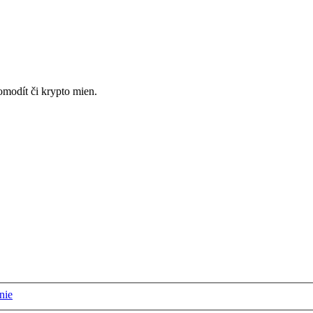
omodít či krypto mien.
nie