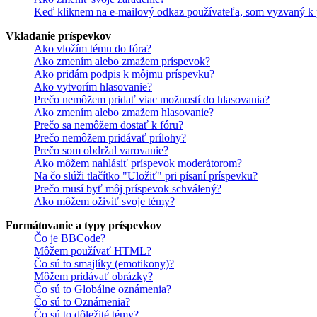
Keď kliknem na e-mailový odkaz používateľa, som vyzvaný k p
Vkladanie príspevkov
Ako vložím tému do fóra?
Ako zmením alebo zmažem príspevok?
Ako pridám podpis k môjmu príspevku?
Ako vytvorím hlasovanie?
Prečo nemôžem pridať viac možností do hlasovania?
Ako zmením alebo zmažem hlasovanie?
Prečo sa nemôžem dostať k fóru?
Prečo nemôžem pridávať prílohy?
Prečo som obdržal varovanie?
Ako môžem nahlásiť príspevok moderátorom?
Na čo slúži tlačítko "Uložiť" pri písaní príspevku?
Prečo musí byť môj príspevok schválený?
Ako môžem oživiť svoje témy?
Formátovanie a typy príspevkov
Čo je BBCode?
Môžem používať HTML?
Čo sú to smajlíky (emotikony)?
Môžem pridávať obrázky?
Čo sú to Globálne oznámenia?
Čo sú to Oznámenia?
Čo sú to dôležité témy?