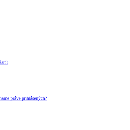
ásiť!
name práve prihlásených?