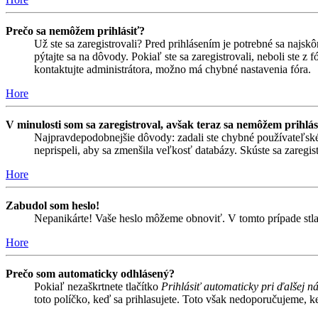
Prečo sa nemôžem prihlásiť?
Už ste sa zaregistrovali? Pred prihlásením je potrebné sa najsk
pýtajte sa na dôvody. Pokiaľ ste sa zaregistrovali, neboli ste z
kontaktujte administrátora, možno má chybné nastavenia fóra.
Hore
V minulosti som sa zaregistroval, avšak teraz sa nemôžem prihlás
Najpravdepodobnejšie dôvody: zadali ste chybné používateľské men
neprispeli, aby sa zmenšila veľkosť databázy. Skúste sa zaregis
Hore
Zabudol som heslo!
Nepanikárte! Vaše heslo môžeme obnoviť. V tomto prípade stlač
Hore
Prečo som automaticky odhlásený?
Pokiaľ nezaškrtnete tlačítko
Prihlásiť automaticky pri ďalšej n
toto políčko, keď sa prihlasujete. Toto však nedoporučujeme, keď