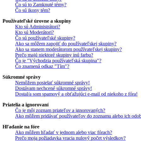
Čo sú to Zamknuté témy?
Čo sú ikony tém?
Používateľské úrovne a skupiny
Kto sú Administrátori?
Kto sú Moderátori?
Čo sú používateľské skupiny?
Ako sa môžem zapojiť do používateľskej skupiny?
Ako sa stanem moderátorom používateľskej skupiny?
Prečo majú niektoré skupiny inú farbu?
Čo je "Východzia používateľská skupina"?
Čo znamená odkaz "Tím"?
Súkromné správy
Nemôžem posielať súkromné správy!
Dostávam nechcené súkromné správy!
Dostal/a som spamový a obťažujúci e-mail od niekoho z fóra!
Priatelia a ignorovaní
Čo je môj zoznam priateľov a ignorovaných?
Ako môžem pridávať používateľov do zoznamu alebo ich odob
Hľadanie na fóre
Ako môžem hľadať v jednom alebo viac fórach?
Prečo moja požiadavka vracia nulový počet výsledkov?