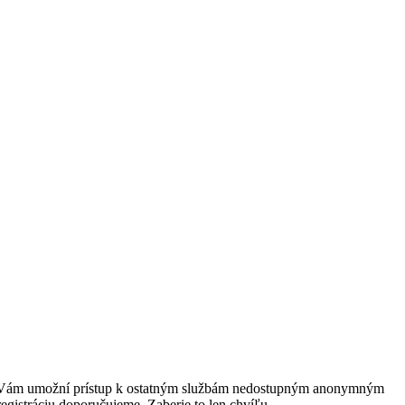
rácia Vám umožní prístup k ostatným službám nedostupným anonymným
egistráciu doporučujeme. Zaberie to len chvíľu.