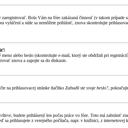
ôr zaregistrovať. Bola Vám na fóre zakázaná činnosť (v takom prípade sa
 fóra vylúčení a stále sa nemôžete prihlásiť, znova skontrolujte prihlaso
iť!
o alebo heslo (skontrolujte e-mail, ktorý ste obdržali pri registrácií).
trovať znova a zapojte sa do diskusie.
te na prihlasovacej stránke tlačítko
Zabudli ste svoje heslo?
, pokračuj
ávšteve
, budete prihlásený len počas práce vo fóre. Toto má zabrániť zn
 sa prihlasujete z verejného počítača, napr. v knižnici, z internetovej k