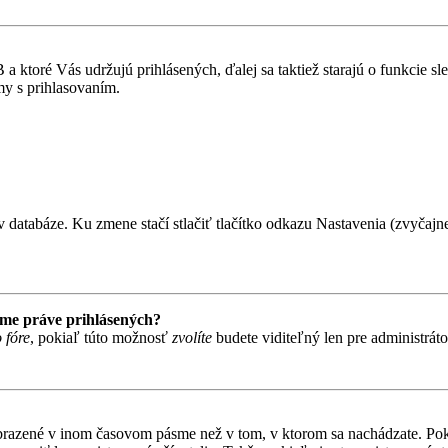
 ktoré Vás udržujú prihlásených, ďalej sa taktiež starajú o funkcie s
my s prihlasovaním.
 databáze. Ku zmene stačí stlačiť tlačítko odkazu Nastavenia (zvyčajne 
ame práve prihlásených?
 fóre
, pokiaľ túto možnosť
zvolíte
budete viditeľný len pre administrát
obrazené v inom časovom pásme než v tom, v ktorom sa nachádzate. Poki