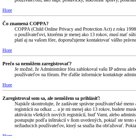
Hore
Čo znamená COPPA?
COPPA (Child Online Privacy and Protection Act) z roku 1998 
o používateľovi, ktorému je menej ako 13 rokov, musí mať súhlas
platí aj na vašom fóre, doporučujeme kontaktovať vášho prá
Hore
Prečo sa nemôžem zaregistrovať?
Je možné, že Administrátor fóra zablokoval vašu IP adresu alebo
používateľov na fórum. Pre ďalšie informácie kontaktuje admini
Hore
Zaregistroval som sa, ale nemôžem sa prihlásiť!
Najskôr skontrolujte, že zadávate správne používateľské meno 
registrácii na odkaz ... a je mi menej ako 13 rokov, budete mus
aktiváciu všetkých nových registrácií, buď Vami, alebo adminis
postupujte podľa inštrukcií v ňom uvedených, pokiaľ ste tento e
nežiaducich používateľov, ktorý sa snažia iba obťažovať. Pokiaľ s
Hore