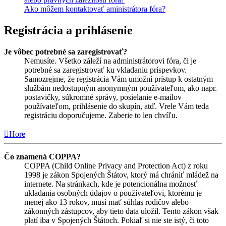
Ako môžem kontaktovať aministrátora fóra?
Registrácia a prihlásenie
Je vôbec potrebné sa zaregistrovať?
Nemusíte. Všetko záleží na administrátorovi fóra, či je
potrebné sa zaregistrovať ku vkladaniu príspevkov.
Samozrejme, že registrácia Vám umožní prístup k ostatným
službám nedostupným anonymným používateľom, ako napr.
postavičky, súkromné správy, posielanie e-mailov
používateľom, prihlásenie do skupín, atď. Vrele Vám teda
registráciu doporučujeme. Zaberie to len chvíľu.
Hore
Čo znamená COPPA?
COPPA (Child Online Privacy and Protection Act) z roku
1998 je zákon Spojených Štátov, ktorý má chrániť mládež na
internete. Na stránkach, kde je potencionálna možnosť
ukladania osobných údajov o používateľovi, ktorému je
menej ako 13 rokov, musí mať súhlas rodičov alebo
zákonných zástupcov, aby tieto data uložil. Tento zákon však
platí iba v Spojených Štátoch. Pokiaľ si nie ste istý, či toto