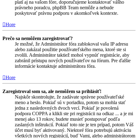
platí aj na vašom fóre, doporučujeme kontaktovať vášho
právneho poradcu, phpBB Team nemôže a nebude
poskytovať právnu podporu v akomkoľvek kontexte.
Hore
Prečo sa nemôžem zaregistrovať?
Je možné, že Administrátor fóra zablokoval vašu IP adresu
alebo zakázal použitie používateľského mena, ktoré ste si
zvolili. Administrátor taktiež mohol vypnúť registrácie, aby
zabránil prístupu nových používateľov na fórum. Pre ďalšie
informácie kontaktuje administrátora fóra.
Hore
Zaregistroval som sa, ale nemôžem sa prihlásiť!
Najskôr skontrolujte, že zadávate správne používateľské
meno a heslo. Pokiaľ sú v poriadku, potom sa mohla stať
jedna z nasledovných dvoch vecí. Pokiaľ je povolená
podpora COPPA a klikli ste pri registrácii na odkaz ... a je mi
menej ako 13 rokov, budete musieť postupovať podľa
zaslaných inštrukcií. Pokiaľ toto nie je ten prípad, potom Váš
účet musí byť aktivovaný. Niektoré fóra potrebujú aktiváciu
všetkých nových registrácií, buď Vami, alebo administrátorom