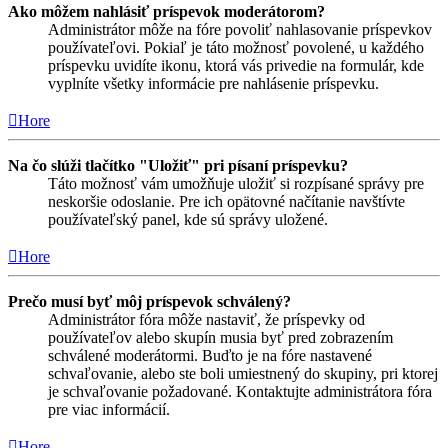
Ako môžem nahlásiť príspevok moderátorom?
Administrátor môže na fóre povoliť nahlasovanie príspevkov
používateľovi. Pokiaľ je táto možnosť povolené, u každého
príspevku uvidíte ikonu, ktorá vás privedie na formulár, kde
vyplníte všetky informácie pre nahlásenie príspevku.
Hore
Na čo slúži tlačítko "Uložiť" pri písaní príspevku?
Táto možnosť vám umožňuje uložiť si rozpísané správy pre
neskoršie odoslanie. Pre ich opätovné načítanie navštívte
používateľský panel, kde sú správy uložené.
Hore
Prečo musí byť môj príspevok schválený?
Administrátor fóra môže nastaviť, že príspevky od
používateľov alebo skupín musia byť pred zobrazením
schválené moderátormi. Buďto je na fóre nastavené
schvaľovanie, alebo ste boli umiestnený do skupiny, pri ktorej
je schvaľovanie požadované. Kontaktujte administrátora fóra
pre viac informácií.
Hore