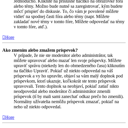
Jednoducho. Kliknite na príslušné tlačítko na obrazovke fóra
alebo témy. Možno bude nutné sa zaregistrovať, kým budete
môcť prispieť do diskusie. To, čo vám je povolené môžete
vidieť na spodnej časti fóra alebo témy (napr. Môžete
zakladať nové témy v tomto fóre, Môžete odpovedať na témy
v tomto fóre, atď.).
Hore
Ako zmením alebo zmažem príspevok?
V prípade, že nie ste moderátor alebo administrátor, tak
môžete upravovať alebo mazať len svoje príspevky. Môžete
upraviť správu (niekedy len do obmedzeného času) kliknutím
na tlačítko Upraviť. Pokiaľ už niekto odpovedal na váš
príspevok a vy ho upravíte, objaví sa vám malý doplnok pod
príspevkom, ktorí ukazuje, koľkokrát ste tento príspevok
upravovali. Tento doplnok sa neobjaví, pokiaľ zatiaľ nikto
neodpovedal alebo moderátor či administrátor zmenili
príspevok (tí by mali sami zanechať odkaz prečo ho zmenili).
Normálny užívatelia nemôžu príspevok zmazať, pokiaľ na
neho už niekto odpovedal.
Hore