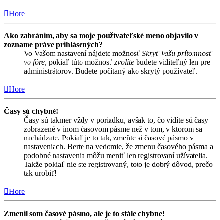
Hore
Ako zabránim, aby sa moje používateľské meno objavilo v
zozname práve prihlásených?
Vo Vašom nastavení nájdete možnosť
Skryť Vašu prítomnosť
vo fóre
, pokiaľ túto možnosť
zvolíte
budete viditeľný len pre
administrátorov. Budete počítaný ako skrytý používateľ.
Hore
Časy sú chybné!
Časy sú takmer vždy v poriadku, avšak to, čo vidíte sú časy
zobrazené v inom časovom pásme než v tom, v ktorom sa
nachádzate. Pokiaľ je to tak, zmeňte si časové pásmo v
nastaveniach. Berte na vedomie, že zmenu časového pásma a
podobné nastavenia môžu meniť len registrovaní užívatelia.
Takže pokiaľ nie ste registrovaný, toto je dobrý dôvod, prečo
tak urobiť!
Hore
Zmenil som časové pásmo, ale je to stále chybne!