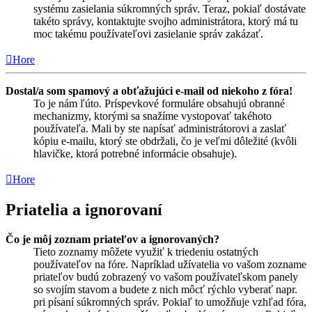
systému zasielania súkromných správ. Teraz, pokiaľ dostávate
takéto správy, kontaktujte svojho administrátora, ktorý má tu
moc takému používateľovi zasielanie správ zakázať.
Hore
Dostal/a som spamový a obťažujúci e-mail od niekoho z fóra!
To je nám ľúto. Príspevkové formuláre obsahujú obranné
mechanizmy, ktorými sa snažíme vystopovať takéhoto
používateľa. Mali by ste napísať administrátorovi a zaslať
kópiu e-mailu, ktorý ste obdržali, čo je veľmi dôležité (kvôli
hlavičke, ktorá potrebné informácie obsahuje).
Hore
Priatelia a ignorovaní
Čo je môj zoznam priateľov a ignorovaných?
Tieto zoznamy môžete využiť k triedeniu ostatných
používateľov na fóre. Napríklad užívatelia vo vašom zozname
priateľov budú zobrazený vo vašom používateľskom panely
so svojím stavom a budete z nich môcť rýchlo vyberať napr.
pri písaní súkromných správ. Pokiaľ to umožňuje vzhľad fóra,