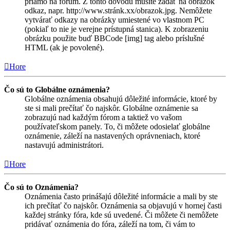
priamo na fórum. Z tohto dôvodu musíte zadať na obrázok
odkaz, napr. http://www.stránk.xx/obrazok.jpg. Nemôžete
vytvárať odkazy na obrázky umiestené vo vlastnom PC
(pokiaľ to nie je verejne prístupná stanica). K zobrazeniu
obrázku použite buď BBCode [img] tag alebo príslušné
HTML (ak je povolené).
Hore
Čo sú to Globálne oznámenia?
Globálne oznámenia obsahujú dôležité informácie, ktoré by
ste si mali prečítať čo najskôr. Globálne oznámenie sa
zobrazujú nad každým fórom a taktiež vo vašom
používateľskom panely. To, či môžete odosielať globálne
oznámenie, záleží na nastavených oprávneniach, ktoré
nastavujú administrátori.
Hore
Čo sú to Oznámenia?
Oznámenia často prinášajú dôležité informácie a mali by ste
ich prečítať čo najskôr. Oznámenia sa objavujú v hornej časti
každej stránky fóra, kde sú uvedené. Či môžete či nemôžete
pridávať oznámenia do fóra, záleží na tom, či vám to