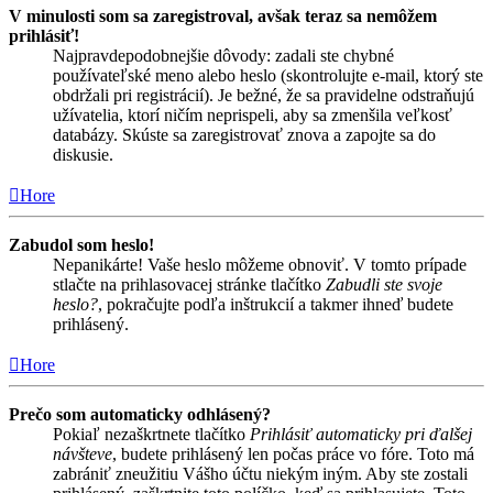
V minulosti som sa zaregistroval, avšak teraz sa nemôžem
prihlásiť!
Najpravdepodobnejšie dôvody: zadali ste chybné
používateľské meno alebo heslo (skontrolujte e-mail, ktorý ste
obdržali pri registrácií). Je bežné, že sa pravidelne odstraňujú
užívatelia, ktorí ničím neprispeli, aby sa zmenšila veľkosť
databázy. Skúste sa zaregistrovať znova a zapojte sa do
diskusie.
Hore
Zabudol som heslo!
Nepanikárte! Vaše heslo môžeme obnoviť. V tomto prípade
stlačte na prihlasovacej stránke tlačítko
Zabudli ste svoje
heslo?
, pokračujte podľa inštrukcií a takmer ihneď budete
prihlásený.
Hore
Prečo som automaticky odhlásený?
Pokiaľ nezaškrtnete tlačítko
Prihlásiť automaticky pri ďalšej
návšteve
, budete prihlásený len počas práce vo fóre. Toto má
zabrániť zneužitiu Vášho účtu niekým iným. Aby ste zostali