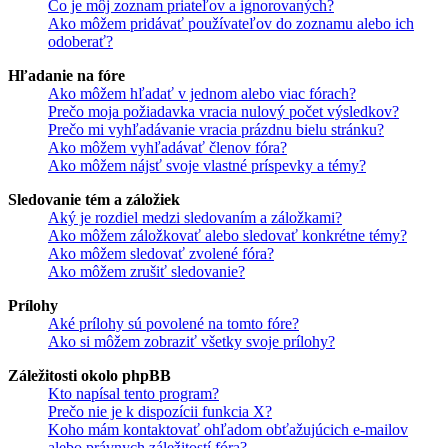
Čo je môj zoznam priateľov a ignorovaných?
Ako môžem pridávať používateľov do zoznamu alebo ich
odoberať?
Hľadanie na fóre
Ako môžem hľadať v jednom alebo viac fórach?
Prečo moja požiadavka vracia nulový počet výsledkov?
Prečo mi vyhľadávanie vracia prázdnu bielu stránku?
Ako môžem vyhľadávať členov fóra?
Ako môžem nájsť svoje vlastné príspevky a témy?
Sledovanie tém a záložiek
Aký je rozdiel medzi sledovaním a záložkami?
Ako môžem záložkovať alebo sledovať konkrétne témy?
Ako môžem sledovať zvolené fóra?
Ako môžem zrušiť sledovanie?
Prílohy
Aké prílohy sú povolené na tomto fóre?
Ako si môžem zobraziť všetky svoje prílohy?
Záležitosti okolo phpBB
Kto napísal tento program?
Prečo nie je k dispozícii funkcia X?
Koho mám kontaktovať ohľadom obťažujúcich e-mailov
alebo právnych záležitostí fóra?