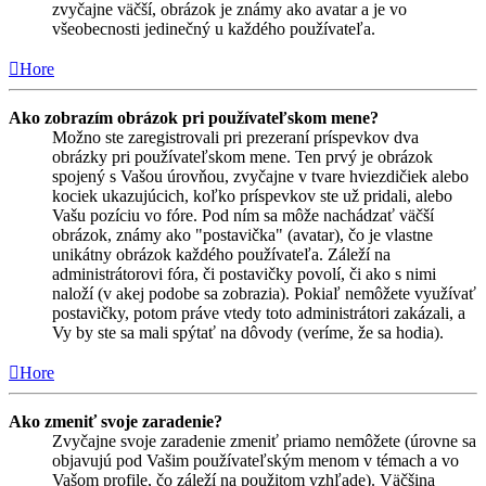
zvyčajne väčší, obrázok je známy ako avatar a je vo
všeobecnosti jedinečný u každého používateľa.
Hore
Ako zobrazím obrázok pri používateľskom mene?
Možno ste zaregistrovali pri prezeraní príspevkov dva
obrázky pri používateľskom mene. Ten prvý je obrázok
spojený s Vašou úrovňou, zvyčajne v tvare hviezdičiek alebo
kociek ukazujúcich, koľko príspevkov ste už pridali, alebo
Vašu pozíciu vo fóre. Pod ním sa môže nachádzať väčší
obrázok, známy ako "postavička" (avatar), čo je vlastne
unikátny obrázok každého používateľa. Záleží na
administrátorovi fóra, či postavičky povolí, či ako s nimi
naloží (v akej podobe sa zobrazia). Pokiaľ nemôžete využívať
postavičky, potom práve vtedy toto administrátori zakázali, a
Vy by ste sa mali spýtať na dôvody (veríme, že sa hodia).
Hore
Ako zmeniť svoje zaradenie?
Zvyčajne svoje zaradenie zmeniť priamo nemôžete (úrovne sa
objavujú pod Vašim používateľským menom v témach a vo
Vašom profile, čo záleží na použitom vzhľade). Väčšina