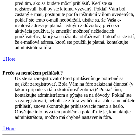
pred tim, ako sa budete môcť prihlásiť. Keď ste sa
registrovali, boli by ste k tomu vyzvaný. Pokiaľ Vám bol
zaslaný e-mail, postupujte podľa inštrukcií v ňom uvedených,
pokiaľ ste tento e-mail neobdržali, uistite sa, že Vaša e-
mailová adresa je platná. Jedným z dôvodov, prečo sa
aktivácia používa, je zmenšiť možnosť nežiaducich
používateľov, ktorý sa snažia iba obťažovať. Pokiaľ si ste istí,
že e-mailová adresa, ktorú ste použili je platná, kontaktujte
administrátora fóra.
Hore
Prečo sa nemôžem prihlásiť?
Už ste sa zaregistrovali? Pred prihlásením je potrebné sa
najskôr zaregistrovať. Bola Vám na fóre zakázaná činnosť (v
takom prípade sa táto skutočnosť zobrazí)? Pokiaľ áno,
kontaktujte administrátora a pýtajte sa na dôvody. Pokiaľ ste
sa zaregistrovali, neboli ste z fóra vylúčení a stále sa nemôžete
prihlásiť, znova skontrolujte prihlasovacie meno a heslo.
Obyčajne toto býva ten problém a pokiaľ nie je, kontaktujte
administrátora, možno má chybné nastavenia fóra.
Hore