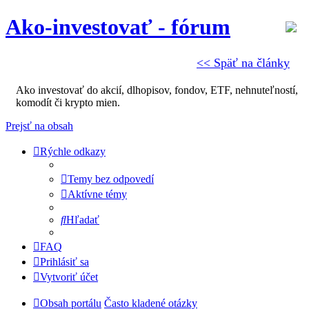
Ako-investovať - fórum
<< Späť na články
Ako investovať do akcií, dlhopisov, fondov, ETF, nehnuteľností,
komodít či krypto mien.
Prejsť na obsah
Rýchle odkazy
Temy bez odpovedí
Aktívne témy
Hľadať
FAQ
Prihlásiť sa
Vytvoriť účet
Obsah portálu
Často kladené otázky