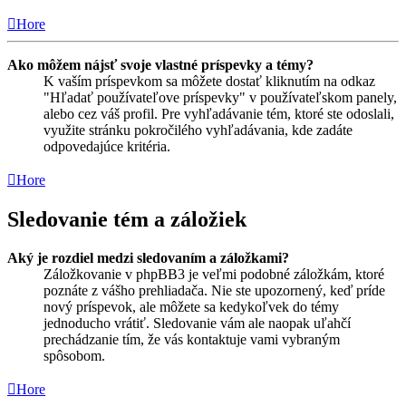
Hore
Ako môžem nájsť svoje vlastné príspevky a témy?
K vaším príspevkom sa môžete dostať kliknutím na odkaz
"Hľadať používateľove príspevky" v používateľskom panely,
alebo cez váš profil. Pre vyhľadávanie tém, ktoré ste odoslali,
využite stránku pokročilého vyhľadávania, kde zadáte
odpovedajúce kritéria.
Hore
Sledovanie tém a záložiek
Aký je rozdiel medzi sledovaním a záložkami?
Záložkovanie v phpBB3 je veľmi podobné záložkám, ktoré
poznáte z vášho prehliadača. Nie ste upozornený, keď príde
nový príspevok, ale môžete sa kedykoľvek do témy
jednoducho vrátiť. Sledovanie vám ale naopak uľahčí
prechádzanie tím, že vás kontaktuje vami vybraným
spôsobom.
Hore