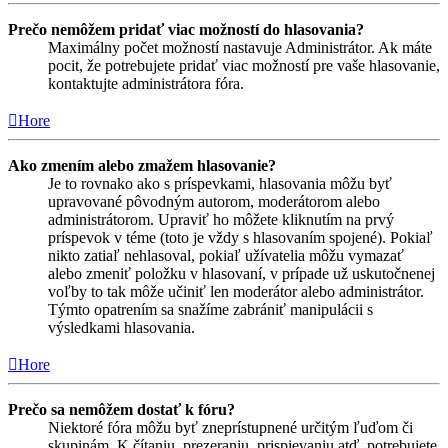
Prečo nemôžem pridať viac možností do hlasovania?
Maximálny počet možností nastavuje Administrátor. Ak máte
pocit, že potrebujete pridať viac možností pre vaše hlasovanie,
kontaktujte administrátora fóra.
Hore
Ako zmením alebo zmažem hlasovanie?
Je to rovnako ako s príspevkami, hlasovania môžu byť
upravované pôvodným autorom, moderátorom alebo
administrátorom. Upraviť ho môžete kliknutím na prvý
príspevok v téme (toto je vždy s hlasovaním spojené). Pokiaľ
nikto zatiaľ nehlasoval, pokiaľ užívatelia môžu vymazať
alebo zmeniť položku v hlasovaní, v prípade už uskutočnenej
voľby to tak môže učiniť len moderátor alebo administrátor.
Týmto opatrením sa snažíme zabrániť manipulácii s
výsledkami hlasovania.
Hore
Prečo sa nemôžem dostať k fóru?
Niektoré fóra môžu byť zneprístupnené určitým ľuďom či
skupinám. K čítaniu, prezeraniu, prispievaniu atď. potrebujete