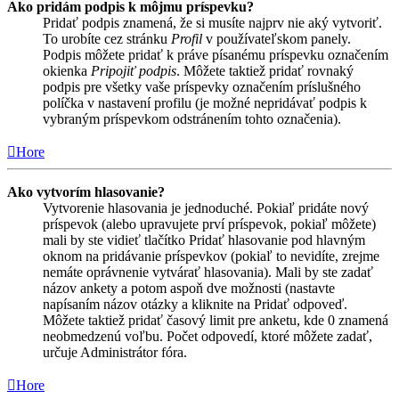
Ako pridám podpis k môjmu príspevku?
Pridať podpis znamená, že si musíte najprv nie aký vytvoriť.
To urobíte cez stránku
Profil
v používateľskom panely.
Podpis môžete pridať k práve písanému príspevku označením
okienka
Pripojiť podpis
. Môžete taktiež pridať rovnaký
podpis pre všetky vaše príspevky označením príslušného
políčka v nastavení profilu (je možné nepridávať podpis k
vybraným príspevkom odstránením tohto označenia).
Hore
Ako vytvorím hlasovanie?
Vytvorenie hlasovania je jednoduché. Pokiaľ pridáte nový
príspevok (alebo upravujete prví príspevok, pokiaľ môžete)
mali by ste vidieť tlačítko Pridať hlasovanie pod hlavným
oknom na pridávanie príspevkov (pokiaľ to nevidíte, zrejme
nemáte oprávnenie vytvárať hlasovania). Mali by ste zadať
názov ankety a potom aspoň dve možnosti (nastavte
napísaním názov otázky a kliknite na Pridať odpoveď.
Môžete taktiež pridať časový limit pre anketu, kde 0 znamená
neobmedzenú voľbu. Počet odpovedí, ktoré môžete zadať,
určuje Administrátor fóra.
Hore