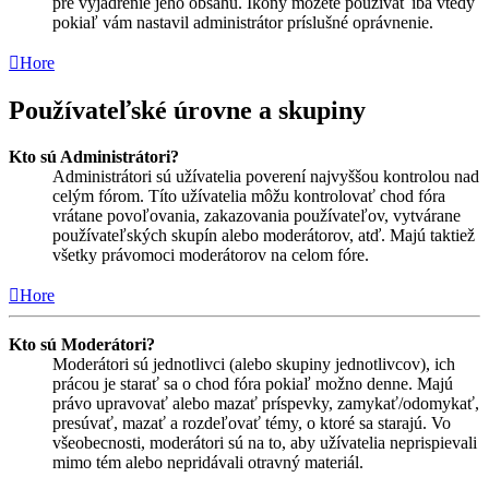
pre vyjadrenie jeho obsahu. Ikony môžete používať iba vtedy
pokiaľ vám nastavil administrátor príslušné oprávnenie.
Hore
Používateľské úrovne a skupiny
Kto sú Administrátori?
Administrátori sú užívatelia poverení najvyššou kontrolou nad
celým fórom. Títo užívatelia môžu kontrolovať chod fóra
vrátane povoľovania, zakazovania používateľov, vytvárane
používateľských skupín alebo moderátorov, atď. Majú taktiež
všetky právomoci moderátorov na celom fóre.
Hore
Kto sú Moderátori?
Moderátori sú jednotlivci (alebo skupiny jednotlivcov), ich
prácou je starať sa o chod fóra pokiaľ možno denne. Majú
právo upravovať alebo mazať príspevky, zamykať/odomykať,
presúvať, mazať a rozdeľovať témy, o ktoré sa starajú. Vo
všeobecnosti, moderátori sú na to, aby užívatelia neprispievali
mimo tém alebo nepridávali otravný materiál.