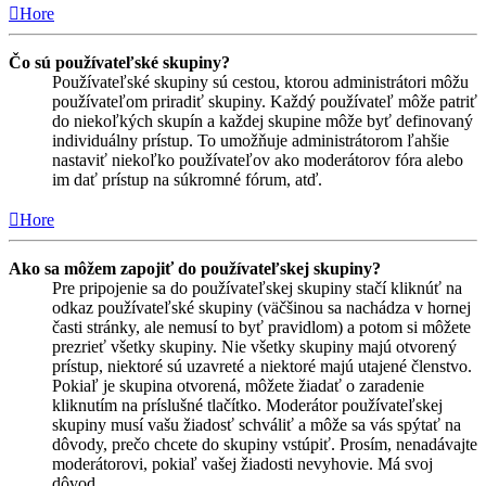
Hore
Čo sú používateľské skupiny?
Používateľské skupiny sú cestou, ktorou administrátori môžu
používateľom priradiť skupiny. Každý používateľ môže patriť
do niekoľkých skupín a každej skupine môže byť definovaný
individuálny prístup. To umožňuje administrátorom ľahšie
nastaviť niekoľko používateľov ako moderátorov fóra alebo
im dať prístup na súkromné fórum, atď.
Hore
Ako sa môžem zapojiť do používateľskej skupiny?
Pre pripojenie sa do používateľskej skupiny stačí kliknúť na
odkaz používateľské skupiny (väčšinou sa nachádza v hornej
časti stránky, ale nemusí to byť pravidlom) a potom si môžete
prezrieť všetky skupiny. Nie všetky skupiny majú otvorený
prístup, niektoré sú uzavreté a niektoré majú utajené členstvo.
Pokiaľ je skupina otvorená, môžete žiadať o zaradenie
kliknutím na príslušné tlačítko. Moderátor používateľskej
skupiny musí vašu žiadosť schváliť a môže sa vás spýtať na
dôvody, prečo chcete do skupiny vstúpiť. Prosím, nenadávajte
moderátorovi, pokiaľ vašej žiadosti nevyhovie. Má svoj
dôvod.