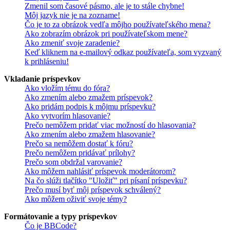
Zmenil som časové pásmo, ale je to stále chybne!
Môj jazyk nie je na zozname!
Čo je to za obrázok vedľa môjho používateľského mena?
Ako zobrazím obrázok pri používateľskom mene?
Ako zmeniť svoje zaradenie?
Keď kliknem na e-mailový odkaz používateľa, som vyzvaný
k prihláseniu!
Vkladanie príspevkov
Ako vložím tému do fóra?
Ako zmením alebo zmažem príspevok?
Ako pridám podpis k môjmu príspevku?
Ako vytvorím hlasovanie?
Prečo nemôžem pridať viac možností do hlasovania?
Ako zmením alebo zmažem hlasovanie?
Prečo sa nemôžem dostať k fóru?
Prečo nemôžem pridávať prílohy?
Prečo som obdržal varovanie?
Ako môžem nahlásiť príspevok moderátorom?
Na čo slúži tlačítko "Uložiť" pri písaní príspevku?
Prečo musí byť môj príspevok schválený?
Ako môžem oživiť svoje témy?
Formátovanie a typy príspevkov
Čo je BBCode?