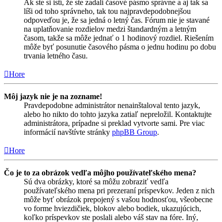
Ak ste si istí, že ste zadali časové pásmo správne a aj tak sa
líši od toho správneho, tak tou najpravdepodobnejšou
odpoveďou je, že sa jedná o letný čas. Fórum nie je stavané
na uplatňovanie rozdielov medzi štandardným a letným
časom, takže sa môže jednať o 1 hodinový rozdiel. Riešením
môže byť posunutie časového pásma o jednu hodinu po dobu
trvania letného času.
Hore
Môj jazyk nie je na zozname!
Pravdepodobne administrátor nenainštaloval tento jazyk,
alebo ho nikto do tohto jazyka zatiaľ nepreložil. Kontaktujte
administrátora, prípadne si preklad vytvorte sami. Pre viac
informácií navštívte stránky
phpBB Group
.
Hore
Čo je to za obrázok vedľa môjho používateľského mena?
Sú dva obrázky, ktoré sa môžu zobraziť vedľa
používateľského mena pri prezeraní príspevkov. Jeden z nich
môže byť obrázok prepojený s vašou hodnosťou, všeobecne
vo forme hviezdičiek, blokov alebo bodiek, ukazujúcich,
koľko príspevkov ste poslali alebo váš stav na fóre. Iný,