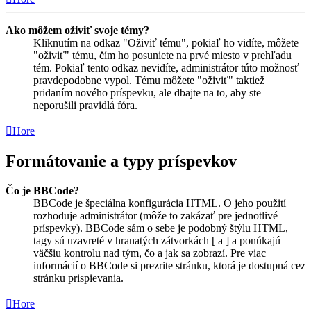
Ako môžem oživiť svoje témy?
Kliknutím na odkaz "Oživiť tému", pokiaľ ho vidíte, môžete
"oživiť" tému, čím ho posuniete na prvé miesto v prehľadu
tém. Pokiaľ tento odkaz nevidíte, administrátor túto možnosť
pravdepodobne vypol. Tému môžete "oživiť" taktiež
pridaním nového príspevku, ale dbajte na to, aby ste
neporušili pravidlá fóra.
Hore
Formátovanie a typy príspevkov
Čo je BBCode?
BBCode je špeciálna konfigurácia HTML. O jeho použití
rozhoduje administrátor (môže to zakázať pre jednotlivé
príspevky). BBCode sám o sebe je podobný štýlu HTML,
tagy sú uzavreté v hranatých zátvorkách [ a ] a ponúkajú
väčšiu kontrolu nad tým, čo a jak sa zobrazí. Pre viac
informácií o BBCode si prezrite stránku, ktorá je dostupná cez
stránku prispievania.
Hore