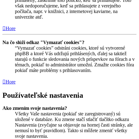
prihlásený, zaškrtnite toto políčko, keď sa prihlasujete. Toto
však nedoporučujeme, keď sa prihlasujete z verejného
počítača, napr. v knižnici, z internetovej kaviarne, na
univerzite atď.
Hore
Na čo slúži odkaz "Vymazať cookies"?
“Vymazať cookies” odstráni cookies, ktoré sú vytvorené
phpBB a ktoré Vás udržujú prihlásených, ďalej sa taktiež
starajú o funkcie sledovania nových príspevkov na fórach a v
témach, pokiaľ to administrátor umožní. Zmažte cookies fóra
pokiaľ máte problémy s prihlasovaním.
Hore
Používateľské nastavenia
Ako zmením svoje nastavenia?
Všetky Vaše nastavenia (pokiaľ ste zaregistrovaný) sú
uložené v databáze. Ku zmene stačí stlačiť tlačítko odkazu
Nastavenia (zvyčajne sa objavuje na hornej časti stránky, ale
nemusí to byť pravidlom). Takto si môžete zmeniť všetky
svoje nastavenia.