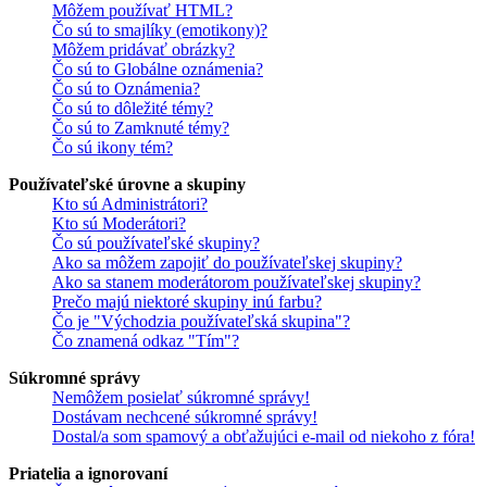
Môžem používať HTML?
Čo sú to smajlíky (emotikony)?
Môžem pridávať obrázky?
Čo sú to Globálne oznámenia?
Čo sú to Oznámenia?
Čo sú to dôležité témy?
Čo sú to Zamknuté témy?
Čo sú ikony tém?
Používateľské úrovne a skupiny
Kto sú Administrátori?
Kto sú Moderátori?
Čo sú používateľské skupiny?
Ako sa môžem zapojiť do používateľskej skupiny?
Ako sa stanem moderátorom používateľskej skupiny?
Prečo majú niektoré skupiny inú farbu?
Čo je "Východzia používateľská skupina"?
Čo znamená odkaz "Tím"?
Súkromné správy
Nemôžem posielať súkromné správy!
Dostávam nechcené súkromné správy!
Dostal/a som spamový a obťažujúci e-mail od niekoho z fóra!
Priatelia a ignorovaní