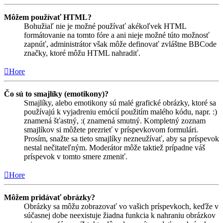
Môžem používať HTML?
Bohužiaľ nie je možné používať akékoľvek HTML
formátovanie na tomto fóre a ani nieje možné túto možnosť
zapnúť, administrátor však môže definovať zvláštne BBCode
značky, ktoré môžu HTML nahradiť.
Hore
Čo sú to smajlíky (emotikony)?
Smajlíky, alebo emotikony sú malé grafické obrázky, ktoré sa
používajú k vyjadreniu emócií použitím malého kódu, napr. :)
znamená šťastný, :( znamená smutný. Kompletný zoznam
smajlíkov si môžete prezrieť v príspevkovom formulári.
Prosím, snažte sa tieto smajlíky nezneužívať, aby sa príspevok
nestal nečitateľným. Moderátor môže taktiež prípadne váš
príspevok v tomto smere zmeniť.
Hore
Môžem pridávať obrázky?
Obrázky sa môžu zobrazovať vo vašich príspevkoch, keďže v
súčasnej dobe neexistuje žiadna funkcia k nahraniu obrázkov