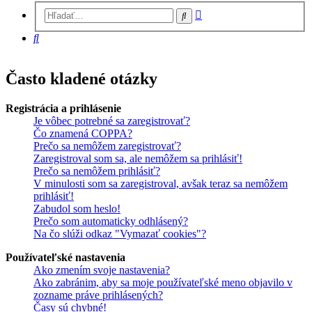
Rozšírené
Hľadať
vyhľadávanie
Hľadať
Často kladené otázky
Registrácia a prihlásenie
Je vôbec potrebné sa zaregistrovať?
Čo znamená COPPA?
Prečo sa nemôžem zaregistrovať?
Zaregistroval som sa, ale nemôžem sa prihlásiť!
Prečo sa nemôžem prihlásiť?
V minulosti som sa zaregistroval, avšak teraz sa nemôžem
prihlásiť!
Zabudol som heslo!
Prečo som automaticky odhlásený?
Na čo slúži odkaz "Vymazať cookies"?
Používateľské nastavenia
Ako zmením svoje nastavenia?
Ako zabránim, aby sa moje používateľské meno objavilo v
zozname práve prihlásených?
Časy sú chybné!