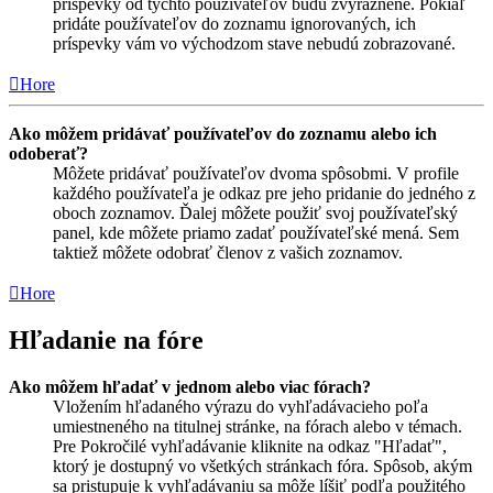
príspevky od týchto používateľov budú zvýraznene. Pokiaľ
pridáte používateľov do zoznamu ignorovaných, ich
príspevky vám vo východzom stave nebudú zobrazované.
Hore
Ako môžem pridávať používateľov do zoznamu alebo ich
odoberať?
Môžete pridávať používateľov dvoma spôsobmi. V profile
každého používateľa je odkaz pre jeho pridanie do jedného z
oboch zoznamov. Ďalej môžete použiť svoj používateľský
panel, kde môžete priamo zadať používateľské mená. Sem
taktiež môžete odobrať členov z vašich zoznamov.
Hore
Hľadanie na fóre
Ako môžem hľadať v jednom alebo viac fórach?
Vložením hľadaného výrazu do vyhľadávacieho poľa
umiestneného na titulnej stránke, na fórach alebo v témach.
Pre Pokročilé vyhľadávanie kliknite na odkaz "Hľadať",
ktorý je dostupný vo všetkých stránkach fóra. Spôsob, akým
sa pristupuje k vyhľadávaniu sa môže líšiť podľa použitého