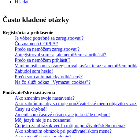
Hľadať
Často kladené otázky
Registrácia a prihlásenie
Je vôbec potrebné sa zaregistrovať?
Čo znamená COPPA?
Prečo sa nemôžem zaregistrovať?
Zaregistroval som sa, ale nemôžem sa prihlásiť!
Prečo sa nemôžem prihlásiť?
V minulosti som sa zaregistroval, avšak teraz sa nemôžem prihl
Zabudol som heslo!
Prečo som automaticky odhlásený?
Na čo slúži odkaz "Vymazať cookies"?
Používateľské nastavenia
Ako zmením svoje nastavenia?
Ako zabránim, aby sa moje používateľské meno objavilo v zoz
Časy sú chybné!
Zmenil som časové pásmo, ale je to stále chybne!
Môj jazyk nie je na zozname!
Čo je to za obrázok vedľa môjho používateľského mena?
Ako zobrazím obrázok pri používateľskom mene?
Ako zmeniť svoje zaradenie?