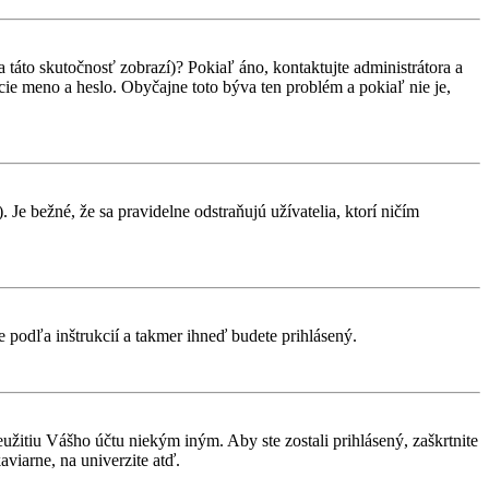
 táto skutočnosť zobrazí)? Pokiaľ áno, kontaktujte administrátora a
vacie meno a heslo. Obyčajne toto býva ten problém a pokiaľ nie je,
 Je bežné, že sa pravidelne odstraňujú užívatelia, ktorí ničím
te podľa inštrukcií a takmer ihneď budete prihlásený.
eužitiu Vášho účtu niekým iným. Aby ste zostali prihlásený, zaškrtnite
aviarne, na univerzite atď.