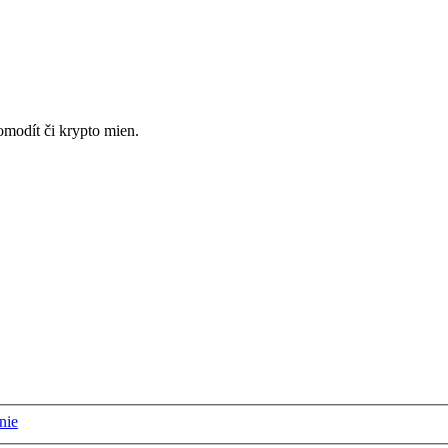
omodít či krypto mien.
nie