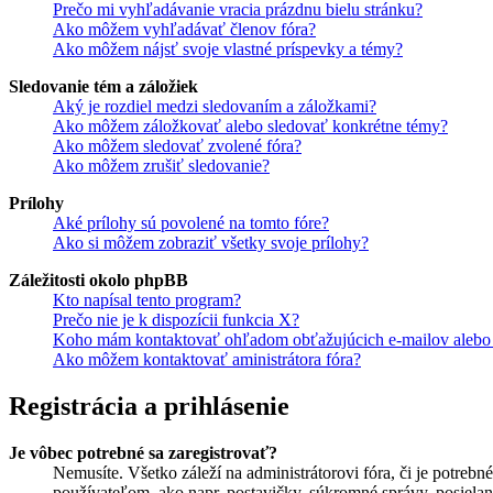
Prečo mi vyhľadávanie vracia prázdnu bielu stránku?
Ako môžem vyhľadávať členov fóra?
Ako môžem nájsť svoje vlastné príspevky a témy?
Sledovanie tém a záložiek
Aký je rozdiel medzi sledovaním a záložkami?
Ako môžem záložkovať alebo sledovať konkrétne témy?
Ako môžem sledovať zvolené fóra?
Ako môžem zrušiť sledovanie?
Prílohy
Aké prílohy sú povolené na tomto fóre?
Ako si môžem zobraziť všetky svoje prílohy?
Záležitosti okolo phpBB
Kto napísal tento program?
Prečo nie je k dispozícii funkcia X?
Koho mám kontaktovať ohľadom obťažujúcich e-mailov alebo p
Ako môžem kontaktovať aministrátora fóra?
Registrácia a prihlásenie
Je vôbec potrebné sa zaregistrovať?
Nemusíte. Všetko záleží na administrátorovi fóra, či je potr
používateľom, ako napr. postavičky, súkromné správy, posielani