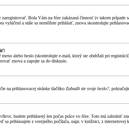
ôr zaregistrovať. Bola Vám na fóre zakázaná činnosť (v takom prípade sa
 fóra vylúčení a stále sa nemôžete prihlásiť, znova skontrolujte prihlaso
iť!
o alebo heslo (skontrolujte e-mail, ktorý ste obdržali pri registrácií).
trovať znova a zapojte sa do diskusie.
te na prihlasovacej stránke tlačítko
Zabudli ste svoje heslo?
, pokračuj
ávšteve
, budete prihlásený len počas práce vo fóre. Toto má zabrániť zn
 sa prihlasujete z verejného počítača, napr. v knižnici, z internetovej k