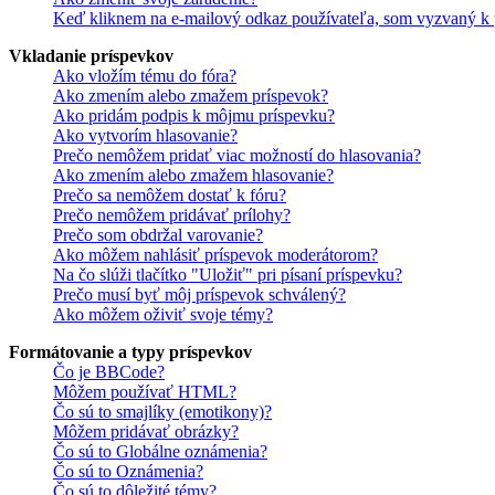
Keď kliknem na e-mailový odkaz používateľa, som vyzvaný k p
Vkladanie príspevkov
Ako vložím tému do fóra?
Ako zmením alebo zmažem príspevok?
Ako pridám podpis k môjmu príspevku?
Ako vytvorím hlasovanie?
Prečo nemôžem pridať viac možností do hlasovania?
Ako zmením alebo zmažem hlasovanie?
Prečo sa nemôžem dostať k fóru?
Prečo nemôžem pridávať prílohy?
Prečo som obdržal varovanie?
Ako môžem nahlásiť príspevok moderátorom?
Na čo slúži tlačítko "Uložiť" pri písaní príspevku?
Prečo musí byť môj príspevok schválený?
Ako môžem oživiť svoje témy?
Formátovanie a typy príspevkov
Čo je BBCode?
Môžem používať HTML?
Čo sú to smajlíky (emotikony)?
Môžem pridávať obrázky?
Čo sú to Globálne oznámenia?
Čo sú to Oznámenia?
Čo sú to dôležité témy?