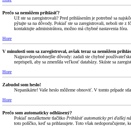
Prečo sa nemôžem prihlásiť?
Už ste sa zaregistrovali? Pred prihlásením je potrebné sa najsk
pýtajte sa na dôvody. Pokiaľ ste sa zaregistrovali, neboli ste z
kontaktujte administrátora, možno má chybné nastavenia fóra.
Hore
V minulosti som sa zaregistroval, avšak teraz sa nemôžem prihlás
Najpravdepodobnejšie dôvody: zadali ste chybné používateľské men
neprispeli, aby sa zmenšila veľkosť databázy. Skúste sa zaregis
Hore
Zabudol som heslo!
Nepanikárte! Vaše heslo môžeme obnoviť. V tomto prípade stlač
Hore
Prečo som automaticky odhlásený?
Pokiaľ nezaškrtnete tlačítko
Prihlásiť automaticky pri ďalšej n
toto políčko, keď sa prihlasujete. Toto však nedoporučujeme, keď