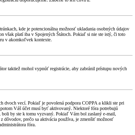
stránkach, kde je potencionálna možnosť ukladania osobných údajov
však platí iba v Spojených Štátoch. Pokiaľ si nie ste istý, či toto
ru v akomkoľvek kontexte.
átor taktiež mohol vypnúť registrácie, aby zabránil prístupu nových
ch dvoch vecí. Pokiaľ je povolená podpora COPPA a klikli ste pri
d, potom Váš účet musí byť aktivovaný. Niektoré fóra potrebujú
i, boli by ste k tomu vyzvaný. Pokiaľ Vám bol zaslaný e-mail,
ým z dôvodov, prečo sa aktivácia používa, je zmenšiť možnosť
administrátora fóra.