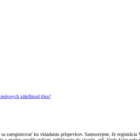
rávnych záležitostí fóra?
ebné sa zaregistrovať ku vkladaniu príspevkov. Samozrejme, že regist
e e-mailov používateľom, prihlásenie do skupín, atď. Vrele Vám teda r