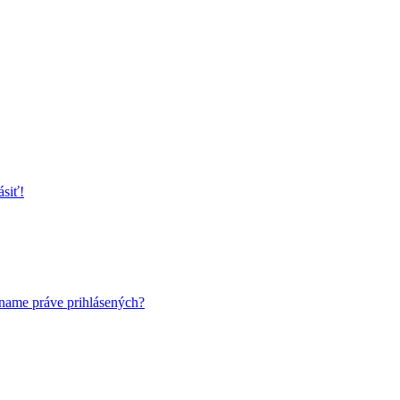
ásiť!
name práve prihlásených?