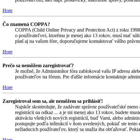
Hore
Čo znamená COPPA?
COPPA (Child Online Privacy and Protection Act) z roku 1998 
o používateľovi, ktorému je menej ako 13 rokov, musí mať súhlas
platí aj na vašom fóre, doporučujeme kontaktovať vášho prá
Hore
Prečo sa nemôžem zaregistrovať?
Je možné, že Administrátor fóra zablokoval vašu IP adresu alebo
používateľov na fórum. Pre ďalšie informácie kontaktuje admini
Hore
Zaregistroval som sa, ale nemôžem sa prihlásiť!
Najskôr skontrolujte, že zadávate správne používateľské meno 
registrácii na odkaz ... a je mi menej ako 13 rokov, budete mus
aktiváciu všetkých nových registrácií, buď Vami, alebo adminis
postupujte podľa inštrukcií v ňom uvedených, pokiaľ ste tento e
nežiaducich používateľov, ktorý sa snažia iba obťažovať. Pokiaľ s
Hore