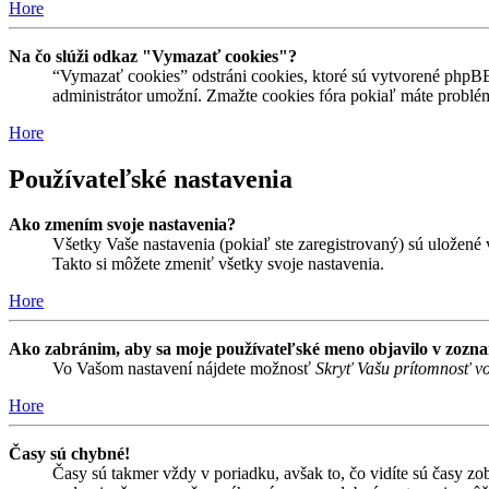
Hore
Na čo slúži odkaz "Vymazať cookies"?
“Vymazať cookies” odstráni cookies, ktoré sú vytvorené phpBB a
administrátor umožní. Zmažte cookies fóra pokiaľ máte problé
Hore
Používateľské nastavenia
Ako zmením svoje nastavenia?
Všetky Vaše nastavenia (pokiaľ ste zaregistrovaný) sú uložené v
Takto si môžete zmeniť všetky svoje nastavenia.
Hore
Ako zabránim, aby sa moje používateľské meno objavilo v zozn
Vo Vašom nastavení nájdete možnosť
Skryť Vašu prítomnosť vo
Hore
Časy sú chybné!
Časy sú takmer vždy v poriadku, avšak to, čo vidíte sú časy z