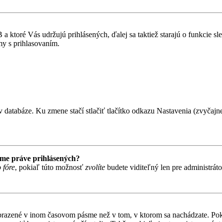
 ktoré Vás udržujú prihlásených, ďalej sa taktiež starajú o funkcie s
my s prihlasovaním.
 databáze. Ku zmene stačí stlačiť tlačítko odkazu Nastavenia (zvyčajne 
ame práve prihlásených?
 fóre
, pokiaľ túto možnosť
zvolíte
budete viditeľný len pre administrát
obrazené v inom časovom pásme než v tom, v ktorom sa nachádzate. Poki