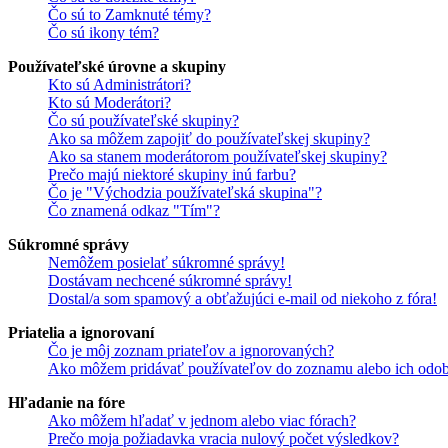
Čo sú to Zamknuté témy?
Čo sú ikony tém?
Používateľské úrovne a skupiny
Kto sú Administrátori?
Kto sú Moderátori?
Čo sú používateľské skupiny?
Ako sa môžem zapojiť do používateľskej skupiny?
Ako sa stanem moderátorom používateľskej skupiny?
Prečo majú niektoré skupiny inú farbu?
Čo je "Východzia používateľská skupina"?
Čo znamená odkaz "Tím"?
Súkromné správy
Nemôžem posielať súkromné správy!
Dostávam nechcené súkromné správy!
Dostal/a som spamový a obťažujúci e-mail od niekoho z fóra!
Priatelia a ignorovaní
Čo je môj zoznam priateľov a ignorovaných?
Ako môžem pridávať používateľov do zoznamu alebo ich odob
Hľadanie na fóre
Ako môžem hľadať v jednom alebo viac fórach?
Prečo moja požiadavka vracia nulový počet výsledkov?