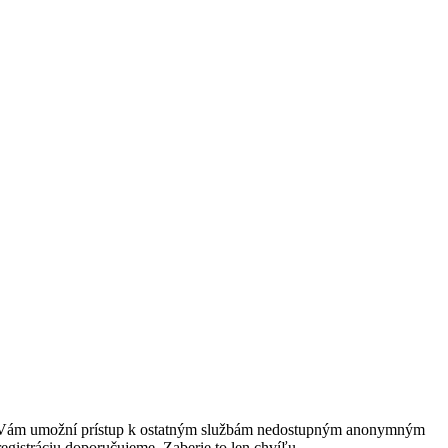
rácia Vám umožní prístup k ostatným službám nedostupným anonymným
egistráciu doporučujeme. Zaberie to len chvíľu.