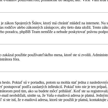
je zákon Spojených Štátov, ktorý má chrániť mládež na internete. Na 
 rodičov alebo zákonných zástupcov, aby tieto data uložil. Tento zákon 
vneho poradcu, phpBB Team nemôže a nebude poskytovať právnu podpo
 zakázal použitie používateľského mena, ktoré ste si zvolili. Administr
strátora fóra.
a heslo. Pokiaľ sú v poriadku, potom sa mohla stať jedna z nasledovný
ieť postupovať podľa zaslaných inštrukcií. Pokiaľ toto nie je ten prípa
trátorom pred tim, ako sa budete môcť prihlásiť. Keď ste sa registroval
-mail neobdržali, uistite sa, že Vaša e-mailová adresa je platná. Jedn
i ste istí, že e-mailová adresa, ktorú ste použili je platná, kontaktujte 