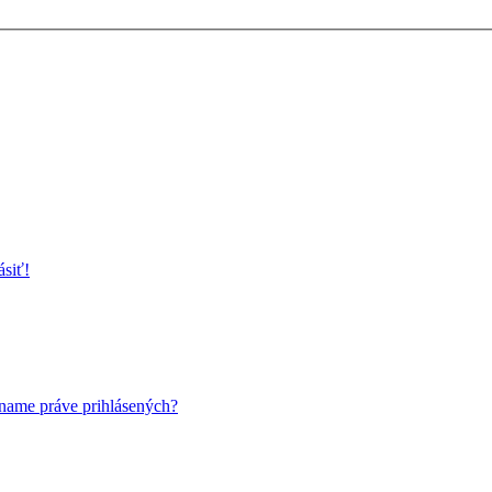
ásiť!
name práve prihlásených?