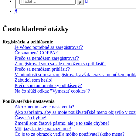
Hľadať
vyhľadávanie
Hľadať
Často kladené otázky
Registrácia a prihlásenie
Je vôbec potrebné sa zaregistrovať?
Čo znamená COPPA?
Prečo sa nemôžem zaregistrovať?
Zaregistroval som sa, ale nemôžem sa prihlásiť!
Prečo sa nemôžem prihlásiť?
V minulosti som sa zaregistroval, avšak teraz sa nemôžem prihl
Zabudol som heslo!
Prečo som automaticky odhlásený?
Na čo slúži odkaz "Vymazať cookies"?
Používateľské nastavenia
Ako zmením svoje nastavenia?
Ako zabránim, aby sa moje používateľské meno objavilo v zoz
Časy sú chybné!
Zmenil som časové pásmo, ale je to stále chybne!
Môj jazyk nie je na zozname!
Čo je to za obrázok vedľa môjho používateľského mena?