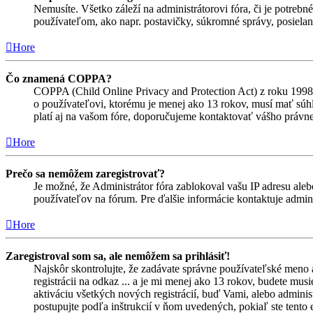
Nemusíte. Všetko záleží na administrátorovi fóra, či je potr
používateľom, ako napr. postavičky, súkromné správy, posielani
Hore
Čo znamená COPPA?
COPPA (Child Online Privacy and Protection Act) z roku 1998 
o používateľovi, ktorému je menej ako 13 rokov, musí mať súhlas
platí aj na vašom fóre, doporučujeme kontaktovať vášho prá
Hore
Prečo sa nemôžem zaregistrovať?
Je možné, že Administrátor fóra zablokoval vašu IP adresu alebo
používateľov na fórum. Pre ďalšie informácie kontaktuje admini
Hore
Zaregistroval som sa, ale nemôžem sa prihlásiť!
Najskôr skontrolujte, že zadávate správne používateľské meno 
registrácii na odkaz ... a je mi menej ako 13 rokov, budete mus
aktiváciu všetkých nových registrácií, buď Vami, alebo adminis
postupujte podľa inštrukcií v ňom uvedených, pokiaľ ste tento e