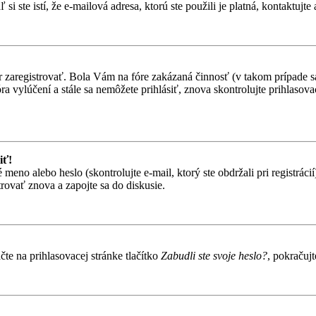
i ste istí, že e-mailová adresa, ktorú ste použili je platná, kontaktujte 
ôr zaregistrovať. Bola Vám na fóre zakázaná činnosť (v takom prípade sa
 fóra vylúčení a stále sa nemôžete prihlásiť, znova skontrolujte prihlaso
iť!
o alebo heslo (skontrolujte e-mail, ktorý ste obdržali pri registrácií).
trovať znova a zapojte sa do diskusie.
te na prihlasovacej stránke tlačítko
Zabudli ste svoje heslo?
, pokračuj