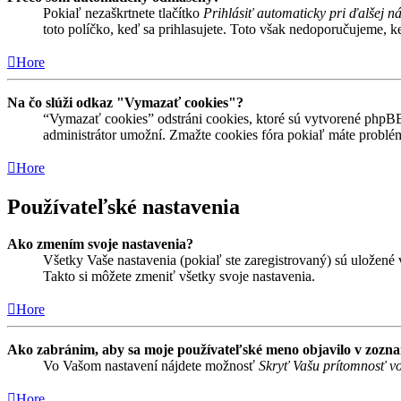
Pokiaľ nezaškrtnete tlačítko
Prihlásiť automaticky pri ďalšej n
toto políčko, keď sa prihlasujete. Toto však nedoporučujeme, keď
Hore
Na čo slúži odkaz "Vymazať cookies"?
“Vymazať cookies” odstráni cookies, ktoré sú vytvorené phpBB a
administrátor umožní. Zmažte cookies fóra pokiaľ máte problé
Hore
Používateľské nastavenia
Ako zmením svoje nastavenia?
Všetky Vaše nastavenia (pokiaľ ste zaregistrovaný) sú uložené v
Takto si môžete zmeniť všetky svoje nastavenia.
Hore
Ako zabránim, aby sa moje používateľské meno objavilo v zozn
Vo Vašom nastavení nájdete možnosť
Skryť Vašu prítomnosť vo
Hore