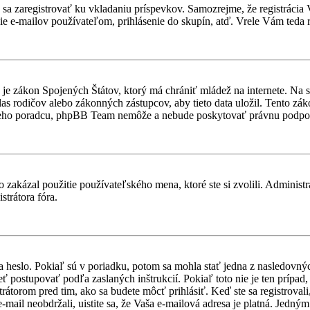
ebné sa zaregistrovať ku vkladaniu príspevkov. Samozrejme, že regist
e e-mailov používateľom, prihlásenie do skupín, atď. Vrele Vám teda r
je zákon Spojených Štátov, ktorý má chrániť mládež na internete. Na 
 rodičov alebo zákonných zástupcov, aby tieto data uložil. Tento zákon 
vneho poradcu, phpBB Team nemôže a nebude poskytovať právnu podpo
 zakázal použitie používateľského mena, ktoré ste si zvolili. Administr
strátora fóra.
a heslo. Pokiaľ sú v poriadku, potom sa mohla stať jedna z nasledovný
ieť postupovať podľa zaslaných inštrukcií. Pokiaľ toto nie je ten prípa
trátorom pred tim, ako sa budete môcť prihlásiť. Keď ste sa registroval
-mail neobdržali, uistite sa, že Vaša e-mailová adresa je platná. Jedn