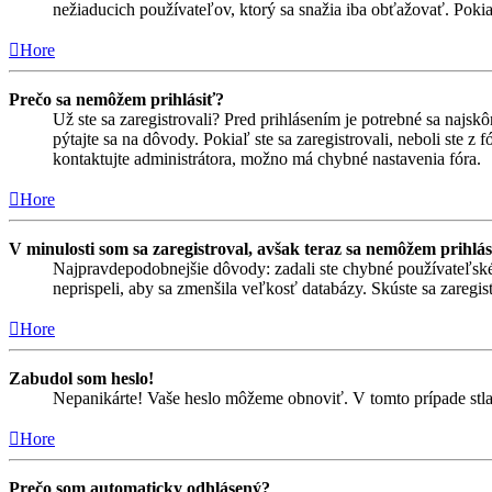
nežiaducich používateľov, ktorý sa snažia iba obťažovať. Pokiaľ s
Hore
Prečo sa nemôžem prihlásiť?
Už ste sa zaregistrovali? Pred prihlásením je potrebné sa najsk
pýtajte sa na dôvody. Pokiaľ ste sa zaregistrovali, neboli ste z
kontaktujte administrátora, možno má chybné nastavenia fóra.
Hore
V minulosti som sa zaregistroval, avšak teraz sa nemôžem prihlás
Najpravdepodobnejšie dôvody: zadali ste chybné používateľské men
neprispeli, aby sa zmenšila veľkosť databázy. Skúste sa zaregis
Hore
Zabudol som heslo!
Nepanikárte! Vaše heslo môžeme obnoviť. V tomto prípade stlač
Hore
Prečo som automaticky odhlásený?