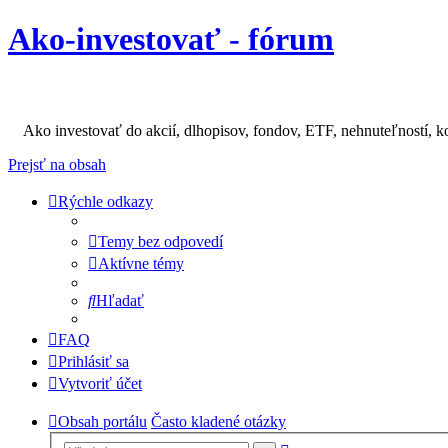
Ako-investovať - fórum
Ako investovať do akcií, dlhopisov, fondov, ETF, nehnuteľností, k
Prejsť na obsah
Rýchle odkazy
Temy bez odpovedí
Aktívne témy
Hľadať
FAQ
Prihlásiť sa
Vytvoriť účet
Obsah portálu
Často kladené otázky
Rozšírené