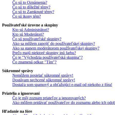
Čo sú to Oznámenia?
Čo sú to dôležité témy?
Čo sú to Zamknuté témy?
Čo sú ikony tém?
Používateľské úrovne a skupiny
Kto sú Administrátori?
Kto sú Moderátori?
Čo sú používateľské skupiny?
Ako sa môžem zapojiť do používateľskej skupiny?
Ako sa stanem moderátorom používateľskej skupiny?
Prečo majú niektoré skupiny inú farbu?
Čo je "Východzia používateľská skupina"?
Čo znamená odkaz "Tím"?
Súkromné správy
Nemôžem posielať súkromné správy!
Dostávam nechcené súkromné správy!
Dostal/a som spamový a obťažujúci e-mail od niekoho z fóra!
Priatelia a ignorovaní
Čo je môj zoznam priateľov a ignorovaných?
Ako môžem pridávať používateľov do zoznamu alebo ich odob
Hľadanie na fóre