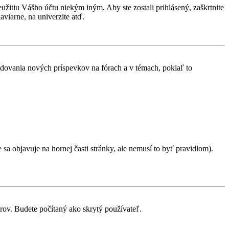
eužitiu Vášho účtu niekým iným. Aby ste zostali prihlásený, zaškrtnite
aviarne, na univerzite atď.
ledovania nových príspevkov na fórach a v témach, pokiaľ to
sa objavuje na hornej časti stránky, ale nemusí to byť pravidlom).
orov. Budete počítaný ako skrytý používateľ.