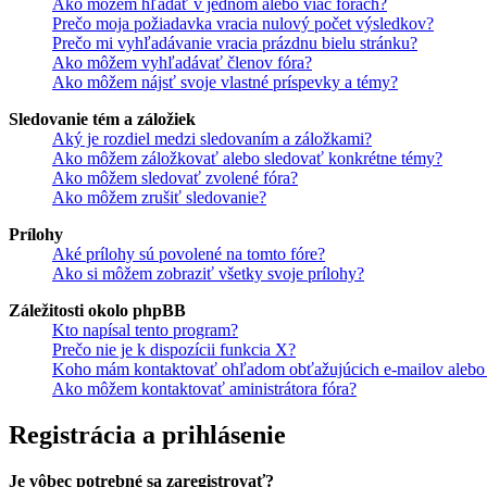
Ako môžem hľadať v jednom alebo viac fórach?
Prečo moja požiadavka vracia nulový počet výsledkov?
Prečo mi vyhľadávanie vracia prázdnu bielu stránku?
Ako môžem vyhľadávať členov fóra?
Ako môžem nájsť svoje vlastné príspevky a témy?
Sledovanie tém a záložiek
Aký je rozdiel medzi sledovaním a záložkami?
Ako môžem záložkovať alebo sledovať konkrétne témy?
Ako môžem sledovať zvolené fóra?
Ako môžem zrušiť sledovanie?
Prílohy
Aké prílohy sú povolené na tomto fóre?
Ako si môžem zobraziť všetky svoje prílohy?
Záležitosti okolo phpBB
Kto napísal tento program?
Prečo nie je k dispozícii funkcia X?
Koho mám kontaktovať ohľadom obťažujúcich e-mailov alebo p
Ako môžem kontaktovať aministrátora fóra?
Registrácia a prihlásenie
Je vôbec potrebné sa zaregistrovať?