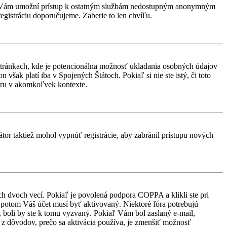
rácia Vám umožní prístup k ostatným službám nedostupným anonymným
egistráciu doporučujeme. Zaberie to len chvíľu.
stránkach, kde je potencionálna možnosť ukladania osobných údajov
však platí iba v Spojených Štátoch. Pokiaľ si nie ste istý, či toto
ru v akomkoľvek kontexte.
átor taktiež mohol vypnúť registrácie, aby zabránil prístupu nových
ch dvoch vecí. Pokiaľ je povolená podpora COPPA a klikli ste pri
d, potom Váš účet musí byť aktivovaný. Niektoré fóra potrebujú
i, boli by ste k tomu vyzvaný. Pokiaľ Vám bol zaslaný e-mail,
ým z dôvodov, prečo sa aktivácia používa, je zmenšiť možnosť