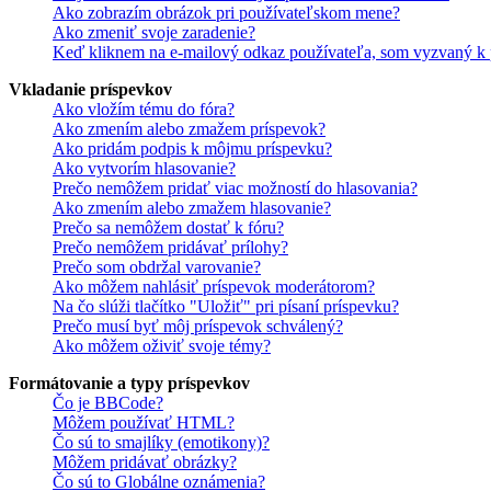
Ako zobrazím obrázok pri používateľskom mene?
Ako zmeniť svoje zaradenie?
Keď kliknem na e-mailový odkaz používateľa, som vyzvaný k p
Vkladanie príspevkov
Ako vložím tému do fóra?
Ako zmením alebo zmažem príspevok?
Ako pridám podpis k môjmu príspevku?
Ako vytvorím hlasovanie?
Prečo nemôžem pridať viac možností do hlasovania?
Ako zmením alebo zmažem hlasovanie?
Prečo sa nemôžem dostať k fóru?
Prečo nemôžem pridávať prílohy?
Prečo som obdržal varovanie?
Ako môžem nahlásiť príspevok moderátorom?
Na čo slúži tlačítko "Uložiť" pri písaní príspevku?
Prečo musí byť môj príspevok schválený?
Ako môžem oživiť svoje témy?
Formátovanie a typy príspevkov
Čo je BBCode?
Môžem používať HTML?
Čo sú to smajlíky (emotikony)?
Môžem pridávať obrázky?
Čo sú to Globálne oznámenia?