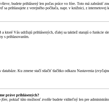
ávšteve
, budete prihlásený len počas práce vo fóre. Toto má zabrániť zn
 sa prihlasujete z verejného počítača, napr. v knižnici, z internetovej k
 ktoré Vás udržujú prihlásených, ďalej sa taktiež starajú o funkcie s
my s prihlasovaním.
 databáze. Ku zmene stačí stlačiť tlačítko odkazu Nastavenia (zvyčajne 
ame práve prihlásených?
 fóre
, pokiaľ túto možnosť
zvolíte
budete viditeľný len pre administrát