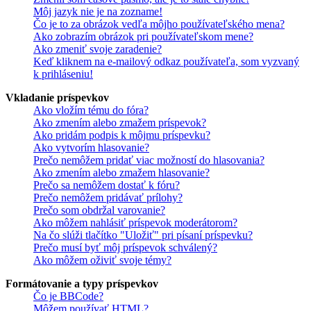
Môj jazyk nie je na zozname!
Čo je to za obrázok vedľa môjho používateľského mena?
Ako zobrazím obrázok pri používateľskom mene?
Ako zmeniť svoje zaradenie?
Keď kliknem na e-mailový odkaz používateľa, som vyzvaný
k prihláseniu!
Vkladanie príspevkov
Ako vložím tému do fóra?
Ako zmením alebo zmažem príspevok?
Ako pridám podpis k môjmu príspevku?
Ako vytvorím hlasovanie?
Prečo nemôžem pridať viac možností do hlasovania?
Ako zmením alebo zmažem hlasovanie?
Prečo sa nemôžem dostať k fóru?
Prečo nemôžem pridávať prílohy?
Prečo som obdržal varovanie?
Ako môžem nahlásiť príspevok moderátorom?
Na čo slúži tlačítko "Uložiť" pri písaní príspevku?
Prečo musí byť môj príspevok schválený?
Ako môžem oživiť svoje témy?
Formátovanie a typy príspevkov
Čo je BBCode?
Môžem používať HTML?