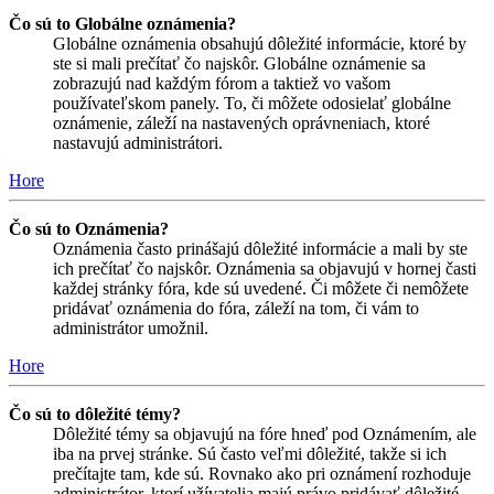
Čo sú to Globálne oznámenia?
Globálne oznámenia obsahujú dôležité informácie, ktoré by
ste si mali prečítať čo najskôr. Globálne oznámenie sa
zobrazujú nad každým fórom a taktiež vo vašom
používateľskom panely. To, či môžete odosielať globálne
oznámenie, záleží na nastavených oprávneniach, ktoré
nastavujú administrátori.
Hore
Čo sú to Oznámenia?
Oznámenia často prinášajú dôležité informácie a mali by ste
ich prečítať čo najskôr. Oznámenia sa objavujú v hornej časti
každej stránky fóra, kde sú uvedené. Či môžete či nemôžete
pridávať oznámenia do fóra, záleží na tom, či vám to
administrátor umožnil.
Hore
Čo sú to dôležité témy?
Dôležité témy sa objavujú na fóre hneď pod Oznámením, ale
iba na prvej stránke. Sú často veľmi dôležité, takže si ich
prečítajte tam, kde sú. Rovnako ako pri oznámení rozhoduje
administrátor, ktorí užívatelia majú právo pridávať dôležité