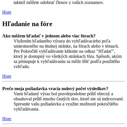
taktiež môžete odobrať členov z vašich zoznamov.
Hore
Hľadanie na fóre
Ako môžem hľadať v jednom alebo viac fórach?
Vložením hľadaného výrazu do vyhľadávacieho poľa
umiestneného na titulnej stránke, na fórach alebo v témach.
Pre Pokročilé vyhľadávanie kliknite na odkaz "Hľadať",
ktorý je dostupný vo všetkých stránkach fóra. Spôsob, akým
sa pristupuje k vyhľadávaniu sa môže líšiť podľa použitého
vzhľadu.
Hore
Prečo moja požiadavka vracia nulový počet výsledkov?
Vami hľadaný výraz bol pravdepodobne príliš obecný a
obsahoval príliš mnoho častých slov, ktoré nie sú indexované.
Spresnite vašu požiadavku a využite možnosti pokročilého
vyhľadávania.
Hore