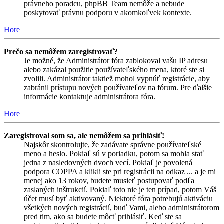
právneho poradcu, phpBB Team nemôže a nebude
poskytovať právnu podporu v akomkoľvek kontexte.
Hore
Prečo sa nemôžem zaregistrovať?
Je možné, že Administrátor fóra zablokoval vašu IP adresu
alebo zakázal použitie používateľského mena, ktoré ste si
zvolili. Administrátor taktiež mohol vypnúť registrácie, aby
zabránil prístupu nových používateľov na fórum. Pre ďalšie
informácie kontaktuje administrátora fóra.
Hore
Zaregistroval som sa, ale nemôžem sa prihlásiť!
Najskôr skontrolujte, že zadávate správne používateľské
meno a heslo. Pokiaľ sú v poriadku, potom sa mohla stať
jedna z nasledovných dvoch vecí. Pokiaľ je povolená
podpora COPPA a klikli ste pri registrácii na odkaz ... a je mi
menej ako 13 rokov, budete musieť postupovať podľa
zaslaných inštrukcií. Pokiaľ toto nie je ten prípad, potom Váš
účet musí byť aktivovaný. Niektoré fóra potrebujú aktiváciu
všetkých nových registrácií, buď Vami, alebo administrátorom
pred tim, ako sa budete môcť prihlásiť. Keď ste sa