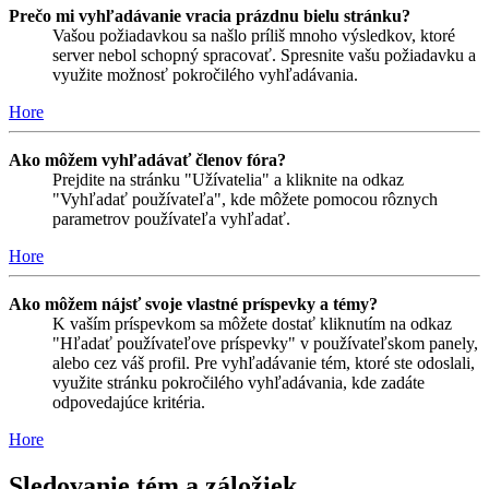
Prečo mi vyhľadávanie vracia prázdnu bielu stránku?
Vašou požiadavkou sa našlo príliš mnoho výsledkov, ktoré
server nebol schopný spracovať. Spresnite vašu požiadavku a
využite možnosť pokročilého vyhľadávania.
Hore
Ako môžem vyhľadávať členov fóra?
Prejdite na stránku "Užívatelia" a kliknite na odkaz
"Vyhľadať používateľa", kde môžete pomocou rôznych
parametrov používateľa vyhľadať.
Hore
Ako môžem nájsť svoje vlastné príspevky a témy?
K vaším príspevkom sa môžete dostať kliknutím na odkaz
"Hľadať používateľove príspevky" v používateľskom panely,
alebo cez váš profil. Pre vyhľadávanie tém, ktoré ste odoslali,
využite stránku pokročilého vyhľadávania, kde zadáte
odpovedajúce kritéria.
Hore
Sledovanie tém a záložiek