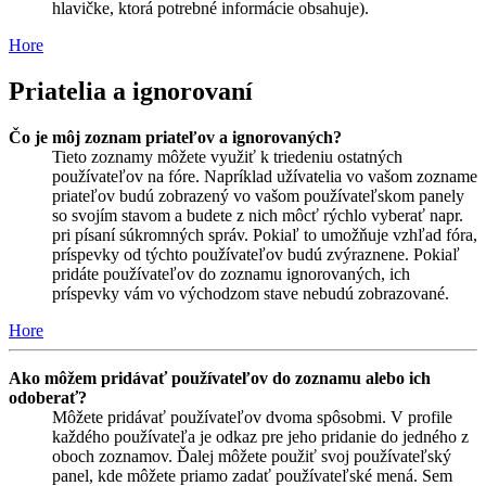
hlavičke, ktorá potrebné informácie obsahuje).
Hore
Priatelia a ignorovaní
Čo je môj zoznam priateľov a ignorovaných?
Tieto zoznamy môžete využiť k triedeniu ostatných
používateľov na fóre. Napríklad užívatelia vo vašom zozname
priateľov budú zobrazený vo vašom používateľskom panely
so svojím stavom a budete z nich môcť rýchlo vyberať napr.
pri písaní súkromných správ. Pokiaľ to umožňuje vzhľad fóra,
príspevky od týchto používateľov budú zvýraznene. Pokiaľ
pridáte používateľov do zoznamu ignorovaných, ich
príspevky vám vo východzom stave nebudú zobrazované.
Hore
Ako môžem pridávať používateľov do zoznamu alebo ich
odoberať?
Môžete pridávať používateľov dvoma spôsobmi. V profile
každého používateľa je odkaz pre jeho pridanie do jedného z
oboch zoznamov. Ďalej môžete použiť svoj používateľský
panel, kde môžete priamo zadať používateľské mená. Sem