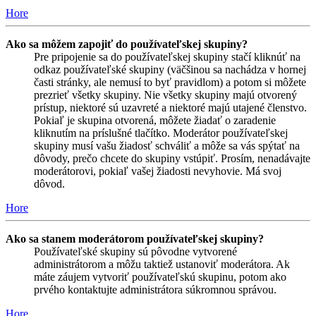
Hore
Ako sa môžem zapojiť do používateľskej skupiny?
Pre pripojenie sa do používateľskej skupiny stačí kliknúť na
odkaz používateľské skupiny (väčšinou sa nachádza v hornej
časti stránky, ale nemusí to byť pravidlom) a potom si môžete
prezrieť všetky skupiny. Nie všetky skupiny majú otvorený
prístup, niektoré sú uzavreté a niektoré majú utajené členstvo.
Pokiaľ je skupina otvorená, môžete žiadať o zaradenie
kliknutím na príslušné tlačítko. Moderátor používateľskej
skupiny musí vašu žiadosť schváliť a môže sa vás spýtať na
dôvody, prečo chcete do skupiny vstúpiť. Prosím, nenadávajte
moderátorovi, pokiaľ vašej žiadosti nevyhovie. Má svoj
dôvod.
Hore
Ako sa stanem moderátorom používateľskej skupiny?
Používateľské skupiny sú pôvodne vytvorené
administrátorom a môžu taktiež ustanoviť moderátora. Ak
máte záujem vytvoriť používateľskú skupinu, potom ako
prvého kontaktujte administrátora súkromnou správou.
Hore