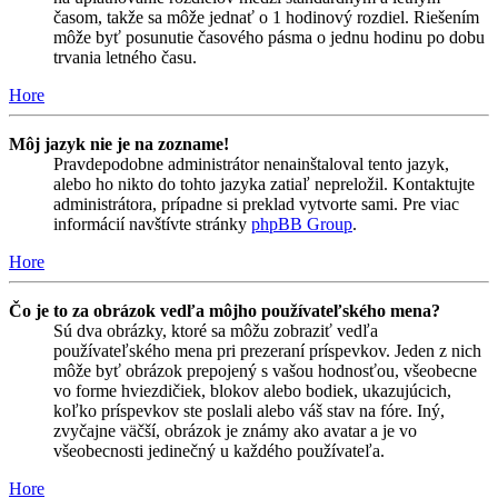
časom, takže sa môže jednať o 1 hodinový rozdiel. Riešením
môže byť posunutie časového pásma o jednu hodinu po dobu
trvania letného času.
Hore
Môj jazyk nie je na zozname!
Pravdepodobne administrátor nenainštaloval tento jazyk,
alebo ho nikto do tohto jazyka zatiaľ nepreložil. Kontaktujte
administrátora, prípadne si preklad vytvorte sami. Pre viac
informácií navštívte stránky
phpBB Group
.
Hore
Čo je to za obrázok vedľa môjho používateľského mena?
Sú dva obrázky, ktoré sa môžu zobraziť vedľa
používateľského mena pri prezeraní príspevkov. Jeden z nich
môže byť obrázok prepojený s vašou hodnosťou, všeobecne
vo forme hviezdičiek, blokov alebo bodiek, ukazujúcich,
koľko príspevkov ste poslali alebo váš stav na fóre. Iný,
zvyčajne väčší, obrázok je známy ako avatar a je vo
všeobecnosti jedinečný u každého používateľa.
Hore