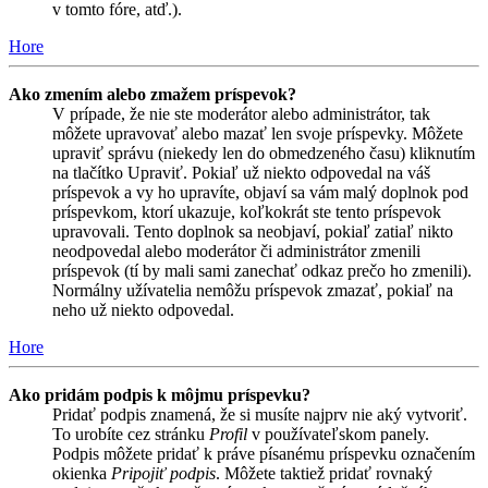
v tomto fóre, atď.).
Hore
Ako zmením alebo zmažem príspevok?
V prípade, že nie ste moderátor alebo administrátor, tak
môžete upravovať alebo mazať len svoje príspevky. Môžete
upraviť správu (niekedy len do obmedzeného času) kliknutím
na tlačítko Upraviť. Pokiaľ už niekto odpovedal na váš
príspevok a vy ho upravíte, objaví sa vám malý doplnok pod
príspevkom, ktorí ukazuje, koľkokrát ste tento príspevok
upravovali. Tento doplnok sa neobjaví, pokiaľ zatiaľ nikto
neodpovedal alebo moderátor či administrátor zmenili
príspevok (tí by mali sami zanechať odkaz prečo ho zmenili).
Normálny užívatelia nemôžu príspevok zmazať, pokiaľ na
neho už niekto odpovedal.
Hore
Ako pridám podpis k môjmu príspevku?
Pridať podpis znamená, že si musíte najprv nie aký vytvoriť.
To urobíte cez stránku
Profil
v používateľskom panely.
Podpis môžete pridať k práve písanému príspevku označením
okienka
Pripojiť podpis
. Môžete taktiež pridať rovnaký