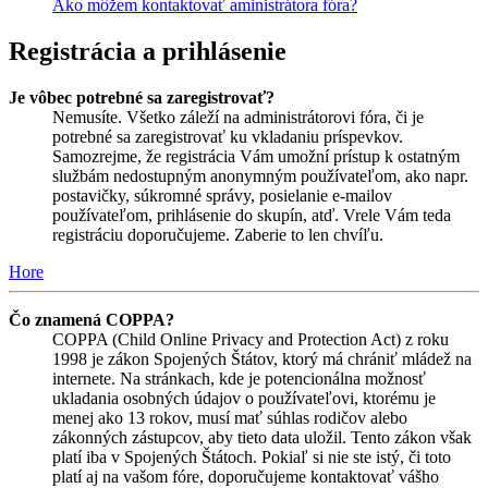
Ako môžem kontaktovať aministrátora fóra?
Registrácia a prihlásenie
Je vôbec potrebné sa zaregistrovať?
Nemusíte. Všetko záleží na administrátorovi fóra, či je
potrebné sa zaregistrovať ku vkladaniu príspevkov.
Samozrejme, že registrácia Vám umožní prístup k ostatným
službám nedostupným anonymným používateľom, ako napr.
postavičky, súkromné správy, posielanie e-mailov
používateľom, prihlásenie do skupín, atď. Vrele Vám teda
registráciu doporučujeme. Zaberie to len chvíľu.
Hore
Čo znamená COPPA?
COPPA (Child Online Privacy and Protection Act) z roku
1998 je zákon Spojených Štátov, ktorý má chrániť mládež na
internete. Na stránkach, kde je potencionálna možnosť
ukladania osobných údajov o používateľovi, ktorému je
menej ako 13 rokov, musí mať súhlas rodičov alebo
zákonných zástupcov, aby tieto data uložil. Tento zákon však
platí iba v Spojených Štátoch. Pokiaľ si nie ste istý, či toto
platí aj na vašom fóre, doporučujeme kontaktovať vášho