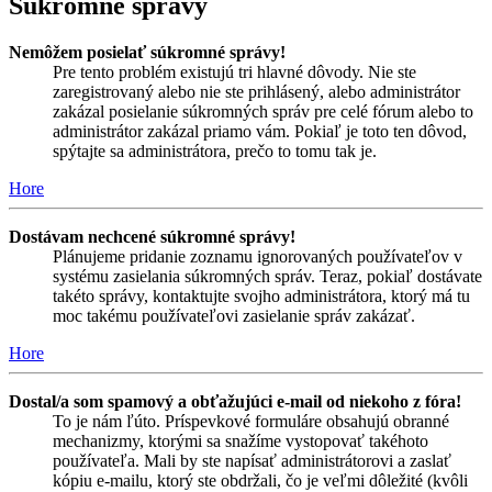
Súkromné správy
Nemôžem posielať súkromné správy!
Pre tento problém existujú tri hlavné dôvody. Nie ste
zaregistrovaný alebo nie ste prihlásený, alebo administrátor
zakázal posielanie súkromných správ pre celé fórum alebo to
administrátor zakázal priamo vám. Pokiaľ je toto ten dôvod,
spýtajte sa administrátora, prečo to tomu tak je.
Hore
Dostávam nechcené súkromné správy!
Plánujeme pridanie zoznamu ignorovaných používateľov v
systému zasielania súkromných správ. Teraz, pokiaľ dostávate
takéto správy, kontaktujte svojho administrátora, ktorý má tu
moc takému používateľovi zasielanie správ zakázať.
Hore
Dostal/a som spamový a obťažujúci e-mail od niekoho z fóra!
To je nám ľúto. Príspevkové formuláre obsahujú obranné
mechanizmy, ktorými sa snažíme vystopovať takéhoto
používateľa. Mali by ste napísať administrátorovi a zaslať
kópiu e-mailu, ktorý ste obdržali, čo je veľmi dôležité (kvôli