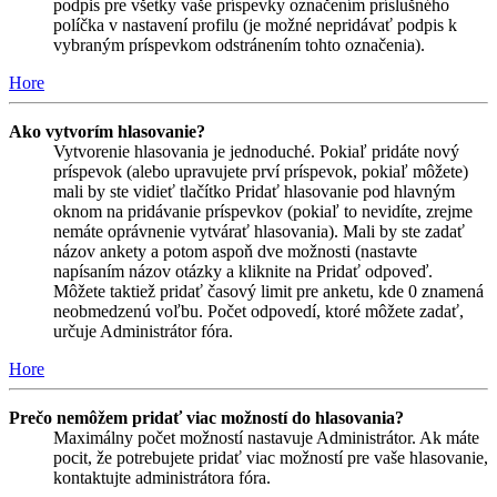
podpis pre všetky vaše príspevky označením príslušného
políčka v nastavení profilu (je možné nepridávať podpis k
vybraným príspevkom odstránením tohto označenia).
Hore
Ako vytvorím hlasovanie?
Vytvorenie hlasovania je jednoduché. Pokiaľ pridáte nový
príspevok (alebo upravujete prví príspevok, pokiaľ môžete)
mali by ste vidieť tlačítko Pridať hlasovanie pod hlavným
oknom na pridávanie príspevkov (pokiaľ to nevidíte, zrejme
nemáte oprávnenie vytvárať hlasovania). Mali by ste zadať
názov ankety a potom aspoň dve možnosti (nastavte
napísaním názov otázky a kliknite na Pridať odpoveď.
Môžete taktiež pridať časový limit pre anketu, kde 0 znamená
neobmedzenú voľbu. Počet odpovedí, ktoré môžete zadať,
určuje Administrátor fóra.
Hore
Prečo nemôžem pridať viac možností do hlasovania?
Maximálny počet možností nastavuje Administrátor. Ak máte
pocit, že potrebujete pridať viac možností pre vaše hlasovanie,
kontaktujte administrátora fóra.