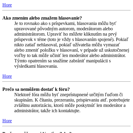
Hore
Ako zmením alebo zmažem hlasovanie?
Je to rovnako ako s príspevkami, hlasovania môžu byť
upravované pôvodným autorom, moderátorom alebo
administrátorom. Upraviť ho môžete kliknutím na prvý
príspevok v téme (toto je vždy s hlasovaním spojené). Pokiaľ
nikto zatiaľ nehlasoval, pokiaľ užívatelia môžu vymazať
alebo zmeniť položku v hlasovaní, v prípade už uskutočnenej
voľby to tak môže učiniť len moderátor alebo administrátor.
Týmto opatrením sa snažíme zabrániť manipulácii s
výsledkami hlasovania.
Hore
Prečo sa nemôžem dostať k fóru?
Niektoré fóra môžu byť zneprístupnené určitým ľuďom či
skupinám. K čítaniu, prezeraniu, prispievaniu atď. potrebujete
zvláštnu autorizáciu, ktorú môže poskytnúť len moderátor a
administrátor, takže ich kontaktujte.
Hore