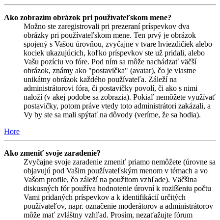
Ako zobrazím obrázok pri používateľskom mene?
Možno ste zaregistrovali pri prezeraní príspevkov dva
obrázky pri používateľskom mene. Ten prvý je obrázok
spojený s Vašou úrovňou, zvyčajne v tvare hviezdičiek alebo
kociek ukazujúcich, koľko príspevkov ste už pridali, alebo
Vašu pozíciu vo fóre. Pod ním sa môže nachádzať väčší
obrázok, známy ako "postavička" (avatar), čo je vlastne
unikátny obrázok každého používateľa. Záleží na
administrátorovi fóra, či postavičky povolí, či ako s nimi
naloží (v akej podobe sa zobrazia). Pokiaľ nemôžete využívať
postavičky, potom práve vtedy toto administrátori zakázali, a
Vy by ste sa mali spýtať na dôvody (veríme, že sa hodia).
Hore
Ako zmeniť svoje zaradenie?
Zvyčajne svoje zaradenie zmeniť priamo nemôžete (úrovne sa
objavujú pod Vašim používateľským menom v témach a vo
Vašom profile, čo záleží na použitom vzhľade). Väčšina
diskusných fór používa hodnotenie úrovní k rozlíšeniu počtu
Vami pridaných príspevkov a k identifikácií určitých
používateľov, napr. označenie moderátorov a administrátorov
môže mať zvláštny vzhľad. Prosím, nezaťažujte fórum