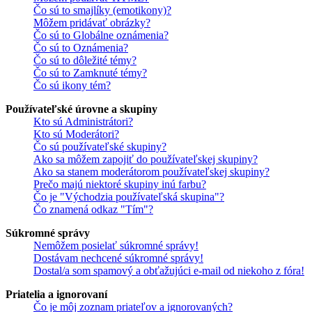
Čo sú to smajlíky (emotikony)?
Môžem pridávať obrázky?
Čo sú to Globálne oznámenia?
Čo sú to Oznámenia?
Čo sú to dôležité témy?
Čo sú to Zamknuté témy?
Čo sú ikony tém?
Používateľské úrovne a skupiny
Kto sú Administrátori?
Kto sú Moderátori?
Čo sú používateľské skupiny?
Ako sa môžem zapojiť do používateľskej skupiny?
Ako sa stanem moderátorom používateľskej skupiny?
Prečo majú niektoré skupiny inú farbu?
Čo je "Východzia používateľská skupina"?
Čo znamená odkaz "Tím"?
Súkromné správy
Nemôžem posielať súkromné správy!
Dostávam nechcené súkromné správy!
Dostal/a som spamový a obťažujúci e-mail od niekoho z fóra!
Priatelia a ignorovaní
Čo je môj zoznam priateľov a ignorovaných?