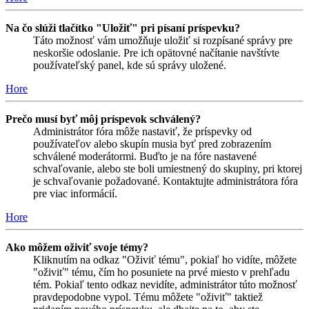
Na čo slúži tlačítko "Uložiť" pri písaní príspevku?
Táto možnosť vám umožňuje uložiť si rozpísané správy pre
neskoršie odoslanie. Pre ich opätovné načítanie navštívte
používateľský panel, kde sú správy uložené.
Hore
Prečo musí byť môj príspevok schválený?
Administrátor fóra môže nastaviť, že príspevky od
používateľov alebo skupín musia byť pred zobrazením
schválené moderátormi. Buďto je na fóre nastavené
schvaľovanie, alebo ste boli umiestnený do skupiny, pri ktorej
je schvaľovanie požadované. Kontaktujte administrátora fóra
pre viac informácií.
Hore
Ako môžem oživiť svoje témy?
Kliknutím na odkaz "Oživiť tému", pokiaľ ho vidíte, môžete
"oživiť" tému, čím ho posuniete na prvé miesto v prehľadu
tém. Pokiaľ tento odkaz nevidíte, administrátor túto možnosť
pravdepodobne vypol. Tému môžete "oživiť" taktiež