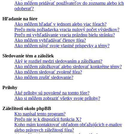
Ako môžem pridávať používateľov do zoznamu alebo ich
odoberať?
Hľadanie na fóre
Ako môžem hľadať v jednom alebo viac fórach?
Prečo moja požiadavka vracia nulový počet výsledkov?
Prečo mi vyhľadávanie vracia prázdnu bielu stránku?
Ako môžem vyhľadávať členov fóra?
Ako môžem nájsť svoje vlastné príspevky a témy?
Sledovanie tém a záložiek
Aký je rozdiel medzi sledovaním a záložkami?
Ako môžem záložkovať alebo sledovať konkrétne témy?
Ako môžem sledovať zvolené fóra?
Ako môžem zrušiť sledovanie?
Prílohy
Aké prílohy sú povolené na tomto fóre?
Ako si môžem zobraziť všetky svoje prílohy?
Záležitosti okolo phpBB
Kto napísal tento program?
Prečo nie je k dispozícii funkcia X?
Koho mám kontaktovať ohľadom obťažujúcich e-mailov
alebo právnych záležitostí fóra?