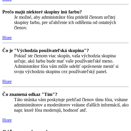
Prečo majú niektoré skupiny inú farbu?
Je možné, aby administrátor fóra pridelil členom určitej
skupiny farbu, pre uľahčenie ich odlíšenia od ostatných
členov.
Hore
Čo je "Východzia používateľská skupina"?
Pokiaľ ste členom viac skupín, vaša východzia skupina
určuje, akú farbu bude mať vaše používateľské meno.
Administrátor fóra vám môže udeliť oprávnenie meniť si
svoju východziu skupinu cez používateľský panel.
Hore
Čo znamená odkaz "Tím"?
Táto stránka vám poskytuje prehľad členov tímu fóra, vrátane
administrátorov a moderátorov vrátane ďalších informácií, ako
napr. ktoré fóra moderujú, hodnosť atď.
Hore