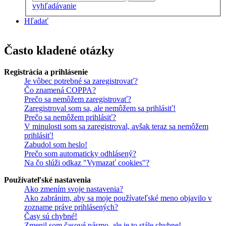
vyhľadávanie
Hľadať
Často kladené otázky
Registrácia a prihlásenie
Je vôbec potrebné sa zaregistrovať?
Čo znamená COPPA?
Prečo sa nemôžem zaregistrovať?
Zaregistroval som sa, ale nemôžem sa prihlásiť!
Prečo sa nemôžem prihlásiť?
V minulosti som sa zaregistroval, avšak teraz sa nemôžem
prihlásiť!
Zabudol som heslo!
Prečo som automaticky odhlásený?
Na čo slúži odkaz "Vymazať cookies"?
Používateľské nastavenia
Ako zmením svoje nastavenia?
Ako zabránim, aby sa moje používateľské meno objavilo v
zozname práve prihlásených?
Časy sú chybné!
Zmenil som časové pásmo, ale je to stále chybne!