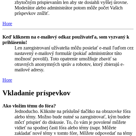
zbytočným prispievaním len aby ste dosiahli vyššej úrovne.
Moderátor alebo administrátor potom môže počet Vašich
príspevkov znížiť.
Hore
Keď kliknem na e-mailový odkaz používateľa, som vyzvaný k
prihláseniu!
Len zaregistrovaní užívatelia môžu posielať e-mail ľuďom cez
nastavený e-mailový formulár (pokiaľ administrátor túto
možnosť povolil). Toto opatrenie umožňuje zbaviť sa
otravných anonymných správ a robotov, ktorý zbierajú e-
mailové adresy.
Hore
Vkladanie príspevkov
Ako vložím tému do fóra?
Jednoducho. Kliknite na príslušné tlačítko na obrazovke fóra
alebo témy. Možno bude nutné sa zaregistrovať, kým budete
môcť prispieť do diskusie. To, čo vám je povolené môžete
vidieť na spodnej časti fóra alebo témy (napr. Môžete
zakladať nové témy v tomto fóre, Môžete odpovedať na témy