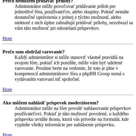
Prečo nemôžem pridávať prílohy?
Administrátor môže povoľovať pridávanie príloh pre
jednotlivé fóra, používateľov, alebo skupiny. Pokiaľ nemáte
dostatočné oprávnenia z jednej z týchto možností, alebo
niektoré z nich úplne zabraňujú pridávať prílohy, nezobrazí sa
vám táto možnosť pri odosielaní príspevkov.
Hore
Prečo som obdržal varovanie?
Každý administrátor si môže stanoviť vlastné pravidlá na
svojom fóre, pokiaľ ich porušíte, môže vám byť udelené
varovanie. Prosíme berte na vedomie, že toto je plne v
kompetencií administrátorov fóra a phpBB Group nemá s
vydávaním varovaní nič spoločné.
Hore
Ako môžem nahlásiť príspevok moderátorom?
Administrátor môže na fóre povoliť nahlasovanie príspevkov
používateľovi. Pokiaľ je táto možnosť povolené, u každého
príspevku uvidíte ikonu, ktorá vás privedie na formulár, kde
vyplníte všetky informácie pre nahlásenie príspevku.
Hore