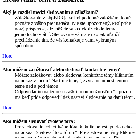
Aký je rozdiel medzi sledovaním a záložkami?
Záložkovanie v phpBB3 je veľmi podobné záložkám, ktoré
poznáte z vášho prehliadača. Nie ste upozornený, keď príde
nový príspevok, ale môžete sa kedykoľvek do témy
jednoducho vrátiť. Sledovanie vám ale naopak uľahčí
prechádzanie tím, že vás kontaktuje vami vybraným
spôsobom.
Hore
Ako môžem záložkovať alebo sledovať konkrétne témy?
Môžete záložkovať alebo sledovať konkrétne témy kliknutím
na odkaz v meno “Nástroje témy”, zvyčajne umiestnenom
tesne nad a pod témou.
Odpovedaním na tému so zaškrtnutou možnosťou “Upozorni
ma keď príde odpoveď” tiež nastaví sledovanie na danú tému.
Hore
Ako môžem sledovať zvolené fóra?
Pre sledovanie jednotlivého fóra, kliknite po vstupu do neho
na odkaz "Sledovať toto fórum". Pre sledovanie témy kliknite
na odkaz v ňom alebo pri odosielaní príspevku zvoľte