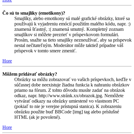
Čo sú to smajlíky (emotikony)?
Smajlíky, alebo emotikony sú malé grafické obrázky, ktoré sa
používajú k vyjadreniu emócií použitím malého kódu, napr. :)
znamená šťastný, :( znamená smutný. Kompletný zoznam
smajlíkov si môžete prezrieť v príspevkovom formulári.
Prosím, snažte sa tieto smajlíky nezneužívať, aby sa príspevok
nestal nečitateľným. Moderátor môže taktiež prípadne váš
príspevok v tomto smere zmeniť.
Hore
Môžem pridávať obrázky?
Obrázky sa môžu zobrazovať vo vašich príspevkoch, keďže v
súčasnej dobe neexistuje žiadna funkcia k nahraniu obrázkov
priamo na fórum. Z tohto dôvodu musíte zadať na obrázok
odkaz, napr. http://www.stránk.xx/obrazok.jpg. Nemôžete
vytvárať odkazy na obrázky umiestené vo vlastnom PC
(pokiaľ to nie je verejne prístupná stanica). K zobrazeniu
obrázku použite buď BBCode [img] tag alebo príslušné
HTML (ak je povolené).
Hore