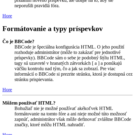
pridaním nového príspevku, ale dbajte na to, aby ste
neporušili pravidlá fóra.
Hore
Formátovanie a typy príspevkov
Čo je BBCode?
BBCode je špeciálna konfigurácia HTML. O jeho použití
rozhoduje administrátor (môže to zakázať pre jednotlivé
príspevky). BBCode sám o sebe je podobný štýlu HTML,
tagy sú uzavreté v hranatých zátvorkách [ a ] a ponúkajú
väčšiu kontrolu nad tým, čo a jak sa zobrazí. Pre viac
informácií o BBCode si prezrite stránku, ktorá je dostupná cez
stránku prispievania.
Hore
Môžem používať HTML?
Bohužiaľ nie je možné používať akékoľvek HTML
formátovanie na tomto fóre a ani nieje možné túto možnosť
zapnúť, administrátor však môže definovať zvláštne BBCode
značky, ktoré môžu HTML nahradiť.
Hore