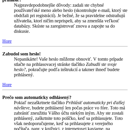
Najpravdepodobnejšie dôvody: zadali ste chybné
používateľské meno alebo heslo (skontrolujte e-mail, ktorý ste
obdržali pri registrácií). Je bežné, že sa pravidelne odstraňujú
užívatelia, ktorí ničím neprispeli, aby sa zmenšila veľkosť
databázy. Skúste sa zaregistrovať znova a zapojte sa do
diskusie.
Hore
Zabudol som heslo!
Nepanikárte! Vaše heslo môžeme obnoviť. V tomto prípade
stlačte na prihlasovacej stránke tlačítko
Zabudli ste svoje
heslo?
, pokračujte podľa inštrukcií a takmer ihneď budete
prihlásený.
Hore
Prečo som automaticky odhlásený?
Pokiaľ nezaškrtnete tlačítko
Prihlásiť automaticky pri ďalšej
návšteve
, budete prihlásený len počas práce vo fóre. Toto má
zabrániť zneužitiu Vášho účtu niekým iným. Aby ste zostali
prihlásený, zaškrtnite toto políčko, keď sa prihlasujete. Toto
však nedoporučujeme, keď sa prihlasujete z verejného
počítača, napr. v knižnici, z internetovej kaviarne, na