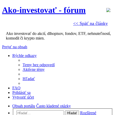
Ako-investovať - fórum
<< Späť na články
Ako investovať do akcií, dlhopisov, fondov, ETF, nehnuteľností,
komodít či krypto mien.
Prejsť na obsah
Rýchle odkazy
Temy bez odpovedí
Aktívne témy
Hľadať
FAQ
Prihlásiť sa
Vytvoriť účet
Obsah portálu
Často kladené otázky
Rozšírené
Hľadať