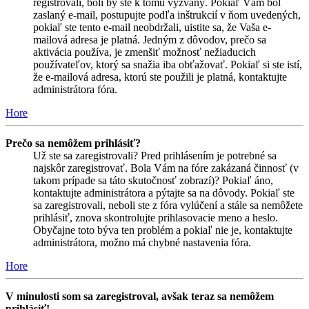
registrovali, boli by ste k tomu vyzvaný. Pokiaľ Vám bol
zaslaný e-mail, postupujte podľa inštrukcií v ňom uvedených,
pokiaľ ste tento e-mail neobdržali, uistite sa, že Vaša e-
mailová adresa je platná. Jedným z dôvodov, prečo sa
aktivácia používa, je zmenšiť možnosť nežiaducich
používateľov, ktorý sa snažia iba obťažovať. Pokiaľ si ste istí,
že e-mailová adresa, ktorú ste použili je platná, kontaktujte
administrátora fóra.
Hore
Prečo sa nemôžem prihlásiť?
Už ste sa zaregistrovali? Pred prihlásením je potrebné sa
najskôr zaregistrovať. Bola Vám na fóre zakázaná činnosť (v
takom prípade sa táto skutočnosť zobrazí)? Pokiaľ áno,
kontaktujte administrátora a pýtajte sa na dôvody. Pokiaľ ste
sa zaregistrovali, neboli ste z fóra vylúčení a stále sa nemôžete
prihlásiť, znova skontrolujte prihlasovacie meno a heslo.
Obyčajne toto býva ten problém a pokiaľ nie je, kontaktujte
administrátora, možno má chybné nastavenia fóra.
Hore
V minulosti som sa zaregistroval, avšak teraz sa nemôžem
prihlásiť!