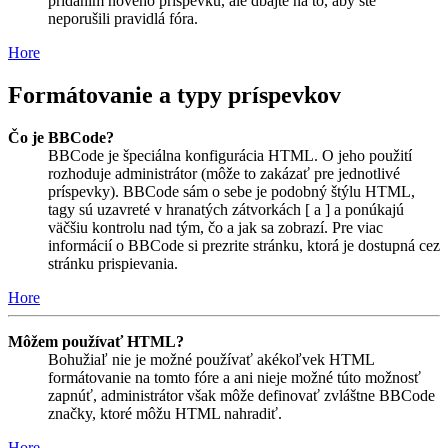
pridaním nového príspevku, ale dbajte na to, aby ste
neporušili pravidlá fóra.
Hore
Formátovanie a typy príspevkov
Čo je BBCode?
BBCode je špeciálna konfigurácia HTML. O jeho použití
rozhoduje administrátor (môže to zakázať pre jednotlivé
príspevky). BBCode sám o sebe je podobný štýlu HTML,
tagy sú uzavreté v hranatých zátvorkách [ a ] a ponúkajú
väčšiu kontrolu nad tým, čo a jak sa zobrazí. Pre viac
informácií o BBCode si prezrite stránku, ktorá je dostupná cez
stránku prispievania.
Hore
Môžem používať HTML?
Bohužiaľ nie je možné používať akékoľvek HTML
formátovanie na tomto fóre a ani nieje možné túto možnosť
zapnúť, administrátor však môže definovať zvláštne BBCode
značky, ktoré môžu HTML nahradiť.
Hore