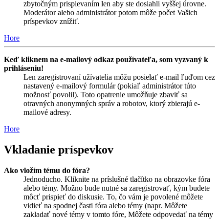
zbytočným prispievaním len aby ste dosiahli vyššej úrovne.
Moderátor alebo administrátor potom môže počet Vašich
príspevkov znížiť.
Hore
Keď kliknem na e-mailový odkaz používateľa, som vyzvaný k
prihláseniu!
Len zaregistrovaní užívatelia môžu posielať e-mail ľuďom cez
nastavený e-mailový formulár (pokiaľ administrátor túto
možnosť povolil). Toto opatrenie umožňuje zbaviť sa
otravných anonymných správ a robotov, ktorý zbierajú e-
mailové adresy.
Hore
Vkladanie príspevkov
Ako vložím tému do fóra?
Jednoducho. Kliknite na príslušné tlačítko na obrazovke fóra
alebo témy. Možno bude nutné sa zaregistrovať, kým budete
môcť prispieť do diskusie. To, čo vám je povolené môžete
vidieť na spodnej časti fóra alebo témy (napr. Môžete
zakladať nové témy v tomto fóre, Môžete odpovedať na témy