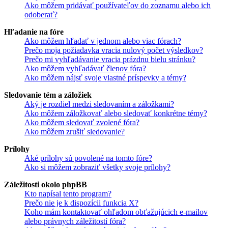
Ako môžem pridávať používateľov do zoznamu alebo ich
odoberať?
Hľadanie na fóre
Ako môžem hľadať v jednom alebo viac fórach?
Prečo moja požiadavka vracia nulový počet výsledkov?
Prečo mi vyhľadávanie vracia prázdnu bielu stránku?
Ako môžem vyhľadávať členov fóra?
Ako môžem nájsť svoje vlastné príspevky a témy?
Sledovanie tém a záložiek
Aký je rozdiel medzi sledovaním a záložkami?
Ako môžem záložkovať alebo sledovať konkrétne témy?
Ako môžem sledovať zvolené fóra?
Ako môžem zrušiť sledovanie?
Prílohy
Aké prílohy sú povolené na tomto fóre?
Ako si môžem zobraziť všetky svoje prílohy?
Záležitosti okolo phpBB
Kto napísal tento program?
Prečo nie je k dispozícii funkcia X?
Koho mám kontaktovať ohľadom obťažujúcich e-mailov
alebo právnych záležitostí fóra?