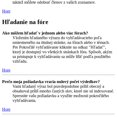
taktiež môžete odobrať členov z vašich zoznamov.
Hore
Hľadanie na fóre
Ako môžem hľadať v jednom alebo viac fórach?
Vložením hľadaného výrazu do vyhľadávacieho poľa
umiestneného na titulnej stránke, na fórach alebo v témach.
Pre Pokročilé vyhľadávanie kliknite na odkaz "Hľadať",
ktorý je dostupný vo všetkých stránkach fóra. Spôsob, akým
sa pristupuje k vyhľadávaniu sa môže líšiť podľa použitého
vzhľadu.
Hore
Prečo moja požiadavka vracia nulový počet výsledkov?
Vami hľadaný výraz bol pravdepodobne príliš obecný a
obsahoval príliš mnoho častých slov, ktoré nie sú indexované.
Spresnite vašu požiadavku a využite možnosti pokročilého
vyhľadávania.
Hore