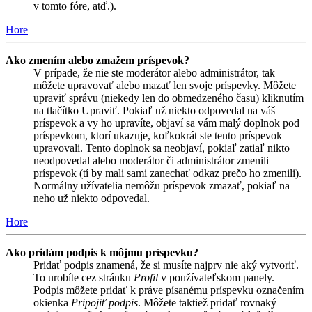
v tomto fóre, atď.).
Hore
Ako zmením alebo zmažem príspevok?
V prípade, že nie ste moderátor alebo administrátor, tak
môžete upravovať alebo mazať len svoje príspevky. Môžete
upraviť správu (niekedy len do obmedzeného času) kliknutím
na tlačítko Upraviť. Pokiaľ už niekto odpovedal na váš
príspevok a vy ho upravíte, objaví sa vám malý doplnok pod
príspevkom, ktorí ukazuje, koľkokrát ste tento príspevok
upravovali. Tento doplnok sa neobjaví, pokiaľ zatiaľ nikto
neodpovedal alebo moderátor či administrátor zmenili
príspevok (tí by mali sami zanechať odkaz prečo ho zmenili).
Normálny užívatelia nemôžu príspevok zmazať, pokiaľ na
neho už niekto odpovedal.
Hore
Ako pridám podpis k môjmu príspevku?
Pridať podpis znamená, že si musíte najprv nie aký vytvoriť.
To urobíte cez stránku
Profil
v používateľskom panely.
Podpis môžete pridať k práve písanému príspevku označením
okienka
Pripojiť podpis
. Môžete taktiež pridať rovnaký