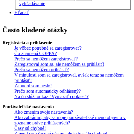
vyhľadávanie
Hľadať
Často kladené otázky
Registrácia a prihlásenie
Je vôbec potrebné sa zaregistrovať?
Čo znamená COPPA?
Prečo sa nemôžem zaregistrovať?
Zaregistroval som sa, ale nemôžem sa prihlásiť!
Prečo sa nemôžem prihlásiť?
V minulosti som sa zaregistroval, avšak teraz sa nemôžem
prihlásiť!
Zabudol som heslo!
Prečo som automaticky odhlásený?
Na čo slúži odkaz "Vymazať cookies"?
Používateľské nastavenia
Ako zmením svoje nastavenia?
Ako zabránim, aby sa moje používateľské meno objavilo v
zozname práve prihlásených?
Časy sú chybné!
Zmenil som časové pásmo, ale je to stále chybne!