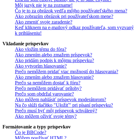
Môj jazyk nie je na zozname!
Čo je to za obrázok vedľa môjho používateľského mena?
Ako zobrazím obrázok pri používateľskom mene?
Ako zmeniť svoje zaradenie?
Keď kliknem na e-mailový odkaz používateľa, som vyzvaný
k prihláseniu!
Vkladanie príspevkov
Ako vložím tému do fóra?
Ako zmením alebo zmažem príspevok?
Ako pridám podpis k môjmu príspevku?
Ako vytvorím hlasovanie?
Prečo nemôžem pridať viac možností do hlasovania?
Ako zmením alebo zmažem hlasovanie?
Prečo sa nemôžem dostať k fóru?
Prečo nemôžem pridávať prílohy?
Prečo som obdržal varovanie?
Ako môžem nahlásiť príspevok moderátorom?
Na čo slúži tlačítko "Uložiť" pri písaní príspevku?
Prečo musí byť môj príspevok schválený?
Ako môžem oživiť svoje témy?
Formátovanie a typy príspevkov
Čo je BBCode?
Môžem používať HTML?