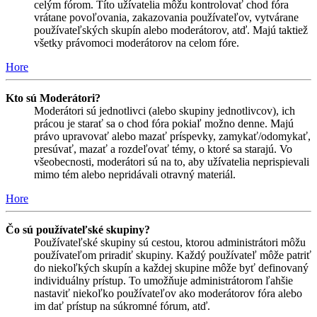
celým fórom. Títo užívatelia môžu kontrolovať chod fóra
vrátane povoľovania, zakazovania používateľov, vytvárane
používateľských skupín alebo moderátorov, atď. Majú taktiež
všetky právomoci moderátorov na celom fóre.
Hore
Kto sú Moderátori?
Moderátori sú jednotlivci (alebo skupiny jednotlivcov), ich
prácou je starať sa o chod fóra pokiaľ možno denne. Majú
právo upravovať alebo mazať príspevky, zamykať/odomykať,
presúvať, mazať a rozdeľovať témy, o ktoré sa starajú. Vo
všeobecnosti, moderátori sú na to, aby užívatelia neprispievali
mimo tém alebo nepridávali otravný materiál.
Hore
Čo sú používateľské skupiny?
Používateľské skupiny sú cestou, ktorou administrátori môžu
používateľom priradiť skupiny. Každý používateľ môže patriť
do niekoľkých skupín a každej skupine môže byť definovaný
individuálny prístup. To umožňuje administrátorom ľahšie
nastaviť niekoľko používateľov ako moderátorov fóra alebo
im dať prístup na súkromné fórum, atď.