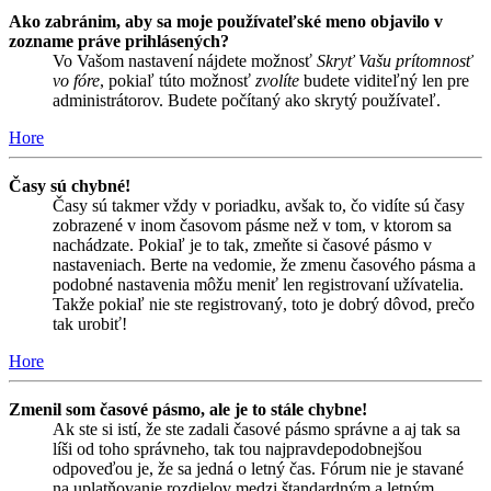
Ako zabránim, aby sa moje používateľské meno objavilo v
zozname práve prihlásených?
Vo Vašom nastavení nájdete možnosť
Skryť Vašu prítomnosť
vo fóre
, pokiaľ túto možnosť
zvolíte
budete viditeľný len pre
administrátorov. Budete počítaný ako skrytý používateľ.
Hore
Časy sú chybné!
Časy sú takmer vždy v poriadku, avšak to, čo vidíte sú časy
zobrazené v inom časovom pásme než v tom, v ktorom sa
nachádzate. Pokiaľ je to tak, zmeňte si časové pásmo v
nastaveniach. Berte na vedomie, že zmenu časového pásma a
podobné nastavenia môžu meniť len registrovaní užívatelia.
Takže pokiaľ nie ste registrovaný, toto je dobrý dôvod, prečo
tak urobiť!
Hore
Zmenil som časové pásmo, ale je to stále chybne!
Ak ste si istí, že ste zadali časové pásmo správne a aj tak sa
líši od toho správneho, tak tou najpravdepodobnejšou
odpoveďou je, že sa jedná o letný čas. Fórum nie je stavané
na uplatňovanie rozdielov medzi štandardným a letným