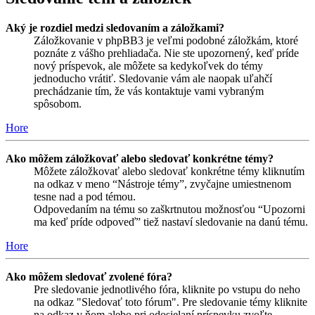
Aký je rozdiel medzi sledovaním a záložkami?
Záložkovanie v phpBB3 je veľmi podobné záložkám, ktoré
poznáte z vášho prehliadača. Nie ste upozornený, keď príde
nový príspevok, ale môžete sa kedykoľvek do témy
jednoducho vrátiť. Sledovanie vám ale naopak uľahčí
prechádzanie tím, že vás kontaktuje vami vybraným
spôsobom.
Hore
Ako môžem záložkovať alebo sledovať konkrétne témy?
Môžete záložkovať alebo sledovať konkrétne témy kliknutím
na odkaz v meno “Nástroje témy”, zvyčajne umiestnenom
tesne nad a pod témou.
Odpovedaním na tému so zaškrtnutou možnosťou “Upozorni
ma keď príde odpoveď” tiež nastaví sledovanie na danú tému.
Hore
Ako môžem sledovať zvolené fóra?
Pre sledovanie jednotlivého fóra, kliknite po vstupu do neho
na odkaz "Sledovať toto fórum". Pre sledovanie témy kliknite
na odkaz v ňom alebo pri odosielaní príspevku zvoľte