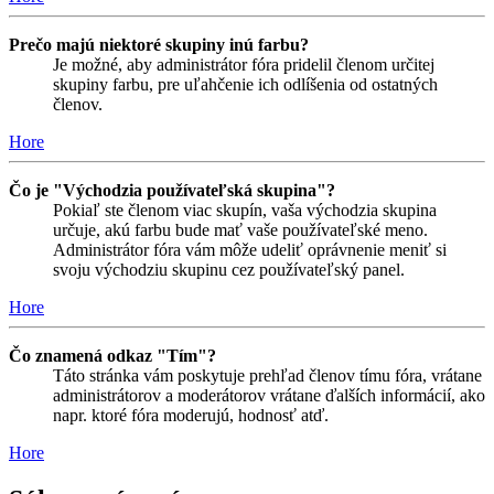
Prečo majú niektoré skupiny inú farbu?
Je možné, aby administrátor fóra pridelil členom určitej
skupiny farbu, pre uľahčenie ich odlíšenia od ostatných
členov.
Hore
Čo je "Východzia používateľská skupina"?
Pokiaľ ste členom viac skupín, vaša východzia skupina
určuje, akú farbu bude mať vaše používateľské meno.
Administrátor fóra vám môže udeliť oprávnenie meniť si
svoju východziu skupinu cez používateľský panel.
Hore
Čo znamená odkaz "Tím"?
Táto stránka vám poskytuje prehľad členov tímu fóra, vrátane
administrátorov a moderátorov vrátane ďalších informácií, ako
napr. ktoré fóra moderujú, hodnosť atď.
Hore