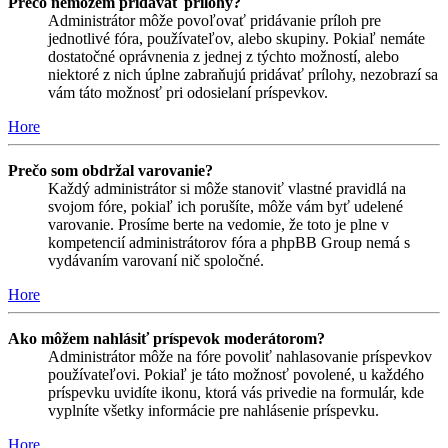
Prečo nemôžem pridávať prílohy?
Administrátor môže povoľovať pridávanie príloh pre
jednotlivé fóra, používateľov, alebo skupiny. Pokiaľ nemáte
dostatočné oprávnenia z jednej z týchto možností, alebo
niektoré z nich úplne zabraňujú pridávať prílohy, nezobrazí sa
vám táto možnosť pri odosielaní príspevkov.
Hore
Prečo som obdržal varovanie?
Každý administrátor si môže stanoviť vlastné pravidlá na
svojom fóre, pokiaľ ich porušíte, môže vám byť udelené
varovanie. Prosíme berte na vedomie, že toto je plne v
kompetencií administrátorov fóra a phpBB Group nemá s
vydávaním varovaní nič spoločné.
Hore
Ako môžem nahlásiť príspevok moderátorom?
Administrátor môže na fóre povoliť nahlasovanie príspevkov
používateľovi. Pokiaľ je táto možnosť povolené, u každého
príspevku uvidíte ikonu, ktorá vás privedie na formulár, kde
vyplníte všetky informácie pre nahlásenie príspevku.
Hore