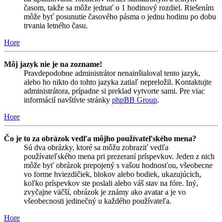
časom, takže sa môže jednať o 1 hodinový rozdiel. Riešením
môže byť posunutie časového pásma o jednu hodinu po dobu
trvania letného času.
Hore
Môj jazyk nie je na zozname!
Pravdepodobne administrátor nenainštaloval tento jazyk,
alebo ho nikto do tohto jazyka zatiaľ nepreložil. Kontaktujte
administrátora, prípadne si preklad vytvorte sami. Pre viac
informácií navštívte stránky
phpBB Group
.
Hore
Čo je to za obrázok vedľa môjho používateľského mena?
Sú dva obrázky, ktoré sa môžu zobraziť vedľa
používateľského mena pri prezeraní príspevkov. Jeden z nich
môže byť obrázok prepojený s vašou hodnosťou, všeobecne
vo forme hviezdičiek, blokov alebo bodiek, ukazujúcich,
koľko príspevkov ste poslali alebo váš stav na fóre. Iný,
zvyčajne väčší, obrázok je známy ako avatar a je vo
všeobecnosti jedinečný u každého používateľa.
Hore