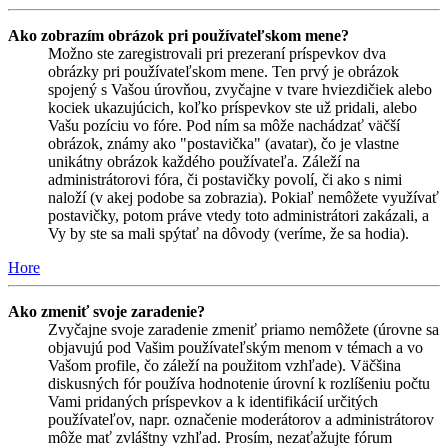
Ako zobrazím obrázok pri používateľskom mene?
Možno ste zaregistrovali pri prezeraní príspevkov dva
obrázky pri používateľskom mene. Ten prvý je obrázok
spojený s Vašou úrovňou, zvyčajne v tvare hviezdičiek alebo
kociek ukazujúcich, koľko príspevkov ste už pridali, alebo
Vašu pozíciu vo fóre. Pod ním sa môže nachádzať väčší
obrázok, známy ako "postavička" (avatar), čo je vlastne
unikátny obrázok každého používateľa. Záleží na
administrátorovi fóra, či postavičky povolí, či ako s nimi
naloží (v akej podobe sa zobrazia). Pokiaľ nemôžete využívať
postavičky, potom práve vtedy toto administrátori zakázali, a
Vy by ste sa mali spýtať na dôvody (veríme, že sa hodia).
Hore
Ako zmeniť svoje zaradenie?
Zvyčajne svoje zaradenie zmeniť priamo nemôžete (úrovne sa
objavujú pod Vašim používateľským menom v témach a vo
Vašom profile, čo záleží na použitom vzhľade). Väčšina
diskusných fór používa hodnotenie úrovní k rozlíšeniu počtu
Vami pridaných príspevkov a k identifikácií určitých
používateľov, napr. označenie moderátorov a administrátorov
môže mať zvláštny vzhľad. Prosím, nezaťažujte fórum