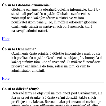
Čo sú to Globálne oznámenia?
Globálne oznámenia obsahujú dôležité informácie, ktoré by
ste si mali prečítať čo najskôr. Globálne oznámenie sa
zobrazujú nad každým fórom a taktiež vo vašom
používateľskom panely. To, či môžete odosielať globálne
oznámenie, záleží na nastavených oprávneniach, ktoré
nastavujú administrátori.
Hore
Čo sú to Oznámenia?
Oznámenia často prinášajú dôležité informácie a mali by ste
ich prečítať čo najskôr. Oznámenia sa objavujú v hornej časti
každej stránky fóra, kde sú uvedené. Či môžete či nemôžete
pridávať oznámenia do fóra, záleží na tom, či vám to
administrátor umožnil.
Hore
Čo sú to dôležité témy?
Dôležité témy sa objavujú na fóre hneď pod Oznámením, ale
iba na prvej stránke. Sú často veľmi dôležité, takže si ich
prečítajte tam, kde sú. Rovnako ako pri oznámení rozhoduje
administrátor, ktorí užívatelia majú právo pridávať dôležité