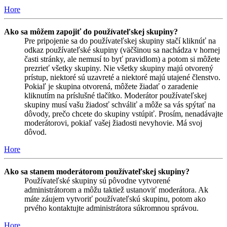
Hore
Ako sa môžem zapojiť do používateľskej skupiny?
Pre pripojenie sa do používateľskej skupiny stačí kliknúť na
odkaz používateľské skupiny (väčšinou sa nachádza v hornej
časti stránky, ale nemusí to byť pravidlom) a potom si môžete
prezrieť všetky skupiny. Nie všetky skupiny majú otvorený
prístup, niektoré sú uzavreté a niektoré majú utajené členstvo.
Pokiaľ je skupina otvorená, môžete žiadať o zaradenie
kliknutím na príslušné tlačítko. Moderátor používateľskej
skupiny musí vašu žiadosť schváliť a môže sa vás spýtať na
dôvody, prečo chcete do skupiny vstúpiť. Prosím, nenadávajte
moderátorovi, pokiaľ vašej žiadosti nevyhovie. Má svoj
dôvod.
Hore
Ako sa stanem moderátorom používateľskej skupiny?
Používateľské skupiny sú pôvodne vytvorené
administrátorom a môžu taktiež ustanoviť moderátora. Ak
máte záujem vytvoriť používateľskú skupinu, potom ako
prvého kontaktujte administrátora súkromnou správou.
Hore