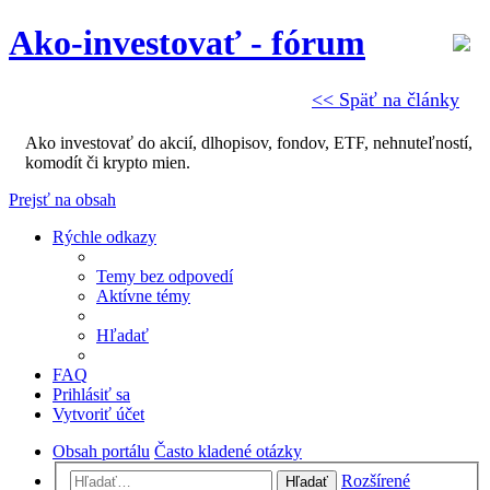
Ako-investovať - fórum
<< Späť na články
Ako investovať do akcií, dlhopisov, fondov, ETF, nehnuteľností,
komodít či krypto mien.
Prejsť na obsah
Rýchle odkazy
Temy bez odpovedí
Aktívne témy
Hľadať
FAQ
Prihlásiť sa
Vytvoriť účet
Obsah portálu
Často kladené otázky
Rozšírené
Hľadať