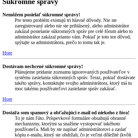
Súkromné správy
Nemôžem posielať súkromné správy!
Pre tento problém existujú tri hlavné dôvody. Nie ste
zaregistrovaný alebo nie ste prihlásený, alebo administrátor
zakázal posielanie súkromných správ pre celé fórum alebo to
administrátor zakázal priamo vám. Pokiaľ je toto ten dôvod,
spýtajte sa administrátora, prečo to tomu tak je.
Hore
Dostávam nechcené súkromné správy!
Plánujeme pridanie zoznamu ignorovaných používateľov v
systému zasielania súkromných správ. Teraz, pokiaľ dostávate
takéto správy, kontaktujte svojho administrátora, ktorý má tu
moc takému používateľovi zasielanie správ zakázať.
Hore
Dostal/a som spamový a obťažujúci e-mail od niekoho z fóra!
To je nám ľúto. Príspevkové formuláre obsahujú obranné
mechanizmy, ktorými sa snažíme vystopovať takéhoto
používateľa. Mali by ste napísať administrátorovi a zaslať
kópiu e-mailu, ktorý ste obdržali, čo je veľmi dôležité (kvôli