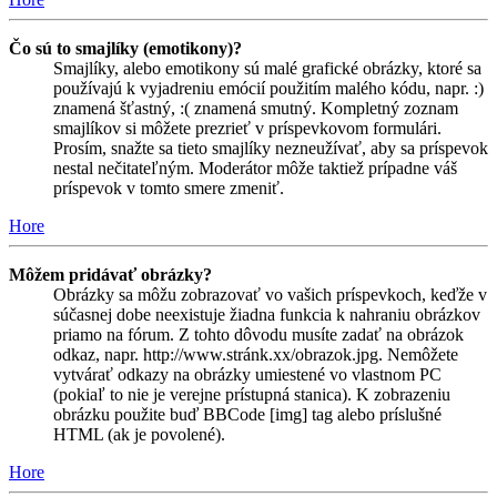
Čo sú to smajlíky (emotikony)?
Smajlíky, alebo emotikony sú malé grafické obrázky, ktoré sa
používajú k vyjadreniu emócií použitím malého kódu, napr. :)
znamená šťastný, :( znamená smutný. Kompletný zoznam
smajlíkov si môžete prezrieť v príspevkovom formulári.
Prosím, snažte sa tieto smajlíky nezneužívať, aby sa príspevok
nestal nečitateľným. Moderátor môže taktiež prípadne váš
príspevok v tomto smere zmeniť.
Hore
Môžem pridávať obrázky?
Obrázky sa môžu zobrazovať vo vašich príspevkoch, keďže v
súčasnej dobe neexistuje žiadna funkcia k nahraniu obrázkov
priamo na fórum. Z tohto dôvodu musíte zadať na obrázok
odkaz, napr. http://www.stránk.xx/obrazok.jpg. Nemôžete
vytvárať odkazy na obrázky umiestené vo vlastnom PC
(pokiaľ to nie je verejne prístupná stanica). K zobrazeniu
obrázku použite buď BBCode [img] tag alebo príslušné
HTML (ak je povolené).
Hore