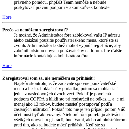
právneho poradcu, phpBB Team nemôže a nebude
poskytovať právnu podporu v akomkoľvek kontexte.
Hore
Prečo sa nemôžem zaregistrovať?
Je možné, že Administrátor fóra zablokoval vašu IP adresu
alebo zakázal použitie používateľského mena, ktoré ste si
zvolili. Administrátor taktiež mohol vypnúť registrácie, aby
zabránil prístupu nových používateľov na fórum. Pre ďalšie
informácie kontaktuje administrátora fóra.
Hore
Zaregistroval som sa, ale nemôžem sa prihlásiť!
Najskôr skontrolujte, že zadávate správne používateľské
meno a heslo. Pokiaľ sú v poriadku, potom sa mohla stať
jedna z nasledovných dvoch vecí. Pokiaľ je povolená
podpora COPPA a klikli ste pri registrácii na odkaz ... a je mi
menej ako 13 rokov, budete musieť postupovať podľa
zaslaných inštrukcií. Pokiaľ toto nie je ten prípad, potom Váš
účet musí byť aktivovaný. Niektoré fóra potrebujú aktiváciu
všetkých nových registrácií, buď Vami, alebo administrátorom
pred tim, ako sa budete môcť prihlásiť. Keď ste sa