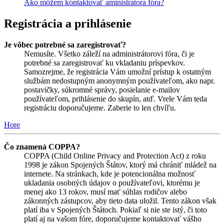
Ako môžem kontaktovať aministrátora fóra?
Registrácia a prihlásenie
Je vôbec potrebné sa zaregistrovať?
Nemusíte. Všetko záleží na administrátorovi fóra, či je
potrebné sa zaregistrovať ku vkladaniu príspevkov.
Samozrejme, že registrácia Vám umožní prístup k ostatným
službám nedostupným anonymným používateľom, ako napr.
postavičky, súkromné správy, posielanie e-mailov
používateľom, prihlásenie do skupín, atď. Vrele Vám teda
registráciu doporučujeme. Zaberie to len chvíľu.
Hore
Čo znamená COPPA?
COPPA (Child Online Privacy and Protection Act) z roku
1998 je zákon Spojených Štátov, ktorý má chrániť mládež na
internete. Na stránkach, kde je potencionálna možnosť
ukladania osobných údajov o používateľovi, ktorému je
menej ako 13 rokov, musí mať súhlas rodičov alebo
zákonných zástupcov, aby tieto data uložil. Tento zákon však
platí iba v Spojených Štátoch. Pokiaľ si nie ste istý, či toto
platí aj na vašom fóre, doporučujeme kontaktovať vášho