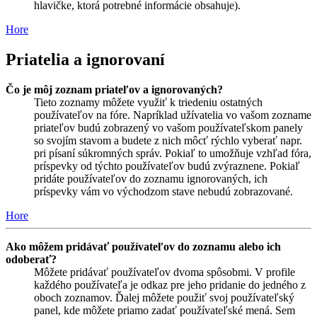
hlavičke, ktorá potrebné informácie obsahuje).
Hore
Priatelia a ignorovaní
Čo je môj zoznam priateľov a ignorovaných?
Tieto zoznamy môžete využiť k triedeniu ostatných
používateľov na fóre. Napríklad užívatelia vo vašom zozname
priateľov budú zobrazený vo vašom používateľskom panely
so svojím stavom a budete z nich môcť rýchlo vyberať napr.
pri písaní súkromných správ. Pokiaľ to umožňuje vzhľad fóra,
príspevky od týchto používateľov budú zvýraznene. Pokiaľ
pridáte používateľov do zoznamu ignorovaných, ich
príspevky vám vo východzom stave nebudú zobrazované.
Hore
Ako môžem pridávať používateľov do zoznamu alebo ich
odoberať?
Môžete pridávať používateľov dvoma spôsobmi. V profile
každého používateľa je odkaz pre jeho pridanie do jedného z
oboch zoznamov. Ďalej môžete použiť svoj používateľský
panel, kde môžete priamo zadať používateľské mená. Sem