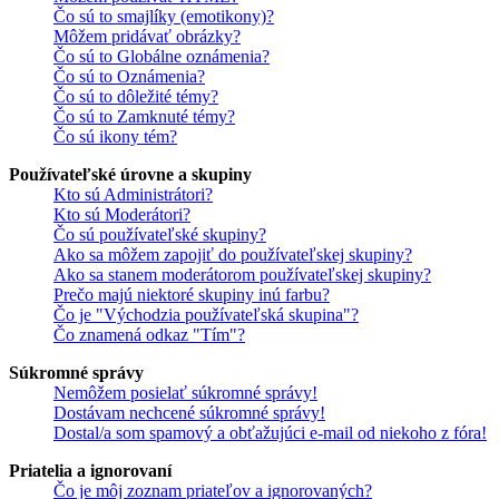
Čo sú to smajlíky (emotikony)?
Môžem pridávať obrázky?
Čo sú to Globálne oznámenia?
Čo sú to Oznámenia?
Čo sú to dôležité témy?
Čo sú to Zamknuté témy?
Čo sú ikony tém?
Používateľské úrovne a skupiny
Kto sú Administrátori?
Kto sú Moderátori?
Čo sú používateľské skupiny?
Ako sa môžem zapojiť do používateľskej skupiny?
Ako sa stanem moderátorom používateľskej skupiny?
Prečo majú niektoré skupiny inú farbu?
Čo je "Východzia používateľská skupina"?
Čo znamená odkaz "Tím"?
Súkromné správy
Nemôžem posielať súkromné správy!
Dostávam nechcené súkromné správy!
Dostal/a som spamový a obťažujúci e-mail od niekoho z fóra!
Priatelia a ignorovaní
Čo je môj zoznam priateľov a ignorovaných?