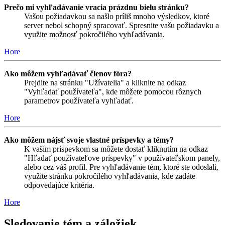
Prečo mi vyhľadávanie vracia prázdnu bielu stránku?
Vašou požiadavkou sa našlo príliš mnoho výsledkov, ktoré
server nebol schopný spracovať. Spresnite vašu požiadavku a
využite možnosť pokročilého vyhľadávania.
Hore
Ako môžem vyhľadávať členov fóra?
Prejdite na stránku "Užívatelia" a kliknite na odkaz
"Vyhľadať používateľa", kde môžete pomocou rôznych
parametrov používateľa vyhľadať.
Hore
Ako môžem nájsť svoje vlastné príspevky a témy?
K vaším príspevkom sa môžete dostať kliknutím na odkaz
"Hľadať používateľove príspevky" v používateľskom panely,
alebo cez váš profil. Pre vyhľadávanie tém, ktoré ste odoslali,
využite stránku pokročilého vyhľadávania, kde zadáte
odpovedajúce kritéria.
Hore
Sledovanie tém a záložiek