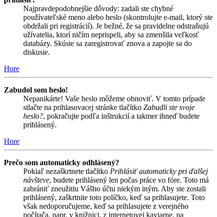
Najpravdepodobnejšie dôvody: zadali ste chybné
používateľské meno alebo heslo (skontrolujte e-mail, ktorý ste
obdržali pri registrácií). Je bežné, že sa pravidelne odstraňujú
užívatelia, ktorí ničím neprispeli, aby sa zmenšila veľkosť
databázy. Skúste sa zaregistrovať znova a zapojte sa do
diskusie.
Hore
Zabudol som heslo!
Nepanikárte! Vaše heslo môžeme obnoviť. V tomto prípade
stlačte na prihlasovacej stránke tlačítko
Zabudli ste svoje
heslo?
, pokračujte podľa inštrukcií a takmer ihneď budete
prihlásený.
Hore
Prečo som automaticky odhlásený?
Pokiaľ nezaškrtnete tlačítko
Prihlásiť automaticky pri ďalšej
návšteve
, budete prihlásený len počas práce vo fóre. Toto má
zabrániť zneužitiu Vášho účtu niekým iným. Aby ste zostali
prihlásený, zaškrtnite toto políčko, keď sa prihlasujete. Toto
však nedoporučujeme, keď sa prihlasujete z verejného
počítača, napr. v knižnici, z internetovej kaviarne, na