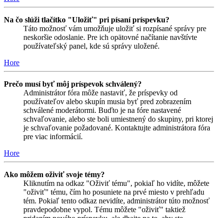
Na čo slúži tlačítko "Uložiť" pri písaní príspevku?
Táto možnosť vám umožňuje uložiť si rozpísané správy pre
neskoršie odoslanie. Pre ich opätovné načítanie navštívte
používateľský panel, kde sú správy uložené.
Hore
Prečo musí byť môj príspevok schválený?
Administrátor fóra môže nastaviť, že príspevky od
používateľov alebo skupín musia byť pred zobrazením
schválené moderátormi. Buďto je na fóre nastavené
schvaľovanie, alebo ste boli umiestnený do skupiny, pri ktorej
je schvaľovanie požadované. Kontaktujte administrátora fóra
pre viac informácií.
Hore
Ako môžem oživiť svoje témy?
Kliknutím na odkaz "Oživiť tému", pokiaľ ho vidíte, môžete
"oživiť" tému, čím ho posuniete na prvé miesto v prehľadu
tém. Pokiaľ tento odkaz nevidíte, administrátor túto možnosť
pravdepodobne vypol. Tému môžete "oživiť" taktiež