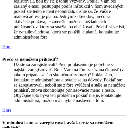
registrovali, boli by ste k tomu vyzvaný. Pokiaľ Vám bol
zaslaný e-mail, postupujte podľa inštrukcií v ňom uvedených,
pokiaľ ste tento e-mail neobdržali, uistite sa, že Vaša e-
mailová adresa je platná. Jedným z dôvodov, prečo sa
aktivácia používa, je zmenšiť možnosť nežiaducich
používateľov, ktorý sa snažia iba obťažovať. Pokiaľ si ste istí,
že e-mailová adresa, ktorú ste použili je platná, kontaktujte
administrátora fóra.
Hore
Prečo sa nemôžem prihlásiť?
Už ste sa zaregistrovali? Pred prihlásením je potrebné sa
najskôr zaregistrovať. Bola Vám na fóre zakázaná činnosť (v
takom prípade sa táto skutočnosť zobrazí)? Pokiaľ áno,
kontaktujte administrátora a pýtajte sa na dôvody. Pokiaľ ste
sa zaregistrovali, neboli ste z fóra vylúčení a stále sa nemôžete
prihlásiť, znova skontrolujte prihlasovacie meno a heslo.
Obyčajne toto býva ten problém a pokiaľ nie je, kontaktujte
administrátora, možno má chybné nastavenia fóra.
Hore
V minulosti som sa zaregistroval, avšak teraz sa nemôžem
prihlásiť!