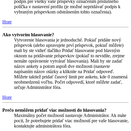
podpis pre všetky vaše príspevky označením príslušného
políčka v nastavení profilu (je možné nepridávať podpis k
vybraným príspevkom odstránením tohto označenia).
Hore
Ako vytvorím hlasovanie?
Vytvorenie hlasovania je jednoduché. Pokiaľ pridáte nový
príspevok (alebo upravujete prví príspevok, pokiaľ môžete)
mali by ste vidieť tlačítko Pridať hlasovanie pod hlavným
oknom na pridávanie príspevkov (pokiaľ to nevidíte, zrejme
nemáte oprávnenie vytvárať hlasovania). Mali by ste zadať
názov ankety a potom aspoň dve možnosti (nastavte
napísaním názov otázky a kliknite na Pridať odpoveď.
Môžete taktiež pridať časový limit pre anketu, kde 0 znamená
neobmedzenú voľbu. Počet odpovedí, ktoré môžete zadať,
určuje Administrátor fóra.
Hore
Prečo nemôžem pridať viac možností do hlasovania?
Maximálny počet možností nastavuje Administrátor. Ak máte
pocit, že potrebujete pridať viac možností pre vaše hlasovanie,
kontaktujte administrátora fóra.