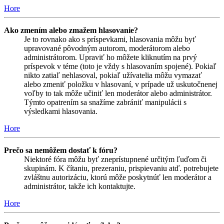
Hore
Ako zmením alebo zmažem hlasovanie?
Je to rovnako ako s príspevkami, hlasovania môžu byť
upravované pôvodným autorom, moderátorom alebo
administrátorom. Upraviť ho môžete kliknutím na prvý
príspevok v téme (toto je vždy s hlasovaním spojené). Pokiaľ
nikto zatiaľ nehlasoval, pokiaľ užívatelia môžu vymazať
alebo zmeniť položku v hlasovaní, v prípade už uskutočnenej
voľby to tak môže učiniť len moderátor alebo administrátor.
Týmto opatrením sa snažíme zabrániť manipulácii s
výsledkami hlasovania.
Hore
Prečo sa nemôžem dostať k fóru?
Niektoré fóra môžu byť zneprístupnené určitým ľuďom či
skupinám. K čítaniu, prezeraniu, prispievaniu atď. potrebujete
zvláštnu autorizáciu, ktorú môže poskytnúť len moderátor a
administrátor, takže ich kontaktujte.
Hore