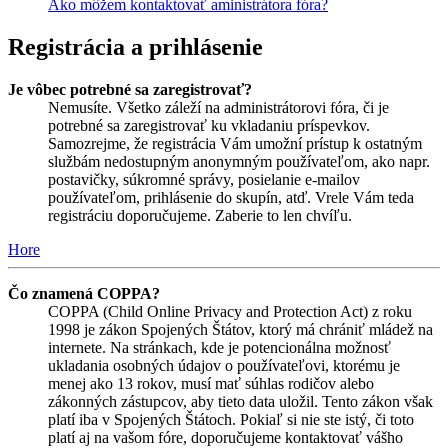
Ako môžem kontaktovať aministrátora fóra?
Registrácia a prihlásenie
Je vôbec potrebné sa zaregistrovať?
Nemusíte. Všetko záleží na administrátorovi fóra, či je
potrebné sa zaregistrovať ku vkladaniu príspevkov.
Samozrejme, že registrácia Vám umožní prístup k ostatným
službám nedostupným anonymným používateľom, ako napr.
postavičky, súkromné správy, posielanie e-mailov
používateľom, prihlásenie do skupín, atď. Vrele Vám teda
registráciu doporučujeme. Zaberie to len chvíľu.
Hore
Čo znamená COPPA?
COPPA (Child Online Privacy and Protection Act) z roku
1998 je zákon Spojených Štátov, ktorý má chrániť mládež na
internete. Na stránkach, kde je potencionálna možnosť
ukladania osobných údajov o používateľovi, ktorému je
menej ako 13 rokov, musí mať súhlas rodičov alebo
zákonných zástupcov, aby tieto data uložil. Tento zákon však
platí iba v Spojených Štátoch. Pokiaľ si nie ste istý, či toto
platí aj na vašom fóre, doporučujeme kontaktovať vášho