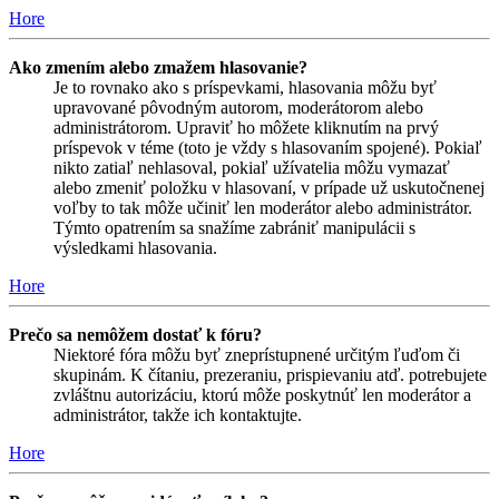
Hore
Ako zmením alebo zmažem hlasovanie?
Je to rovnako ako s príspevkami, hlasovania môžu byť
upravované pôvodným autorom, moderátorom alebo
administrátorom. Upraviť ho môžete kliknutím na prvý
príspevok v téme (toto je vždy s hlasovaním spojené). Pokiaľ
nikto zatiaľ nehlasoval, pokiaľ užívatelia môžu vymazať
alebo zmeniť položku v hlasovaní, v prípade už uskutočnenej
voľby to tak môže učiniť len moderátor alebo administrátor.
Týmto opatrením sa snažíme zabrániť manipulácii s
výsledkami hlasovania.
Hore
Prečo sa nemôžem dostať k fóru?
Niektoré fóra môžu byť zneprístupnené určitým ľuďom či
skupinám. K čítaniu, prezeraniu, prispievaniu atď. potrebujete
zvláštnu autorizáciu, ktorú môže poskytnúť len moderátor a
administrátor, takže ich kontaktujte.
Hore