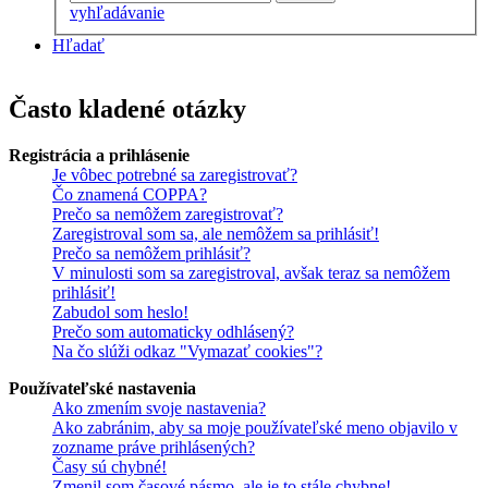
vyhľadávanie
Hľadať
Často kladené otázky
Registrácia a prihlásenie
Je vôbec potrebné sa zaregistrovať?
Čo znamená COPPA?
Prečo sa nemôžem zaregistrovať?
Zaregistroval som sa, ale nemôžem sa prihlásiť!
Prečo sa nemôžem prihlásiť?
V minulosti som sa zaregistroval, avšak teraz sa nemôžem
prihlásiť!
Zabudol som heslo!
Prečo som automaticky odhlásený?
Na čo slúži odkaz "Vymazať cookies"?
Používateľské nastavenia
Ako zmením svoje nastavenia?
Ako zabránim, aby sa moje používateľské meno objavilo v
zozname práve prihlásených?
Časy sú chybné!
Zmenil som časové pásmo, ale je to stále chybne!