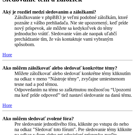
Aký je rozdiel medzi sledovaním a záložkami?
Záložkovanie v phpBB3 je veľmi podobné záložkám, ktoré
poznáte z vášho prehliadača. Nie ste upozornený, keď príde
nový príspevok, ale môžete sa kedykoľvek do témy
jednoducho vrátiť. Sledovanie vám ale naopak uľahčí
prechádzanie tím, že vás kontaktuje vami vybraným
spôsobom.
Hore
Ako môžem záložkovať alebo sledovať konkrétne témy?
Môžete záložkovať alebo sledovať konkrétne témy kliknutím
na odkaz v meno “Nástroje témy”, zvyčajne umiestnenom
tesne nad a pod témou.
Odpovedaním na tému so zaškrtnutou možnosťou “Upozorni
ma keď príde odpoveď” tiež nastaví sledovanie na danú tému.
Hore
Ako môžem sledovať zvolené fóra?
Pre sledovanie jednotlivého fóra, kliknite po vstupu do neho
na odkaz "Sledovať toto fórum". Pre sledovanie témy kliknite
na odkaz v ňom alebo pri odosielaní príspevku zvoľte