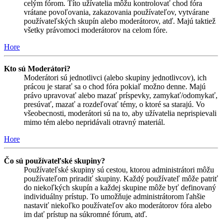
celým fórom. Títo užívatelia môžu kontrolovať chod fóra
vrátane povoľovania, zakazovania používateľov, vytvárane
používateľských skupín alebo moderátorov, atď. Majú taktiež
všetky právomoci moderátorov na celom fóre.
Hore
Kto sú Moderátori?
Moderátori sú jednotlivci (alebo skupiny jednotlivcov), ich
prácou je starať sa o chod fóra pokiaľ možno denne. Majú
právo upravovať alebo mazať príspevky, zamykať/odomykať,
presúvať, mazať a rozdeľovať témy, o ktoré sa starajú. Vo
všeobecnosti, moderátori sú na to, aby užívatelia neprispievali
mimo tém alebo nepridávali otravný materiál.
Hore
Čo sú používateľské skupiny?
Používateľské skupiny sú cestou, ktorou administrátori môžu
používateľom priradiť skupiny. Každý používateľ môže patriť
do niekoľkých skupín a každej skupine môže byť definovaný
individuálny prístup. To umožňuje administrátorom ľahšie
nastaviť niekoľko používateľov ako moderátorov fóra alebo
im dať prístup na súkromné fórum, atď.