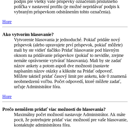
podpis pre všetky vaše príspevky označením príslušného
políčka v nastavení profilu (je možné nepridávať podpis k
vybraným príspevkom odstránením tohto označenia).
Hore
Ako vytvorím hlasovanie?
Vytvorenie hlasovania je jednoduché. Pokiaľ pridáte nový
príspevok (alebo upravujete prví príspevok, pokiaľ môžete)
mali by ste vidieť tlačítko Pridať hlasovanie pod hlavným
oknom na pridávanie príspevkov (pokiaľ to nevidíte, zrejme
nemáte oprávnenie vytvárať hlasovania). Mali by ste zadať
názov ankety a potom aspoň dve možnosti (nastavte
napísaním názov otázky a kliknite na Pridať odpoveď.
Môžete taktiež pridať časový limit pre anketu, kde 0 znamená
neobmedzenú voľbu. Počet odpovedí, ktoré môžete zadať,
určuje Administrátor fóra.
Hore
Prečo nemôžem pridať viac možností do hlasovania?
Maximálny počet možností nastavuje Administrátor. Ak máte
pocit, že potrebujete pridať viac možností pre vaše hlasovanie,
kontaktujte administrátora fóra.