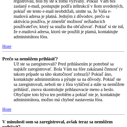
registrovali, boli by ste k tomu vyzvaný. Pokiaľ Vám bol
zaslaný e-mail, postupujte podľa inštrukcií v ňom uvedených,
pokiaľ ste tento e-mail neobdržali, uistite sa, že Vaša e-
mailová adresa je platná. Jedným z dôvodov, prečo sa
aktivácia používa, je zmenšiť možnosť nežiaducich
používateľov, ktorý sa snažia iba obťažovať. Pokiaľ si ste istí,
že e-mailová adresa, ktorú ste použili je platná, kontaktujte
administrátora fóra.
Hore
Prečo sa nemôžem prihlásiť?
Už ste sa zaregistrovali? Pred prihlásením je potrebné sa
najskôr zaregistrovať. Bola Vám na fóre zakázaná činnosť (v
takom prípade sa táto skutočnosť zobrazí)? Pokiaľ áno,
kontaktujte administrátora a pýtajte sa na dôvody. Pokiaľ ste
sa zaregistrovali, neboli ste z fóra vylúčení a stále sa nemôžete
prihlásiť, znova skontrolujte prihlasovacie meno a heslo.
Obyčajne toto býva ten problém a pokiaľ nie je, kontaktujte
administrátora, možno má chybné nastavenia fóra.
Hore
V minulosti som sa zaregistroval, avšak teraz sa nemôžem
prihlásiť!