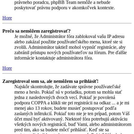
právneho poradcu, phpBB Team nemôže a nebude
poskytovať právnu podporu v akomkoľvek kontexte.
Hore
Prečo sa nemôžem zaregistrovať?
Je možné, že Administrátor fóra zablokoval vašu IP adresu
alebo zakázal použitie používateľského mena, ktoré ste si
zvolili. Administrátor taktiež mohol vypnúť registrácie, aby
zabránil prístupu nových používateľov na fórum. Pre ďalšie
informácie kontaktuje administrátora fóra.
Hore
Zaregistroval som sa, ale nemôžem sa prihlásiť!
Najskôr skontrolujte, že zadávate správne používateľské
meno a heslo. Pokiaľ sú v poriadku, potom sa mohla stať
jedna z nasledovných dvoch vecí. Pokiaľ je povolená
podpora COPPA a klikli ste pri registrácii na odkaz ... a je mi
menej ako 13 rokov, budete musieť postupovať podľa
zaslaných inštrukcií. Pokiaľ toto nie je ten prípad, potom Váš
účet musí byť aktivovaný. Niektoré fóra potrebujú aktiváciu
všetkých nových registrácií, buď Vami, alebo administrátorom
pred tim, ako sa budete môcť prihlásiť. Keď ste sa