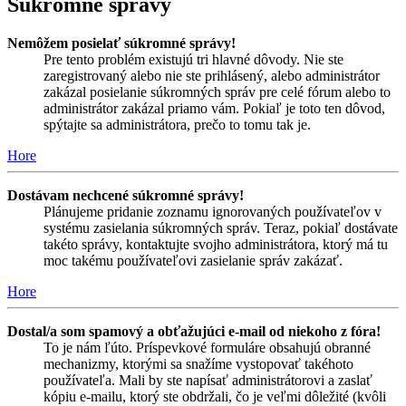
Súkromné správy
Nemôžem posielať súkromné správy!
Pre tento problém existujú tri hlavné dôvody. Nie ste
zaregistrovaný alebo nie ste prihlásený, alebo administrátor
zakázal posielanie súkromných správ pre celé fórum alebo to
administrátor zakázal priamo vám. Pokiaľ je toto ten dôvod,
spýtajte sa administrátora, prečo to tomu tak je.
Hore
Dostávam nechcené súkromné správy!
Plánujeme pridanie zoznamu ignorovaných používateľov v
systému zasielania súkromných správ. Teraz, pokiaľ dostávate
takéto správy, kontaktujte svojho administrátora, ktorý má tu
moc takému používateľovi zasielanie správ zakázať.
Hore
Dostal/a som spamový a obťažujúci e-mail od niekoho z fóra!
To je nám ľúto. Príspevkové formuláre obsahujú obranné
mechanizmy, ktorými sa snažíme vystopovať takéhoto
používateľa. Mali by ste napísať administrátorovi a zaslať
kópiu e-mailu, ktorý ste obdržali, čo je veľmi dôležité (kvôli