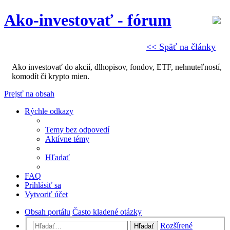
Ako-investovať - fórum
<< Späť na články
Ako investovať do akcií, dlhopisov, fondov, ETF, nehnuteľností,
komodít či krypto mien.
Prejsť na obsah
Rýchle odkazy
Temy bez odpovedí
Aktívne témy
Hľadať
FAQ
Prihlásiť sa
Vytvoriť účet
Obsah portálu
Často kladené otázky
Rozšírené
Hľadať