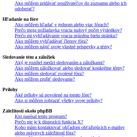
Ako môžem pridávať používateľov do zoznamu alebo ich
odoberať?
Hľadanie na fóre
Ako môžem hľadať v jednom alebo viac fórach?
Prečo moja požiadavka vracia nulový počet výsledkov?
Prečo mi vyhľadávanie vracia prázdnu bielu stránku?
Ako môžem vyhľadávať členov fóra?
Ako môžem nájsť svoje vlastné príspevky a témy?
Sledovanie tém a záložiek
Aký je rozdiel medzi sledovaním a záložkami?
Ako môžem záložkovať alebo sledovať konkrétne témy?
Ako môžem sledovať zvolené fóra?
Ako môžem zrušiť sledovanie?
Prílohy
Aké prílohy sú povolené na tomto fóre?
Ako si môžem zobraziť všetky svoje prílohy?
Záležitosti okolo phpBB
Kto napísal tento program?
Prečo nie je k dispozícii funkcia X?
Koho mám kontaktovať ohľadom obťažujúcich e-mailov
alebo právnych záležitostí fóra?