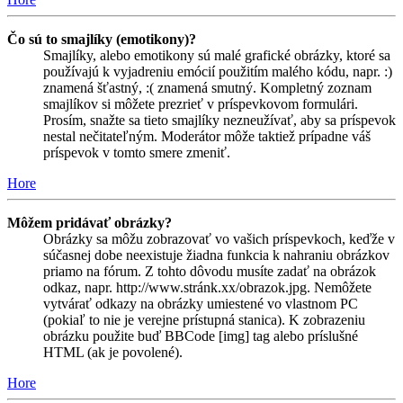
Čo sú to smajlíky (emotikony)?
Smajlíky, alebo emotikony sú malé grafické obrázky, ktoré sa
používajú k vyjadreniu emócií použitím malého kódu, napr. :)
znamená šťastný, :( znamená smutný. Kompletný zoznam
smajlíkov si môžete prezrieť v príspevkovom formulári.
Prosím, snažte sa tieto smajlíky nezneužívať, aby sa príspevok
nestal nečitateľným. Moderátor môže taktiež prípadne váš
príspevok v tomto smere zmeniť.
Hore
Môžem pridávať obrázky?
Obrázky sa môžu zobrazovať vo vašich príspevkoch, keďže v
súčasnej dobe neexistuje žiadna funkcia k nahraniu obrázkov
priamo na fórum. Z tohto dôvodu musíte zadať na obrázok
odkaz, napr. http://www.stránk.xx/obrazok.jpg. Nemôžete
vytvárať odkazy na obrázky umiestené vo vlastnom PC
(pokiaľ to nie je verejne prístupná stanica). K zobrazeniu
obrázku použite buď BBCode [img] tag alebo príslušné
HTML (ak je povolené).
Hore