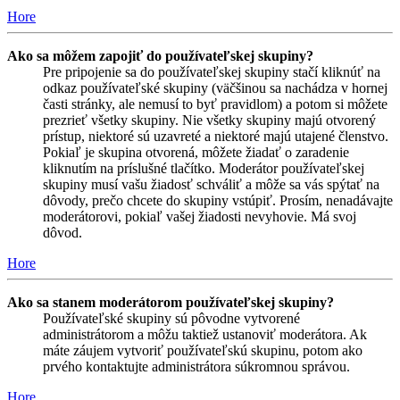
Hore
Ako sa môžem zapojiť do používateľskej skupiny?
Pre pripojenie sa do používateľskej skupiny stačí kliknúť na
odkaz používateľské skupiny (väčšinou sa nachádza v hornej
časti stránky, ale nemusí to byť pravidlom) a potom si môžete
prezrieť všetky skupiny. Nie všetky skupiny majú otvorený
prístup, niektoré sú uzavreté a niektoré majú utajené členstvo.
Pokiaľ je skupina otvorená, môžete žiadať o zaradenie
kliknutím na príslušné tlačítko. Moderátor používateľskej
skupiny musí vašu žiadosť schváliť a môže sa vás spýtať na
dôvody, prečo chcete do skupiny vstúpiť. Prosím, nenadávajte
moderátorovi, pokiaľ vašej žiadosti nevyhovie. Má svoj
dôvod.
Hore
Ako sa stanem moderátorom používateľskej skupiny?
Používateľské skupiny sú pôvodne vytvorené
administrátorom a môžu taktiež ustanoviť moderátora. Ak
máte záujem vytvoriť používateľskú skupinu, potom ako
prvého kontaktujte administrátora súkromnou správou.
Hore