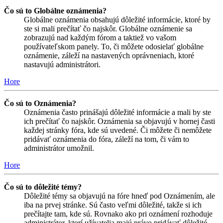
Čo sú to Globálne oznámenia?
Globálne oznámenia obsahujú dôležité informácie, ktoré by
ste si mali prečítať čo najskôr. Globálne oznámenie sa
zobrazujú nad každým fórom a taktiež vo vašom
používateľskom panely. To, či môžete odosielať globálne
oznámenie, záleží na nastavených oprávneniach, ktoré
nastavujú administrátori.
Hore
Čo sú to Oznámenia?
Oznámenia často prinášajú dôležité informácie a mali by ste
ich prečítať čo najskôr. Oznámenia sa objavujú v hornej časti
každej stránky fóra, kde sú uvedené. Či môžete či nemôžete
pridávať oznámenia do fóra, záleží na tom, či vám to
administrátor umožnil.
Hore
Čo sú to dôležité témy?
Dôležité témy sa objavujú na fóre hneď pod Oznámením, ale
iba na prvej stránke. Sú často veľmi dôležité, takže si ich
prečítajte tam, kde sú. Rovnako ako pri oznámení rozhoduje
administrátor, ktorí užívatelia majú právo pridávať dôležité