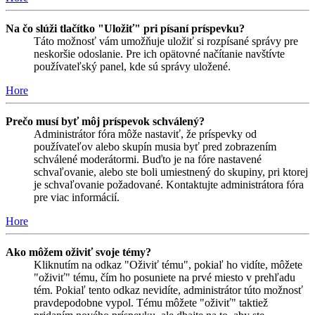
Na čo slúži tlačítko "Uložiť" pri písaní príspevku?
Táto možnosť vám umožňuje uložiť si rozpísané správy pre
neskoršie odoslanie. Pre ich opätovné načítanie navštívte
používateľský panel, kde sú správy uložené.
Hore
Prečo musí byť môj príspevok schválený?
Administrátor fóra môže nastaviť, že príspevky od
používateľov alebo skupín musia byť pred zobrazením
schválené moderátormi. Buďto je na fóre nastavené
schvaľovanie, alebo ste boli umiestnený do skupiny, pri ktorej
je schvaľovanie požadované. Kontaktujte administrátora fóra
pre viac informácií.
Hore
Ako môžem oživiť svoje témy?
Kliknutím na odkaz "Oživiť tému", pokiaľ ho vidíte, môžete
"oživiť" tému, čím ho posuniete na prvé miesto v prehľadu
tém. Pokiaľ tento odkaz nevidíte, administrátor túto možnosť
pravdepodobne vypol. Tému môžete "oživiť" taktiež