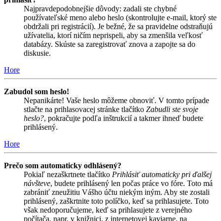
Najpravdepodobnejšie dôvody: zadali ste chybné
používateľské meno alebo heslo (skontrolujte e-mail, ktorý ste
obdržali pri registrácií). Je bežné, že sa pravidelne odstraňujú
užívatelia, ktorí ničím neprispeli, aby sa zmenšila veľkosť
databázy. Skúste sa zaregistrovať znova a zapojte sa do
diskusie.
Hore
Zabudol som heslo!
Nepanikárte! Vaše heslo môžeme obnoviť. V tomto prípade
stlačte na prihlasovacej stránke tlačítko
Zabudli ste svoje
heslo?
, pokračujte podľa inštrukcií a takmer ihneď budete
prihlásený.
Hore
Prečo som automaticky odhlásený?
Pokiaľ nezaškrtnete tlačítko
Prihlásiť automaticky pri ďalšej
návšteve
, budete prihlásený len počas práce vo fóre. Toto má
zabrániť zneužitiu Vášho účtu niekým iným. Aby ste zostali
prihlásený, zaškrtnite toto políčko, keď sa prihlasujete. Toto
však nedoporučujeme, keď sa prihlasujete z verejného
počítača, napr. v knižnici, z internetovej kaviarne, na