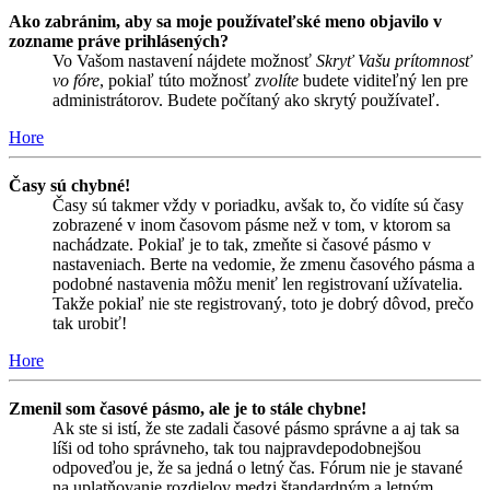
Ako zabránim, aby sa moje používateľské meno objavilo v
zozname práve prihlásených?
Vo Vašom nastavení nájdete možnosť
Skryť Vašu prítomnosť
vo fóre
, pokiaľ túto možnosť
zvolíte
budete viditeľný len pre
administrátorov. Budete počítaný ako skrytý používateľ.
Hore
Časy sú chybné!
Časy sú takmer vždy v poriadku, avšak to, čo vidíte sú časy
zobrazené v inom časovom pásme než v tom, v ktorom sa
nachádzate. Pokiaľ je to tak, zmeňte si časové pásmo v
nastaveniach. Berte na vedomie, že zmenu časového pásma a
podobné nastavenia môžu meniť len registrovaní užívatelia.
Takže pokiaľ nie ste registrovaný, toto je dobrý dôvod, prečo
tak urobiť!
Hore
Zmenil som časové pásmo, ale je to stále chybne!
Ak ste si istí, že ste zadali časové pásmo správne a aj tak sa
líši od toho správneho, tak tou najpravdepodobnejšou
odpoveďou je, že sa jedná o letný čas. Fórum nie je stavané
na uplatňovanie rozdielov medzi štandardným a letným