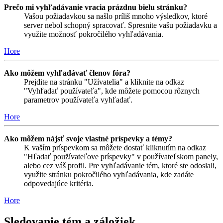
Prečo mi vyhľadávanie vracia prázdnu bielu stránku?
Vašou požiadavkou sa našlo príliš mnoho výsledkov, ktoré
server nebol schopný spracovať. Spresnite vašu požiadavku a
využite možnosť pokročilého vyhľadávania.
Hore
Ako môžem vyhľadávať členov fóra?
Prejdite na stránku "Užívatelia" a kliknite na odkaz
"Vyhľadať používateľa", kde môžete pomocou rôznych
parametrov používateľa vyhľadať.
Hore
Ako môžem nájsť svoje vlastné príspevky a témy?
K vaším príspevkom sa môžete dostať kliknutím na odkaz
"Hľadať používateľove príspevky" v používateľskom panely,
alebo cez váš profil. Pre vyhľadávanie tém, ktoré ste odoslali,
využite stránku pokročilého vyhľadávania, kde zadáte
odpovedajúce kritéria.
Hore
Sledovanie tém a záložiek