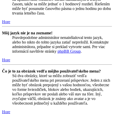
časom, takže sa môže jednať o 1 hodinový rozdiel. Riešením
môže byť posunutie časového pásma o jednu hodinu po dobu
trvania letného času.
Hore
Môj jazyk nie je na zozname!
Pravdepodobne administrátor nenainštaloval tento jazyk,
alebo ho nikto do tohto jazyka zatiaľ nepreložil. Kontaktujte
administrátora, prípadne si preklad vytvorte sami. Pre viac
informácií navštívte stránky
phpBB Group
.
Hore
Čo je to za obrázok vedľa môjho používateľského mena?
Sú dva obrázky, ktoré sa môžu zobraziť vedľa
používateľského mena pri prezeraní príspevkov. Jeden z nich
môže byť obrázok prepojený s vašou hodnosťou, všeobecne
vo forme hviezdičiek, blokov alebo bodiek, ukazujúcich,
koľko príspevkov ste poslali alebo váš stav na fóre. Iný,
zvyčajne väčší, obrázok je známy ako avatar a je vo
všeobecnosti jedinečný u každého používateľa.
Hore