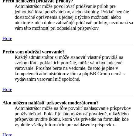
Prečo nemôžem pridávať prílohy?
Administrátor môže povoľovať pridávanie príloh pre
jednotlivé fóra, používateľov, alebo skupiny. Pokiaľ nemáte
dostatočné oprávnenia z jednej z týchto možností, alebo
niektoré z nich úplne zabraňujú pridávať prílohy, nezobrazí sa
vám táto možnosť pri odosielaní príspevkov.
Hore
Prečo som obdržal varovanie?
Každý administrátor si môže stanoviť vlastné pravidlá na
svojom fóre, pokiaľ ich porušíte, môže vám byť udelené
varovanie. Prosíme berte na vedomie, že toto je plne v
kompetencií administrátorov fóra a phpBB Group nemá s
vydávaním varovaní nič spoločné.
Hore
Ako môžem nahlásiť príspevok moderátorom?
Administrátor môže na fóre povoliť nahlasovanie príspevkov
používateľovi. Pokiaľ je táto možnosť povolené, u každého
príspevku uvidíte ikonu, ktorá vás privedie na formulár, kde
vyplníte všetky informácie pre nahlásenie príspevku.
Hore