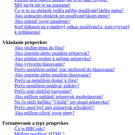
Môj jazyk nie je na zozname!
Čo je to za obrázok vedľa môjho používateľského mena?
Ako zobrazím obrázok pri používateľskom mene?
Ako zmeniť svoje zaradenie?
Keď kliknem na e-mailový odkaz používateľa, som vyzvaný
k prihláseniu!
Vkladanie príspevkov
Ako vložím tému do fóra?
Ako zmením alebo zmažem príspevok?
Ako pridám podpis k môjmu príspevku?
Ako vytvorím hlasovanie?
Prečo nemôžem pridať viac možností do hlasovania?
Ako zmením alebo zmažem hlasovanie?
Prečo sa nemôžem dostať k fóru?
Prečo nemôžem pridávať prílohy?
Prečo som obdržal varovanie?
Ako môžem nahlásiť príspevok moderátorom?
Na čo slúži tlačítko "Uložiť" pri písaní príspevku?
Prečo musí byť môj príspevok schválený?
Ako môžem oživiť svoje témy?
Formátovanie a typy príspevkov
Čo je BBCode?
Môžem používať HTML?