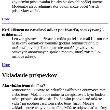
zbytočným prispievaním len aby ste dosiahli vyššej úrovne.
Moderátor alebo administrátor potom môže počet Vašich
príspevkov znížiť.
Hore
Keď kliknem na e-mailový odkaz používateľa, som vyzvaný k
prihláseniu!
Len zaregistrovaní užívatelia môžu posielať e-mail ľuďom cez
nastavený e-mailový formulár (pokiaľ administrátor túto
možnosť povolil). Toto opatrenie umožňuje zbaviť sa
otravných anonymných správ a robotov, ktorý zbierajú e-
mailové adresy.
Hore
Vkladanie príspevkov
Ako vložím tému do fóra?
Jednoducho. Kliknite na príslušné tlačítko na obrazovke fóra
alebo témy. Možno bude nutné sa zaregistrovať, kým budete
môcť prispieť do diskusie. To, čo vám je povolené môžete
vidieť na spodnej časti fóra alebo témy (napr. Môžete
zakladať nové témy v tomto fóre, Môžete odpovedať na témy