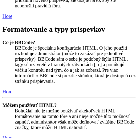
pridaním nového príspevku, ale dbajte na to, aby ste
neporušili pravidlá fóra.
Hore
Formátovanie a typy príspevkov
Čo je BBCode?
BBCode je špeciálna konfigurácia HTML. O jeho použití
rozhoduje administrátor (môže to zakázať pre jednotlivé
príspevky). BBCode sám o sebe je podobný štýlu HTML,
tagy sú uzavreté v hranatých zátvorkách [ a ] a ponúkajú
väčšiu kontrolu nad tým, čo a jak sa zobrazí. Pre viac
informácií o BBCode si prezrite stránku, ktorá je dostupná cez
stránku prispievania.
Hore
Môžem používať HTML?
Bohužiaľ nie je možné používať akékoľvek HTML
formátovanie na tomto fóre a ani nieje možné túto možnosť
zapnúť, administrátor však môže definovať zvláštne BBCode
značky, ktoré môžu HTML nahradiť.
Hore