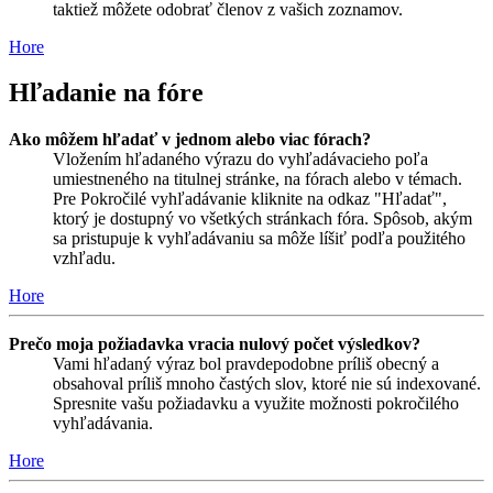
taktiež môžete odobrať členov z vašich zoznamov.
Hore
Hľadanie na fóre
Ako môžem hľadať v jednom alebo viac fórach?
Vložením hľadaného výrazu do vyhľadávacieho poľa
umiestneného na titulnej stránke, na fórach alebo v témach.
Pre Pokročilé vyhľadávanie kliknite na odkaz "Hľadať",
ktorý je dostupný vo všetkých stránkach fóra. Spôsob, akým
sa pristupuje k vyhľadávaniu sa môže líšiť podľa použitého
vzhľadu.
Hore
Prečo moja požiadavka vracia nulový počet výsledkov?
Vami hľadaný výraz bol pravdepodobne príliš obecný a
obsahoval príliš mnoho častých slov, ktoré nie sú indexované.
Spresnite vašu požiadavku a využite možnosti pokročilého
vyhľadávania.
Hore