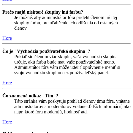
Prečo majú niektoré skupiny inú farbu?
Je možné, aby administrátor fóra pridelil členom určitej
skupiny farbu, pre uľahčenie ich odlíšenia od ostatných
členov.
Hore
Čo je "Východzia používateľská skupina"?
Pokiaľ ste členom viac skupín, vaša východzia skupina
určuje, akú farbu bude mať vaše používateľské meno.
Administrátor fóra vám môže udeliť oprávnenie meniť si
svoju východziu skupinu cez používateľský panel.
Hore
Čo znamená odkaz "Tím"?
Táto stránka vám poskytuje prehľad členov tímu fóra, vrátane
administrátorov a moderátorov vrátane ďalších informácií, ako
napr. ktoré fóra moderujú, hodnosť atď.
Hore