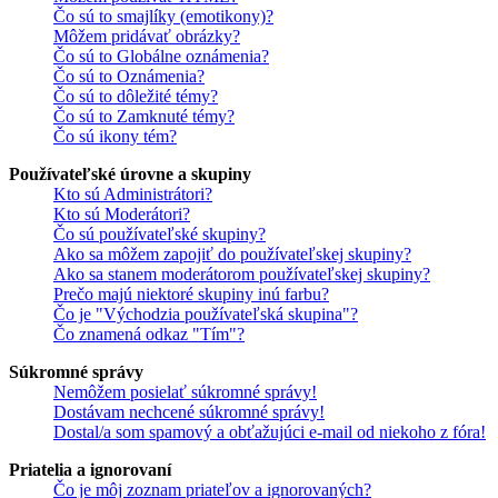
Čo sú to smajlíky (emotikony)?
Môžem pridávať obrázky?
Čo sú to Globálne oznámenia?
Čo sú to Oznámenia?
Čo sú to dôležité témy?
Čo sú to Zamknuté témy?
Čo sú ikony tém?
Používateľské úrovne a skupiny
Kto sú Administrátori?
Kto sú Moderátori?
Čo sú používateľské skupiny?
Ako sa môžem zapojiť do používateľskej skupiny?
Ako sa stanem moderátorom používateľskej skupiny?
Prečo majú niektoré skupiny inú farbu?
Čo je "Východzia používateľská skupina"?
Čo znamená odkaz "Tím"?
Súkromné správy
Nemôžem posielať súkromné správy!
Dostávam nechcené súkromné správy!
Dostal/a som spamový a obťažujúci e-mail od niekoho z fóra!
Priatelia a ignorovaní
Čo je môj zoznam priateľov a ignorovaných?