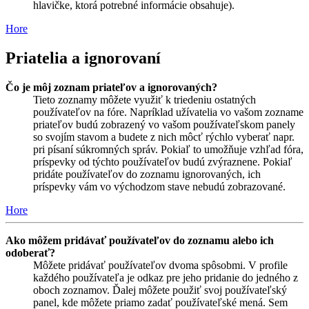
hlavičke, ktorá potrebné informácie obsahuje).
Hore
Priatelia a ignorovaní
Čo je môj zoznam priateľov a ignorovaných?
Tieto zoznamy môžete využiť k triedeniu ostatných
používateľov na fóre. Napríklad užívatelia vo vašom zozname
priateľov budú zobrazený vo vašom používateľskom panely
so svojím stavom a budete z nich môcť rýchlo vyberať napr.
pri písaní súkromných správ. Pokiaľ to umožňuje vzhľad fóra,
príspevky od týchto používateľov budú zvýraznene. Pokiaľ
pridáte používateľov do zoznamu ignorovaných, ich
príspevky vám vo východzom stave nebudú zobrazované.
Hore
Ako môžem pridávať používateľov do zoznamu alebo ich
odoberať?
Môžete pridávať používateľov dvoma spôsobmi. V profile
každého používateľa je odkaz pre jeho pridanie do jedného z
oboch zoznamov. Ďalej môžete použiť svoj používateľský
panel, kde môžete priamo zadať používateľské mená. Sem