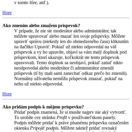
v tomto fóre, atď.).
Hore
Ako zmením alebo zmažem príspevok?
V prípade, že nie ste moderátor alebo administrátor, tak
môžete upravovať alebo mazať len svoje príspevky. Môžete
upraviť správu (niekedy len do obmedzeného času) kliknutím
na tlačítko Upraviť. Pokiaľ už niekto odpovedal na váš
príspevok a vy ho upravíte, objaví sa vám malý doplnok pod
príspevkom, ktorí ukazuje, koľkokrát ste tento príspevok
upravovali. Tento doplnok sa neobjaví, pokiaľ zatiaľ nikto
neodpovedal alebo moderátor či administrátor zmenili
príspevok (tí by mali sami zanechať odkaz prečo ho zmenili).
Normálny užívatelia nemôžu príspevok zmazať, pokiaľ na
neho už niekto odpovedal.
Hore
Ako pridám podpis k môjmu príspevku?
Pridať podpis znamená, že si musíte najprv nie aký vytvoriť.
To urobíte cez stránku
Profil
v používateľskom panely.
Podpis môžete pridať k práve písanému príspevku označením
okienka
Pripojiť podpis
. Môžete taktiež pridať rovnaký