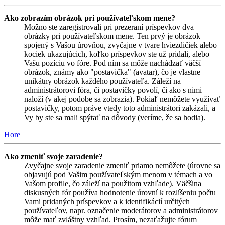
Ako zobrazím obrázok pri používateľskom mene?
Možno ste zaregistrovali pri prezeraní príspevkov dva
obrázky pri používateľskom mene. Ten prvý je obrázok
spojený s Vašou úrovňou, zvyčajne v tvare hviezdičiek alebo
kociek ukazujúcich, koľko príspevkov ste už pridali, alebo
Vašu pozíciu vo fóre. Pod ním sa môže nachádzať väčší
obrázok, známy ako "postavička" (avatar), čo je vlastne
unikátny obrázok každého používateľa. Záleží na
administrátorovi fóra, či postavičky povolí, či ako s nimi
naloží (v akej podobe sa zobrazia). Pokiaľ nemôžete využívať
postavičky, potom práve vtedy toto administrátori zakázali, a
Vy by ste sa mali spýtať na dôvody (veríme, že sa hodia).
Hore
Ako zmeniť svoje zaradenie?
Zvyčajne svoje zaradenie zmeniť priamo nemôžete (úrovne sa
objavujú pod Vašim používateľským menom v témach a vo
Vašom profile, čo záleží na použitom vzhľade). Väčšina
diskusných fór používa hodnotenie úrovní k rozlíšeniu počtu
Vami pridaných príspevkov a k identifikácií určitých
používateľov, napr. označenie moderátorov a administrátorov
môže mať zvláštny vzhľad. Prosím, nezaťažujte fórum