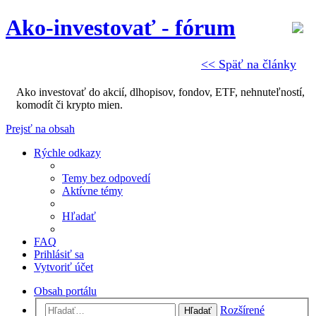
Ako-investovať - fórum
<< Späť na články
Ako investovať do akcií, dlhopisov, fondov, ETF, nehnuteľností,
komodít či krypto mien.
Prejsť na obsah
Rýchle odkazy
Temy bez odpovedí
Aktívne témy
Hľadať
FAQ
Prihlásiť sa
Vytvoriť účet
Obsah portálu
Rozšírené
Hľadať