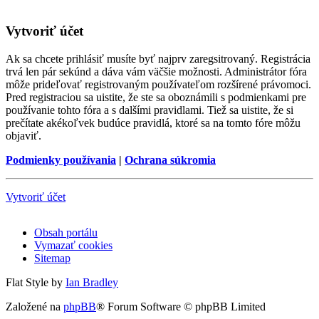
Vytvoriť účet
Ak sa chcete prihlásiť musíte byť najprv zaregsitrovaný. Registrácia
trvá len pár sekúnd a dáva vám väčšie možnosti. Administrátor fóra
môže prideľovať registrovaným používateľom rozšírené právomoci.
Pred registraciou sa uistite, že ste sa oboznámili s podmienkami pre
používanie tohto fóra a s dalšími pravidlami. Tiež sa uistite, že si
prečítate akékoľvek budúce pravidlá, ktoré sa na tomto fóre môžu
objaviť.
Podmienky používania
|
Ochrana súkromia
Vytvoriť účet
Obsah portálu
Vymazať cookies
Sitemap
Flat Style by
Ian Bradley
Založené na
phpBB
® Forum Software © phpBB Limited