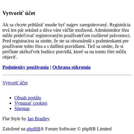
Vytvoriť účet
Ak sa chcete prihlásiť musíte byť najprv zaregsitrovaný. Registrácia
trvá len pár sekúnd a dáva vám väčšie možnosti. Administrátor fóra
môže prideľovať registrovaným používateľom rozšírené právomoci.
Pred registraciou sa uistite, že ste sa oboznámili s podmienkami pre
používanie tohto fóra a s dalšími pravidlami. Tiež sa uistite, že si
prečítate akékoľvek budúce pravidlá, ktoré sa na tomto fóre môžu
objaviť.
Podmienky používania
|
Ochrana súkromia
Vytvoriť účet
Obsah portálu
Vymazať cookies
Sitemap
Flat Style by
Ian Bradley
Založené na
phpBB
® Forum Software © phpBB Limited