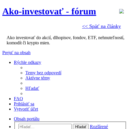
Ako-investovať - fórum
<< Späť na články
Ako investovať do akcií, dlhopisov, fondov, ETF, nehnuteľností,
komodít či krypto mien.
Prejsť na obsah
Rýchle odkazy
Temy bez odpovedí
Aktívne témy
Hľadať
FAQ
Prihlásiť sa
Vytvoriť účet
Obsah portálu
Rozšírené
Hľadať