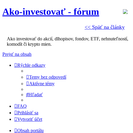
Ako-investovať - fórum
<< Späť na články
Ako investovať do akcií, dlhopisov, fondov, ETF, nehnuteľností,
komodít či krypto mien.
Prejsť na obsah
Rýchle odkazy
Temy bez odpovedí
Aktívne témy
Hľadať
FAQ
Prihlásiť sa
Vytvoriť účet
Obsah portálu