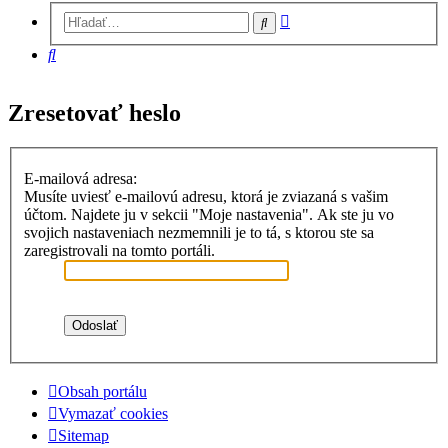
Rozšírené
Hľadať
vyhľadávanie
Hľadať
Zresetovať heslo
E-mailová adresa:
Musíte uviesť e-mailovú adresu, ktorá je zviazaná s vašim
účtom. Najdete ju v sekcii "Moje nastavenia". Ak ste ju vo
svojich nastaveniach nezmemnili je to tá, s ktorou ste sa
zaregistrovali na tomto portáli.
Obsah portálu
Vymazať cookies
Sitemap