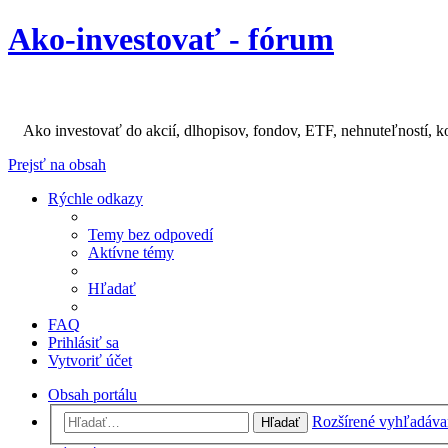
Ako-investovať - fórum
Ako investovať do akcií, dlhopisov, fondov, ETF, nehnuteľností, k
Prejsť na obsah
Rýchle odkazy
Temy bez odpovedí
Aktívne témy
Hľadať
FAQ
Prihlásiť sa
Vytvoriť účet
Obsah portálu
Rozšírené vyhľadáva
Hľadať