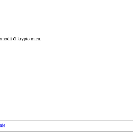
omodít či krypto mien.
nie