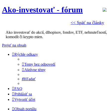
Ako-investovať - fórum
<< Späť na články
Ako investovať do akcií, dlhopisov, fondov, ETF, nehnuteľností,
komodít či krypto mien.
Prejsť na obsah
Rýchle odkazy
Temy bez odpovedí
Aktívne témy
Hľadať
FAQ
Prihlásiť sa
Vytvoriť účet
Obsah portálu