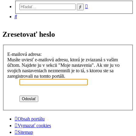
Rozšírené
Hľadať
vyhľadávanie
Hľadať
Zresetovať heslo
E-mailová adresa:
Musíte uviesť e-mailovú adresu, ktorá je zviazaná s vašim
účtom. Najdete ju v sekcii "Moje nastavenia". Ak ste ju vo
svojich nastaveniach nezmemnili je to tá, s ktorou ste sa
zaregistrovali na tomto portáli.
Obsah portálu
Vymazať cookies
Sitemap