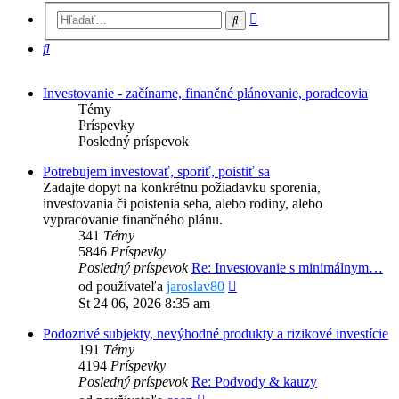
Rozšírené
Hľadať
vyhľadávanie
Hľadať
Investovanie - začíname, finančné plánovanie, poradcovia
Témy
Príspevky
Posledný príspevok
Potrebujem investovať, sporiť, poistiť sa
Zadajte dopyt na konkrétnu požiadavku sporenia,
investovania či poistenia seba, alebo rodiny, alebo
vypracovanie finančného plánu.
341
Témy
5846
Príspevky
Posledný príspevok
Re: Investovanie s minimálnym…
Zobraziť
od používateľa
jaroslav80
posledný
St 24 06, 2026 8:35 am
príspevok
Podozrivé subjekty, nevýhodné produkty a rizikové investície
191
Témy
4194
Príspevky
Posledný príspevok
Re: Podvody & kauzy
Zobraziť