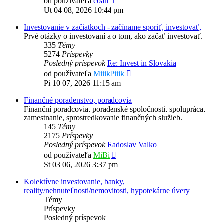
od používateľa
coan
posledný
Ut 04 08, 2026 10:44 pm
príspevok
Investovanie v začiatkoch - začíname sporiť, investovať,
Prvé otázky o investovaní a o tom, ako začať investovať.
335
Témy
5274
Príspevky
Posledný príspevok
Re: Invest in Slovakia
Zobraziť
od používateľa
MiiikPiiik
posledný
Pi 10 07, 2026 11:15 am
príspevok
Finančné poradenstvo, poradcovia
Finanční poradcovia, poradenské spoločnosti, spolupráca,
zamestnanie, sprostredkovanie finančných služieb.
145
Témy
2175
Príspevky
Posledný príspevok
Radoslav Valko
Zobraziť
od používateľa
MiBi
posledný
St 03 06, 2026 3:37 pm
príspevok
Kolektívne investovanie, banky,
reality/nehnuteľnosti/nemovitosti, hypotekárne úvery
Témy
Príspevky
Posledný príspevok