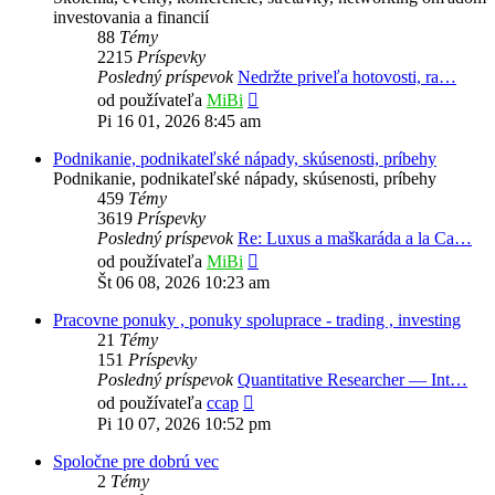
investovania a financií
88
Témy
2215
Príspevky
Posledný príspevok
Nedržte priveľa hotovosti, ra…
Zobraziť
od používateľa
MiBi
posledný
Pi 16 01, 2026 8:45 am
príspevok
Podnikanie, podnikateľské nápady, skúsenosti, príbehy
Podnikanie, podnikateľské nápady, skúsenosti, príbehy
459
Témy
3619
Príspevky
Posledný príspevok
Re: Luxus a maškaráda a la Ca…
Zobraziť
od používateľa
MiBi
posledný
Št 06 08, 2026 10:23 am
príspevok
Pracovne ponuky , ponuky spoluprace - trading , investing
21
Témy
151
Príspevky
Posledný príspevok
Quantitative Researcher — Int…
Zobraziť
od používateľa
ccap
posledný
Pi 10 07, 2026 10:52 pm
príspevok
Spoločne pre dobrú vec
2
Témy