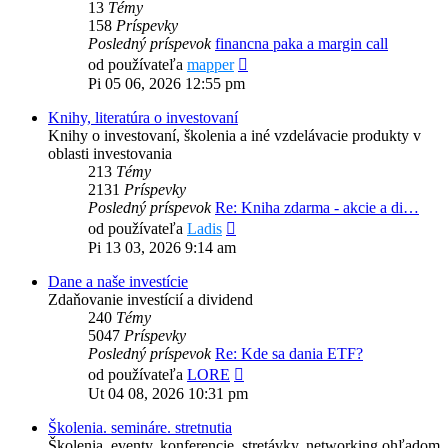
13
Témy
158
Príspevky
Posledný príspevok
financna paka a margin call
Zobraziť
od používateľa
mapper
posledný
Pi 05 06, 2026 12:55 pm
príspevok
Knihy, literatúra o investovaní
Knihy o investovaní, školenia a iné vzdelávacie produkty v
oblasti investovania
213
Témy
2131
Príspevky
Posledný príspevok
Re: Kniha zdarma - akcie a di…
Zobraziť
od používateľa
Ladis
posledný
Pi 13 03, 2026 9:14 am
príspevok
Dane a naše investície
Zdaňovanie investícií a dividend
240
Témy
5047
Príspevky
Posledný príspevok
Re: Kde sa dania ETF?
Zobraziť
od používateľa
LORE
posledný
Ut 04 08, 2026 10:31 pm
príspevok
Školenia. semináre. stretnutia
Školenia, eventy, konferencie, stretávky, networking ohľadom