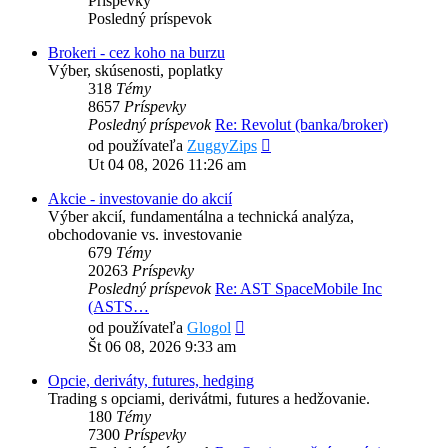
Príspevky
Posledný príspevok
Brokeri - cez koho na burzu
Výber, skúsenosti, poplatky
318
Témy
8657
Príspevky
Posledný príspevok
Re: Revolut (banka/broker)
Zobraziť
od používateľa
ZuggyZips
posledný
Ut 04 08, 2026 11:26 am
príspevok
Akcie - investovanie do akcií
Výber akcií, fundamentálna a technická analýza,
obchodovanie vs. investovanie
679
Témy
20263
Príspevky
Posledný príspevok
Re: AST SpaceMobile Inc
(ASTS…
Zobraziť
od používateľa
Glogol
posledný
Št 06 08, 2026 9:33 am
príspevok
Opcie, deriváty, futures, hedging
Trading s opciami, derivátmi, futures a hedžovanie.
180
Témy
7300
Príspevky