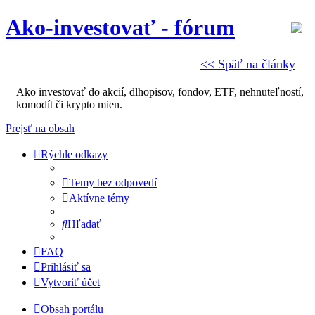
Ako-investovať - fórum
<< Späť na články
Ako investovať do akcií, dlhopisov, fondov, ETF, nehnuteľností,
komodít či krypto mien.
Prejsť na obsah
Rýchle odkazy
Temy bez odpovedí
Aktívne témy
Hľadať
FAQ
Prihlásiť sa
Vytvoriť účet
Obsah portálu