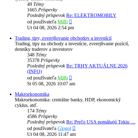
49
Témy
1665
Príspevky
Posledný príspevok
Re: ELEKTROMOBILY
Zobraziť
od používateľa
MiBi
posledný
Ut 04 08, 2026 2:54 pm
príspevok
Trading, tipy, zverejňovanie obchodov a investícií
Trading, tipy na obchody a investície, zverejňvanie pozícií,
denníky traderov a investorov
348
Témy
35378
Príspevky
Posledný príspevok
Re: TRHY AKTUÁLNE 2026
(INFO)
Zobraziť
od používateľa
MiBi
posledný
St 05 08, 2026 10:07 am
príspevok
Makroekonomika
Makroekonomika: centrálne banky, HDP, ekonomický
cyklus, atď.
174
Témy
4586
Príspevky
Posledný príspevok
Re: Prečo USA pomáhajú Tokiu …
Zobraziť
od používateľa
Glogol
posledný
Ut 04 08, 2026 11:47 am