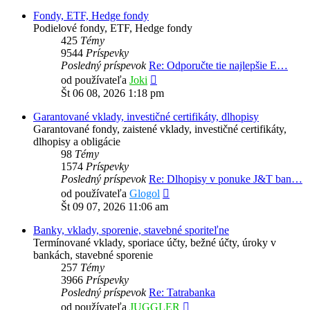
Fondy, ETF, Hedge fondy
Podielové fondy, ETF, Hedge fondy
425
Témy
9544
Príspevky
Posledný príspevok
Re: Odporučte tie najlepšie E…
Zobraziť
od používateľa
Joki
posledný
Št 06 08, 2026 1:18 pm
príspevok
Garantované vklady, investičné certifikáty, dlhopisy
Garantované fondy, zaistené vklady, investičné certifikáty,
dlhopisy a obligácie
98
Témy
1574
Príspevky
Posledný príspevok
Re: Dlhopisy v ponuke J&T ban…
Zobraziť
od používateľa
Glogol
posledný
Št 09 07, 2026 11:06 am
príspevok
Banky, vklady, sporenie, stavebné sporiteľne
Termínované vklady, sporiace účty, bežné účty, úroky v
bankách, stavebné sporenie
257
Témy
3966
Príspevky
Posledný príspevok
Re: Tatrabanka
Zobraziť
od používateľa
JUGGLER