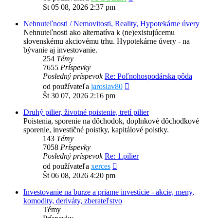
posledný
St 05 08, 2026 2:37 pm
príspevok
Nehnuteľnosti / Nemovitosti, Reality, Hypotekárne úvery
Nehnuteľnosti ako alternatíva k (ne)existujúcemu
slovenskému akciovému trhu. Hypotekárne úvery - na
bývanie aj investovanie.
254
Témy
7655
Príspevky
Posledný príspevok
Re: Poľnohospodárska pôda
Zobraziť
od používateľa
jaroslav80
posledný
Št 30 07, 2026 2:16 pm
príspevok
Druhý pilier, životné poistenie, tretí pilier
Poistenia, sporenie na dôchodok, doplnkové dôchodkové
sporenie, investičné poistky, kapitálové poistky.
143
Témy
7058
Príspevky
Posledný príspevok
Re: 1.pilier
Zobraziť
od používateľa
xerces
posledný
Št 06 08, 2026 4:20 pm
príspevok
Investovanie na burze a priame investície - akcie, meny,
komodity, deriváty, zberateľstvo
Témy