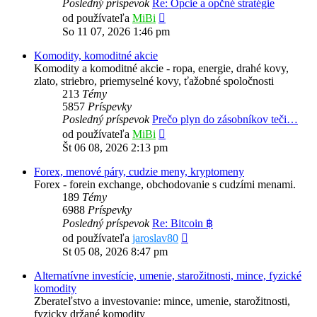
Posledný príspevok
Re: Opcie a opčné stratégie
Zobraziť
od používateľa
MiBi
posledný
So 11 07, 2026 1:46 pm
príspevok
Komodity, komoditné akcie
Komodity a komoditné akcie - ropa, energie, drahé kovy,
zlato, striebro, priemyselné kovy, ťažobné spoločnosti
213
Témy
5857
Príspevky
Posledný príspevok
Prečo plyn do zásobníkov teči…
Zobraziť
od používateľa
MiBi
posledný
Št 06 08, 2026 2:13 pm
príspevok
Forex, menové páry, cudzie meny, kryptomeny
Forex - forein exchange, obchodovanie s cudzími menami.
189
Témy
6988
Príspevky
Posledný príspevok
Re: Bitcoin ฿
Zobraziť
od používateľa
jaroslav80
posledný
St 05 08, 2026 8:47 pm
príspevok
Alternatívne investície, umenie, starožitnosti, mince, fyzické
komodity
Zberateľstvo a investovanie: mince, umenie, starožitnosti,
fyzicky držané komodity