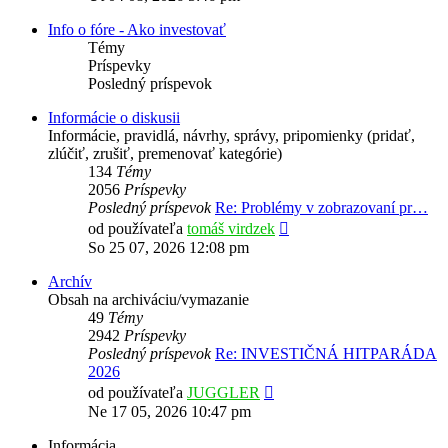
príspevok
Info o fóre - Ako investovať
Témy
Príspevky
Posledný príspevok
Informácie o diskusii
Informácie, pravidlá, návrhy, správy, pripomienky (pridať,
zlúčiť, zrušiť, premenovať kategórie)
134
Témy
2056
Príspevky
Posledný príspevok
Re: Problémy v zobrazovaní pr…
Zobraziť
od používateľa
tomáš virdzek
posledný
So 25 07, 2026 12:08 pm
príspevok
Archív
Obsah na archiváciu/vymazanie
49
Témy
2942
Príspevky
Posledný príspevok
Re: INVESTIČNÁ HITPARÁDA
2026
Zobraziť
od používateľa
JUGGLER
posledný
Ne 17 05, 2026 10:47 pm
príspevok
Informácia