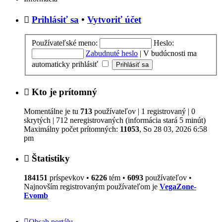
Prihlásiť sa
•
Vytvoriť účet
Používateľské meno:
Heslo:
Zabudnuté heslo
|
V budúcnosti ma
automaticky prihlásiť
Kto je prítomný
Momentálne je tu
713
používateľov | 1 registrovaný | 0
skrytých | 712 neregistrovaných (informácia stará 5 minút)
Maximálny počet prítomných:
11053
, So 28 03, 2026 6:58
pm
Štatistiky
184151
príspevkov •
6226
tém •
6093
používateľov •
Najnovším registrovaným používateľom je
VegaZone-
Evomb
Obsah portálu