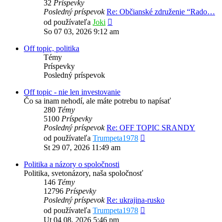
32
Príspevky
Posledný príspevok
Re: Občianské združenie “Rado…
Zobraziť
od používateľa
Joki
posledný
So 07 03, 2026 9:12 am
príspevok
Off topic, politika
Témy
Príspevky
Posledný príspevok
Off topic - nie len investovanie
Čo sa inam nehodí, ale máte potrebu to napísať
280
Témy
5100
Príspevky
Posledný príspevok
Re: OFF TOPIC SRANDY
Zobraziť
od používateľa
Trumpeta1978
posledný
St 29 07, 2026 11:49 am
príspevok
Politika a názory o spoločnosti
Politika, svetonázory, naša spoločnosť
146
Témy
12796
Príspevky
Posledný príspevok
Re: ukrajina-rusko
Zobraziť
od používateľa
Trumpeta1978
posledný
Ut 04 08, 2026 5:46 pm