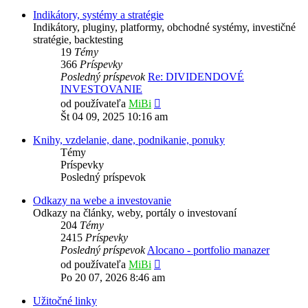
príspevok
Indikátory, systémy a stratégie
Indikátory, pluginy, platformy, obchodné systémy, investičné
stratégie, backtesting
19
Témy
366
Príspevky
Posledný príspevok
Re: DIVIDENDOVÉ
INVESTOVANIE
Zobraziť
od používateľa
MiBi
posledný
Št 04 09, 2025 10:16 am
príspevok
Knihy, vzdelanie, dane, podnikanie, ponuky
Témy
Príspevky
Posledný príspevok
Odkazy na webe a investovanie
Odkazy na články, weby, portály o investovaní
204
Témy
2415
Príspevky
Posledný príspevok
Alocano - portfolio manazer
Zobraziť
od používateľa
MiBi
posledný
Po 20 07, 2026 8:46 am
príspevok
Užitočné linky