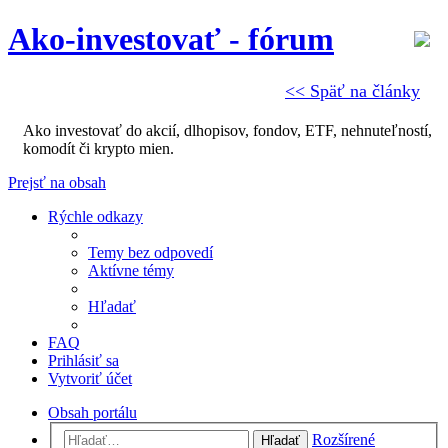
Ako-investovať - fórum
<< Späť na články
Ako investovať do akcií, dlhopisov, fondov, ETF, nehnuteľností,
komodít či krypto mien.
Prejsť na obsah
Rýchle odkazy
Temy bez odpovedí
Aktívne témy
Hľadať
FAQ
Prihlásiť sa
Vytvoriť účet
Obsah portálu
Rozšírené
Hľadať