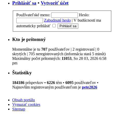
Prihlásiť sa
•
Vytvoriť účet
Používateľské meno:
Heslo:
Zabudnuté heslo
|
V budúcnosti ma
automaticky prihlásiť
Kto je prítomný
Momentálne je tu
707
používateľov | 2 registrovaní | 0
skrytých | 705 neregistrovaných (informácia stará 5 minút)
Maximálny počet prítomných:
11053
, So 28 03, 2026 6:58
pm
Štatistiky
184186
príspevkov •
6226
tém •
6095
používateľov •
Najnovším registrovaným používateľom je
pete2026
Obsah portálu
Vymazať cookies
Sitemap