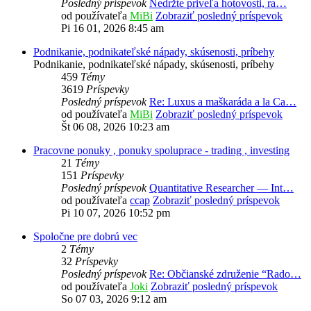
Posledný príspevok
Nedržte priveľa hotovosti, ra…
od používateľa
MiBi
Zobraziť posledný príspevok
Pi 16 01, 2026 8:45 am
Podnikanie, podnikateľské nápady, skúsenosti, príbehy
Podnikanie, podnikateľské nápady, skúsenosti, príbehy
459
Témy
3619
Príspevky
Posledný príspevok
Re: Luxus a maškaráda a la Ca…
od používateľa
MiBi
Zobraziť posledný príspevok
Št 06 08, 2026 10:23 am
Pracovne ponuky , ponuky spoluprace - trading , investing
21
Témy
151
Príspevky
Posledný príspevok
Quantitative Researcher — Int…
od používateľa
ccap
Zobraziť posledný príspevok
Pi 10 07, 2026 10:52 pm
Spoločne pre dobrú vec
2
Témy
32
Príspevky
Posledný príspevok
Re: Občianské združenie “Rado…
od používateľa
Joki
Zobraziť posledný príspevok
So 07 03, 2026 9:12 am