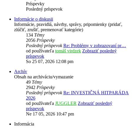
Príspevky
Posledný príspevok
Informácie o diskusii
Informácie, pravidlá, návrhy, správy, pripomienky (pridať,
zlúčiť, zrušiť, premenovať kategórie)
134
Témy
2056
Príspevky
Posledný príspevok
Re: Problémy v zobrazovaní pr…
od používateľa
tomáš virdzek
Zobraziť posledný
príspevok
So 25 07, 2026 12:08 pm
Archív
Obsah na archiváciu/vymazanie
49
Témy
2942
Príspevky
Posledný príspevok
Re: INVESTIČNÁ HITPARÁDA
2026
od používateľa
JUGGLER
Zobraziť posledný
príspevok
Ne 17 05, 2026 10:47 pm
Informácia