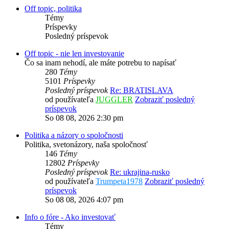
Off topic, politika
Témy
Príspevky
Posledný príspevok
Off topic - nie len investovanie
Čo sa inam nehodí, ale máte potrebu to napísať
280
Témy
5101
Príspevky
Posledný príspevok
Re: BRATISLAVA
od používateľa
JUGGLER
Zobraziť posledný
príspevok
So 08 08, 2026 2:30 pm
Politika a názory o spoločnosti
Politika, svetonázory, naša spoločnosť
146
Témy
12802
Príspevky
Posledný príspevok
Re: ukrajina-rusko
od používateľa
Trumpeta1978
Zobraziť posledný
príspevok
So 08 08, 2026 4:07 pm
Info o fóre - Ako investovať
Témy