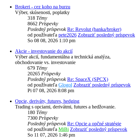
Brokeri - cez koho na burzu
Výber, skúsenosti, poplatky
318
Témy
8662
Príspevky
Posledný príspevok
Re: Revolut (banka/broker)
od používateľa
pete2026
Zobraziť posledný príspevok
So 08 08, 2026 1:10 pm
Akcie - investovanie do akcií
Výber akcií, fundamentálna a technická analýza,
obchodovanie vs. investovanie
679
Témy
20265
Príspevky
Posledný príspevok
Re: SpaceX (SPCX)
od používateľa
Glogol
Zobraziť posledný príspevok
Pi 07 08, 2026 8:08 pm
Opcie, deriváty, futures, hedging
Trading s opciami, derivátmi, futures a hedžovanie.
180
Témy
7300
Príspevky
Posledný príspevok
Re: Opcie a opčné stratégie
od používateľa
MiBi
Zobraziť posledný príspevok
So 11 07, 2026 1:46 pm