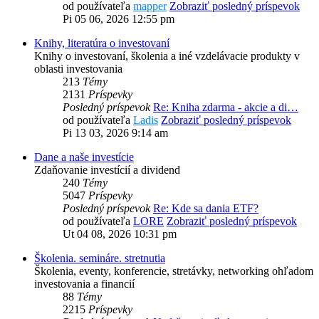
od používateľa
mapper
Zobraziť posledný príspevok
Pi 05 06, 2026 12:55 pm
Knihy, literatúra o investovaní
Knihy o investovaní, školenia a iné vzdelávacie produkty v
oblasti investovania
213
Témy
2131
Príspevky
Posledný príspevok
Re: Kniha zdarma - akcie a di…
od používateľa
Ladis
Zobraziť posledný príspevok
Pi 13 03, 2026 9:14 am
Dane a naše investície
Zdaňovanie investícií a dividend
240
Témy
5047
Príspevky
Posledný príspevok
Re: Kde sa dania ETF?
od používateľa
LORE
Zobraziť posledný príspevok
Ut 04 08, 2026 10:31 pm
Školenia. semináre. stretnutia
Školenia, eventy, konferencie, stretávky, networking ohľadom
investovania a financií
88
Témy
2215
Príspevky