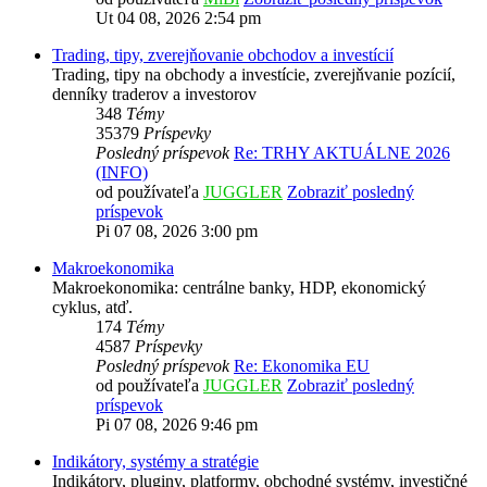
Ut 04 08, 2026 2:54 pm
Trading, tipy, zverejňovanie obchodov a investícií
Trading, tipy na obchody a investície, zverejňvanie pozícií,
denníky traderov a investorov
348
Témy
35379
Príspevky
Posledný príspevok
Re: TRHY AKTUÁLNE 2026
(INFO)
od používateľa
JUGGLER
Zobraziť posledný
príspevok
Pi 07 08, 2026 3:00 pm
Makroekonomika
Makroekonomika: centrálne banky, HDP, ekonomický
cyklus, atď.
174
Témy
4587
Príspevky
Posledný príspevok
Re: Ekonomika EU
od používateľa
JUGGLER
Zobraziť posledný
príspevok
Pi 07 08, 2026 9:46 pm
Indikátory, systémy a stratégie
Indikátory, pluginy, platformy, obchodné systémy, investičné