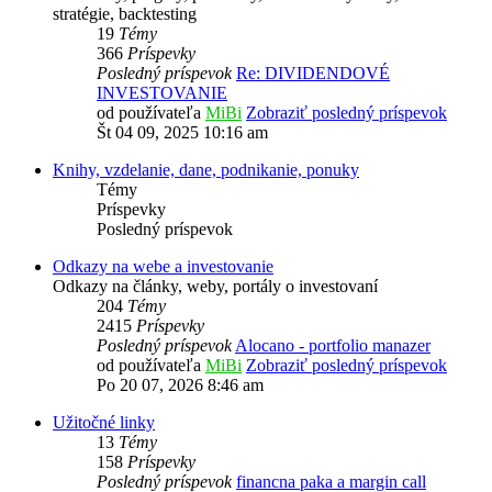
stratégie, backtesting
19
Témy
366
Príspevky
Posledný príspevok
Re: DIVIDENDOVÉ
INVESTOVANIE
od používateľa
MiBi
Zobraziť posledný príspevok
Št 04 09, 2025 10:16 am
Knihy, vzdelanie, dane, podnikanie, ponuky
Témy
Príspevky
Posledný príspevok
Odkazy na webe a investovanie
Odkazy na články, weby, portály o investovaní
204
Témy
2415
Príspevky
Posledný príspevok
Alocano - portfolio manazer
od používateľa
MiBi
Zobraziť posledný príspevok
Po 20 07, 2026 8:46 am
Užitočné linky
13
Témy
158
Príspevky
Posledný príspevok
financna paka a margin call