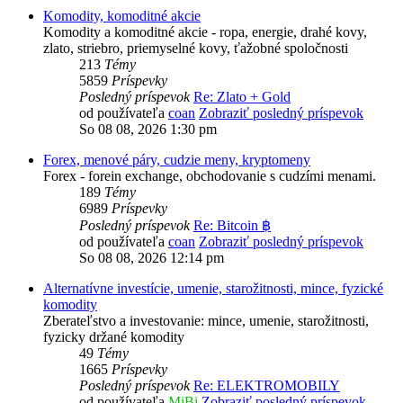
Komodity, komoditné akcie
Komodity a komoditné akcie - ropa, energie, drahé kovy,
zlato, striebro, priemyselné kovy, ťažobné spoločnosti
213
Témy
5859
Príspevky
Posledný príspevok
Re: Zlato + Gold
od používateľa
coan
Zobraziť posledný príspevok
So 08 08, 2026 1:30 pm
Forex, menové páry, cudzie meny, kryptomeny
Forex - forein exchange, obchodovanie s cudzími menami.
189
Témy
6989
Príspevky
Posledný príspevok
Re: Bitcoin ฿
od používateľa
coan
Zobraziť posledný príspevok
So 08 08, 2026 12:14 pm
Alternatívne investície, umenie, starožitnosti, mince, fyzické
komodity
Zberateľstvo a investovanie: mince, umenie, starožitnosti,
fyzicky držané komodity
49
Témy
1665
Príspevky
Posledný príspevok
Re: ELEKTROMOBILY
od používateľa
MiBi
Zobraziť posledný príspevok