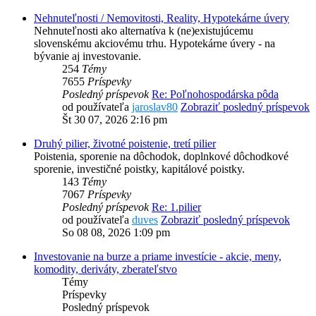
Nehnuteľnosti / Nemovitosti, Reality, Hypotekárne úvery
Nehnuteľnosti ako alternatíva k (ne)existujúcemu
slovenskému akciovému trhu. Hypotekárne úvery - na
bývanie aj investovanie.
254
Témy
7655
Príspevky
Posledný príspevok
Re: Poľnohospodárska pôda
od používateľa
jaroslav80
Zobraziť posledný príspevok
Št 30 07, 2026 2:16 pm
Druhý pilier, životné poistenie, tretí pilier
Poistenia, sporenie na dôchodok, doplnkové dôchodkové
sporenie, investičné poistky, kapitálové poistky.
143
Témy
7067
Príspevky
Posledný príspevok
Re: 1.pilier
od používateľa
duves
Zobraziť posledný príspevok
So 08 08, 2026 1:09 pm
Investovanie na burze a priame investície - akcie, meny,
komodity, deriváty, zberateľstvo
Témy
Príspevky
Posledný príspevok