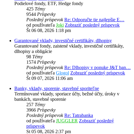
Podielové fondy, ETF, Hedge fondy
425
Témy
9544
Príspevky
Posledný príspevok
Re: Odporučte tie najlepšie E…
od používateľa
Joki
Zobraziť posledný príspevok
Št 06 08, 2026 1:18 pm
Garantované vklady, investičné certifikáty, dlhopisy
Garantované fondy, zaistené vklady, investičné certifikáty,
dlhopisy a obligácie
98
Témy
1574
Príspevky
Posledný príspevok
Re: Dlhopisy v ponuke J&T ban…
od používateľa
Glogol
Zobraziť posledný príspevok
Št 09 07, 2026 11:06 am
Banky, vklady, sporenie, stavebné sporiteľne
Termínované vklady, sporiace účty, bežné účty, úroky v
bankách, stavebné sporenie
257
Témy
3966
Príspevky
Posledný príspevok
Re: Tatrabanka
od používateľa
JUGGLER
Zobraziť posledný
príspevok
St 05 08, 2026 2:37 pm