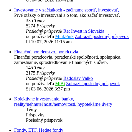
Investovanie v začiatkoch - začíname sporiť, investovať,
Prvé otázky o investovaní a o tom, ako začať investovať.
335
Témy
5274
Príspevky
Posledný príspevok
Re: Invest in Slovakia
od používateľa
MiiikPiiik
Zobraziť posledný príspevok
Pi 10 07, 2026 11:15 am
Finančné poradenstvo, poradcovia
Finanční poradcovia, poradenské spoločnosti, spolupráca,
zamestnanie, sprostredkovanie finančných služieb.
145
Témy
2175
Príspevky
Posledný príspevok
Radoslav Valko
od používateľa
MiBi
Zobraziť posledný príspevok
St 03 06, 2026 3:37 pm
Kolektívne investovanie, banky,
reality/nehnuteľnosti/nemovitosti, hypotekárne úvery
Témy
Príspevky
Posledný príspevok
Fondy, ETF, Hedge fondy