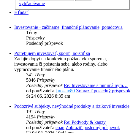
vyhľadávanie
Hľadať
Investovanie - začíname, finančné plánovanie, poradcovia
Témy
Príspevky
Posledný príspevok
Potrebujem investovať, sporiť, poistiť sa
Zadajte dopyt na konkrétnu požiadavku sporenia,
investovania či poistenia seba, alebo rodiny, alebo
vypracovanie finančného plánu.
341
Témy
5846
Príspevky
Posledný príspevok
Re: Investovanie s minimálnym…
od používateľa
jaroslav80
Zobraziť posledný príspevok
St 24 06, 2026 8:35 am
Podozrivé subjekty, nevýhodné produkty a rizikové investície
191
Témy
4194
Príspevky
Posledný príspevok
Re: Podvody & kauzy
od používateľa
coan
Zobraziť posledný príspevok
Ut 04 08, 2026 10:44 pm