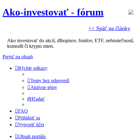
Ako-investovať - fórum
<< Späť na články
Ako investovať do akcií, dlhopisov, fondov, ETF, nehnuteľností,
komodít či krypto mien.
Prejsť na obsah
Rýchle odkazy
Temy bez odpovedí
Aktívne témy
Hľadať
FAQ
Prihlásiť sa
Vytvoriť účet
Obsah portálu