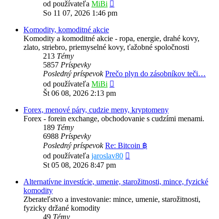
Zobraziť
od používateľa
MiBi
posledný
So 11 07, 2026 1:46 pm
príspevok
Komodity, komoditné akcie
Komodity a komoditné akcie - ropa, energie, drahé kovy,
zlato, striebro, priemyselné kovy, ťažobné spoločnosti
213
Témy
5857
Príspevky
Posledný príspevok
Prečo plyn do zásobníkov teči…
Zobraziť
od používateľa
MiBi
posledný
Št 06 08, 2026 2:13 pm
príspevok
Forex, menové páry, cudzie meny, kryptomeny
Forex - forein exchange, obchodovanie s cudzími menami.
189
Témy
6988
Príspevky
Posledný príspevok
Re: Bitcoin ฿
Zobraziť
od používateľa
jaroslav80
posledný
St 05 08, 2026 8:47 pm
príspevok
Alternatívne investície, umenie, starožitnosti, mince, fyzické
komodity
Zberateľstvo a investovanie: mince, umenie, starožitnosti,
fyzicky držané komodity
49
Témy