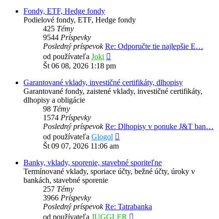
Fondy, ETF, Hedge fondy
Podielové fondy, ETF, Hedge fondy
425
Témy
9544
Príspevky
Posledný príspevok
Re: Odporučte tie najlepšie E…
Zobraziť
od používateľa
Joki
posledný
Št 06 08, 2026 1:18 pm
príspevok
Garantované vklady, investičné certifikáty, dlhopisy
Garantované fondy, zaistené vklady, investičné certifikáty,
dlhopisy a obligácie
98
Témy
1574
Príspevky
Posledný príspevok
Re: Dlhopisy v ponuke J&T ban…
Zobraziť
od používateľa
Glogol
posledný
Št 09 07, 2026 11:06 am
príspevok
Banky, vklady, sporenie, stavebné sporiteľne
Termínované vklady, sporiace účty, bežné účty, úroky v
bankách, stavebné sporenie
257
Témy
3966
Príspevky
Posledný príspevok
Re: Tatrabanka
Zobraziť
od používateľa
JUGGLER