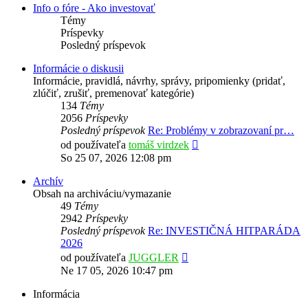
Info o fóre - Ako investovať
Témy
Príspevky
Posledný príspevok
Informácie o diskusii
Informácie, pravidlá, návrhy, správy, pripomienky (pridať,
zlúčiť, zrušiť, premenovať kategórie)
134
Témy
2056
Príspevky
Posledný príspevok
Re: Problémy v zobrazovaní pr…
Zobraziť
od používateľa
tomáš virdzek
posledný
So 25 07, 2026 12:08 pm
príspevok
Archív
Obsah na archiváciu/vymazanie
49
Témy
2942
Príspevky
Posledný príspevok
Re: INVESTIČNÁ HITPARÁDA
2026
Zobraziť
od používateľa
JUGGLER
posledný
Ne 17 05, 2026 10:47 pm
príspevok
Informácia