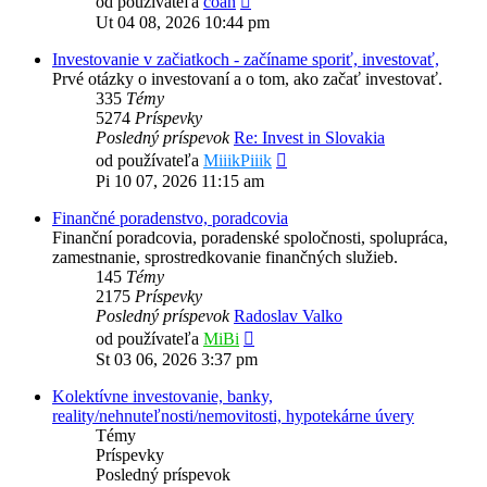
od používateľa
coan
posledný
Ut 04 08, 2026 10:44 pm
príspevok
Investovanie v začiatkoch - začíname sporiť, investovať,
Prvé otázky o investovaní a o tom, ako začať investovať.
335
Témy
5274
Príspevky
Posledný príspevok
Re: Invest in Slovakia
Zobraziť
od používateľa
MiiikPiiik
posledný
Pi 10 07, 2026 11:15 am
príspevok
Finančné poradenstvo, poradcovia
Finanční poradcovia, poradenské spoločnosti, spolupráca,
zamestnanie, sprostredkovanie finančných služieb.
145
Témy
2175
Príspevky
Posledný príspevok
Radoslav Valko
Zobraziť
od používateľa
MiBi
posledný
St 03 06, 2026 3:37 pm
príspevok
Kolektívne investovanie, banky,
reality/nehnuteľnosti/nemovitosti, hypotekárne úvery
Témy
Príspevky
Posledný príspevok