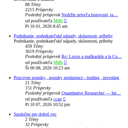
88
Témy
2215
Príspevky
Posledný príspevok
Nedržte priveľa hotovosti, ra…
Zobraziť
od používateľa
MiBi
posledný
Pi 16 01, 2026 8:45 am
príspevok
Podnikanie, podnikateľské nápady, skúsenosti, príbehy
Podnikanie, podnikateľské nápady, skúsenosti, príbehy
459
Témy
3619
Príspevky
Posledný príspevok
Re: Luxus a maškaráda a la Ca…
Zobraziť
od používateľa
MiBi
posledný
Št 06 08, 2026 10:23 am
príspevok
Pracovne ponuky , ponuky spoluprace - trading , investing
21
Témy
151
Príspevky
Posledný príspevok
Quantitative Researcher — Int…
Zobraziť
od používateľa
ccap
posledný
Pi 10 07, 2026 10:52 pm
príspevok
Spoločne pre dobrú vec
2
Témy
32
Príspevky