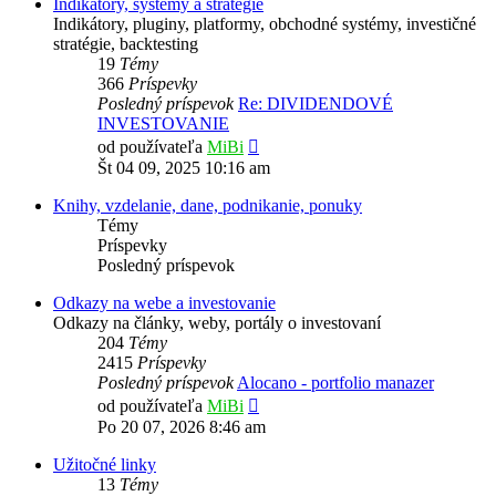
Indikátory, systémy a stratégie
Indikátory, pluginy, platformy, obchodné systémy, investičné
stratégie, backtesting
19
Témy
366
Príspevky
Posledný príspevok
Re: DIVIDENDOVÉ
INVESTOVANIE
Zobraziť
od používateľa
MiBi
posledný
Št 04 09, 2025 10:16 am
príspevok
Knihy, vzdelanie, dane, podnikanie, ponuky
Témy
Príspevky
Posledný príspevok
Odkazy na webe a investovanie
Odkazy na články, weby, portály o investovaní
204
Témy
2415
Príspevky
Posledný príspevok
Alocano - portfolio manazer
Zobraziť
od používateľa
MiBi
posledný
Po 20 07, 2026 8:46 am
príspevok
Užitočné linky
13
Témy