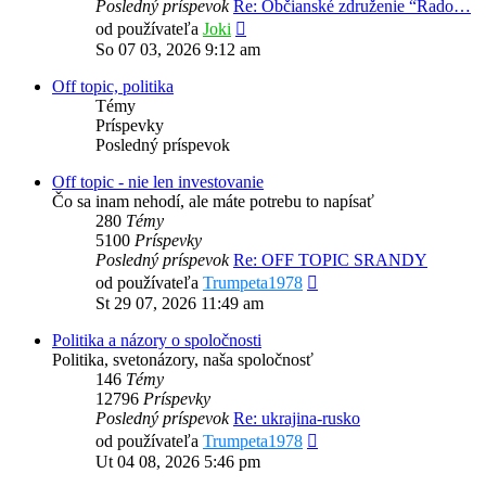
Posledný príspevok
Re: Občianské združenie “Rado…
Zobraziť
od používateľa
Joki
posledný
So 07 03, 2026 9:12 am
príspevok
Off topic, politika
Témy
Príspevky
Posledný príspevok
Off topic - nie len investovanie
Čo sa inam nehodí, ale máte potrebu to napísať
280
Témy
5100
Príspevky
Posledný príspevok
Re: OFF TOPIC SRANDY
Zobraziť
od používateľa
Trumpeta1978
posledný
St 29 07, 2026 11:49 am
príspevok
Politika a názory o spoločnosti
Politika, svetonázory, naša spoločnosť
146
Témy
12796
Príspevky
Posledný príspevok
Re: ukrajina-rusko
Zobraziť
od používateľa
Trumpeta1978
posledný
Ut 04 08, 2026 5:46 pm
príspevok