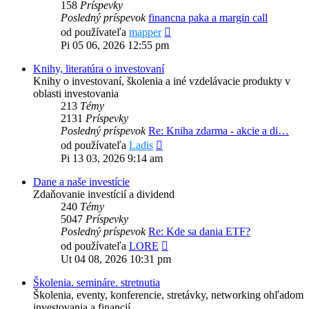
158
Príspevky
Posledný príspevok
financna paka a margin call
Zobraziť
od používateľa
mapper
posledný
Pi 05 06, 2026 12:55 pm
príspevok
Knihy, literatúra o investovaní
Knihy o investovaní, školenia a iné vzdelávacie produkty v
oblasti investovania
213
Témy
2131
Príspevky
Posledný príspevok
Re: Kniha zdarma - akcie a di…
Zobraziť
od používateľa
Ladis
posledný
Pi 13 03, 2026 9:14 am
príspevok
Dane a naše investície
Zdaňovanie investícií a dividend
240
Témy
5047
Príspevky
Posledný príspevok
Re: Kde sa dania ETF?
Zobraziť
od používateľa
LORE
posledný
Ut 04 08, 2026 10:31 pm
príspevok
Školenia. semináre. stretnutia
Školenia, eventy, konferencie, stretávky, networking ohľadom
investovania a financií