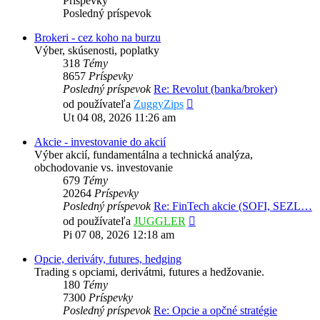
Príspevky
Posledný príspevok
Brokeri - cez koho na burzu
Výber, skúsenosti, poplatky
318
Témy
8657
Príspevky
Posledný príspevok
Re: Revolut (banka/broker)
Zobraziť
od používateľa
ZuggyZips
posledný
Ut 04 08, 2026 11:26 am
príspevok
Akcie - investovanie do akcií
Výber akcií, fundamentálna a technická analýza,
obchodovanie vs. investovanie
679
Témy
20264
Príspevky
Posledný príspevok
Re: FinTech akcie (SOFI, SEZL…
Zobraziť
od používateľa
JUGGLER
posledný
Pi 07 08, 2026 12:18 am
príspevok
Opcie, deriváty, futures, hedging
Trading s opciami, derivátmi, futures a hedžovanie.
180
Témy
7300
Príspevky
Posledný príspevok
Re: Opcie a opčné stratégie