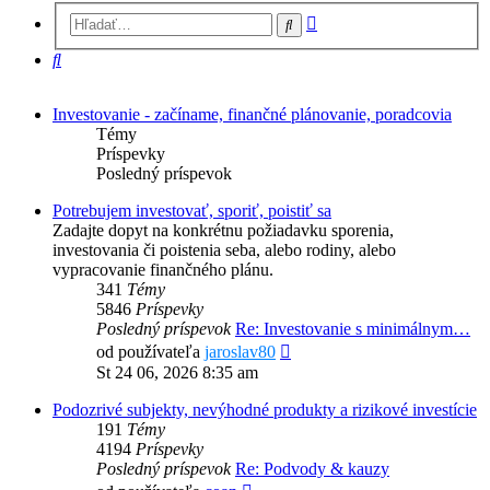
Rozšírené
Hľadať
vyhľadávanie
Hľadať
Investovanie - začíname, finančné plánovanie, poradcovia
Témy
Príspevky
Posledný príspevok
Potrebujem investovať, sporiť, poistiť sa
Zadajte dopyt na konkrétnu požiadavku sporenia,
investovania či poistenia seba, alebo rodiny, alebo
vypracovanie finančného plánu.
341
Témy
5846
Príspevky
Posledný príspevok
Re: Investovanie s minimálnym…
Zobraziť
od používateľa
jaroslav80
posledný
St 24 06, 2026 8:35 am
príspevok
Podozrivé subjekty, nevýhodné produkty a rizikové investície
191
Témy
4194
Príspevky
Posledný príspevok
Re: Podvody & kauzy
Zobraziť