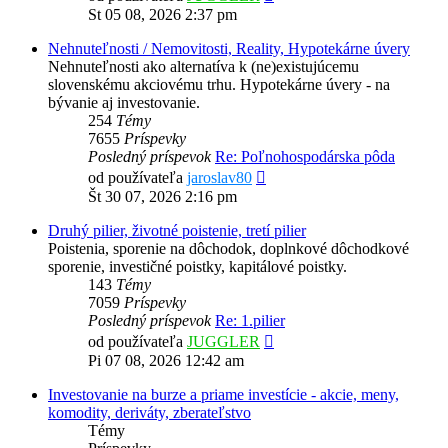
posledný
St 05 08, 2026 2:37 pm
príspevok
Nehnuteľnosti / Nemovitosti, Reality, Hypotekárne úvery
Nehnuteľnosti ako alternatíva k (ne)existujúcemu
slovenskému akciovému trhu. Hypotekárne úvery - na
bývanie aj investovanie.
254
Témy
7655
Príspevky
Posledný príspevok
Re: Poľnohospodárska pôda
Zobraziť
od používateľa
jaroslav80
posledný
Št 30 07, 2026 2:16 pm
príspevok
Druhý pilier, životné poistenie, tretí pilier
Poistenia, sporenie na dôchodok, doplnkové dôchodkové
sporenie, investičné poistky, kapitálové poistky.
143
Témy
7059
Príspevky
Posledný príspevok
Re: 1.pilier
Zobraziť
od používateľa
JUGGLER
posledný
Pi 07 08, 2026 12:42 am
príspevok
Investovanie na burze a priame investície - akcie, meny,
komodity, deriváty, zberateľstvo
Témy