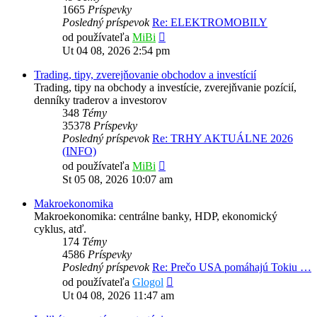
1665
Príspevky
Posledný príspevok
Re: ELEKTROMOBILY
Zobraziť
od používateľa
MiBi
posledný
Ut 04 08, 2026 2:54 pm
príspevok
Trading, tipy, zverejňovanie obchodov a investícií
Trading, tipy na obchody a investície, zverejňvanie pozícií,
denníky traderov a investorov
348
Témy
35378
Príspevky
Posledný príspevok
Re: TRHY AKTUÁLNE 2026
(INFO)
Zobraziť
od používateľa
MiBi
posledný
St 05 08, 2026 10:07 am
príspevok
Makroekonomika
Makroekonomika: centrálne banky, HDP, ekonomický
cyklus, atď.
174
Témy
4586
Príspevky
Posledný príspevok
Re: Prečo USA pomáhajú Tokiu …
Zobraziť
od používateľa
Glogol
posledný
Ut 04 08, 2026 11:47 am
príspevok