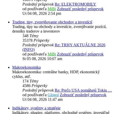
Posledný príspevok
Re: ELEKTROMOBILY
od používateľa
MiBi
Zobraziť posledný príspevok
Ut 04 08, 2026 2:54 pm
Trading, tipy, zverejňovanie obchodov a investícií
Trading, tipy na obchody a investície, zverejňvanie pozícií,
denníky traderov a investorov
348
Témy
35378
Príspevky
Posledný príspevok
Re: TRHY AKTUÁLNE 2026
(INFO)
od používateľa
MiBi
Zobraziť posledný príspevok
St 05 08, 2026 10:07 am
Makroekonomika
Makroekonomika: centrálne banky, HDP, ekonomický
cyklus, atď.
174
Témy
4586
Príspevky
Posledný príspevok
Re: Prečo USA pomáhajú Tokiu …
od používateľa
Glogol
Zobraziť posledný príspevok
Ut 04 08, 2026 11:47 am
Indikátory, systémy a stratégie
Indikátory, pluginy, platformy, obchodné systémy, investičné