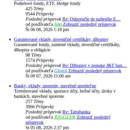
Podielové fondy, ETF, Hedge fondy
425
Témy
9544
Príspevky
Posledný príspevok
Re: Odporučte tie najlepšie E…
od používateľa
Joki
Zobraziť posledný príspevok
Št 06 08, 2026 1:18 pm
Garantované vklady, investičné certifikáty, dlhopisy
Garantované fondy, zaistené vklady, investičné certifikáty,
dlhopisy a obligácie
98
Témy
1574
Príspevky
Posledný príspevok
Re: Dlhopisy v ponuke J&T ban…
od používateľa
Glogol
Zobraziť posledný príspevok
Št 09 07, 2026 11:06 am
Banky, vklady, sporenie, stavebné sporiteľne
Termínované vklady, sporiace účty, bežné účty, úroky v
bankách, stavebné sporenie
257
Témy
3966
Príspevky
Posledný príspevok
Re: Tatrabanka
od používateľa
JUGGLER
Zobraziť posledný
príspevok
St 05 08, 2026 2:37 pm