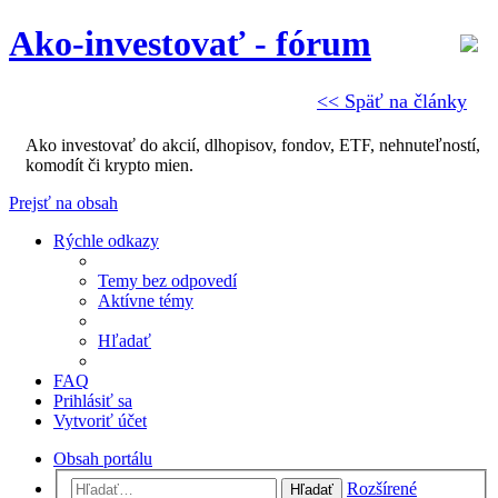
Ako-investovať - fórum
<< Späť na články
Ako investovať do akcií, dlhopisov, fondov, ETF, nehnuteľností,
komodít či krypto mien.
Prejsť na obsah
Rýchle odkazy
Temy bez odpovedí
Aktívne témy
Hľadať
FAQ
Prihlásiť sa
Vytvoriť účet
Obsah portálu
Rozšírené
Hľadať