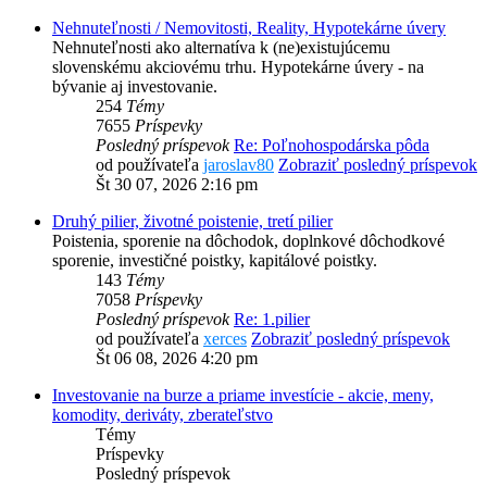
Nehnuteľnosti / Nemovitosti, Reality, Hypotekárne úvery
Nehnuteľnosti ako alternatíva k (ne)existujúcemu
slovenskému akciovému trhu. Hypotekárne úvery - na
bývanie aj investovanie.
254
Témy
7655
Príspevky
Posledný príspevok
Re: Poľnohospodárska pôda
od používateľa
jaroslav80
Zobraziť posledný príspevok
Št 30 07, 2026 2:16 pm
Druhý pilier, životné poistenie, tretí pilier
Poistenia, sporenie na dôchodok, doplnkové dôchodkové
sporenie, investičné poistky, kapitálové poistky.
143
Témy
7058
Príspevky
Posledný príspevok
Re: 1.pilier
od používateľa
xerces
Zobraziť posledný príspevok
Št 06 08, 2026 4:20 pm
Investovanie na burze a priame investície - akcie, meny,
komodity, deriváty, zberateľstvo
Témy
Príspevky
Posledný príspevok