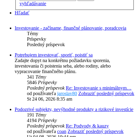
vyhľadávanie
Hľadať
Investovanie - začíname, finančné plánovanie, poradcovia
Témy
Príspevky
Posledný príspevok
Potrebujem investovať, sporiť, poistiť sa
Zadajte dopyt na konkrétnu požiadavku sporenia,
investovania či poistenia seba, alebo rodiny, alebo
vypracovanie finančného plánu.
341
Témy
5846
Príspevky
Posledný príspevok
Re: Investovanie s minimálnym…
od používateľa
jaroslav80
Zobraziť posledný príspevok
St 24 06, 2026 8:35 am
Podozrivé subjekty, nevýhodné produkty a rizikové investície
191
Témy
4194
Príspevky
Posledný príspevok
Re: Podvody & kauzy
od používateľa
coan
Zobraziť posledný príspevok
Ut 04 08, 2026 10:44 pm