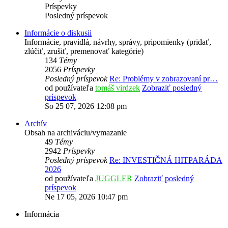
Príspevky
Posledný príspevok
Informácie o diskusii
Informácie, pravidlá, návrhy, správy, pripomienky (pridať,
zlúčiť, zrušiť, premenovať kategórie)
134
Témy
2056
Príspevky
Posledný príspevok
Re: Problémy v zobrazovaní pr…
od používateľa
tomáš virdzek
Zobraziť posledný
príspevok
So 25 07, 2026 12:08 pm
Archív
Obsah na archiváciu/vymazanie
49
Témy
2942
Príspevky
Posledný príspevok
Re: INVESTIČNÁ HITPARÁDA
2026
od používateľa
JUGGLER
Zobraziť posledný
príspevok
Ne 17 05, 2026 10:47 pm
Informácia