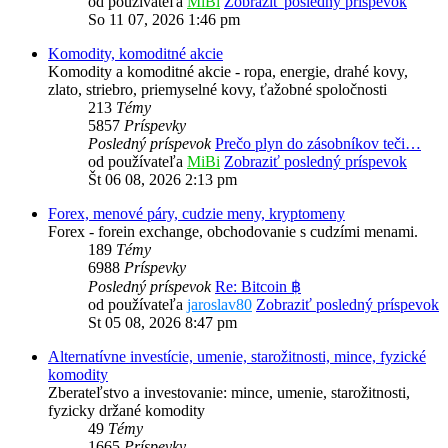
od používateľa
MiBi
Zobraziť posledný príspevok
So 11 07, 2026 1:46 pm
Komodity, komoditné akcie
Komodity a komoditné akcie - ropa, energie, drahé kovy,
zlato, striebro, priemyselné kovy, ťažobné spoločnosti
213
Témy
5857
Príspevky
Posledný príspevok
Prečo plyn do zásobníkov teči…
od používateľa
MiBi
Zobraziť posledný príspevok
Št 06 08, 2026 2:13 pm
Forex, menové páry, cudzie meny, kryptomeny
Forex - forein exchange, obchodovanie s cudzími menami.
189
Témy
6988
Príspevky
Posledný príspevok
Re: Bitcoin ฿
od používateľa
jaroslav80
Zobraziť posledný príspevok
St 05 08, 2026 8:47 pm
Alternatívne investície, umenie, starožitnosti, mince, fyzické
komodity
Zberateľstvo a investovanie: mince, umenie, starožitnosti,
fyzicky držané komodity
49
Témy
1665
Príspevky