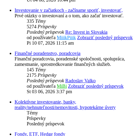
Investovanie v začiatkoch - začíname sporiť, investovať,
Prvé otázky o investovaní a o tom, ako začať investovať.
335
Témy
5274
Príspevky
Posledný príspevok
Re: Invest in Slovakia
od používateľa
MiiikPiiik
Zobraziť posledný príspevok
Pi 10 07, 2026 11:15 am
Finančné poradenstvo, poradcovia
Finanční poradcovia, poradenské spoločnosti, spolupráca,
zamestnanie, sprostredkovanie finančných služieb.
145
Témy
2175
Príspevky
Posledný príspevok
Radoslav Valko
od používateľa
MiBi
Zobraziť posledný príspevok
St 03 06, 2026 3:37 pm
Kolektívne investovanie, banky,
reality/nehnuteľnosti/nemovitosti, hypotekárne úvery
Témy
Príspevky
Posledný príspevok
Fondy, ETF, Hedge fondy