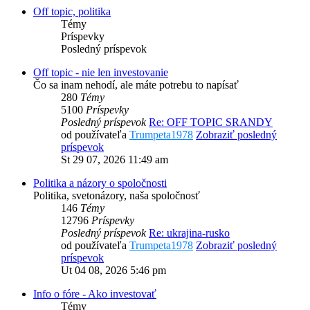
Off topic, politika
Témy
Príspevky
Posledný príspevok
Off topic - nie len investovanie
Čo sa inam nehodí, ale máte potrebu to napísať
280
Témy
5100
Príspevky
Posledný príspevok
Re: OFF TOPIC SRANDY
od používateľa
Trumpeta1978
Zobraziť posledný
príspevok
St 29 07, 2026 11:49 am
Politika a názory o spoločnosti
Politika, svetonázory, naša spoločnosť
146
Témy
12796
Príspevky
Posledný príspevok
Re: ukrajina-rusko
od používateľa
Trumpeta1978
Zobraziť posledný
príspevok
Ut 04 08, 2026 5:46 pm
Info o fóre - Ako investovať
Témy