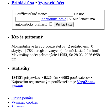
Prihlásiť sa
•
Vytvoriť účet
Používateľské meno:
Heslo:
Zabudnuté heslo
|
V budúcnosti ma
automaticky prihlásiť
Kto je prítomný
Momentálne je tu
785
používateľov | 2 registrovaní | 0
skrytých | 783 neregistrovaných (informácia stará 5 minút)
Maximálny počet prítomných:
11053
, So 28 03, 2026 6:58
pm
Štatistiky
184151
príspevkov •
6226
tém •
6093
používateľov •
Najnovším registrovaným používateľom je
VegaZone-
Evomb
Obsah portálu
Vymazať cookies
Sitemap