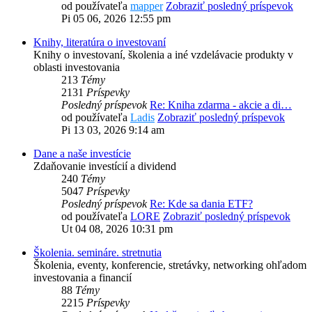
od používateľa
mapper
Zobraziť posledný príspevok
Pi 05 06, 2026 12:55 pm
Knihy, literatúra o investovaní
Knihy o investovaní, školenia a iné vzdelávacie produkty v
oblasti investovania
213
Témy
2131
Príspevky
Posledný príspevok
Re: Kniha zdarma - akcie a di…
od používateľa
Ladis
Zobraziť posledný príspevok
Pi 13 03, 2026 9:14 am
Dane a naše investície
Zdaňovanie investícií a dividend
240
Témy
5047
Príspevky
Posledný príspevok
Re: Kde sa dania ETF?
od používateľa
LORE
Zobraziť posledný príspevok
Ut 04 08, 2026 10:31 pm
Školenia. semináre. stretnutia
Školenia, eventy, konferencie, stretávky, networking ohľadom
investovania a financií
88
Témy
2215
Príspevky