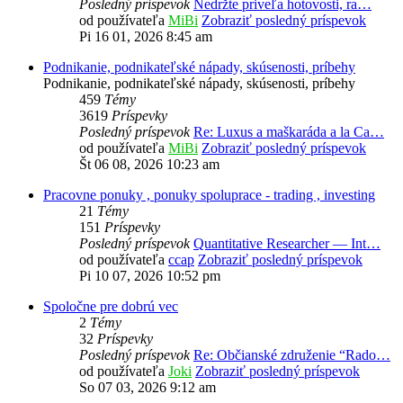
Posledný príspevok
Nedržte priveľa hotovosti, ra…
od používateľa
MiBi
Zobraziť posledný príspevok
Pi 16 01, 2026 8:45 am
Podnikanie, podnikateľské nápady, skúsenosti, príbehy
Podnikanie, podnikateľské nápady, skúsenosti, príbehy
459
Témy
3619
Príspevky
Posledný príspevok
Re: Luxus a maškaráda a la Ca…
od používateľa
MiBi
Zobraziť posledný príspevok
Št 06 08, 2026 10:23 am
Pracovne ponuky , ponuky spoluprace - trading , investing
21
Témy
151
Príspevky
Posledný príspevok
Quantitative Researcher — Int…
od používateľa
ccap
Zobraziť posledný príspevok
Pi 10 07, 2026 10:52 pm
Spoločne pre dobrú vec
2
Témy
32
Príspevky
Posledný príspevok
Re: Občianské združenie “Rado…
od používateľa
Joki
Zobraziť posledný príspevok
So 07 03, 2026 9:12 am