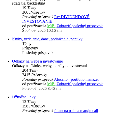
stratégie, backtesting
19
Témy
366
Príspevky
Posledný príspevok
Re: DIVIDENDOVÉ
INVESTOVANIE
od používateľa
MiBi
Zobraziť posledný príspevok
Št 04 09, 2025 10:16 am
Knihy, vzdelanie, dane, podnikanie, ponuky
Témy
Príspevky
Posledný príspevok
Odkazy na webe a investovanie
Odkazy na články, weby, portály o investovaní
204
Témy
2415
Príspevky
Posledný príspevok
Alocano - portfolio manazer
od používateľa
MiBi
Zobraziť posledný príspevok
Po 20 07, 2026 8:46 am
Užitočné linky
13
Témy
158
Príspevky
Posledný príspevok
financna paka a margin call