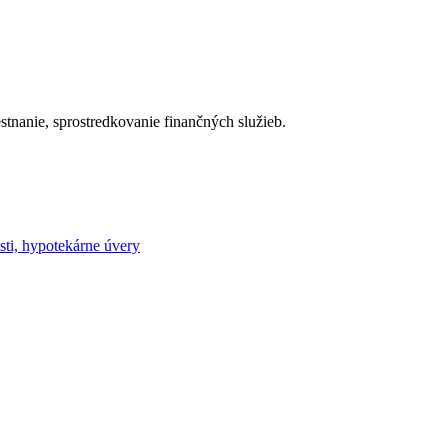
stnanie, sprostredkovanie finančných služieb.
sti, hypotekárne úvery