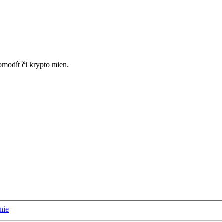
omodít či krypto mien.
nie