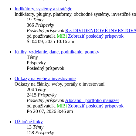
Indikátory, systémy a stratégie
Indikátory, pluginy, platformy, obchodné systémy, investičné str
19
Témy
366
Príspevky
Posledný príspevok
Re: DIVIDENDOVÉ INVESTOV
od používateľa
MiBi
Zobraziť posledný príspevok
Št 04 09, 2025 10:16 am
Knihy, vzdelanie, dane, podnikanie, ponuky
Témy
Príspevky
Posledný príspevok
Odkazy na webe a investovanie
Odkazy na články, weby, portály o investovaní
204
Témy
2415
Príspevky
Posledný príspevok
Alocano - portfolio manazer
od používateľa
MiBi
Zobraziť posledný príspevok
Po 20 07, 2026 8:46 am
Užitočné linky
13
Témy
158
Príspevky