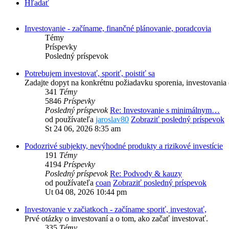
Hľadať
Investovanie - začíname, finančné plánovanie, poradcovia
Témy
Príspevky
Posledný príspevok
Potrebujem investovať, sporiť, poistiť sa
Zadajte dopyt na konkrétnu požiadavku sporenia, investovania č
341
Témy
5846
Príspevky
Posledný príspevok
Re: Investovanie s minimálnym…
od používateľa
jaroslav80
Zobraziť posledný príspevok
St 24 06, 2026 8:35 am
Podozrivé subjekty, nevýhodné produkty a rizikové investície
191
Témy
4194
Príspevky
Posledný príspevok
Re: Podvody & kauzy
od používateľa
coan
Zobraziť posledný príspevok
Ut 04 08, 2026 10:44 pm
Investovanie v začiatkoch - začíname sporiť, investovať,
Prvé otázky o investovaní a o tom, ako začať investovať.
335
Témy