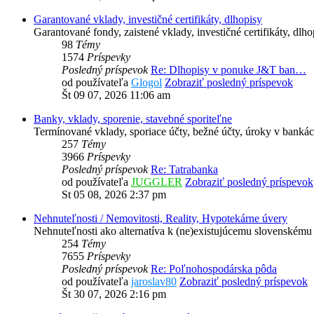
Garantované vklady, investičné certifikáty, dlhopisy
Garantované fondy, zaistené vklady, investičné certifikáty, dlho
98
Témy
1574
Príspevky
Posledný príspevok
Re: Dlhopisy v ponuke J&T ban…
od používateľa
Glogol
Zobraziť posledný príspevok
Št 09 07, 2026 11:06 am
Banky, vklady, sporenie, stavebné sporiteľne
Termínované vklady, sporiace účty, bežné účty, úroky v bankác
257
Témy
3966
Príspevky
Posledný príspevok
Re: Tatrabanka
od používateľa
JUGGLER
Zobraziť posledný príspevok
St 05 08, 2026 2:37 pm
Nehnuteľnosti / Nemovitosti, Reality, Hypotekárne úvery
Nehnuteľnosti ako alternatíva k (ne)existujúcemu slovenskému 
254
Témy
7655
Príspevky
Posledný príspevok
Re: Poľnohospodárska pôda
od používateľa
jaroslav80
Zobraziť posledný príspevok
Št 30 07, 2026 2:16 pm