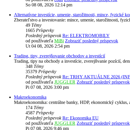
So 08 08, 2026 12:14 pm
Alternatívne investície, umenie, starožitnosti, mince, fyzické k
Zberateľstvo a investovanie: mince, umenie, starožitnosti, fyz
49
Témy
1665
Príspevky
Posledný príspevok
Re: ELEKTROMOBILY
od používateľa
MiBi
Zobraziť posledný príspevok
Ut 04 08, 2026 2:54 pm
Trading, tipy, zverejňovanie obchodov a investícií
Trading, tipy na obchody a investície, zverejňvanie pozícií, de
348
Témy
35379
Príspevky
Posledný príspevok
Re: TRHY AKTUÁLNE 2026 (IN
od používateľa
JUGGLER
Zobraziť posledný príspevok
Pi 07 08, 2026 3:00 pm
Makroekonomika
Makroekonomika: centrálne banky, HDP, ekonomický cyklus, 
174
Témy
4587
Príspevky
Posledný príspevok
Re: Ekonomika EU
od používateľa
JUGGLER
Zobraziť posledný príspevok
Pi 07 08, 2026 9:46 pm