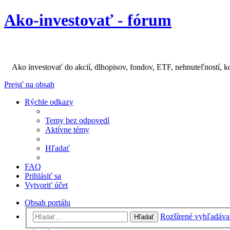
Ako-investovať - fórum
Ako investovať do akcií, dlhopisov, fondov, ETF, nehnuteľností, k
Prejsť na obsah
Rýchle odkazy
Temy bez odpovedí
Aktívne témy
Hľadať
FAQ
Prihlásiť sa
Vytvoriť účet
Obsah portálu
Rozšírené vyhľadáva
Hľadať