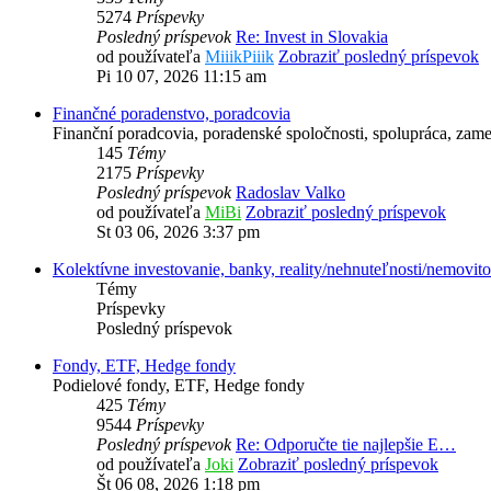
5274
Príspevky
Posledný príspevok
Re: Invest in Slovakia
od používateľa
MiiikPiiik
Zobraziť posledný príspevok
Pi 10 07, 2026 11:15 am
Finančné poradenstvo, poradcovia
Finanční poradcovia, poradenské spoločnosti, spolupráca, zame
145
Témy
2175
Príspevky
Posledný príspevok
Radoslav Valko
od používateľa
MiBi
Zobraziť posledný príspevok
St 03 06, 2026 3:37 pm
Kolektívne investovanie, banky, reality/nehnuteľnosti/nemovito
Témy
Príspevky
Posledný príspevok
Fondy, ETF, Hedge fondy
Podielové fondy, ETF, Hedge fondy
425
Témy
9544
Príspevky
Posledný príspevok
Re: Odporučte tie najlepšie E…
od používateľa
Joki
Zobraziť posledný príspevok
Št 06 08, 2026 1:18 pm