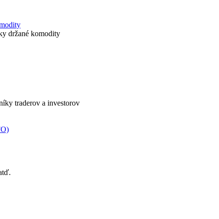
omodity
icky držané komodity
nníky traderov a investorov
FO)
atď.