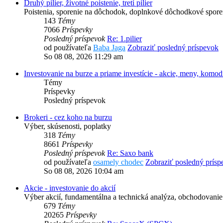
Druhý pilier, životné poistenie, tretí pilier
Poistenia, sporenie na dôchodok, doplnkové dôchodkové sporenie
143
Témy
7066
Príspevky
Posledný príspevok
Re: 1.pilier
od používateľa
Baba Jaga
Zobraziť posledný príspevok
So 08 08, 2026 11:29 am
Investovanie na burze a priame investície - akcie, meny, komodi
Témy
Príspevky
Posledný príspevok
Brokeri - cez koho na burzu
Výber, skúsenosti, poplatky
318
Témy
8661
Príspevky
Posledný príspevok
Re: Saxo bank
od používateľa
osamely chodec
Zobraziť posledný prísp
So 08 08, 2026 10:04 am
Akcie - investovanie do akcií
Výber akcií, fundamentálna a technická analýza, obchodovanie 
679
Témy
20265
Príspevky