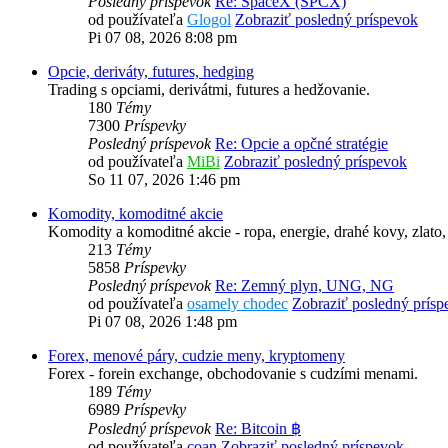
Posledný príspevok
Re: SpaceX (SPCX)
od používateľa
Glogol
Zobraziť posledný príspevok
Pi 07 08, 2026 8:08 pm
Opcie, deriváty, futures, hedging
Trading s opciami, derivátmi, futures a hedžovanie.
180
Témy
7300
Príspevky
Posledný príspevok
Re: Opcie a opčné stratégie
od používateľa
MiBi
Zobraziť posledný príspevok
So 11 07, 2026 1:46 pm
Komodity, komoditné akcie
Komodity a komoditné akcie - ropa, energie, drahé kovy, zlato,
213
Témy
5858
Príspevky
Posledný príspevok
Re: Zemný plyn, UNG, NG
od používateľa
osamely chodec
Zobraziť posledný prísp
Pi 07 08, 2026 1:48 pm
Forex, menové páry, cudzie meny, kryptomeny
Forex - forein exchange, obchodovanie s cudzími menami.
189
Témy
6989
Príspevky
Posledný príspevok
Re: Bitcoin ฿
od používateľa
coan
Zobraziť posledný príspevok