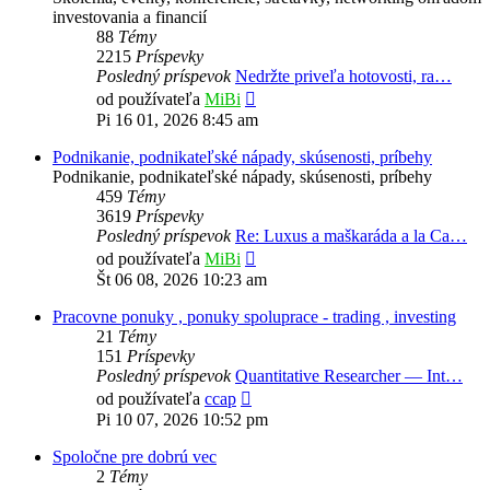
investovania a financií
88
Témy
2215
Príspevky
Posledný príspevok
Nedržte priveľa hotovosti, ra…
Zobraziť
od používateľa
MiBi
posledný
Pi 16 01, 2026 8:45 am
príspevok
Podnikanie, podnikateľské nápady, skúsenosti, príbehy
Podnikanie, podnikateľské nápady, skúsenosti, príbehy
459
Témy
3619
Príspevky
Posledný príspevok
Re: Luxus a maškaráda a la Ca…
Zobraziť
od používateľa
MiBi
posledný
Št 06 08, 2026 10:23 am
príspevok
Pracovne ponuky , ponuky spoluprace - trading , investing
21
Témy
151
Príspevky
Posledný príspevok
Quantitative Researcher — Int…
Zobraziť
od používateľa
ccap
posledný
Pi 10 07, 2026 10:52 pm
príspevok
Spoločne pre dobrú vec
2
Témy