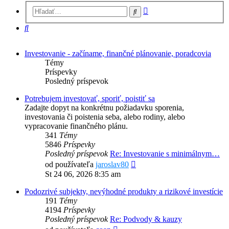
Rozšírené
Hľadať
vyhľadávanie
Hľadať
Investovanie - začíname, finančné plánovanie, poradcovia
Témy
Príspevky
Posledný príspevok
Potrebujem investovať, sporiť, poistiť sa
Zadajte dopyt na konkrétnu požiadavku sporenia,
investovania či poistenia seba, alebo rodiny, alebo
vypracovanie finančného plánu.
341
Témy
5846
Príspevky
Posledný príspevok
Re: Investovanie s minimálnym…
Zobraziť
od používateľa
jaroslav80
posledný
St 24 06, 2026 8:35 am
príspevok
Podozrivé subjekty, nevýhodné produkty a rizikové investície
191
Témy
4194
Príspevky
Posledný príspevok
Re: Podvody & kauzy
Zobraziť