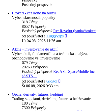
Príspevky
Posledný príspevok
Brokeri - cez koho na burzu
Výber, skúsenosti, poplatky
318
Témy
8657
Príspevky
Posledný príspevok
Re: Revolut (banka/broker)
Zobraziť
od používateľa
ZuggyZips
posledný
Ut 04 08, 2026 11:26 am
príspevok
Akcie - investovanie do akcií
Výber akcií, fundamentálna a technická analýza,
obchodovanie vs. investovanie
679
Témy
20263
Príspevky
Posledný príspevok
Re: AST SpaceMobile Inc
(ASTS…
Zobraziť
od používateľa
Glogol
posledný
Št 06 08, 2026 9:33 am
príspevok
Opcie, deriváty, futures, hedging
Trading s opciami, derivátmi, futures a hedžovanie.
180
Témy
7300
Príspevky