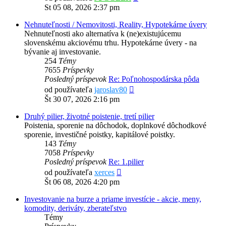
posledný
St 05 08, 2026 2:37 pm
príspevok
Nehnuteľnosti / Nemovitosti, Reality, Hypotekárne úvery
Nehnuteľnosti ako alternatíva k (ne)existujúcemu
slovenskému akciovému trhu. Hypotekárne úvery - na
bývanie aj investovanie.
254
Témy
7655
Príspevky
Posledný príspevok
Re: Poľnohospodárska pôda
Zobraziť
od používateľa
jaroslav80
posledný
Št 30 07, 2026 2:16 pm
príspevok
Druhý pilier, životné poistenie, tretí pilier
Poistenia, sporenie na dôchodok, doplnkové dôchodkové
sporenie, investičné poistky, kapitálové poistky.
143
Témy
7058
Príspevky
Posledný príspevok
Re: 1.pilier
Zobraziť
od používateľa
xerces
posledný
Št 06 08, 2026 4:20 pm
príspevok
Investovanie na burze a priame investície - akcie, meny,
komodity, deriváty, zberateľstvo
Témy