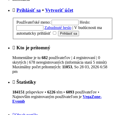
Prihlásiť sa
•
Vytvoriť účet
Používateľské meno:
Heslo:
Zabudnuté heslo
|
V budúcnosti ma
automaticky prihlásiť
Kto je prítomný
Momentálne je tu
682
používateľov | 4 registrovaní | 0
skrytých | 678 neregistrovaných (informácia stará 5 minút)
Maximálny počet prítomných:
11053
, So 28 03, 2026 6:58
pm
Štatistiky
184151
príspevkov •
6226
tém •
6093
používateľov •
Najnovším registrovaným používateľom je
VegaZone-
Evomb
Obsah portálu