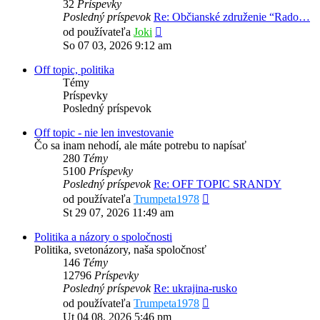
32
Príspevky
Posledný príspevok
Re: Občianské združenie “Rado…
Zobraziť
od používateľa
Joki
posledný
So 07 03, 2026 9:12 am
príspevok
Off topic, politika
Témy
Príspevky
Posledný príspevok
Off topic - nie len investovanie
Čo sa inam nehodí, ale máte potrebu to napísať
280
Témy
5100
Príspevky
Posledný príspevok
Re: OFF TOPIC SRANDY
Zobraziť
od používateľa
Trumpeta1978
posledný
St 29 07, 2026 11:49 am
príspevok
Politika a názory o spoločnosti
Politika, svetonázory, naša spoločnosť
146
Témy
12796
Príspevky
Posledný príspevok
Re: ukrajina-rusko
Zobraziť
od používateľa
Trumpeta1978
posledný
Ut 04 08, 2026 5:46 pm