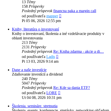
13
Témy
158
Príspevky
Posledný príspevok
financna paka a margin call
Zobraziť
od používateľa
mapper
posledný
Pi 05 06, 2026 12:55 pm
príspevok
Knihy, literatúra o investovaní
Knihy o investovaní, školenia a iné vzdelávacie produkty v
oblasti investovania
213
Témy
2131
Príspevky
Posledný príspevok
Re: Kniha zdarma - akcie a di…
Zobraziť
od používateľa
Ladis
posledný
Pi 13 03, 2026 9:14 am
príspevok
Dane a naše investície
Zdaňovanie investícií a dividend
240
Témy
5047
Príspevky
Posledný príspevok
Re: Kde sa dania ETF?
Zobraziť
od používateľa
LORE
posledný
Ut 04 08, 2026 10:31 pm
príspevok
Školenia. semináre. stretnutia
Školenia, eventy, konferencie, stretávky, networking ohľadom