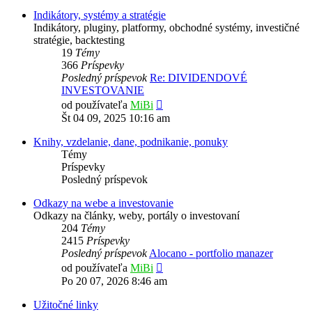
príspevok
Indikátory, systémy a stratégie
Indikátory, pluginy, platformy, obchodné systémy, investičné
stratégie, backtesting
19
Témy
366
Príspevky
Posledný príspevok
Re: DIVIDENDOVÉ
INVESTOVANIE
Zobraziť
od používateľa
MiBi
posledný
Št 04 09, 2025 10:16 am
príspevok
Knihy, vzdelanie, dane, podnikanie, ponuky
Témy
Príspevky
Posledný príspevok
Odkazy na webe a investovanie
Odkazy na články, weby, portály o investovaní
204
Témy
2415
Príspevky
Posledný príspevok
Alocano - portfolio manazer
Zobraziť
od používateľa
MiBi
posledný
Po 20 07, 2026 8:46 am
príspevok
Užitočné linky