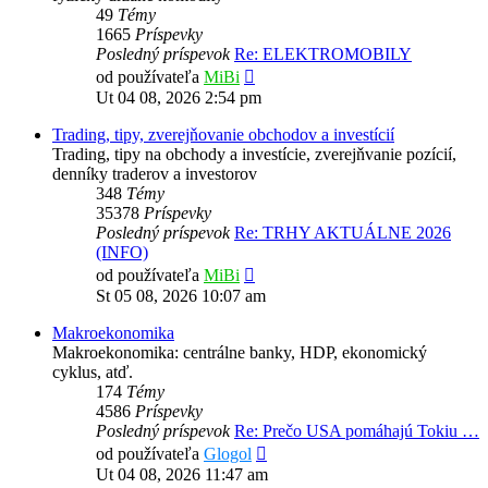
49
Témy
1665
Príspevky
Posledný príspevok
Re: ELEKTROMOBILY
Zobraziť
od používateľa
MiBi
posledný
Ut 04 08, 2026 2:54 pm
príspevok
Trading, tipy, zverejňovanie obchodov a investícií
Trading, tipy na obchody a investície, zverejňvanie pozícií,
denníky traderov a investorov
348
Témy
35378
Príspevky
Posledný príspevok
Re: TRHY AKTUÁLNE 2026
(INFO)
Zobraziť
od používateľa
MiBi
posledný
St 05 08, 2026 10:07 am
príspevok
Makroekonomika
Makroekonomika: centrálne banky, HDP, ekonomický
cyklus, atď.
174
Témy
4586
Príspevky
Posledný príspevok
Re: Prečo USA pomáhajú Tokiu …
Zobraziť
od používateľa
Glogol
posledný
Ut 04 08, 2026 11:47 am