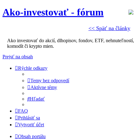
Ako-investovať - fórum
<< Späť na články
Ako investovať do akcií, dlhopisov, fondov, ETF, nehnuteľností,
komodít či krypto mien.
Prejsť na obsah
Rýchle odkazy
Temy bez odpovedí
Aktívne témy
Hľadať
FAQ
Prihlásiť sa
Vytvoriť účet
Obsah portálu