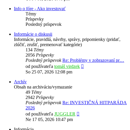
príspevok
Info o fóre - Ako investovať
Témy
Príspevky
Posledný príspevok
Informácie o diskusii
Informácie, pravidlá, návrhy, správy, pripomienky (pridať,
zlúčiť, zrušiť, premenovať kategórie)
134
Témy
2056
Príspevky
Posledný príspevok
Re: Problémy v zobrazovaní pr…
Zobraziť
od používateľa
tomáš virdzek
posledný
So 25 07, 2026 12:08 pm
príspevok
Archív
Obsah na archiváciu/vymazanie
49
Témy
2942
Príspevky
Posledný príspevok
Re: INVESTIČNÁ HITPARÁDA
2026
Zobraziť
od používateľa
JUGGLER
posledný
Ne 17 05, 2026 10:47 pm
príspevok
Informácia