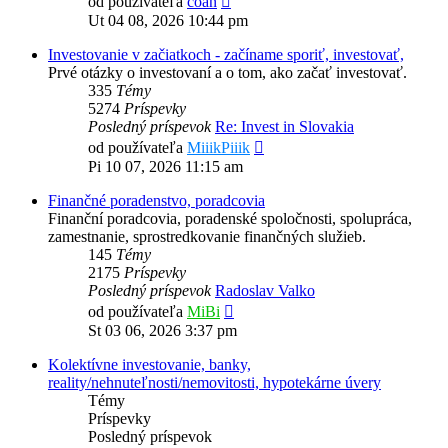
od používateľa
coan
posledný
Ut 04 08, 2026 10:44 pm
príspevok
Investovanie v začiatkoch - začíname sporiť, investovať,
Prvé otázky o investovaní a o tom, ako začať investovať.
335
Témy
5274
Príspevky
Posledný príspevok
Re: Invest in Slovakia
Zobraziť
od používateľa
MiiikPiiik
posledný
Pi 10 07, 2026 11:15 am
príspevok
Finančné poradenstvo, poradcovia
Finanční poradcovia, poradenské spoločnosti, spolupráca,
zamestnanie, sprostredkovanie finančných služieb.
145
Témy
2175
Príspevky
Posledný príspevok
Radoslav Valko
Zobraziť
od používateľa
MiBi
posledný
St 03 06, 2026 3:37 pm
príspevok
Kolektívne investovanie, banky,
reality/nehnuteľnosti/nemovitosti, hypotekárne úvery
Témy
Príspevky
Posledný príspevok