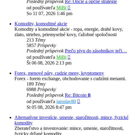
Posledný príspevok
Re: Opcie a opčné stratégie
Zobraziť
od používateľa
MiBi
posledný
So 11 07, 2026 1:46 pm
príspevok
Komodity, komoditné akcie
Komodity a komoditné akcie - ropa, energie, drahé kovy,
zlato, striebro, priemyselné kovy, ťažobné spoločnosti
213
Témy
5857
Príspevky
Posledný príspevok
Prečo plyn do zásobníkov teči…
Zobraziť
od používateľa
MiBi
posledný
Št 06 08, 2026 2:13 pm
príspevok
Forex, menové páry, cudzie meny, kryptomeny
Forex - forein exchange, obchodovanie s cudzími menami.
189
Témy
6988
Príspevky
Posledný príspevok
Re: Bitcoin ฿
Zobraziť
od používateľa
jaroslav80
posledný
St 05 08, 2026 8:47 pm
príspevok
Alternatívne investície, umenie, starožitnosti, mince, fyzické
komodity
Zberateľstvo a investovanie: mince, umenie, starožitnosti,
fyzicky držané komodity