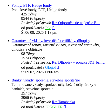
Fondy, ETF, Hedge fondy
Podielové fondy, ETF, Hedge fondy
425
Témy
9544
Príspevky
Posledný príspevok
Re: Odporučte tie najlepšie E…
Zobraziť
od používateľa
Joki
posledný
Št 06 08, 2026 1:18 pm
príspevok
Garantované vklady, investičné certifikáty, dlhopisy
Garantované fondy, zaistené vklady, investičné certifikáty,
dlhopisy a obligácie
98
Témy
1574
Príspevky
Posledný príspevok
Re: Dlhopisy v ponuke J&T ban…
Zobraziť
od používateľa
Glogol
posledný
Št 09 07, 2026 11:06 am
príspevok
Banky, vklady, sporenie, stavebné sporiteľne
Termínované vklady, sporiace účty, bežné účty, úroky v
bankách, stavebné sporenie
257
Témy
3966
Príspevky
Posledný príspevok
Re: Tatrabanka
Zobraziť
od používateľa
JUGGLER