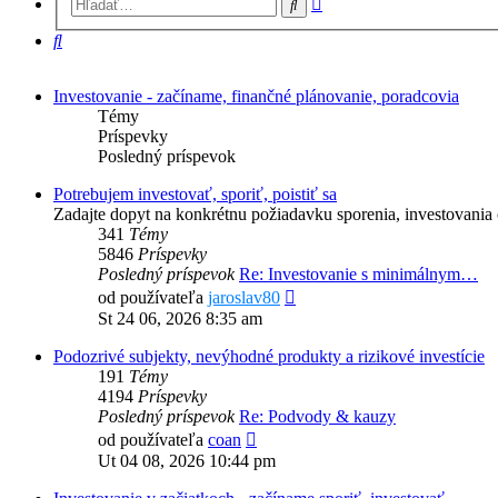
Hľadať
vyhľadávanie
Hľadať
Investovanie - začíname, finančné plánovanie, poradcovia
Témy
Príspevky
Posledný príspevok
Potrebujem investovať, sporiť, poistiť sa
Zadajte dopyt na konkrétnu požiadavku sporenia, investovania č
341
Témy
5846
Príspevky
Posledný príspevok
Re: Investovanie s minimálnym…
Zobraziť
od používateľa
jaroslav80
posledný
St 24 06, 2026 8:35 am
príspevok
Podozrivé subjekty, nevýhodné produkty a rizikové investície
191
Témy
4194
Príspevky
Posledný príspevok
Re: Podvody & kauzy
Zobraziť
od používateľa
coan
posledný
Ut 04 08, 2026 10:44 pm
príspevok