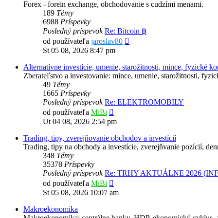
Forex - forein exchange, obchodovanie s cudzími menami.
189
Témy
6988
Príspevky
Posledný príspevok
Re: Bitcoin ฿
Zobraziť
od používateľa
jaroslav80
posledný
St 05 08, 2026 8:47 pm
príspevok
Alternatívne investície, umenie, starožitnosti, mince, fyzické k
Zberateľstvo a investovanie: mince, umenie, starožitnosti, fyz
49
Témy
1665
Príspevky
Posledný príspevok
Re: ELEKTROMOBILY
Zobraziť
od používateľa
MiBi
posledný
Ut 04 08, 2026 2:54 pm
príspevok
Trading, tipy, zverejňovanie obchodov a investícií
Trading, tipy na obchody a investície, zverejňvanie pozícií, de
348
Témy
35378
Príspevky
Posledný príspevok
Re: TRHY AKTUÁLNE 2026 (IN
Zobraziť
od používateľa
MiBi
posledný
St 05 08, 2026 10:07 am
príspevok
Makroekonomika
Makroekonomika: centrálne banky, HDP, ekonomický cyklus, 