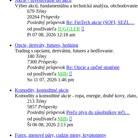
Akcie - investovanie do akcií
Výber akcií, fundamentálna a technická analýza, obchodovanie 
679
Témy
20264
Príspevky
Posledný príspevok
Re: FinTech akcie (SOFI, SEZL…
Zobraziť
od používateľa
JUGGLER
posledný
Pi 07 08, 2026 12:18 am
príspevok
Opcie, deriváty, futures, hedging
Trading s opciami, derivátmi, futures a hedžovanie.
180
Témy
7300
Príspevky
Posledný príspevok
Re: Opcie a opčné stratégie
Zobraziť
od používateľa
MiBi
posledný
So 11 07, 2026 1:46 pm
príspevok
Komodity, komoditné akcie
Komodity a komoditné akcie - ropa, energie, drahé kovy, zlato,
213
Témy
5857
Príspevky
Posledný príspevok
Prečo plyn do zásobníkov teči…
Zobraziť
od používateľa
MiBi
posledný
Št 06 08, 2026 2:13 pm
príspevok
Forex, menové páry, cudzie meny, kryptomeny