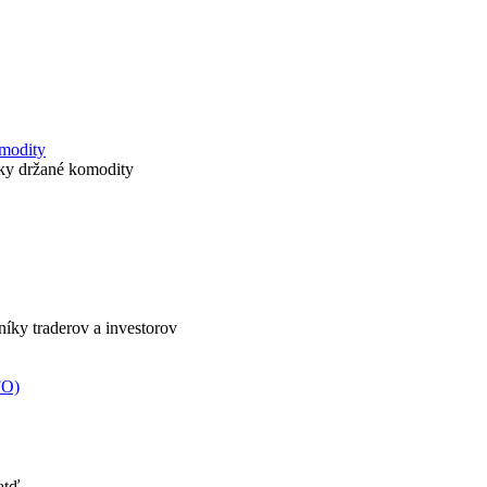
omodity
icky držané komodity
nníky traderov a investorov
FO)
atď.