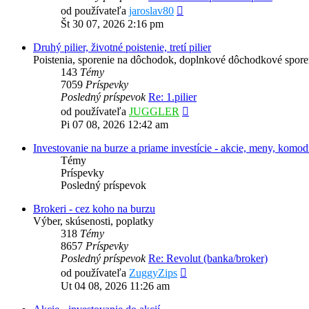
Zobraziť
od používateľa
jaroslav80
posledný
Št 30 07, 2026 2:16 pm
príspevok
Druhý pilier, životné poistenie, tretí pilier
Poistenia, sporenie na dôchodok, doplnkové dôchodkové sporenie
143
Témy
7059
Príspevky
Posledný príspevok
Re: 1.pilier
Zobraziť
od používateľa
JUGGLER
posledný
Pi 07 08, 2026 12:42 am
príspevok
Investovanie na burze a priame investície - akcie, meny, komodi
Témy
Príspevky
Posledný príspevok
Brokeri - cez koho na burzu
Výber, skúsenosti, poplatky
318
Témy
8657
Príspevky
Posledný príspevok
Re: Revolut (banka/broker)
Zobraziť
od používateľa
ZuggyZips
posledný
Ut 04 08, 2026 11:26 am
príspevok