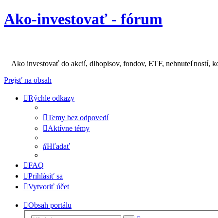
Ako-investovať - fórum
Ako investovať do akcií, dlhopisov, fondov, ETF, nehnuteľností, k
Prejsť na obsah
Rýchle odkazy
Temy bez odpovedí
Aktívne témy
Hľadať
FAQ
Prihlásiť sa
Vytvoriť účet
Obsah portálu
Rozšírené