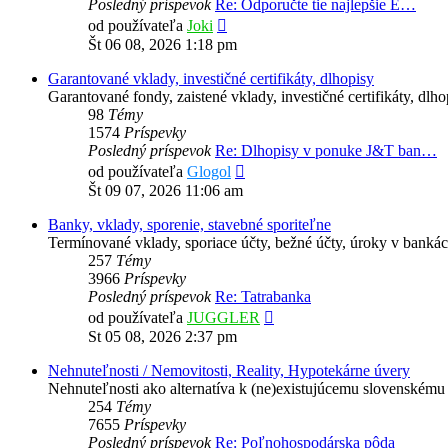
Posledný príspevok
Re: Odporučte tie najlepšie E…
Zobraziť
od používateľa
Joki
posledný
Št 06 08, 2026 1:18 pm
príspevok
Garantované vklady, investičné certifikáty, dlhopisy
Garantované fondy, zaistené vklady, investičné certifikáty, dlho
98
Témy
1574
Príspevky
Posledný príspevok
Re: Dlhopisy v ponuke J&T ban…
Zobraziť
od používateľa
Glogol
posledný
Št 09 07, 2026 11:06 am
príspevok
Banky, vklady, sporenie, stavebné sporiteľne
Termínované vklady, sporiace účty, bežné účty, úroky v bankác
257
Témy
3966
Príspevky
Posledný príspevok
Re: Tatrabanka
Zobraziť
od používateľa
JUGGLER
posledný
St 05 08, 2026 2:37 pm
príspevok
Nehnuteľnosti / Nemovitosti, Reality, Hypotekárne úvery
Nehnuteľnosti ako alternatíva k (ne)existujúcemu slovenskému 
254
Témy
7655
Príspevky
Posledný príspevok
Re: Poľnohospodárska pôda