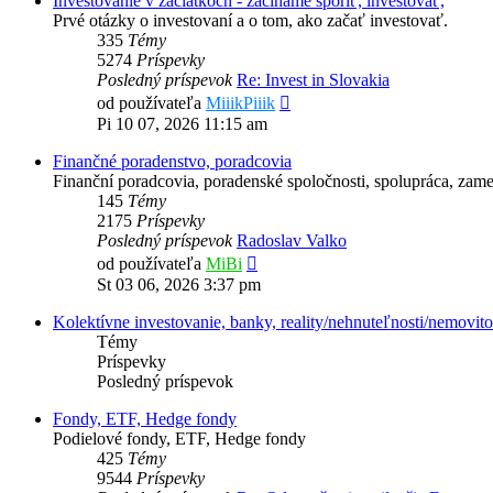
Investovanie v začiatkoch - začíname sporiť, investovať,
Prvé otázky o investovaní a o tom, ako začať investovať.
335
Témy
5274
Príspevky
Posledný príspevok
Re: Invest in Slovakia
Zobraziť
od používateľa
MiiikPiiik
posledný
Pi 10 07, 2026 11:15 am
príspevok
Finančné poradenstvo, poradcovia
Finanční poradcovia, poradenské spoločnosti, spolupráca, zame
145
Témy
2175
Príspevky
Posledný príspevok
Radoslav Valko
Zobraziť
od používateľa
MiBi
posledný
St 03 06, 2026 3:37 pm
príspevok
Kolektívne investovanie, banky, reality/nehnuteľnosti/nemovito
Témy
Príspevky
Posledný príspevok
Fondy, ETF, Hedge fondy
Podielové fondy, ETF, Hedge fondy
425
Témy
9544
Príspevky