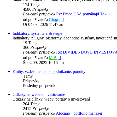
174
Témy
4586
Príspevky
Posledný príspevok
Re: Prečo USA pomáhajú Tokiu …
Zobraziť
od používateľa
Glogol
posledný
Ut 04 08, 2026 11:47 am
príspevok
Indikátory, systémy a stratégie
Indikátory, pluginy, platformy, obchodné systémy, investičné str
19
Témy
366
Príspevky
Posledný príspevok
Re: DIVIDENDOVÉ INVESTOV
Zobraziť
od používateľa
MiBi
posledný
Št 04 09, 2025 10:16 am
príspevok
Knihy, vzdelanie, dane, podnikanie, ponuky
Témy
Príspevky
Posledný príspevok
Odkazy na webe a investovanie
Odkazy na články, weby, portály o investovaní
204
Témy
2415
Príspevky
Posledný príspevok
Alocano - portfolio manazer