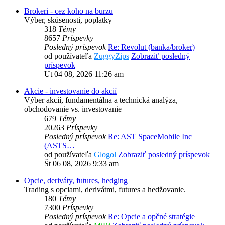
Brokeri - cez koho na burzu
Výber, skúsenosti, poplatky
318
Témy
8657
Príspevky
Posledný príspevok
Re: Revolut (banka/broker)
od používateľa
ZuggyZips
Zobraziť posledný
príspevok
Ut 04 08, 2026 11:26 am
Akcie - investovanie do akcií
Výber akcií, fundamentálna a technická analýza,
obchodovanie vs. investovanie
679
Témy
20263
Príspevky
Posledný príspevok
Re: AST SpaceMobile Inc
(ASTS…
od používateľa
Glogol
Zobraziť posledný príspevok
Št 06 08, 2026 9:33 am
Opcie, deriváty, futures, hedging
Trading s opciami, derivátmi, futures a hedžovanie.
180
Témy
7300
Príspevky
Posledný príspevok
Re: Opcie a opčné stratégie