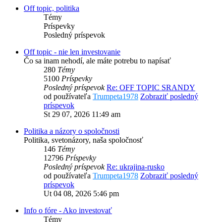
Off topic, politika
Témy
Príspevky
Posledný príspevok
Off topic - nie len investovanie
Čo sa inam nehodí, ale máte potrebu to napísať
280
Témy
5100
Príspevky
Posledný príspevok
Re: OFF TOPIC SRANDY
od používateľa
Trumpeta1978
Zobraziť posledný
príspevok
St 29 07, 2026 11:49 am
Politika a názory o spoločnosti
Politika, svetonázory, naša spoločnosť
146
Témy
12796
Príspevky
Posledný príspevok
Re: ukrajina-rusko
od používateľa
Trumpeta1978
Zobraziť posledný
príspevok
Ut 04 08, 2026 5:46 pm
Info o fóre - Ako investovať
Témy