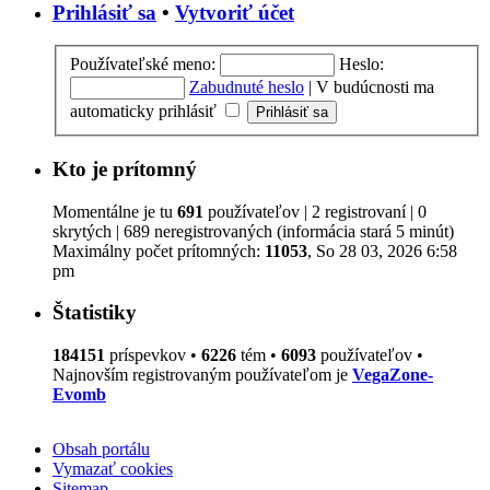
Prihlásiť sa
•
Vytvoriť účet
Používateľské meno:
Heslo:
Zabudnuté heslo
|
V budúcnosti ma
automaticky prihlásiť
Kto je prítomný
Momentálne je tu
691
používateľov | 2 registrovaní | 0
skrytých | 689 neregistrovaných (informácia stará 5 minút)
Maximálny počet prítomných:
11053
, So 28 03, 2026 6:58
pm
Štatistiky
184151
príspevkov •
6226
tém •
6093
používateľov •
Najnovším registrovaným používateľom je
VegaZone-
Evomb
Obsah portálu
Vymazať cookies
Sitemap