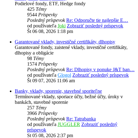
Podielové fondy, ETF, Hedge fondy
425
Témy
9544
Príspevky
Posledný príspevok
Re: Odporučte tie najlepšie E…
od používateľa
Joki
Zobraziť posledný príspevok
Št 06 08, 2026 1:18 pm
Garantované vklady, investičné certifikáty, dlhopisy
Garantované fondy, zaistené vklady, investičné certifikáty,
dlhopisy a obligácie
98
Témy
1574
Príspevky
Posledný príspevok
Re: Dlhopisy v ponuke J&T ban…
od používateľa
Glogol
Zobraziť posledný príspevok
Št 09 07, 2026 11:06 am
Banky, vklady, sporenie, stavebné sporiteľne
Termínované vklady, sporiace účty, bežné účty, úroky v
bankách, stavebné sporenie
257
Témy
3966
Príspevky
Posledný príspevok
Re: Tatrabanka
od používateľa
JUGGLER
Zobraziť posledný
príspevok
St 05 08, 2026 2:37 pm