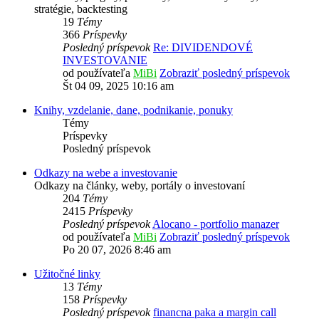
stratégie, backtesting
19
Témy
366
Príspevky
Posledný príspevok
Re: DIVIDENDOVÉ
INVESTOVANIE
od používateľa
MiBi
Zobraziť posledný príspevok
Št 04 09, 2025 10:16 am
Knihy, vzdelanie, dane, podnikanie, ponuky
Témy
Príspevky
Posledný príspevok
Odkazy na webe a investovanie
Odkazy na články, weby, portály o investovaní
204
Témy
2415
Príspevky
Posledný príspevok
Alocano - portfolio manazer
od používateľa
MiBi
Zobraziť posledný príspevok
Po 20 07, 2026 8:46 am
Užitočné linky
13
Témy
158
Príspevky
Posledný príspevok
financna paka a margin call