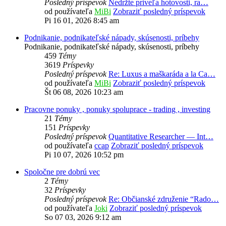
Posledný príspevok
Nedržte priveľa hotovosti, ra…
od používateľa
MiBi
Zobraziť posledný príspevok
Pi 16 01, 2026 8:45 am
Podnikanie, podnikateľské nápady, skúsenosti, príbehy
Podnikanie, podnikateľské nápady, skúsenosti, príbehy
459
Témy
3619
Príspevky
Posledný príspevok
Re: Luxus a maškaráda a la Ca…
od používateľa
MiBi
Zobraziť posledný príspevok
Št 06 08, 2026 10:23 am
Pracovne ponuky , ponuky spoluprace - trading , investing
21
Témy
151
Príspevky
Posledný príspevok
Quantitative Researcher — Int…
od používateľa
ccap
Zobraziť posledný príspevok
Pi 10 07, 2026 10:52 pm
Spoločne pre dobrú vec
2
Témy
32
Príspevky
Posledný príspevok
Re: Občianské združenie “Rado…
od používateľa
Joki
Zobraziť posledný príspevok
So 07 03, 2026 9:12 am