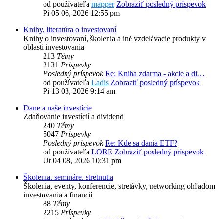
od používateľa
mapper
Zobraziť posledný príspevok
Pi 05 06, 2026 12:55 pm
Knihy, literatúra o investovaní
Knihy o investovaní, školenia a iné vzdelávacie produkty v
oblasti investovania
213
Témy
2131
Príspevky
Posledný príspevok
Re: Kniha zdarma - akcie a di…
od používateľa
Ladis
Zobraziť posledný príspevok
Pi 13 03, 2026 9:14 am
Dane a naše investície
Zdaňovanie investícií a dividend
240
Témy
5047
Príspevky
Posledný príspevok
Re: Kde sa dania ETF?
od používateľa
LORE
Zobraziť posledný príspevok
Ut 04 08, 2026 10:31 pm
Školenia. semináre. stretnutia
Školenia, eventy, konferencie, stretávky, networking ohľadom
investovania a financií
88
Témy
2215
Príspevky