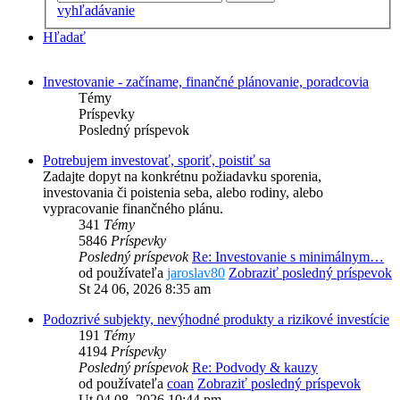
vyhľadávanie
Hľadať
Investovanie - začíname, finančné plánovanie, poradcovia
Témy
Príspevky
Posledný príspevok
Potrebujem investovať, sporiť, poistiť sa
Zadajte dopyt na konkrétnu požiadavku sporenia,
investovania či poistenia seba, alebo rodiny, alebo
vypracovanie finančného plánu.
341
Témy
5846
Príspevky
Posledný príspevok
Re: Investovanie s minimálnym…
od používateľa
jaroslav80
Zobraziť posledný príspevok
St 24 06, 2026 8:35 am
Podozrivé subjekty, nevýhodné produkty a rizikové investície
191
Témy
4194
Príspevky
Posledný príspevok
Re: Podvody & kauzy
od používateľa
coan
Zobraziť posledný príspevok
Ut 04 08, 2026 10:44 pm