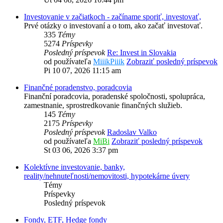
Investovanie v začiatkoch - začíname sporiť, investovať,
Prvé otázky o investovaní a o tom, ako začať investovať.
335
Témy
5274
Príspevky
Posledný príspevok
Re: Invest in Slovakia
od používateľa
MiiikPiiik
Zobraziť posledný príspevok
Pi 10 07, 2026 11:15 am
Finančné poradenstvo, poradcovia
Finanční poradcovia, poradenské spoločnosti, spolupráca,
zamestnanie, sprostredkovanie finančných služieb.
145
Témy
2175
Príspevky
Posledný príspevok
Radoslav Valko
od používateľa
MiBi
Zobraziť posledný príspevok
St 03 06, 2026 3:37 pm
Kolektívne investovanie, banky,
reality/nehnuteľnosti/nemovitosti, hypotekárne úvery
Témy
Príspevky
Posledný príspevok
Fondy, ETF, Hedge fondy