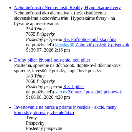
Nehnuteľnosti / Nemovitosti, Reality, Hypotekárne úvery
Nehnuteľnosti ako alternatíva k (ne)existujúcemu
slovenskému akciovému trhu. Hypotekárne úvery - na
bývanie aj investovanie.
254
Témy
7655
Príspevky
Posledný príspevok
Re: Poľnohospodárska pôda
od používateľa
jaroslav80
Zobraziť posledný príspevok
Št 30 07, 2026 2:16 pm
Druhý pilier, životné poistenie, tretí pilier
Poistenia, sporenie na dôchodok, doplnkové dôchodkové
sporenie, investičné poistky, kapitálové poistky.
143
Témy
7058
Príspevky
Posledný príspevok
Re: 1.pilier
od používateľa
xerces
Zobraziť posledný príspevok
Št 06 08, 2026 4:20 pm
Investovanie na burze a priame investície - akcie, meny,
komodity, deriváty, zberateľstvo
Témy
Príspevky
Posledný príspevok