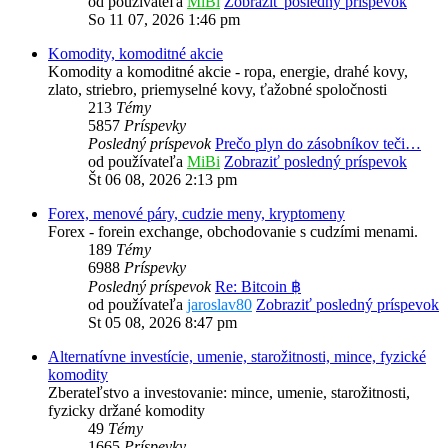
od používateľa
MiBi
Zobraziť posledný príspevok
So 11 07, 2026 1:46 pm
Komodity, komoditné akcie
Komodity a komoditné akcie - ropa, energie, drahé kovy,
zlato, striebro, priemyselné kovy, ťažobné spoločnosti
213
Témy
5857
Príspevky
Posledný príspevok
Prečo plyn do zásobníkov teči…
od používateľa
MiBi
Zobraziť posledný príspevok
Št 06 08, 2026 2:13 pm
Forex, menové páry, cudzie meny, kryptomeny
Forex - forein exchange, obchodovanie s cudzími menami.
189
Témy
6988
Príspevky
Posledný príspevok
Re: Bitcoin ฿
od používateľa
jaroslav80
Zobraziť posledný príspevok
St 05 08, 2026 8:47 pm
Alternatívne investície, umenie, starožitnosti, mince, fyzické
komodity
Zberateľstvo a investovanie: mince, umenie, starožitnosti,
fyzicky držané komodity
49
Témy
1665
Príspevky