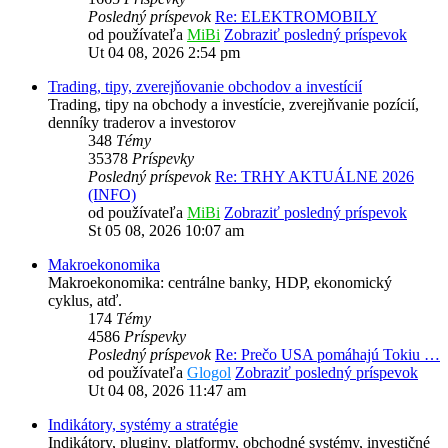
Posledný príspevok
Re: ELEKTROMOBILY
od používateľa
MiBi
Zobraziť posledný príspevok
Ut 04 08, 2026 2:54 pm
Trading, tipy, zverejňovanie obchodov a investícií
Trading, tipy na obchody a investície, zverejňvanie pozícií,
denníky traderov a investorov
348
Témy
35378
Príspevky
Posledný príspevok
Re: TRHY AKTUÁLNE 2026
(INFO)
od používateľa
MiBi
Zobraziť posledný príspevok
St 05 08, 2026 10:07 am
Makroekonomika
Makroekonomika: centrálne banky, HDP, ekonomický
cyklus, atď.
174
Témy
4586
Príspevky
Posledný príspevok
Re: Prečo USA pomáhajú Tokiu …
od používateľa
Glogol
Zobraziť posledný príspevok
Ut 04 08, 2026 11:47 am
Indikátory, systémy a stratégie
Indikátory, pluginy, platformy, obchodné systémy, investičné