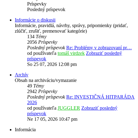
Príspevky
Posledný príspevok
Informácie o diskusii
Informácie, pravidlá, návrhy, správy, pripomienky (pridať,
zlúčiť, zrušiť, premenovať kategórie)
134
Témy
2056
Príspevky
Posledný príspevok
Re: Problémy v zobrazovaní pr…
od používateľa
tomáš virdzek
Zobraziť posledný
príspevok
So 25 07, 2026 12:08 pm
Archív
Obsah na archiváciu/vymazanie
49
Témy
2942
Príspevky
Posledný príspevok
Re: INVESTIČNÁ HITPARÁDA
2026
od používateľa
JUGGLER
Zobraziť posledný
príspevok
Ne 17 05, 2026 10:47 pm
Informácia