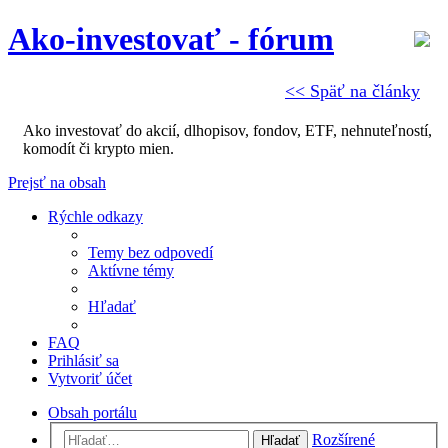
Ako-investovať - fórum
<< Späť na články
Ako investovať do akcií, dlhopisov, fondov, ETF, nehnuteľností,
komodít či krypto mien.
Prejsť na obsah
Rýchle odkazy
Temy bez odpovedí
Aktívne témy
Hľadať
FAQ
Prihlásiť sa
Vytvoriť účet
Obsah portálu
Rozšírené
Hľadať