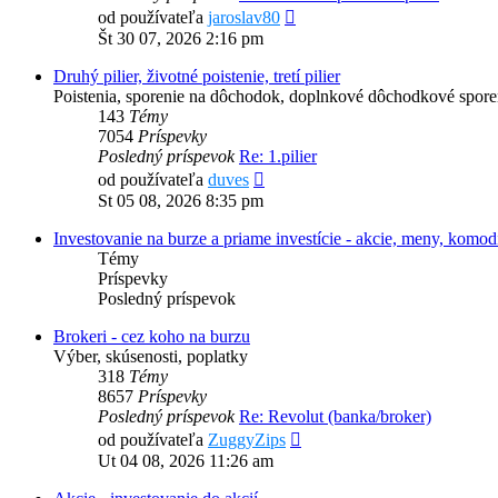
Zobraziť
od používateľa
jaroslav80
posledný
Št 30 07, 2026 2:16 pm
príspevok
Druhý pilier, životné poistenie, tretí pilier
Poistenia, sporenie na dôchodok, doplnkové dôchodkové sporenie
143
Témy
7054
Príspevky
Posledný príspevok
Re: 1.pilier
Zobraziť
od používateľa
duves
posledný
St 05 08, 2026 8:35 pm
príspevok
Investovanie na burze a priame investície - akcie, meny, komodi
Témy
Príspevky
Posledný príspevok
Brokeri - cez koho na burzu
Výber, skúsenosti, poplatky
318
Témy
8657
Príspevky
Posledný príspevok
Re: Revolut (banka/broker)
Zobraziť
od používateľa
ZuggyZips
posledný
Ut 04 08, 2026 11:26 am
príspevok