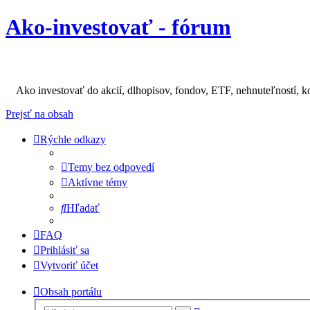
Ako-investovať - fórum
Ako investovať do akcií, dlhopisov, fondov, ETF, nehnuteľností, k
Prejsť na obsah
Rýchle odkazy
Temy bez odpovedí
Aktívne témy
Hľadať
FAQ
Prihlásiť sa
Vytvoriť účet
Obsah portálu
Rozšírené