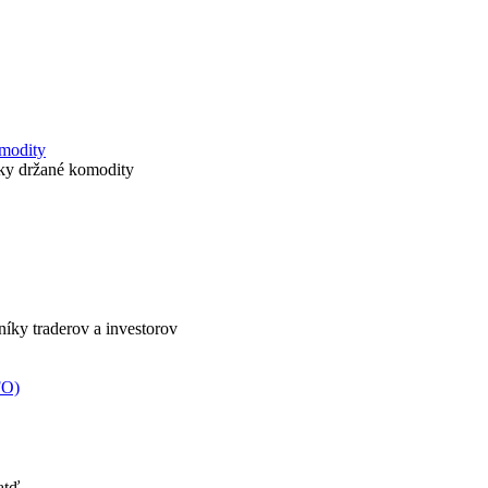
omodity
icky držané komodity
nníky traderov a investorov
FO)
atď.