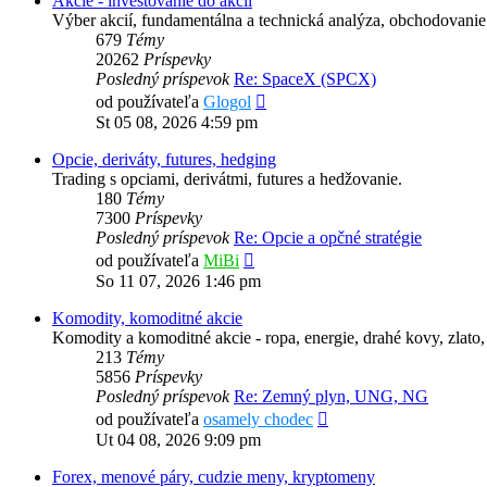
Akcie - investovanie do akcií
Výber akcií, fundamentálna a technická analýza, obchodovanie 
679
Témy
20262
Príspevky
Posledný príspevok
Re: SpaceX (SPCX)
Zobraziť
od používateľa
Glogol
posledný
St 05 08, 2026 4:59 pm
príspevok
Opcie, deriváty, futures, hedging
Trading s opciami, derivátmi, futures a hedžovanie.
180
Témy
7300
Príspevky
Posledný príspevok
Re: Opcie a opčné stratégie
Zobraziť
od používateľa
MiBi
posledný
So 11 07, 2026 1:46 pm
príspevok
Komodity, komoditné akcie
Komodity a komoditné akcie - ropa, energie, drahé kovy, zlato,
213
Témy
5856
Príspevky
Posledný príspevok
Re: Zemný plyn, UNG, NG
Zobraziť
od používateľa
osamely chodec
posledný
Ut 04 08, 2026 9:09 pm
príspevok
Forex, menové páry, cudzie meny, kryptomeny