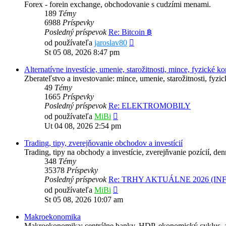
Forex - forein exchange, obchodovanie s cudzími menami.
189
Témy
6988
Príspevky
Posledný príspevok
Re: Bitcoin ฿
Zobraziť
od používateľa
jaroslav80
posledný
St 05 08, 2026 8:47 pm
príspevok
Alternatívne investície, umenie, starožitnosti, mince, fyzické k
Zberateľstvo a investovanie: mince, umenie, starožitnosti, fyz
49
Témy
1665
Príspevky
Posledný príspevok
Re: ELEKTROMOBILY
Zobraziť
od používateľa
MiBi
posledný
Ut 04 08, 2026 2:54 pm
príspevok
Trading, tipy, zverejňovanie obchodov a investícií
Trading, tipy na obchody a investície, zverejňvanie pozícií, de
348
Témy
35378
Príspevky
Posledný príspevok
Re: TRHY AKTUÁLNE 2026 (IN
Zobraziť
od používateľa
MiBi
posledný
St 05 08, 2026 10:07 am
príspevok
Makroekonomika
Makroekonomika: centrálne banky, HDP, ekonomický cyklus, 