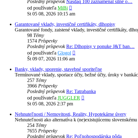
Posledný príspevok
Nasdaq 100 zaznamenal silné o…
Zobraziť
od používateľa
MiBi
posledný
St 05 08, 2026 10:15 am
príspevok
Garantované vklady, investičné certifikáty, dlhopisy
Garantované fondy, zaistené vklady, investičné certifikáty, dlho
98
Témy
1574
Príspevky
Posledný príspevok
Re: Dlhopisy v ponuke J&T ban…
Zobraziť
od používateľa
Glogol
posledný
Št 09 07, 2026 11:06 am
príspevok
Banky, vklady, sporenie, stavebné sporiteľne
Termínované vklady, sporiace účty, bežné účty, úroky v bankác
257
Témy
3966
Príspevky
Posledný príspevok
Re: Tatrabanka
Zobraziť
od používateľa
JUGGLER
posledný
St 05 08, 2026 2:37 pm
príspevok
Nehnuteľnosti / Nemovitosti, Reality, Hypotekárne úvery
Nehnuteľnosti ako alternatíva k (ne)existujúcemu slovenskému 
254
Témy
7655
Príspevky
Posledný príspevok
Re: Poľnohospodárska pôda