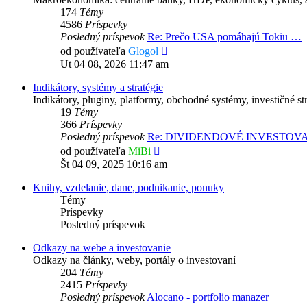
174
Témy
4586
Príspevky
Posledný príspevok
Re: Prečo USA pomáhajú Tokiu …
Zobraziť
od používateľa
Glogol
posledný
Ut 04 08, 2026 11:47 am
príspevok
Indikátory, systémy a stratégie
Indikátory, pluginy, platformy, obchodné systémy, investičné str
19
Témy
366
Príspevky
Posledný príspevok
Re: DIVIDENDOVÉ INVESTOV
Zobraziť
od používateľa
MiBi
posledný
Št 04 09, 2025 10:16 am
príspevok
Knihy, vzdelanie, dane, podnikanie, ponuky
Témy
Príspevky
Posledný príspevok
Odkazy na webe a investovanie
Odkazy na články, weby, portály o investovaní
204
Témy
2415
Príspevky
Posledný príspevok
Alocano - portfolio manazer