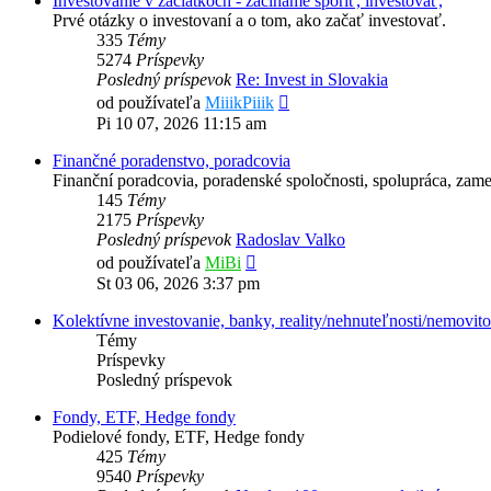
Investovanie v začiatkoch - začíname sporiť, investovať,
Prvé otázky o investovaní a o tom, ako začať investovať.
335
Témy
5274
Príspevky
Posledný príspevok
Re: Invest in Slovakia
Zobraziť
od používateľa
MiiikPiiik
posledný
Pi 10 07, 2026 11:15 am
príspevok
Finančné poradenstvo, poradcovia
Finanční poradcovia, poradenské spoločnosti, spolupráca, zame
145
Témy
2175
Príspevky
Posledný príspevok
Radoslav Valko
Zobraziť
od používateľa
MiBi
posledný
St 03 06, 2026 3:37 pm
príspevok
Kolektívne investovanie, banky, reality/nehnuteľnosti/nemovito
Témy
Príspevky
Posledný príspevok
Fondy, ETF, Hedge fondy
Podielové fondy, ETF, Hedge fondy
425
Témy
9540
Príspevky