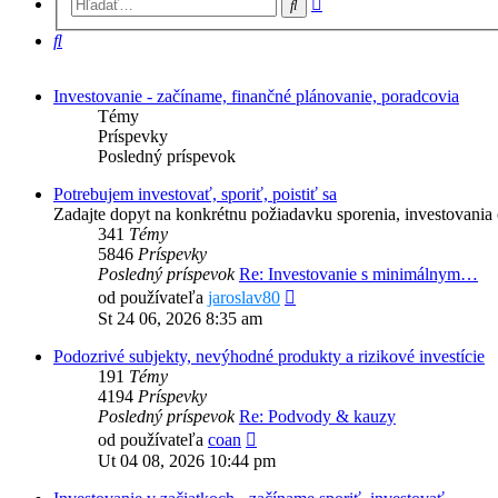
Hľadať
vyhľadávanie
Hľadať
Investovanie - začíname, finančné plánovanie, poradcovia
Témy
Príspevky
Posledný príspevok
Potrebujem investovať, sporiť, poistiť sa
Zadajte dopyt na konkrétnu požiadavku sporenia, investovania č
341
Témy
5846
Príspevky
Posledný príspevok
Re: Investovanie s minimálnym…
Zobraziť
od používateľa
jaroslav80
posledný
St 24 06, 2026 8:35 am
príspevok
Podozrivé subjekty, nevýhodné produkty a rizikové investície
191
Témy
4194
Príspevky
Posledný príspevok
Re: Podvody & kauzy
Zobraziť
od používateľa
coan
posledný
Ut 04 08, 2026 10:44 pm
príspevok