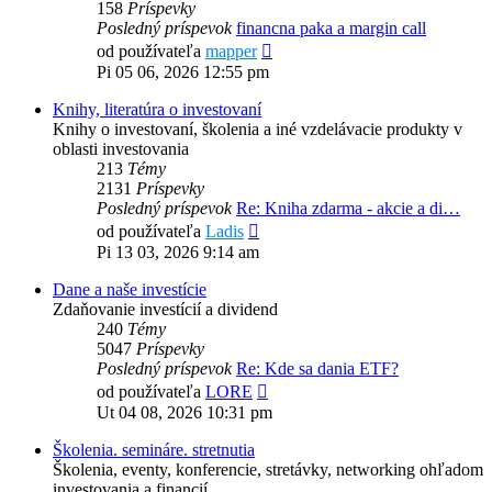
158
Príspevky
Posledný príspevok
financna paka a margin call
Zobraziť
od používateľa
mapper
posledný
Pi 05 06, 2026 12:55 pm
príspevok
Knihy, literatúra o investovaní
Knihy o investovaní, školenia a iné vzdelávacie produkty v
oblasti investovania
213
Témy
2131
Príspevky
Posledný príspevok
Re: Kniha zdarma - akcie a di…
Zobraziť
od používateľa
Ladis
posledný
Pi 13 03, 2026 9:14 am
príspevok
Dane a naše investície
Zdaňovanie investícií a dividend
240
Témy
5047
Príspevky
Posledný príspevok
Re: Kde sa dania ETF?
Zobraziť
od používateľa
LORE
posledný
Ut 04 08, 2026 10:31 pm
príspevok
Školenia. semináre. stretnutia
Školenia, eventy, konferencie, stretávky, networking ohľadom
investovania a financií