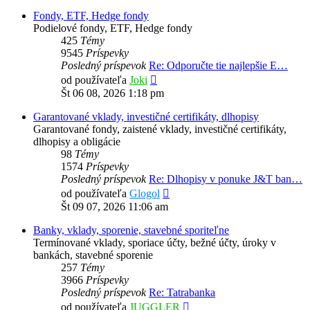
Fondy, ETF, Hedge fondy
Podielové fondy, ETF, Hedge fondy
425
Témy
9545
Príspevky
Posledný príspevok
Re: Odporučte tie najlepšie E…
Zobraziť
od používateľa
Joki
posledný
Št 06 08, 2026 1:18 pm
príspevok
Garantované vklady, investičné certifikáty, dlhopisy
Garantované fondy, zaistené vklady, investičné certifikáty,
dlhopisy a obligácie
98
Témy
1574
Príspevky
Posledný príspevok
Re: Dlhopisy v ponuke J&T ban…
Zobraziť
od používateľa
Glogol
posledný
Št 09 07, 2026 11:06 am
príspevok
Banky, vklady, sporenie, stavebné sporiteľne
Termínované vklady, sporiace účty, bežné účty, úroky v
bankách, stavebné sporenie
257
Témy
3966
Príspevky
Posledný príspevok
Re: Tatrabanka
Zobraziť
od používateľa
JUGGLER