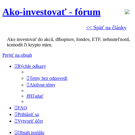
Ako-investovať - fórum
<< Späť na články
Ako investovať do akcií, dlhopisov, fondov, ETF, nehnuteľností,
komodít či krypto mien.
Prejsť na obsah
Rýchle odkazy
Temy bez odpovedí
Aktívne témy
Hľadať
FAQ
Prihlásiť sa
Vytvoriť účet
Obsah portálu