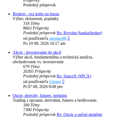
Príspevky
Posledný príspevok
Brokeri - cez koho na burzu
Výber, skúsenosti, poplatky
318
Témy
8663
Príspevky
Posledný príspevok
Re: Revolut (banka/broker)
Zobraziť
od používateľa
jaroslav80
posledný
Po 10 08, 2026 10:17 am
príspevok
Akcie - investovanie do akcií
Výber akcií, fundamentálna a technická analýza,
obchodovanie vs. investovanie
679
Témy
20265
Príspevky
Posledný príspevok
Re: SpaceX (SPCX)
Zobraziť
od používateľa
Glogol
posledný
Pi 07 08, 2026 8:08 pm
príspevok
Opcie, deriváty, futures, hedging
Trading s opciami, derivátmi, futures a hedžovanie.
180
Témy
7300
Príspevky
Posledný príspevok
Re: Opcie a opčné stratégie