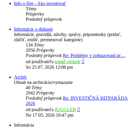
Info o fóre - Ako investovať
Témy
Príspevky
Posledný príspevok
Informácie o diskusii
Informácie, pravidlá, návrhy, správy, pripomienky (pridať,
zlúčiť, zrušiť, premenovať kategórie)
134
Témy
2056
Príspevky
Posledný príspevok
Re: Problémy v zobrazovaní pr…
Zobraziť
od používateľa
tomáš virdzek
posledný
So 25 07, 2026 12:08 pm
príspevok
Archív
Obsah na archiváciu/vymazanie
49
Témy
2942
Príspevky
Posledný príspevok
Re: INVESTIČNÁ HITPARÁDA
2026
Zobraziť
od používateľa
JUGGLER
posledný
Ne 17 05, 2026 10:47 pm
príspevok
Informácia