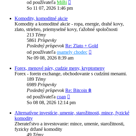
Zobraziť
od používateľa
MiBi
posledný
So 11 07, 2026 1:46 pm
príspevok
Komodity, komoditné akcie
Komodity a komoditné akcie - ropa, energie, drahé kovy,
zlato, striebro, priemyselné kovy, ťažobné spoločnosti
213
Témy
5861
Príspevky
Posledný príspevok
Re: Zlato + Gold
Zobraziť
od používateľa
osamely chodec
posledný
Ne 09 08, 2026 8:39 am
príspevok
Forex, menové páry, cudzie meny, kryptomeny
Forex - forein exchange, obchodovanie s cudzími menami.
189
Témy
6989
Príspevky
Posledný príspevok
Re: Bitcoin ฿
Zobraziť
od používateľa
coan
posledný
So 08 08, 2026 12:14 pm
príspevok
Alternatívne investície, umenie, starožitnosti, mince, fyzické
komodity
Zberateľstvo a investovanie: mince, umenie, starožitnosti,
fyzicky držané komodity
49
Témy