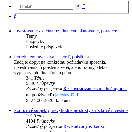
Rozšírené
Hľadať
vyhľadávanie
Hľadať
Investovanie - začíname, finančné plánovanie, poradcovia
Témy
Príspevky
Posledný príspevok
Potrebujem investovať, sporiť, poistiť sa
Zadajte dopyt na konkrétnu požiadavku sporenia,
investovania či poistenia seba, alebo rodiny, alebo
vypracovanie finančného plánu.
341
Témy
5846
Príspevky
Posledný príspevok
Re: Investovanie s minimálnym…
Zobraziť
od používateľa
jaroslav80
posledný
St 24 06, 2026 8:35 am
príspevok
Podozrivé subjekty, nevýhodné produkty a rizikové investície
191
Témy
4194
Príspevky
Posledný príspevok
Re: Podvody & kauzy
Zobraziť