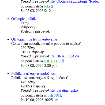
Posledný príspevok
Re: Občianské združenie “Rado…
Zobraziť
od používateľa
Joki
posledný
So 07 03, 2026 9:12 am
príspevok
Off topic, politika
Témy
Príspevky
Posledný príspevok
Off topic - nie len investovanie
Čo sa inam nehodí, ale máte potrebu to napísať
280
Témy
5101
Príspevky
Posledný príspevok
Re: BRATISLAVA
Zobraziť
od používateľa
JUGGLER
posledný
So 08 08, 2026 2:30 pm
príspevok
Politika a názory o spoločnosti
Politika, svetonázory, naša spoločnosť
146
Témy
12805
Príspevky
Posledný príspevok
Re: ukrajina-rusko
Zobraziť
od používateľa
jaroslav80
posledný
Po 10 08, 2026 10:25 am
príspevok