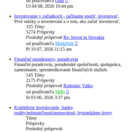
od používateľa
coan
posledný
Ut 04 08, 2026 10:44 pm
príspevok
Investovanie v začiatkoch - začíname sporiť, investovať,
Prvé otázky o investovaní a o tom, ako začať investovať.
335
Témy
5274
Príspevky
Posledný príspevok
Re: Invest in Slovakia
Zobraziť
od používateľa
MiiikPiiik
posledný
Pi 10 07, 2026 11:15 am
príspevok
Finančné poradenstvo, poradcovia
Finanční poradcovia, poradenské spoločnosti, spolupráca,
zamestnanie, sprostredkovanie finančných služieb.
145
Témy
2175
Príspevky
Posledný príspevok
Radoslav Valko
Zobraziť
od používateľa
MiBi
posledný
St 03 06, 2026 3:37 pm
príspevok
Kolektívne investovanie, banky,
reality/nehnuteľnosti/nemovitosti, hypotekárne úvery
Témy
Príspevky
Posledný príspevok