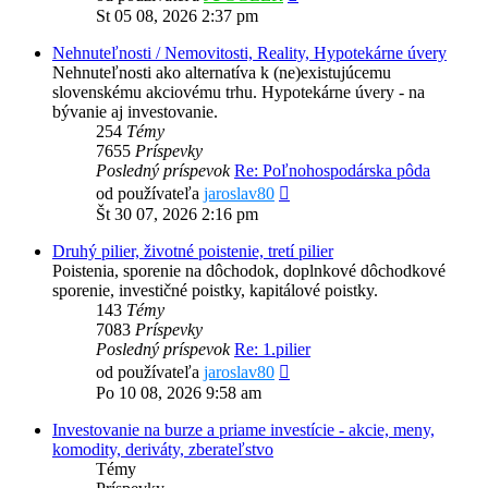
posledný
St 05 08, 2026 2:37 pm
príspevok
Nehnuteľnosti / Nemovitosti, Reality, Hypotekárne úvery
Nehnuteľnosti ako alternatíva k (ne)existujúcemu
slovenskému akciovému trhu. Hypotekárne úvery - na
bývanie aj investovanie.
254
Témy
7655
Príspevky
Posledný príspevok
Re: Poľnohospodárska pôda
Zobraziť
od používateľa
jaroslav80
posledný
Št 30 07, 2026 2:16 pm
príspevok
Druhý pilier, životné poistenie, tretí pilier
Poistenia, sporenie na dôchodok, doplnkové dôchodkové
sporenie, investičné poistky, kapitálové poistky.
143
Témy
7083
Príspevky
Posledný príspevok
Re: 1.pilier
Zobraziť
od používateľa
jaroslav80
posledný
Po 10 08, 2026 9:58 am
príspevok
Investovanie na burze a priame investície - akcie, meny,
komodity, deriváty, zberateľstvo
Témy