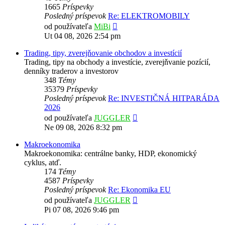
1665
Príspevky
Posledný príspevok
Re: ELEKTROMOBILY
Zobraziť
od používateľa
MiBi
posledný
Ut 04 08, 2026 2:54 pm
príspevok
Trading, tipy, zverejňovanie obchodov a investícií
Trading, tipy na obchody a investície, zverejňvanie pozícií,
denníky traderov a investorov
348
Témy
35379
Príspevky
Posledný príspevok
Re: INVESTIČNÁ HITPARÁDA
2026
Zobraziť
od používateľa
JUGGLER
posledný
Ne 09 08, 2026 8:32 pm
príspevok
Makroekonomika
Makroekonomika: centrálne banky, HDP, ekonomický
cyklus, atď.
174
Témy
4587
Príspevky
Posledný príspevok
Re: Ekonomika EU
Zobraziť
od používateľa
JUGGLER
posledný
Pi 07 08, 2026 9:46 pm
príspevok