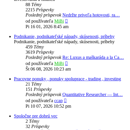
88
Témy
2215
Príspevky
Posledný príspevok
Nedržte priveľa hotovosti, ra…
Zobraziť
od používateľa
MiBi
posledný
Pi 16 01, 2026 8:45 am
príspevok
Podnikanie, podnikateľské nápady, skúsenosti, príbehy
Podnikanie, podnikateľské nápady, skúsenosti, príbehy
459
Témy
3619
Príspevky
Posledný príspevok
Re: Luxus a maškaráda a la Ca…
Zobraziť
od používateľa
MiBi
posledný
Št 06 08, 2026 10:23 am
príspevok
Pracovne ponuky , ponuky spoluprace - trading , investing
21
Témy
151
Príspevky
Posledný príspevok
Quantitative Researcher — Int…
Zobraziť
od používateľa
ccap
posledný
Pi 10 07, 2026 10:52 pm
príspevok
Spoločne pre dobrú vec
2
Témy
32
Príspevky