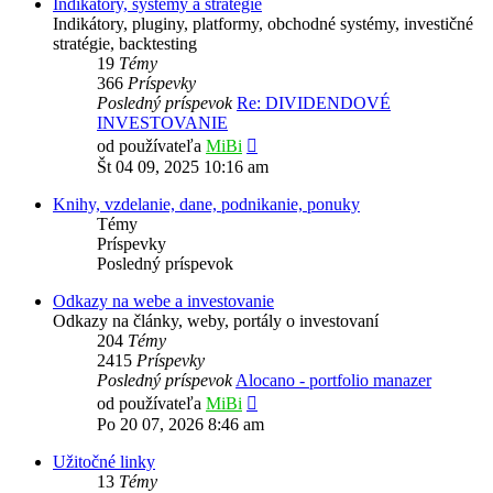
Indikátory, systémy a stratégie
Indikátory, pluginy, platformy, obchodné systémy, investičné
stratégie, backtesting
19
Témy
366
Príspevky
Posledný príspevok
Re: DIVIDENDOVÉ
INVESTOVANIE
Zobraziť
od používateľa
MiBi
posledný
Št 04 09, 2025 10:16 am
príspevok
Knihy, vzdelanie, dane, podnikanie, ponuky
Témy
Príspevky
Posledný príspevok
Odkazy na webe a investovanie
Odkazy na články, weby, portály o investovaní
204
Témy
2415
Príspevky
Posledný príspevok
Alocano - portfolio manazer
Zobraziť
od používateľa
MiBi
posledný
Po 20 07, 2026 8:46 am
príspevok
Užitočné linky
13
Témy