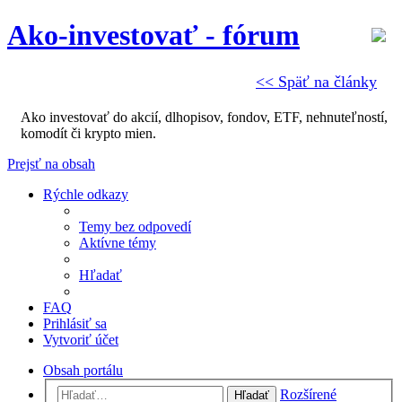
Ako-investovať - fórum
<< Späť na články
Ako investovať do akcií, dlhopisov, fondov, ETF, nehnuteľností,
komodít či krypto mien.
Prejsť na obsah
Rýchle odkazy
Temy bez odpovedí
Aktívne témy
Hľadať
FAQ
Prihlásiť sa
Vytvoriť účet
Obsah portálu
Rozšírené
Hľadať