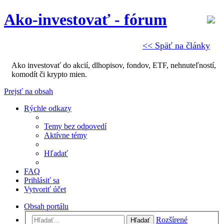
Ako-investovať - fórum
<< Späť na články
Ako investovať do akcií, dlhopisov, fondov, ETF, nehnuteľností,
komodít či krypto mien.
Prejsť na obsah
Rýchle odkazy
Temy bez odpovedí
Aktívne témy
Hľadať
FAQ
Prihlásiť sa
Vytvoriť účet
Obsah portálu
Rozšírené
Hľadať