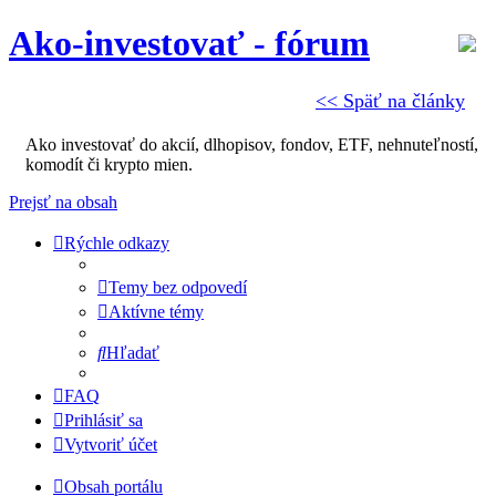
Ako-investovať - fórum
<< Späť na články
Ako investovať do akcií, dlhopisov, fondov, ETF, nehnuteľností,
komodít či krypto mien.
Prejsť na obsah
Rýchle odkazy
Temy bez odpovedí
Aktívne témy
Hľadať
FAQ
Prihlásiť sa
Vytvoriť účet
Obsah portálu