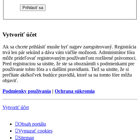
Vytvoriť účet
Ak sa chcete prihlásiť musíte byť najprv zaregsitrovaný. Registrácia
trvá len pár sekúnd a dáva vám väčšie možnosti. Administrátor fóra
môže prideľovať registrovaným používateľom rozšírené právomoci.
Pred registraciou sa uistite, že ste sa oboznámili s podmienkami pre
používanie tohto fóra a s dalšími pravidlami. Tiež sa uistite, že si
prečítate akékoľvek budúce pravidlá, ktoré sa na tomto fóre môžu
objaviť.
Podmienky používania
|
Ochrana súkromia
Vytvoriť účet
Obsah portálu
Vymazať cookies
Sitemap