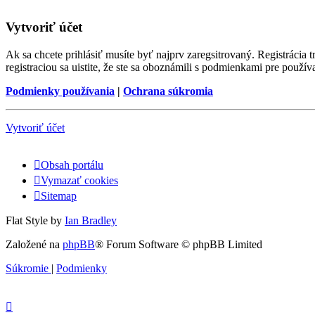
Vytvoriť účet
Ak sa chcete prihlásiť musíte byť najprv zaregsitrovaný. Registráci
registraciou sa uistite, že ste sa oboznámili s podmienkami pre používa
Podmienky používania
|
Ochrana súkromia
Vytvoriť účet
Obsah portálu
Vymazať cookies
Sitemap
Flat Style by
Ian Bradley
Založené na
phpBB
® Forum Software © phpBB Limited
Súkromie
|
Podmienky