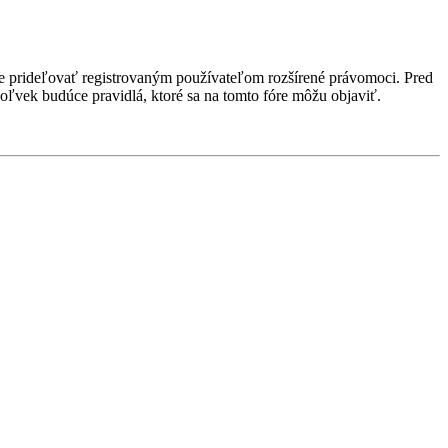
ôže prideľovať registrovaným používateľom rozšírené právomoci. Pred
kékoľvek budúce pravidlá, ktoré sa na tomto fóre môžu objaviť.