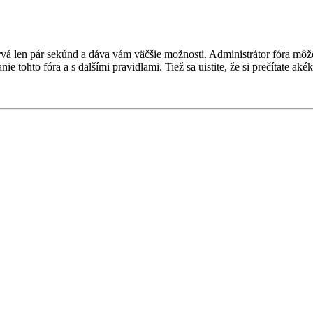
a trvá len pár sekúnd a dáva vám väčšie možnosti. Administrátor fóra m
nie tohto fóra a s dalšími pravidlami. Tiež sa uistite, že si prečítate a