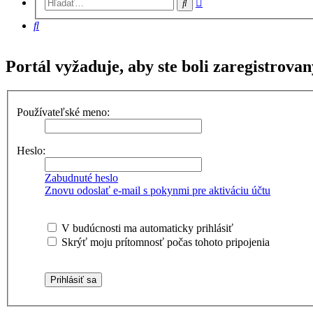
Hľadať
vyhľadávanie
Hľadať
Portál vyžaduje, aby ste boli zaregistrovan
Používateľské meno:
Heslo:
Zabudnuté heslo
Znovu odoslať e-mail s pokynmi pre aktiváciu účtu
V budúcnosti ma automaticky prihlásiť
Skrýť moju prítomnosť počas tohoto pripojenia