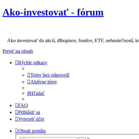
Ako-investovať - fórum
Ako investovať do akcií, dlhopisov, fondov, ETF, nehnuteľností, k
Prejsť na obsah
Rýchle odkazy
Temy bez odpovedí
Aktívne témy
Hľadať
FAQ
Prihlásiť sa
Vytvoriť účet
Obsah portálu
Rozšírené