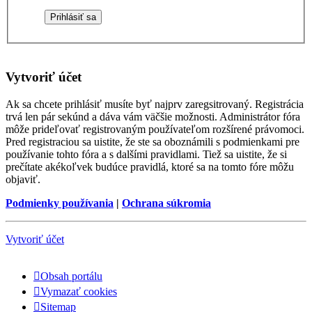
Vytvoriť účet
Ak sa chcete prihlásiť musíte byť najprv zaregsitrovaný. Registrácia
trvá len pár sekúnd a dáva vám väčšie možnosti. Administrátor fóra
môže prideľovať registrovaným používateľom rozšírené právomoci.
Pred registraciou sa uistite, že ste sa oboznámili s podmienkami pre
používanie tohto fóra a s dalšími pravidlami. Tiež sa uistite, že si
prečítate akékoľvek budúce pravidlá, ktoré sa na tomto fóre môžu
objaviť.
Podmienky používania
|
Ochrana súkromia
Vytvoriť účet
Obsah portálu
Vymazať cookies
Sitemap