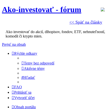
Ako-investovať - fórum
<< Späť na články
Ako investovať do akcií, dlhopisov, fondov, ETF, nehnuteľností,
komodít či krypto mien.
Prejsť na obsah
Rýchle odkazy
Temy bez odpovedí
Aktívne témy
Hľadať
FAQ
Prihlásiť sa
Vytvoriť účet
Obsah portálu