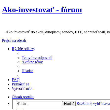
Ako-investovať - fórum
Ako investovať do akcií, dlhopisov, fondov, ETF, nehnuteľností, k
Prejsť na obsah
Rýchle odkazy
Temy bez odpovedí
Aktívne témy
Hľadať
FAQ
Prihlásiť sa
Vytvoriť účet
Obsah portálu
Rozšírené vyhľadáva
Hľadať