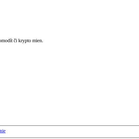
omodít či krypto mien.
nie