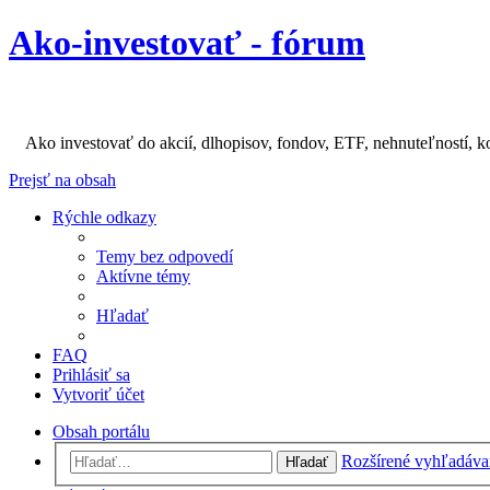
Ako-investovať - fórum
Ako investovať do akcií, dlhopisov, fondov, ETF, nehnuteľností, k
Prejsť na obsah
Rýchle odkazy
Temy bez odpovedí
Aktívne témy
Hľadať
FAQ
Prihlásiť sa
Vytvoriť účet
Obsah portálu
Rozšírené vyhľadáva
Hľadať