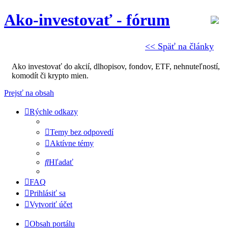
Ako-investovať - fórum
<< Späť na články
Ako investovať do akcií, dlhopisov, fondov, ETF, nehnuteľností,
komodít či krypto mien.
Prejsť na obsah
Rýchle odkazy
Temy bez odpovedí
Aktívne témy
Hľadať
FAQ
Prihlásiť sa
Vytvoriť účet
Obsah portálu