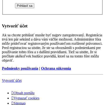
Vytvoriť účet
Ak sa chcete prihlásiť musíte byť najprv zaregsitrovaný. Registrácia
trvá len pár sekúnd a dáva vám väčšie možnosti. Administrátor fóra
môže prideľovať registrovaným používateľom rozšírené právomoci.
Pred registraciou sa uistite, že ste sa oboznámili s podmienkami pre
používanie tohto fóra a s dalšími pravidlami. Tiež sa uistite, že si
prečítate akékoľvek budúce pravidlá, ktoré sa na tomto fóre môžu
objaviť.
Podmienky používania
|
Ochrana súkromia
Vytvoriť účet
Obsah portálu
Vymazať cookies
Sitemap