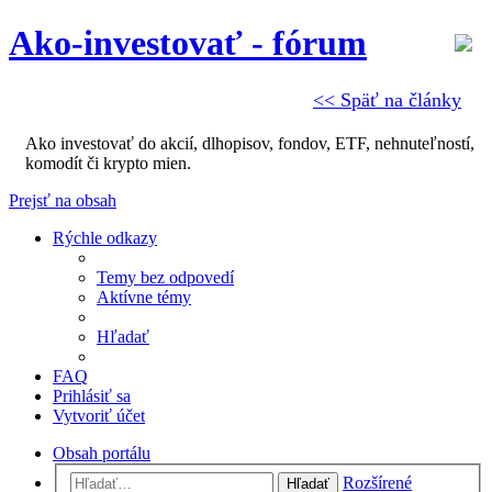
Ako-investovať - fórum
<< Späť na články
Ako investovať do akcií, dlhopisov, fondov, ETF, nehnuteľností,
komodít či krypto mien.
Prejsť na obsah
Rýchle odkazy
Temy bez odpovedí
Aktívne témy
Hľadať
FAQ
Prihlásiť sa
Vytvoriť účet
Obsah portálu
Rozšírené
Hľadať