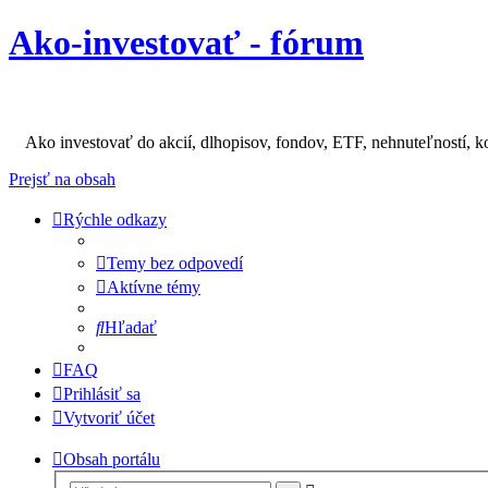
Ako-investovať - fórum
Ako investovať do akcií, dlhopisov, fondov, ETF, nehnuteľností, k
Prejsť na obsah
Rýchle odkazy
Temy bez odpovedí
Aktívne témy
Hľadať
FAQ
Prihlásiť sa
Vytvoriť účet
Obsah portálu
Rozšírené