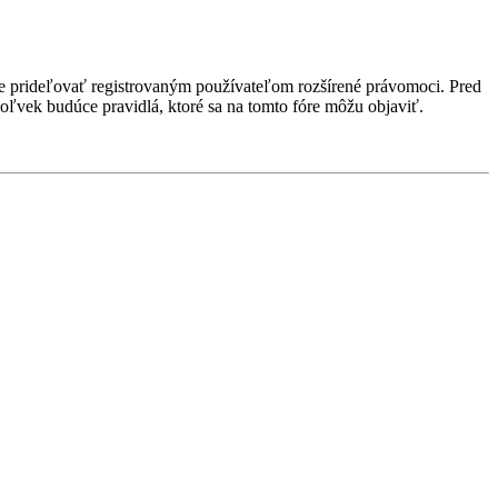
ôže prideľovať registrovaným používateľom rozšírené právomoci. Pred
kékoľvek budúce pravidlá, ktoré sa na tomto fóre môžu objaviť.