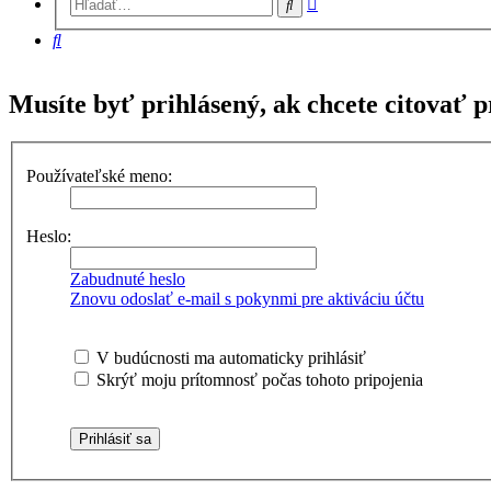
Hľadať
vyhľadávanie
Hľadať
Musíte byť prihlásený, ak chcete citovať p
Používateľské meno:
Heslo:
Zabudnuté heslo
Znovu odoslať e-mail s pokynmi pre aktiváciu účtu
V budúcnosti ma automaticky prihlásiť
Skrýť moju prítomnosť počas tohoto pripojenia