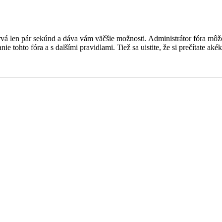
a trvá len pár sekúnd a dáva vám väčšie možnosti. Administrátor fóra m
nie tohto fóra a s dalšími pravidlami. Tiež sa uistite, že si prečítate a