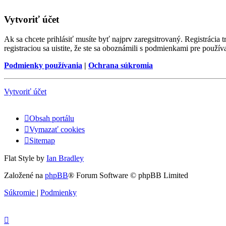
Vytvoriť účet
Ak sa chcete prihlásiť musíte byť najprv zaregsitrovaný. Registráci
registraciou sa uistite, že ste sa oboznámili s podmienkami pre používa
Podmienky používania
|
Ochrana súkromia
Vytvoriť účet
Obsah portálu
Vymazať cookies
Sitemap
Flat Style by
Ian Bradley
Založené na
phpBB
® Forum Software © phpBB Limited
Súkromie
|
Podmienky