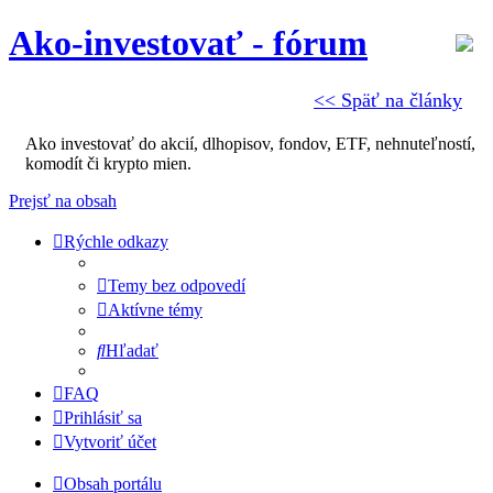
Ako-investovať - fórum
<< Späť na články
Ako investovať do akcií, dlhopisov, fondov, ETF, nehnuteľností,
komodít či krypto mien.
Prejsť na obsah
Rýchle odkazy
Temy bez odpovedí
Aktívne témy
Hľadať
FAQ
Prihlásiť sa
Vytvoriť účet
Obsah portálu