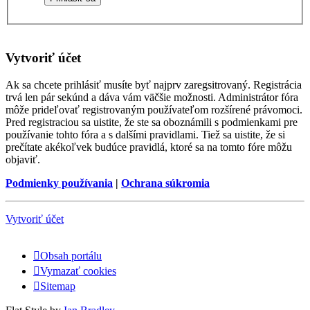
Vytvoriť účet
Ak sa chcete prihlásiť musíte byť najprv zaregsitrovaný. Registrácia
trvá len pár sekúnd a dáva vám väčšie možnosti. Administrátor fóra
môže prideľovať registrovaným používateľom rozšírené právomoci.
Pred registraciou sa uistite, že ste sa oboznámili s podmienkami pre
používanie tohto fóra a s dalšími pravidlami. Tiež sa uistite, že si
prečítate akékoľvek budúce pravidlá, ktoré sa na tomto fóre môžu
objaviť.
Podmienky používania
|
Ochrana súkromia
Vytvoriť účet
Obsah portálu
Vymazať cookies
Sitemap