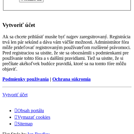
Vytvoriť účet
Ak sa chcete prihlásiť musíte byť najprv zaregsitrovaný. Registrácia
trvá len pár sekúnd a dáva vám väčšie možnosti. Administrátor fóra
môže prideľovať registrovaným používateľom rozšírené právomoci.
Pred registraciou sa uistite, že ste sa oboznámili s podmienkami pre
používanie tohto fóra a s dalšími pravidlami. Tiež sa uistite, že si
prečítate akékoľvek budúce pravidlá, ktoré sa na tomto fóre môžu
objaviť.
Podmienky používania
|
Ochrana súkromia
Vytvoriť účet
Obsah portálu
Vymazať cookies
Sitemap