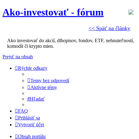
Ako-investovať - fórum
<< Späť na články
Ako investovať do akcií, dlhopisov, fondov, ETF, nehnuteľností,
komodít či krypto mien.
Prejsť na obsah
Rýchle odkazy
Temy bez odpovedí
Aktívne témy
Hľadať
FAQ
Prihlásiť sa
Vytvoriť účet
Obsah portálu