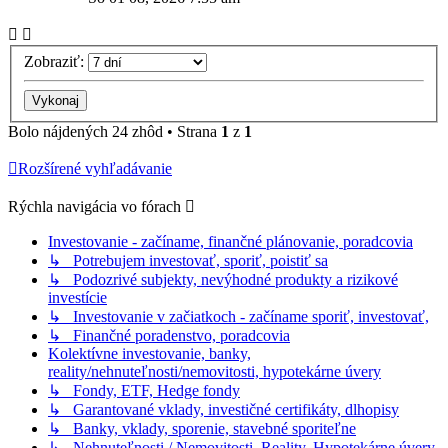
Zobraziť:
Bolo nájdených 24 zhôd • Strana
1
z
1
Rozšírené vyhľadávanie
Rýchla navigácia vo fórach
Investovanie - začíname, finančné plánovanie, poradcovia
↳ Potrebujem investovať, sporiť, poistiť sa
↳ Podozrivé subjekty, nevýhodné produkty a rizikové
investície
↳ Investovanie v začiatkoch - začíname sporiť, investovať,
↳ Finančné poradenstvo, poradcovia
Kolektívne investovanie, banky,
reality/nehnuteľnosti/nemovitosti, hypotekárne úvery
↳ Fondy, ETF, Hedge fondy
↳ Garantované vklady, investičné certifikáty, dlhopisy
↳ Banky, vklady, sporenie, stavebné sporiteľne
↳ Nehnuteľnosti / Nemovitosti, Reality, Hypotekárne úvery