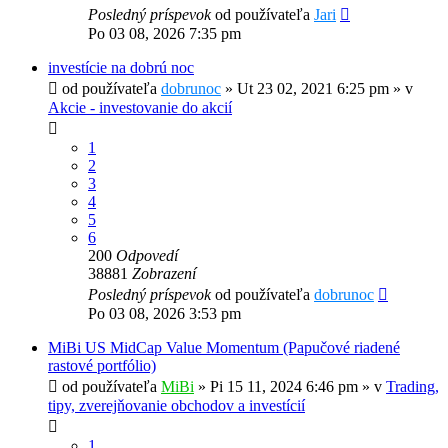
Posledný príspevok
od používateľa
Jari
Po 03 08, 2026 7:35 pm
investície na dobrú noc
od používateľa
dobrunoc
»
Ut 23 02, 2021 6:25 pm
» v
Akcie - investovanie do akcií
1
2
3
4
5
6
200
Odpovedí
38881
Zobrazení
Posledný príspevok
od používateľa
dobrunoc
Po 03 08, 2026 3:53 pm
MiBi US MidCap Value Momentum (Papučové riadené
rastové portfólio)
od používateľa
MiBi
»
Pi 15 11, 2024 6:46 pm
» v
Trading,
tipy, zverejňovanie obchodov a investícií
1