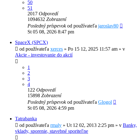
50
51
2017
Odpovedí
1094632
Zobrazení
Posledný príspevok
od používateľa
jaroslav80
St 05 08, 2026 8:47 pm
SpaceX (SPCX)
od používateľa
xerces
»
Po 15 12, 2025 11:57 am
» v
Akcie - investovanie do akcií
1
2
3
4
122
Odpovedí
15898
Zobrazení
Posledný príspevok
od používateľa
Glogol
St 05 08, 2026 4:59 pm
Tatrabanka
od používateľa
rmaly
»
Ut 12 02, 2013 2:25 pm
» v
Banky,
vklady, sporenie, stavebné sporiteľne