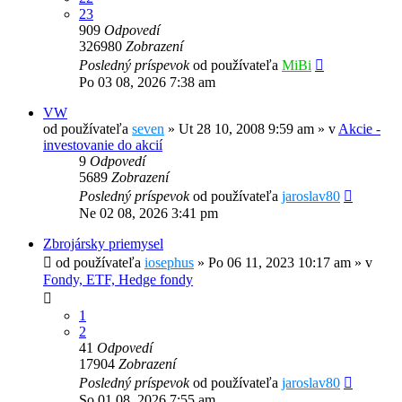
23
909
Odpovedí
326980
Zobrazení
Posledný príspevok
od používateľa
MiBi
Po 03 08, 2026 7:38 am
VW
od používateľa
seven
»
Ut 28 10, 2008 9:59 am
» v
Akcie -
investovanie do akcií
9
Odpovedí
5689
Zobrazení
Posledný príspevok
od používateľa
jaroslav80
Ne 02 08, 2026 3:41 pm
Zbrojársky priemysel
od používateľa
iosephus
»
Po 06 11, 2023 10:17 am
» v
Fondy, ETF, Hedge fondy
1
2
41
Odpovedí
17904
Zobrazení
Posledný príspevok
od používateľa
jaroslav80
So 01 08, 2026 7:55 am