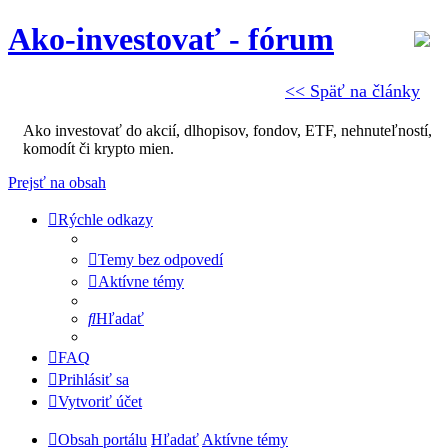
Ako-investovať - fórum
<< Späť na články
Ako investovať do akcií, dlhopisov, fondov, ETF, nehnuteľností,
komodít či krypto mien.
Prejsť na obsah
Rýchle odkazy
Temy bez odpovedí
Aktívne témy
Hľadať
FAQ
Prihlásiť sa
Vytvoriť účet
Obsah portálu
Hľadať
Aktívne témy