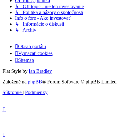
Off topic, politika
↳ Off topic - nie len investovanie
↳ Politika a názory o spoločnosti
Info o fóre - Ako investovať
↳ Informácie o diskusii
↳ Archív
Obsah portálu
Vymazať cookies
Sitemap
Flat Style by
Ian Bradley
Založené na
phpBB
® Forum Software © phpBB Limited
Súkromie
|
Podmienky