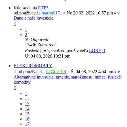
Kde sa dania ETF?
od používateľa
martin9171
»
Ne 20 03, 2022 10:57 pm
» v
Dane a naše investície
1
2
59
Odpovedí
13436
Zobrazení
Posledný príspevok
od používateľa
LORE
Ut 04 08, 2026 10:31 pm
ELEKTROMOBILY
od používateľa
JUGGLER
»
Št 04 08, 2022 4:54 pm
» v
Alternatívne investície, umenie, starožitnosti, mince, fyzické
komodity
1
…
13
14
15
16
17