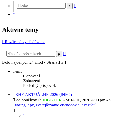
Rozšírené
Hľadať
vyhľadávanie
Hľadať
Aktívne témy
Rozšírené vyhľadávanie
Rozšírené
Hľadať
vyhľadávanie
Bolo nájdených 24 zhôd • Strana
1
z
1
Témy
Odpovedí
Zobrazení
Posledný príspevok
TRHY AKTUÁLNE 2026 (INFO)
od používateľa
JUGGLER
»
St 14 01, 2026 4:09 pm
» v
Trading, tipy, zverejňovanie obchodov a investícií
1