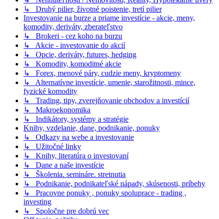
↳ Druhý pilier, životné poistenie, tretí pilier
Investovanie na burze a priame investície - akcie, meny,
komodity, deriváty, zberateľstvo
↳ Brokeri - cez koho na burzu
↳ Akcie - investovanie do akcií
↳ Opcie, deriváty, futures, hedging
↳ Komodity, komoditné akcie
↳ Forex, menové páry, cudzie meny, kryptomeny
↳ Alternatívne investície, umenie, starožitnosti, mince,
fyzické komodity
↳ Trading, tipy, zverejňovanie obchodov a investícií
↳ Makroekonomika
↳ Indikátory, systémy a stratégie
Knihy, vzdelanie, dane, podnikanie, ponuky
↳ Odkazy na webe a investovanie
↳ Užitočné linky
↳ Knihy, literatúra o investovaní
↳ Dane a naše investície
↳ Školenia. semináre. stretnutia
↳ Podnikanie, podnikateľské nápady, skúsenosti, príbehy
↳ Pracovne ponuky , ponuky spoluprace - trading ,
investing
↳ Spoločne pre dobrú vec