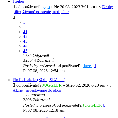
1.pilier
od používateľa
jogo
»
Ne 20 08, 2023 3:01 pm
» v
Druhý
pilier, životné poistenie, tretí pilier
1
…
41
42
43
44
45
1785
Odpovedí
323544
Zobrazení
Posledný príspevok
od používateľa
duves
Pi 07 08, 2026 12:54 pm
FinTech akcie (SOFI, SEZL ...)
od používateľa
JUGGLER
»
Št 26 02, 2026 6:20 pm
» v
Akcie - investovanie do akcií
17
Odpovedí
2806
Zobrazení
Posledný príspevok
od používateľa
JUGGLER
Pi 07 08, 2026 12:18 am