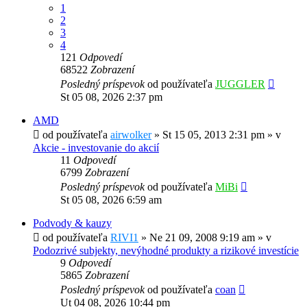
1
2
3
4
121
Odpovedí
68522
Zobrazení
Posledný príspevok
od používateľa
JUGGLER
St 05 08, 2026 2:37 pm
AMD
od používateľa
airwolker
»
St 15 05, 2013 2:31 pm
» v
Akcie - investovanie do akcií
11
Odpovedí
6799
Zobrazení
Posledný príspevok
od používateľa
MiBi
St 05 08, 2026 6:59 am
Podvody & kauzy
od používateľa
RIVI1
»
Ne 21 09, 2008 9:19 am
» v
Podozrivé subjekty, nevýhodné produkty a rizikové investície
9
Odpovedí
5865
Zobrazení
Posledný príspevok
od používateľa
coan
Ut 04 08, 2026 10:44 pm