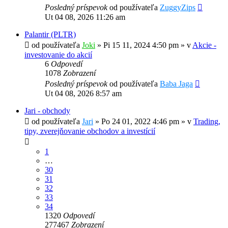
Posledný príspevok
od používateľa
ZuggyZips
Ut 04 08, 2026 11:26 am
Palantir (PLTR)
od používateľa
Joki
»
Pi 15 11, 2024 4:50 pm
» v
Akcie -
investovanie do akcií
6
Odpovedí
1078
Zobrazení
Posledný príspevok
od používateľa
Baba Jaga
Ut 04 08, 2026 8:57 am
Jari - obchody
od používateľa
Jari
»
Po 24 01, 2022 4:46 pm
» v
Trading,
tipy, zverejňovanie obchodov a investícií
1
…
30
31
32
33
34
1320
Odpovedí
277467
Zobrazení