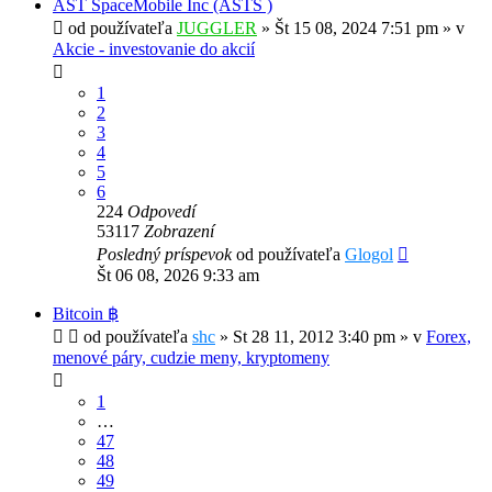
AST SpaceMobile Inc (ASTS )
od používateľa
JUGGLER
»
Št 15 08, 2024 7:51 pm
» v
Akcie - investovanie do akcií
1
2
3
4
5
6
224
Odpovedí
53117
Zobrazení
Posledný príspevok
od používateľa
Glogol
Št 06 08, 2026 9:33 am
Bitcoin ฿
od používateľa
shc
»
St 28 11, 2012 3:40 pm
» v
Forex,
menové páry, cudzie meny, kryptomeny
1
…
47
48
49