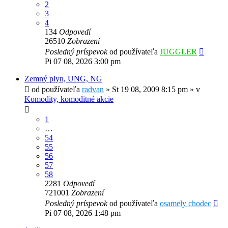
2
3
4
134
Odpovedí
26510
Zobrazení
Posledný príspevok
od používateľa
JUGGLER
Pi 07 08, 2026 3:00 pm
Zemný plyn, UNG, NG
od používateľa
radvan
»
St 19 08, 2009 8:15 pm
» v
Komodity, komoditné akcie
1
…
54
55
56
57
58
2281
Odpovedí
721001
Zobrazení
Posledný príspevok
od používateľa
osamely chodec
Pi 07 08, 2026 1:48 pm