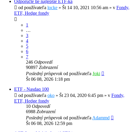
Odporučte tie najlepšie ETF-ká
od používateľa
locke
»
Št 14 10, 2021 10:56 am
» v
Fondy,
ETF, Hedge fondy
1
…
3
4
5
6
7
246
Odpovedí
90897
Zobrazení
Posledný príspevok
od používateľa
Joki
Št 06 08, 2026 1:18 pm
ETF - Nasdaq 100
od používateľa
oko
»
Št 23 04, 2020 6:45 pm
» v
Fondy,
ETF, Hedge fondy
10
Odpovedí
6988
Zobrazení
Posledný príspevok
od používateľa
Adammd
Št 06 08, 2026 12:59 pm