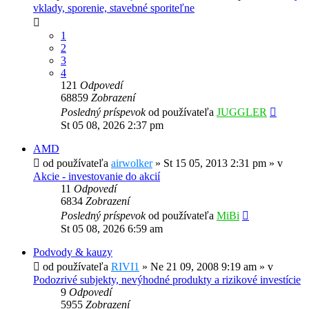
vklady, sporenie, stavebné sporiteľne
1
2
3
4
121
Odpovedí
68859
Zobrazení
Posledný príspevok
od používateľa
JUGGLER
St 05 08, 2026 2:37 pm
AMD
od používateľa
airwolker
»
St 15 05, 2013 2:31 pm
» v
Akcie - investovanie do akcií
11
Odpovedí
6834
Zobrazení
Posledný príspevok
od používateľa
MiBi
St 05 08, 2026 6:59 am
Podvody & kauzy
od používateľa
RIVI1
»
Ne 21 09, 2008 9:19 am
» v
Podozrivé subjekty, nevýhodné produkty a rizikové investície
9
Odpovedí
5955
Zobrazení