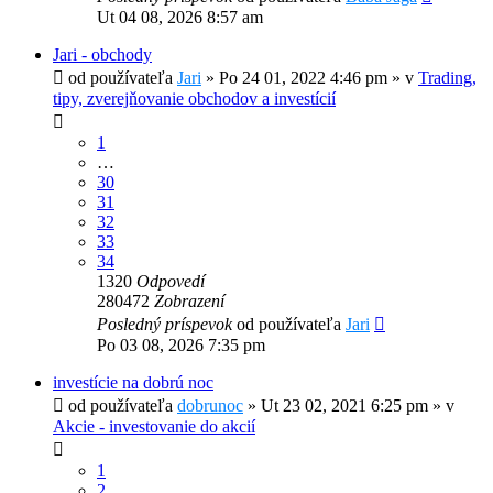
Ut 04 08, 2026 8:57 am
Jari - obchody
od používateľa
Jari
»
Po 24 01, 2022 4:46 pm
» v
Trading,
tipy, zverejňovanie obchodov a investícií
1
…
30
31
32
33
34
1320
Odpovedí
280472
Zobrazení
Posledný príspevok
od používateľa
Jari
Po 03 08, 2026 7:35 pm
investície na dobrú noc
od používateľa
dobrunoc
»
Ut 23 02, 2021 6:25 pm
» v
Akcie - investovanie do akcií
1
2