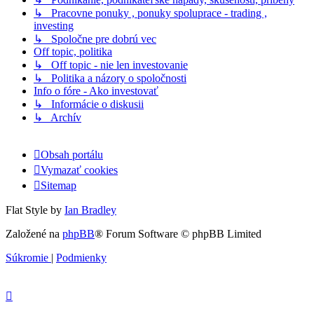
↳ Pracovne ponuky , ponuky spoluprace - trading ,
investing
↳ Spoločne pre dobrú vec
Off topic, politika
↳ Off topic - nie len investovanie
↳ Politika a názory o spoločnosti
Info o fóre - Ako investovať
↳ Informácie o diskusii
↳ Archív
Obsah portálu
Vymazať cookies
Sitemap
Flat Style by
Ian Bradley
Založené na
phpBB
® Forum Software © phpBB Limited
Súkromie
|
Podmienky