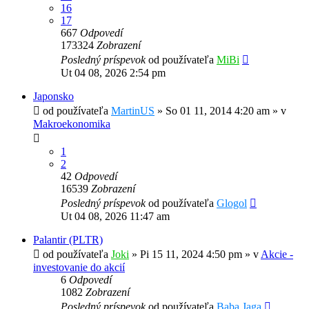
16
17
667
Odpovedí
173324
Zobrazení
Posledný príspevok
od používateľa
MiBi
Ut 04 08, 2026 2:54 pm
Japonsko
od používateľa
MartinUS
»
So 01 11, 2014 4:20 am
» v
Makroekonomika
1
2
42
Odpovedí
16539
Zobrazení
Posledný príspevok
od používateľa
Glogol
Ut 04 08, 2026 11:47 am
Palantir (PLTR)
od používateľa
Joki
»
Pi 15 11, 2024 4:50 pm
» v
Akcie -
investovanie do akcií
6
Odpovedí
1082
Zobrazení
Posledný príspevok
od používateľa
Baba Jaga