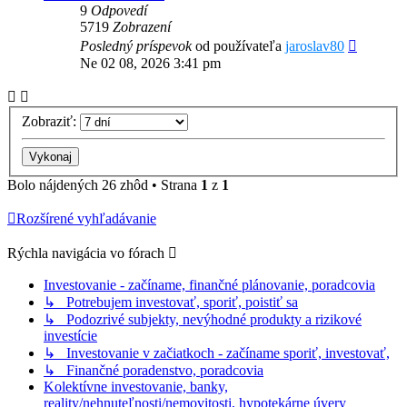
9
Odpovedí
5719
Zobrazení
Posledný príspevok
od používateľa
jaroslav80
Ne 02 08, 2026 3:41 pm
Zobraziť:
Bolo nájdených 26 zhôd • Strana
1
z
1
Rozšírené vyhľadávanie
Rýchla navigácia vo fórach
Investovanie - začíname, finančné plánovanie, poradcovia
↳ Potrebujem investovať, sporiť, poistiť sa
↳ Podozrivé subjekty, nevýhodné produkty a rizikové
investície
↳ Investovanie v začiatkoch - začíname sporiť, investovať,
↳ Finančné poradenstvo, poradcovia
Kolektívne investovanie, banky,
reality/nehnuteľnosti/nemovitosti, hypotekárne úvery