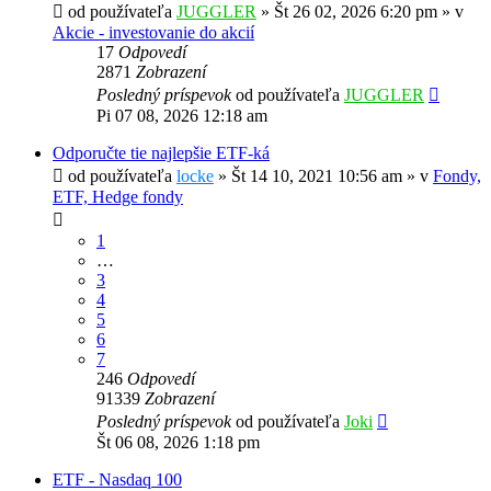
od používateľa
JUGGLER
»
Št 26 02, 2026 6:20 pm
» v
Akcie - investovanie do akcií
17
Odpovedí
2871
Zobrazení
Posledný príspevok
od používateľa
JUGGLER
Pi 07 08, 2026 12:18 am
Odporučte tie najlepšie ETF-ká
od používateľa
locke
»
Št 14 10, 2021 10:56 am
» v
Fondy,
ETF, Hedge fondy
1
…
3
4
5
6
7
246
Odpovedí
91339
Zobrazení
Posledný príspevok
od používateľa
Joki
Št 06 08, 2026 1:18 pm
ETF - Nasdaq 100