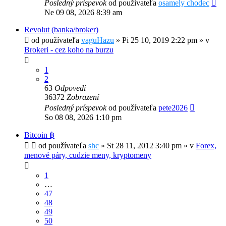
Posledný príspevok
od používateľa
osamely chodec
Ne 09 08, 2026 8:39 am
Revolut (banka/broker)
od používateľa
vaguHazu
»
Pi 25 10, 2019 2:22 pm
» v
Brokeri - cez koho na burzu
1
2
63
Odpovedí
36372
Zobrazení
Posledný príspevok
od používateľa
pete2026
So 08 08, 2026 1:10 pm
Bitcoin ฿
od používateľa
shc
»
St 28 11, 2012 3:40 pm
» v
Forex,
menové páry, cudzie meny, kryptomeny
1
…
47
48
49
50