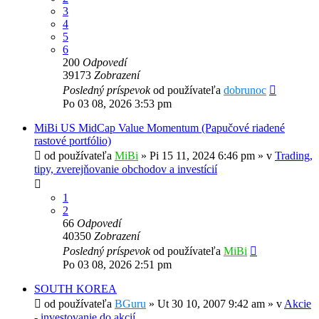
3
4
5
6
200
Odpovedí
39173
Zobrazení
Posledný príspevok
od používateľa
dobrunoc
Po 03 08, 2026 3:53 pm
MiBi US MidCap Value Momentum (Papučové riadené
rastové portfólio)
od používateľa
MiBi
»
Pi 15 11, 2024 6:46 pm
» v
Trading,
tipy, zverejňovanie obchodov a investícií
1
2
66
Odpovedí
40350
Zobrazení
Posledný príspevok
od používateľa
MiBi
Po 03 08, 2026 2:51 pm
SOUTH KOREA
od používateľa
BGuru
»
Ut 30 10, 2007 9:42 am
» v
Akcie
- investovanie do akcií