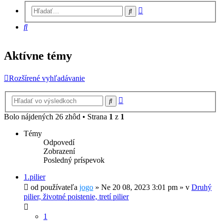
Rozšírené
Hľadať
vyhľadávanie
Hľadať
Aktívne témy
Rozšírené vyhľadávanie
Rozšírené
Hľadať
vyhľadávanie
Bolo nájdených 26 zhôd • Strana
1
z
1
Témy
Odpovedí
Zobrazení
Posledný príspevok
1.pilier
od používateľa
jogo
»
Ne 20 08, 2023 3:01 pm
» v
Druhý
pilier, životné poistenie, tretí pilier
1