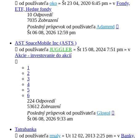
od používateľa
oko
»
Št 23 04, 2020 6:45 pm
» v
Fondy,
ETF, Hedge fondy
10
Odpovedí
7035
Zobrazení
Posledný príspevok
od používateľa
Adammd
Št 06 08, 2026 12:59 pm
AST SpaceMobile Inc (ASTS )
od používateľa
JUGGLER
»
Št 15 08, 2024 7:51 pm
» v
Akcie - investovanie do akcií
1
2
3
4
5
6
224
Odpovedí
53612
Zobrazení
Posledný príspevok
od používateľa
Glogol
Št 06 08, 2026 9:33 am
Tatrabanka
od používateľa
rmaly
»
Ut 12 02, 2013 2:25 pm
» v
Banky,