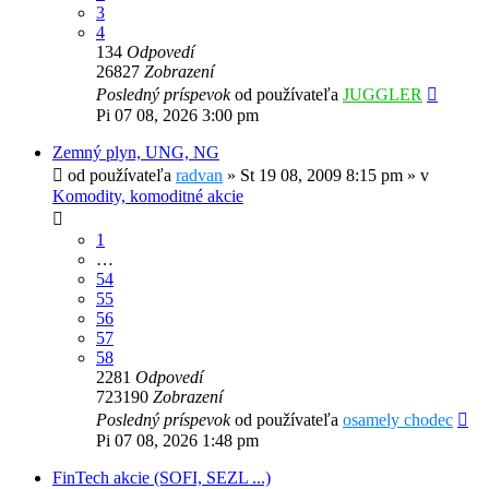
3
4
134
Odpovedí
26827
Zobrazení
Posledný príspevok
od používateľa
JUGGLER
Pi 07 08, 2026 3:00 pm
Zemný plyn, UNG, NG
od používateľa
radvan
»
St 19 08, 2009 8:15 pm
» v
Komodity, komoditné akcie
1
…
54
55
56
57
58
2281
Odpovedí
723190
Zobrazení
Posledný príspevok
od používateľa
osamely chodec
Pi 07 08, 2026 1:48 pm
FinTech akcie (SOFI, SEZL ...)