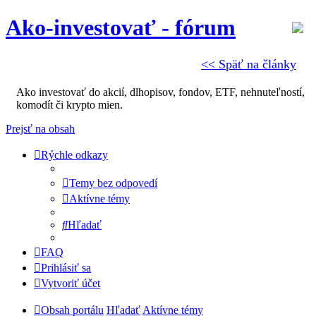
Ako-investovať - fórum
<< Späť na články
Ako investovať do akcií, dlhopisov, fondov, ETF, nehnuteľností,
komodít či krypto mien.
Prejsť na obsah
Rýchle odkazy
Temy bez odpovedí
Aktívne témy
Hľadať
FAQ
Prihlásiť sa
Vytvoriť účet
Obsah portálu
Hľadať
Aktívne témy