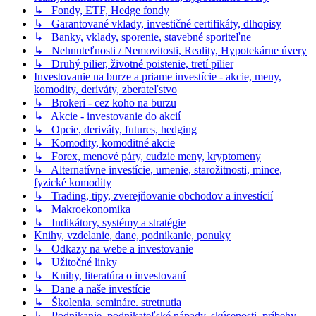
↳ Fondy, ETF, Hedge fondy
↳ Garantované vklady, investičné certifikáty, dlhopisy
↳ Banky, vklady, sporenie, stavebné sporiteľne
↳ Nehnuteľnosti / Nemovitosti, Reality, Hypotekárne úvery
↳ Druhý pilier, životné poistenie, tretí pilier
Investovanie na burze a priame investície - akcie, meny,
komodity, deriváty, zberateľstvo
↳ Brokeri - cez koho na burzu
↳ Akcie - investovanie do akcií
↳ Opcie, deriváty, futures, hedging
↳ Komodity, komoditné akcie
↳ Forex, menové páry, cudzie meny, kryptomeny
↳ Alternatívne investície, umenie, starožitnosti, mince,
fyzické komodity
↳ Trading, tipy, zverejňovanie obchodov a investícií
↳ Makroekonomika
↳ Indikátory, systémy a stratégie
Knihy, vzdelanie, dane, podnikanie, ponuky
↳ Odkazy na webe a investovanie
↳ Užitočné linky
↳ Knihy, literatúra o investovaní
↳ Dane a naše investície
↳ Školenia. semináre. stretnutia
↳ Podnikanie, podnikateľské nápady, skúsenosti, príbehy