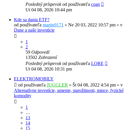
Posledný príspevok
od používateľa
coan
Ut 04 08, 2026 10:44 pm
Kde sa dania ETF?
od používateľa
martin9171
»
Ne 20 03, 2022 10:57 pm
» v
Dane a naše investície
1
2
59
Odpovedí
13502
Zobrazení
Posledný príspevok
od používateľa
LORE
Ut 04 08, 2026 10:31 pm
ELEKTROMOBILY
od používateľa
JUGGLER
»
Št 04 08, 2022 4:54 pm
» v
Alternatívne investície, umenie, starožitnosti, mince, fyzické
komodity
1
…
13
14
15