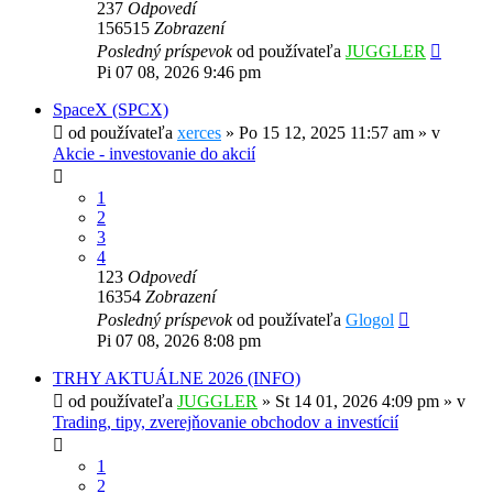
237
Odpovedí
156515
Zobrazení
Posledný príspevok
od používateľa
JUGGLER
Pi 07 08, 2026 9:46 pm
SpaceX (SPCX)
od používateľa
xerces
»
Po 15 12, 2025 11:57 am
» v
Akcie - investovanie do akcií
1
2
3
4
123
Odpovedí
16354
Zobrazení
Posledný príspevok
od používateľa
Glogol
Pi 07 08, 2026 8:08 pm
TRHY AKTUÁLNE 2026 (INFO)
od používateľa
JUGGLER
»
St 14 01, 2026 4:09 pm
» v
Trading, tipy, zverejňovanie obchodov a investícií
1
2