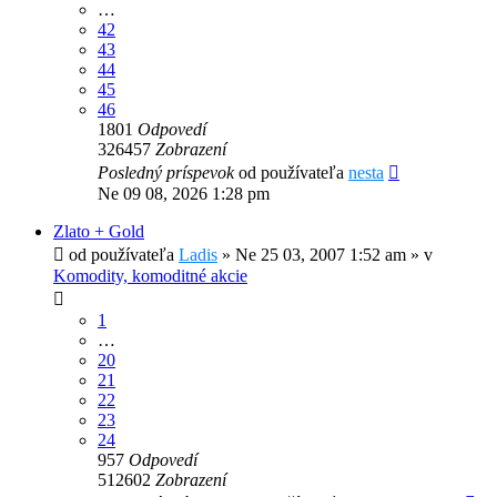
…
42
43
44
45
46
1801
Odpovedí
326457
Zobrazení
Posledný príspevok
od používateľa
nesta
Ne 09 08, 2026 1:28 pm
Zlato + Gold
od používateľa
Ladis
»
Ne 25 03, 2007 1:52 am
» v
Komodity, komoditné akcie
1
…
20
21
22
23
24
957
Odpovedí
512602
Zobrazení