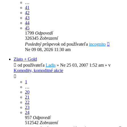
…
41
42
43
44
45
1799
Odpovedí
326345
Zobrazení
Posledný príspevok
od používateľa
incognito
Ne 09 08, 2026 11:30 am
Zlato + Gold
od používateľa
Ladis
»
Ne 25 03, 2007 1:52 am
» v
Komodity, komoditné akcie
1
…
20
21
22
23
24
957
Odpovedí
512542
Zobrazení