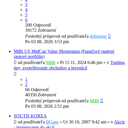
3
4
5
6
200
Odpovedí
39172
Zobrazení
Posledný príspevok
od používateľa
dobrunoc
Po 03 08, 2026 3:53 pm
MiBi US MidCap Value Momentum (Papučové riadené
rastové portfólio)
od používateľa
MiBi
»
Pi 15 11, 2024 6:46 pm
» v
Trading,
tipy, zverejňovanie obchodov a investícií
1
2
66
Odpovedí
40350
Zobrazení
Posledný príspevok
od používateľa
MiBi
Po 03 08, 2026 2:51 pm
SOUTH KOREA
od používateľa
BGuru
»
Ut 30 10, 2007 9:42 am
» v
Akcie
- investovanie do akcií