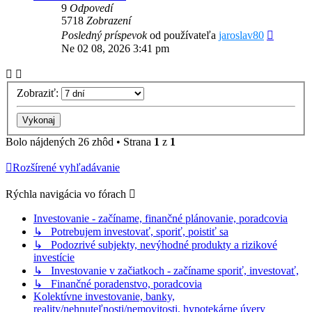
9
Odpovedí
5718
Zobrazení
Posledný príspevok
od používateľa
jaroslav80
Ne 02 08, 2026 3:41 pm
Zobraziť:
Bolo nájdených 26 zhôd • Strana
1
z
1
Rozšírené vyhľadávanie
Rýchla navigácia vo fórach
Investovanie - začíname, finančné plánovanie, poradcovia
↳ Potrebujem investovať, sporiť, poistiť sa
↳ Podozrivé subjekty, nevýhodné produkty a rizikové
investície
↳ Investovanie v začiatkoch - začíname sporiť, investovať,
↳ Finančné poradenstvo, poradcovia
Kolektívne investovanie, banky,
reality/nehnuteľnosti/nemovitosti, hypotekárne úvery