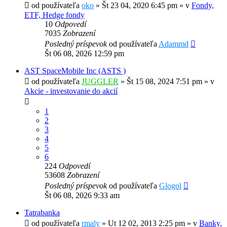
od používateľa
oko
»
Št 23 04, 2020 6:45 pm
» v
Fondy,
ETF, Hedge fondy
10
Odpovedí
7035
Zobrazení
Posledný príspevok
od používateľa
Adammd
Št 06 08, 2026 12:59 pm
AST SpaceMobile Inc (ASTS )
od používateľa
JUGGLER
»
Št 15 08, 2024 7:51 pm
» v
Akcie - investovanie do akcií
1
2
3
4
5
6
224
Odpovedí
53608
Zobrazení
Posledný príspevok
od používateľa
Glogol
Št 06 08, 2026 9:33 am
Tatrabanka
od používateľa
rmaly
»
Ut 12 02, 2013 2:25 pm
» v
Banky,