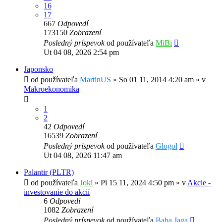
16
17
667
Odpovedí
173150
Zobrazení
Posledný príspevok
od používateľa
MiBi
Ut 04 08, 2026 2:54 pm
Japonsko
od používateľa
MartinUS
»
So 01 11, 2014 4:20 am
» v
Makroekonomika
1
2
42
Odpovedí
16539
Zobrazení
Posledný príspevok
od používateľa
Glogol
Ut 04 08, 2026 11:47 am
Palantir (PLTR)
od používateľa
Joki
»
Pi 15 11, 2024 4:50 pm
» v
Akcie -
investovanie do akcií
6
Odpovedí
1082
Zobrazení
Posledný príspevok
od používateľa
Baba Jaga