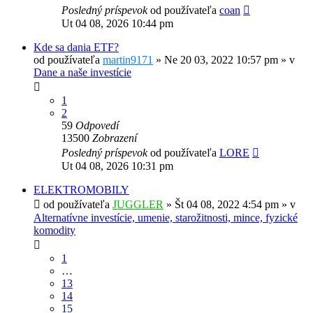
Posledný príspevok
od používateľa
coan
Ut 04 08, 2026 10:44 pm
Kde sa dania ETF?
od používateľa
martin9171
»
Ne 20 03, 2022 10:57 pm
» v
Dane a naše investície
1
2
59
Odpovedí
13500
Zobrazení
Posledný príspevok
od používateľa
LORE
Ut 04 08, 2026 10:31 pm
ELEKTROMOBILY
od používateľa
JUGGLER
»
Št 04 08, 2022 4:54 pm
» v
Alternatívne investície, umenie, starožitnosti, mince, fyzické
komodity
1
…
13
14
15