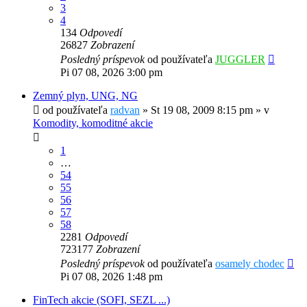
3
4
134
Odpovedí
26827
Zobrazení
Posledný príspevok
od používateľa
JUGGLER
Pi 07 08, 2026 3:00 pm
Zemný plyn, UNG, NG
od používateľa
radvan
»
St 19 08, 2009 8:15 pm
» v
Komodity, komoditné akcie
1
…
54
55
56
57
58
2281
Odpovedí
723177
Zobrazení
Posledný príspevok
od používateľa
osamely chodec
Pi 07 08, 2026 1:48 pm
FinTech akcie (SOFI, SEZL ...)