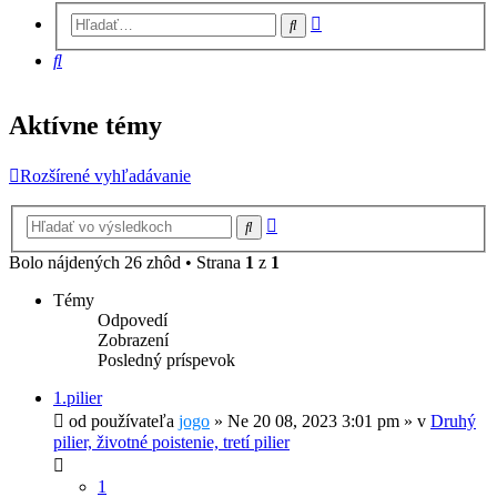
Rozšírené
Hľadať
vyhľadávanie
Hľadať
Aktívne témy
Rozšírené vyhľadávanie
Rozšírené
Hľadať
vyhľadávanie
Bolo nájdených 26 zhôd • Strana
1
z
1
Témy
Odpovedí
Zobrazení
Posledný príspevok
1.pilier
od používateľa
jogo
»
Ne 20 08, 2023 3:01 pm
» v
Druhý
pilier, životné poistenie, tretí pilier
1