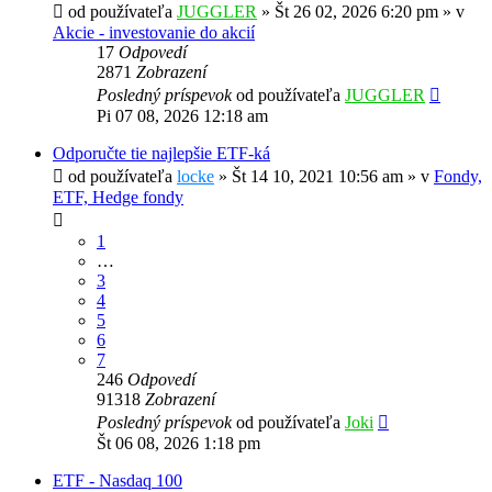
od používateľa
JUGGLER
»
Št 26 02, 2026 6:20 pm
» v
Akcie - investovanie do akcií
17
Odpovedí
2871
Zobrazení
Posledný príspevok
od používateľa
JUGGLER
Pi 07 08, 2026 12:18 am
Odporučte tie najlepšie ETF-ká
od používateľa
locke
»
Št 14 10, 2021 10:56 am
» v
Fondy,
ETF, Hedge fondy
1
…
3
4
5
6
7
246
Odpovedí
91318
Zobrazení
Posledný príspevok
od používateľa
Joki
Št 06 08, 2026 1:18 pm
ETF - Nasdaq 100