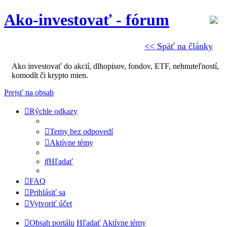
Ako-investovať - fórum
<< Späť na články
Ako investovať do akcií, dlhopisov, fondov, ETF, nehnuteľností,
komodít či krypto mien.
Prejsť na obsah
Rýchle odkazy
Temy bez odpovedí
Aktívne témy
Hľadať
FAQ
Prihlásiť sa
Vytvoriť účet
Obsah portálu
Hľadať
Aktívne témy