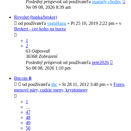
Posledný príspevok
od používateľa
osamely chodec
Ne 09 08, 2026 8:39 am
Revolut (banka/broker)
od používateľa
vaguHazu
»
Pi 25 10, 2019 2:22 pm
» v
Brokeri - cez koho na burzu
1
2
63
Odpovedí
36368
Zobrazení
Posledný príspevok
od používateľa
pete2026
So 08 08, 2026 1:10 pm
Bitcoin ฿
od používateľa
shc
»
St 28 11, 2012 3:40 pm
» v
Forex,
menové páry, cudzie meny, kryptomeny
1
…
47
48
49
50