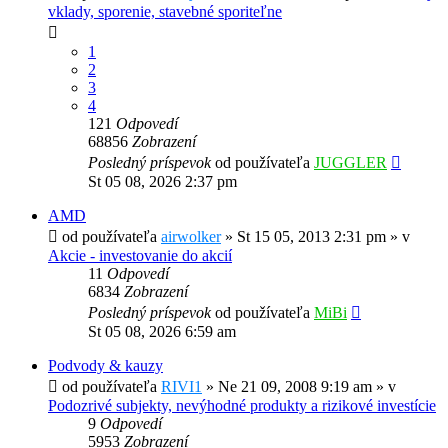
vklady, sporenie, stavebné sporiteľne
1
2
3
4
121
Odpovedí
68856
Zobrazení
Posledný príspevok
od používateľa
JUGGLER
St 05 08, 2026 2:37 pm
AMD
od používateľa
airwolker
»
St 15 05, 2013 2:31 pm
» v
Akcie - investovanie do akcií
11
Odpovedí
6834
Zobrazení
Posledný príspevok
od používateľa
MiBi
St 05 08, 2026 6:59 am
Podvody & kauzy
od používateľa
RIVI1
»
Ne 21 09, 2008 9:19 am
» v
Podozrivé subjekty, nevýhodné produkty a rizikové investície
9
Odpovedí
5953
Zobrazení