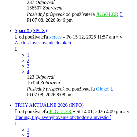
237
Odpovedí
156507
Zobrazení
Posledný príspevok
od používateľa
JUGGLER
Pi 07 08, 2026 9:46 pm
SpaceX (SPCX)
od používateľa
xerces
»
Po 15 12, 2025 11:57 am
» v
Akcie - investovanie do akcií
1
2
3
4
123
Odpovedí
16354
Zobrazení
Posledný príspevok
od používateľa
Glogol
Pi 07 08, 2026 8:08 pm
TRHY AKTUÁLNE 2026 (INFO)
od používateľa
JUGGLER
»
St 14 01, 2026 4:09 pm
» v
Trading, tipy, zverejňovanie obchodov a investícií
1
2