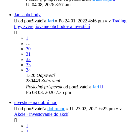
Ut 04 08, 2026 8:57 am
Jari - obchody
od používateľa
Jari
»
Po 24 01, 2022 4:46 pm
» v
Trading,
tipy, zverejňovanie obchodov a investícií
1
…
30
31
32
33
34
1320
Odpovedí
280449
Zobrazení
Posledný príspevok
od používateľa
Jari
Po 03 08, 2026 7:35 pm
investície na dobrú noc
od používateľa
dobrunoc
»
Ut 23 02, 2021 6:25 pm
» v
Akcie - investovanie do akcií
1
2