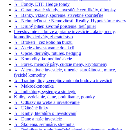
↳ Fondy, ETF, Hedge fondy
↳ Garantované vklady, investičné certifikáty, dlhopisy
↳ Banky, vklady, sporenie, stavebné sporiteľne
↳ Nehnuteľnosti / Nemovitosti, Reality, Hypotekárne úvery
↳ Druhý pilier, životné poistenie, tretí pilier
Investovanie na burze a priame investície - akcie, meny,
komodity, deriváty, zberateľstvo
↳ Brokeri - cez koho na burzu
↳ Akcie - investovanie do akcií
↳ Opcie, deriváty, futures, hedging
↳ Komodity, komoditné akcie
↳ Forex, menové páry, cudzie meny, kryptomeny
↳ Alternatívne investície, umenie, starožitnosti, mince,
fyzické komodity
↳ Trading, tipy, zverejňovanie obchodov a investícií
↳ Makroekonomika
↳ Indikátory, systémy a stratégie
Knihy, vzdelanie, dane, podnikanie, ponuky
↳ Odkazy na webe a investovanie
↳ Užitočné linky
↳ Knihy, literatúra o investovaní
↳ Dane a naše investície
↳ Školenia. semináre. stretnutia
↳ Podnikanie, podnikateľské nápady, skúsenosti, príbehy