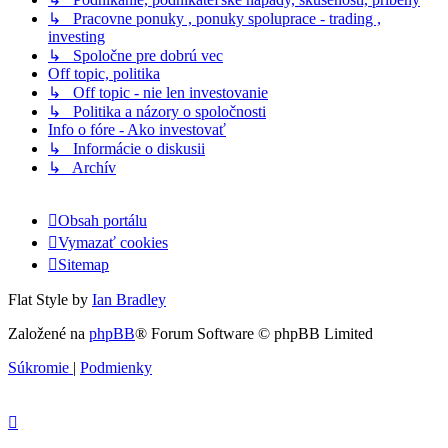
↳ Pracovne ponuky , ponuky spoluprace - trading ,
investing
↳ Spoločne pre dobrú vec
Off topic, politika
↳ Off topic - nie len investovanie
↳ Politika a názory o spoločnosti
Info o fóre - Ako investovať
↳ Informácie o diskusii
↳ Archív
Obsah portálu
Vymazať cookies
Sitemap
Flat Style by
Ian Bradley
Založené na
phpBB
® Forum Software © phpBB Limited
Súkromie
|
Podmienky