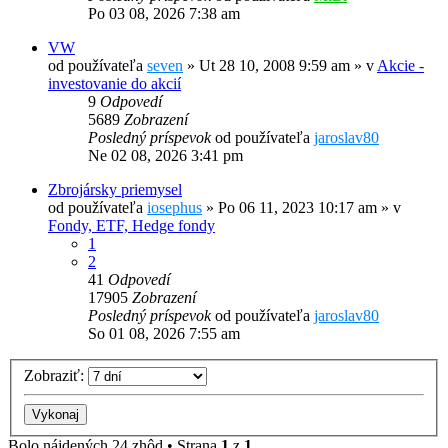
Po 03 08, 2026 7:38 am
VW
od používateľa
seven
»
Ut 28 10, 2008 9:59 am
» v
Akcie -
investovanie do akcií
9
Odpovedí
5689
Zobrazení
Posledný príspevok
od používateľa
jaroslav80
Ne 02 08, 2026 3:41 pm
Zbrojársky priemysel
od používateľa
iosephus
»
Po 06 11, 2023 10:17 am
» v
Fondy, ETF, Hedge fondy
1
2
41
Odpovedí
17905
Zobrazení
Posledný príspevok
od používateľa
jaroslav80
So 01 08, 2026 7:55 am
Zobraziť:
Bolo nájdených 24 zhôd • Strana
1
z
1