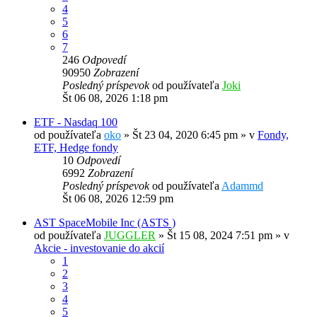
4
5
6
7
246
Odpovedí
90950
Zobrazení
Posledný príspevok
od používateľa
Joki
Št 06 08, 2026 1:18 pm
ETF - Nasdaq 100
od používateľa
oko
»
Št 23 04, 2020 6:45 pm
» v
Fondy,
ETF, Hedge fondy
10
Odpovedí
6992
Zobrazení
Posledný príspevok
od používateľa
Adammd
Št 06 08, 2026 12:59 pm
AST SpaceMobile Inc (ASTS )
od používateľa
JUGGLER
»
Št 15 08, 2024 7:51 pm
» v
Akcie - investovanie do akcií
1
2
3
4
5