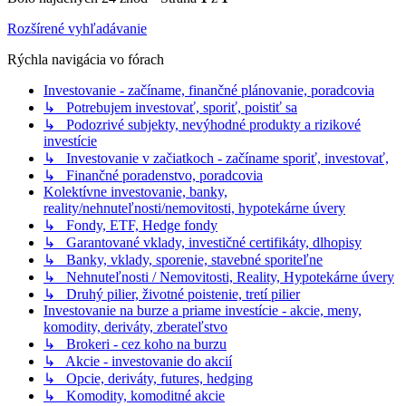
Rozšírené vyhľadávanie
Rýchla navigácia vo fórach
Investovanie - začíname, finančné plánovanie, poradcovia
↳ Potrebujem investovať, sporiť, poistiť sa
↳ Podozrivé subjekty, nevýhodné produkty a rizikové
investície
↳ Investovanie v začiatkoch - začíname sporiť, investovať,
↳ Finančné poradenstvo, poradcovia
Kolektívne investovanie, banky,
reality/nehnuteľnosti/nemovitosti, hypotekárne úvery
↳ Fondy, ETF, Hedge fondy
↳ Garantované vklady, investičné certifikáty, dlhopisy
↳ Banky, vklady, sporenie, stavebné sporiteľne
↳ Nehnuteľnosti / Nemovitosti, Reality, Hypotekárne úvery
↳ Druhý pilier, životné poistenie, tretí pilier
Investovanie na burze a priame investície - akcie, meny,
komodity, deriváty, zberateľstvo
↳ Brokeri - cez koho na burzu
↳ Akcie - investovanie do akcií
↳ Opcie, deriváty, futures, hedging
↳ Komodity, komoditné akcie