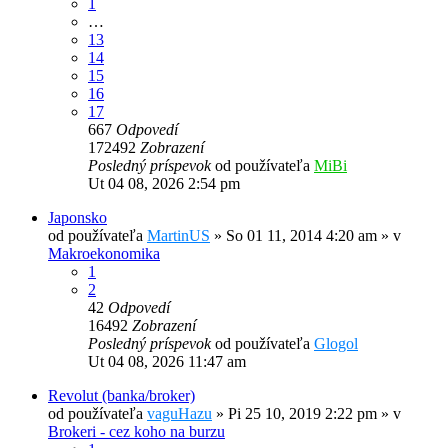
1
…
13
14
15
16
17
667
Odpovedí
172492
Zobrazení
Posledný príspevok
od používateľa
MiBi
Ut 04 08, 2026 2:54 pm
Japonsko
od používateľa
MartinUS
»
So 01 11, 2014 4:20 am
» v
Makroekonomika
1
2
42
Odpovedí
16492
Zobrazení
Posledný príspevok
od používateľa
Glogol
Ut 04 08, 2026 11:47 am
Revolut (banka/broker)
od používateľa
vaguHazu
»
Pi 25 10, 2019 2:22 pm
» v
Brokeri - cez koho na burzu