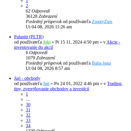
1
2
62
Odpovedí
36128
Zobrazení
Posledný príspevok
od používateľa
ZuggyZips
Ut 04 08, 2026 11:26 am
Palantir (PLTR)
od používateľa
Joki
»
Pi 15 11, 2024 4:50 pm
» v
Akcie -
investovanie do akcií
6
Odpovedí
1079
Zobrazení
Posledný príspevok
od používateľa
Baba Jaga
Ut 04 08, 2026 8:57 am
Jari - obchody
od používateľa
Jari
»
Po 24 01, 2022 4:46 pm
» v
Trading,
tipy, zverejňovanie obchodov a investícií
1
…
30
31
32
33
34
1320
Odpovedí