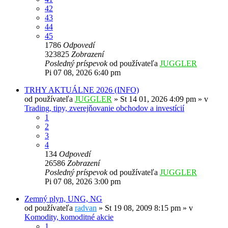
42
43
44
45
1786
Odpovedí
323825
Zobrazení
Posledný príspevok
od používateľa
JUGGLER
Pi 07 08, 2026 6:40 pm
TRHY AKTUÁLNE 2026 (INFO)
od používateľa
JUGGLER
»
St 14 01, 2026 4:09 pm
» v
Trading, tipy, zverejňovanie obchodov a investícií
1
2
3
4
134
Odpovedí
26586
Zobrazení
Posledný príspevok
od používateľa
JUGGLER
Pi 07 08, 2026 3:00 pm
Zemný plyn, UNG, NG
od používateľa
radvan
»
St 19 08, 2009 8:15 pm
» v
Komodity, komoditné akcie
1