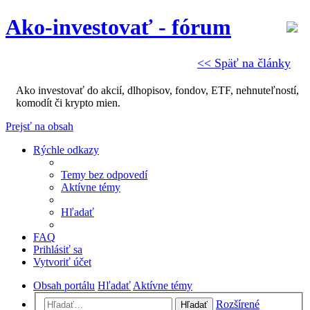
Ako-investovať - fórum
<< Späť na články
Ako investovať do akcií, dlhopisov, fondov, ETF, nehnuteľností,
komodít či krypto mien.
Prejsť na obsah
Rýchle odkazy
Temy bez odpovedí
Aktívne témy
Hľadať
FAQ
Prihlásiť sa
Vytvoriť účet
Obsah portálu
Hľadať
Aktívne témy
Rozšírené
Hľadať