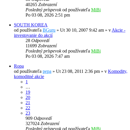
40265
Zobrazení
Posledný príspevok
od používateľa
MiBi
Po 03 08, 2026 2:51 pm
SOUTH KOREA
od používateľa
BGuru
»
Ut 30 10, 2007 9:42 am
» v
Akcie -
investovanie do akcií
28
Odpovedí
11699
Zobrazení
Posledný príspevok
od používateľa
MiBi
Po 03 08, 2026 7:47 am
Ropa
od používateľa
pepa
»
Ut 23 08, 2011 2:36 pm
» v
Komodity,
komoditné akcie
1
…
19
20
21
22
23
909
Odpovedí
327024
Zobrazení
Posledný príspevok
od používateľa
MiBi