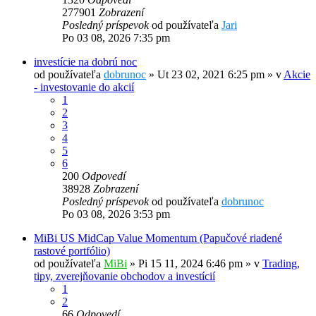
277901
Zobrazení
Posledný príspevok
od používateľa
Jari
Po 03 08, 2026 7:35 pm
investície na dobrú noc
od používateľa
dobrunoc
»
Ut 23 02, 2021 6:25 pm
» v
Akcie
- investovanie do akcií
1
2
3
4
5
6
200
Odpovedí
38928
Zobrazení
Posledný príspevok
od používateľa
dobrunoc
Po 03 08, 2026 3:53 pm
MiBi US MidCap Value Momentum (Papučové riadené
rastové portfólio)
od používateľa
MiBi
»
Pi 15 11, 2024 6:46 pm
» v
Trading,
tipy, zverejňovanie obchodov a investícií
1
2
66
Odpovedí