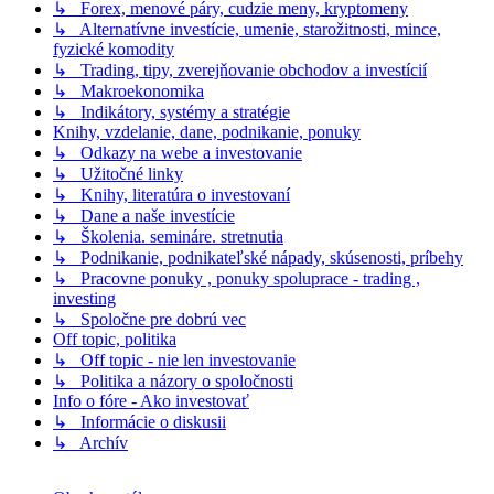
↳ Forex, menové páry, cudzie meny, kryptomeny
↳ Alternatívne investície, umenie, starožitnosti, mince,
fyzické komodity
↳ Trading, tipy, zverejňovanie obchodov a investícií
↳ Makroekonomika
↳ Indikátory, systémy a stratégie
Knihy, vzdelanie, dane, podnikanie, ponuky
↳ Odkazy na webe a investovanie
↳ Užitočné linky
↳ Knihy, literatúra o investovaní
↳ Dane a naše investície
↳ Školenia. semináre. stretnutia
↳ Podnikanie, podnikateľské nápady, skúsenosti, príbehy
↳ Pracovne ponuky , ponuky spoluprace - trading ,
investing
↳ Spoločne pre dobrú vec
Off topic, politika
↳ Off topic - nie len investovanie
↳ Politika a názory o spoločnosti
Info o fóre - Ako investovať
↳ Informácie o diskusii
↳ Archív