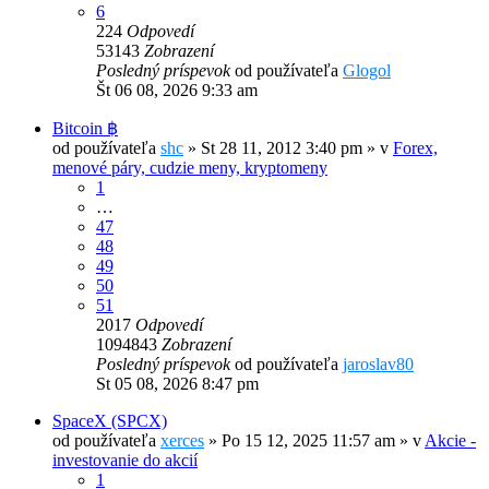
6
224
Odpovedí
53143
Zobrazení
Posledný príspevok
od používateľa
Glogol
Št 06 08, 2026 9:33 am
Bitcoin ฿
od používateľa
shc
»
St 28 11, 2012 3:40 pm
» v
Forex,
menové páry, cudzie meny, kryptomeny
1
…
47
48
49
50
51
2017
Odpovedí
1094843
Zobrazení
Posledný príspevok
od používateľa
jaroslav80
St 05 08, 2026 8:47 pm
SpaceX (SPCX)
od používateľa
xerces
»
Po 15 12, 2025 11:57 am
» v
Akcie -
investovanie do akcií
1