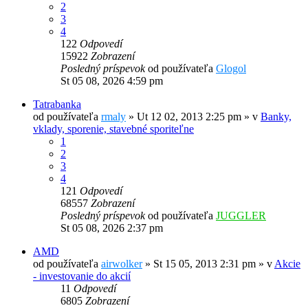
2
3
4
122
Odpovedí
15922
Zobrazení
Posledný príspevok
od používateľa
Glogol
St 05 08, 2026 4:59 pm
Tatrabanka
od používateľa
rmaly
»
Ut 12 02, 2013 2:25 pm
» v
Banky,
vklady, sporenie, stavebné sporiteľne
1
2
3
4
121
Odpovedí
68557
Zobrazení
Posledný príspevok
od používateľa
JUGGLER
St 05 08, 2026 2:37 pm
AMD
od používateľa
airwolker
»
St 15 05, 2013 2:31 pm
» v
Akcie
- investovanie do akcií
11
Odpovedí
6805
Zobrazení