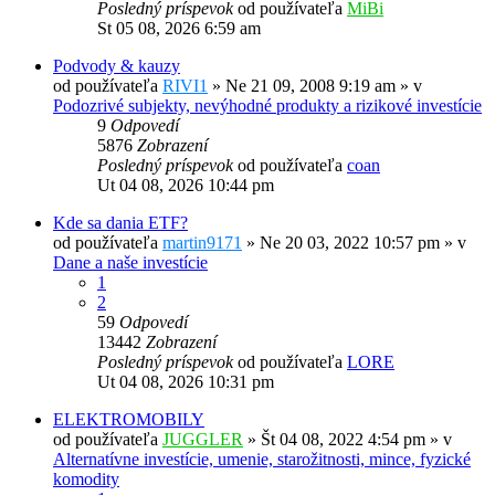
Posledný príspevok
od používateľa
MiBi
St 05 08, 2026 6:59 am
Podvody & kauzy
od používateľa
RIVI1
»
Ne 21 09, 2008 9:19 am
» v
Podozrivé subjekty, nevýhodné produkty a rizikové investície
9
Odpovedí
5876
Zobrazení
Posledný príspevok
od používateľa
coan
Ut 04 08, 2026 10:44 pm
Kde sa dania ETF?
od používateľa
martin9171
»
Ne 20 03, 2022 10:57 pm
» v
Dane a naše investície
1
2
59
Odpovedí
13442
Zobrazení
Posledný príspevok
od používateľa
LORE
Ut 04 08, 2026 10:31 pm
ELEKTROMOBILY
od používateľa
JUGGLER
»
Št 04 08, 2022 4:54 pm
» v
Alternatívne investície, umenie, starožitnosti, mince, fyzické
komodity