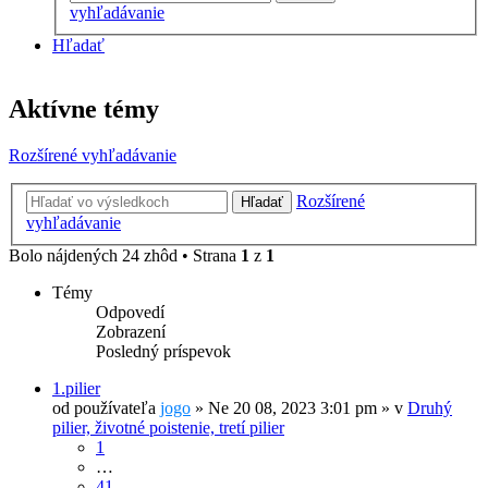
vyhľadávanie
Hľadať
Aktívne témy
Rozšírené vyhľadávanie
Rozšírené
Hľadať
vyhľadávanie
Bolo nájdených 24 zhôd • Strana
1
z
1
Témy
Odpovedí
Zobrazení
Posledný príspevok
1.pilier
od používateľa
jogo
»
Ne 20 08, 2023 3:01 pm
» v
Druhý
pilier, životné poistenie, tretí pilier
1
…
41