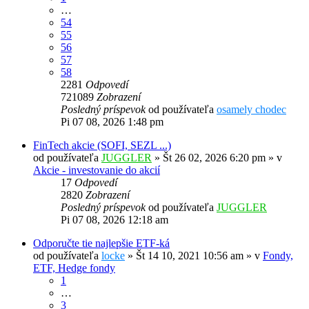
…
54
55
56
57
58
2281
Odpovedí
721089
Zobrazení
Posledný príspevok
od používateľa
osamely chodec
Pi 07 08, 2026 1:48 pm
FinTech akcie (SOFI, SEZL ...)
od používateľa
JUGGLER
»
Št 26 02, 2026 6:20 pm
» v
Akcie - investovanie do akcií
17
Odpovedí
2820
Zobrazení
Posledný príspevok
od používateľa
JUGGLER
Pi 07 08, 2026 12:18 am
Odporučte tie najlepšie ETF-ká
od používateľa
locke
»
Št 14 10, 2021 10:56 am
» v
Fondy,
ETF, Hedge fondy
1
…
3