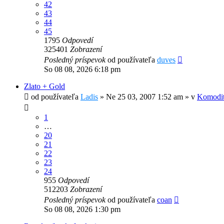
42
43
44
45
1795
Odpovedí
325401
Zobrazení
Posledný príspevok
od používateľa
duves
So 08 08, 2026 6:18 pm
Zlato + Gold
od používateľa
Ladis
»
Ne 25 03, 2007 1:52 am
» v
Komodit
1
…
20
21
22
23
24
955
Odpovedí
512203
Zobrazení
Posledný príspevok
od používateľa
coan
So 08 08, 2026 1:30 pm