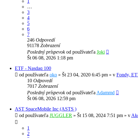
1
…
3
4
5
6
7
246
Odpovedí
91178
Zobrazení
Posledný príspevok
od používateľa
Joki
Št 06 08, 2026 1:18 pm
ETF - Nasdaq 100
od používateľa
oko
»
Št 23 04, 2020 6:45 pm
» v
Fondy, ET
10
Odpovedí
7017
Zobrazení
Posledný príspevok
od používateľa
Adammd
Št 06 08, 2026 12:59 pm
AST SpaceMobile Inc (ASTS )
od používateľa
JUGGLER
»
Št 15 08, 2024 7:51 pm
» v
Akc
1
2