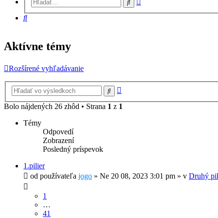
Hľadať
vyhľadávanie
Hľadať
Aktívne témy
Rozšírené vyhľadávanie
Rozšírené
Hľadať
vyhľadávanie
Bolo nájdených 26 zhôd • Strana
1
z
1
Témy
Odpovedí
Zobrazení
Posledný príspevok
1.pilier
od používateľa
jogo
»
Ne 20 08, 2023 3:01 pm
» v
Druhý pili
1
…
41