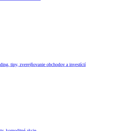
ding, tipy, zverejňovanie obchodov a investícií
y, komoditné akcie