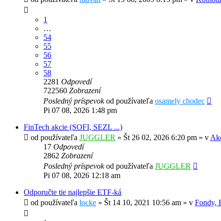
1
…
54
55
56
57
58
2281
Odpovedí
722560
Zobrazení
Posledný príspevok
od používateľa
osamely chodec
Pi 07 08, 2026 1:48 pm
FinTech akcie (SOFI, SEZL ...)
od používateľa
JUGGLER
»
Št 26 02, 2026 6:20 pm
» v
Akc
17
Odpovedí
2862
Zobrazení
Posledný príspevok
od používateľa
JUGGLER
Pi 07 08, 2026 12:18 am
Odporučte tie najlepšie ETF-ká
od používateľa
locke
»
Št 14 10, 2021 10:56 am
» v
Fondy, 