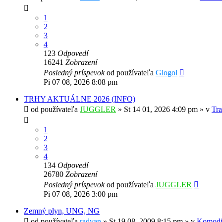
1
2
3
4
123
Odpovedí
16241
Zobrazení
Posledný príspevok
od používateľa
Glogol
Pi 07 08, 2026 8:08 pm
TRHY AKTUÁLNE 2026 (INFO)
od používateľa
JUGGLER
»
St 14 01, 2026 4:09 pm
» v
Tra
1
2
3
4
134
Odpovedí
26780
Zobrazení
Posledný príspevok
od používateľa
JUGGLER
Pi 07 08, 2026 3:00 pm
Zemný plyn, UNG, NG
od používateľa
radvan
»
St 19 08, 2009 8:15 pm
» v
Komodit