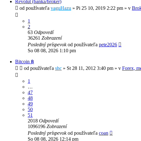
Revolut (banka/broker)
od používateľa
vaguHazu
»
Pi 25 10, 2019 2:22 pm
» v
Brok
1
2
63
Odpovedí
36261
Zobrazení
Posledný príspevok
od používateľa
pete2026
So 08 08, 2026 1:10 pm
Bitcoin ฿
od používateľa
shc
»
St 28 11, 2012 3:40 pm
» v
Forex, m
1
…
47
48
49
50
51
2018
Odpovedí
1096196
Zobrazení
Posledný príspevok
od používateľa
coan
So 08 08, 2026 12:14 pm