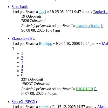
Saxo bank
od používateľa
any1
»
Ut 25 05, 2021 9:47 am
» v
Brokeri -
19
Odpovedí
7826
Zobrazení
Posledný príspevok
od používateľa
osamely chodec
So 08 08, 2026 10:04 am
Ekonomika EU
od používateľa
Bobikpp
»
Ne 05 10, 2008 12:25 pm
» v
Mak
1
2
3
4
5
6
237
Odpovedí
156237
Zobrazení
Posledný príspevok
od používateľa
JUGGLER
Pi 07 08, 2026 9:46 pm
SpaceX (SPCX)
od používateľa
xerces
»
Po 15 12, 2025 11:57 am
» v
Akcie -