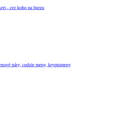
eri - cez koho na burzu
enové páry, cudzie meny, kryptomeny