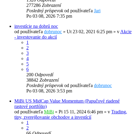
277286
Zobrazení
Posledný príspevok
od používateľa
Jari
Po 03 08, 2026 7:35 pm
investície na dobrú noc
od používateľa
dobrunoc
»
Ut 23 02, 2021 6:25 pm
» v
Akcie
- investovanie do akcií
1
2
3
4
5
6
200
Odpovedí
38842
Zobrazení
Posledný príspevok
od používateľa
dobrunoc
Po 03 08, 2026 3:53 pm
MiBi US MidCap Value Momentum (Papučové riadené
rastové portfólio)
od používateľa
MiBi
»
Pi 15 11, 2024 6:46 pm
» v
Trading,
tipy, zverejňovanie obchodov a investícií
1
2
66
Odpovedí