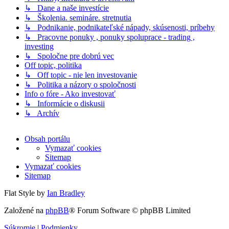
↳ Dane a naše investície
↳ Školenia. semináre. stretnutia
↳ Podnikanie, podnikateľské nápady, skúsenosti, príbehy
↳ Pracovne ponuky , ponuky spoluprace - trading ,
investing
↳ Spoločne pre dobrú vec
Off topic, politika
↳ Off topic - nie len investovanie
↳ Politika a názory o spoločnosti
Info o fóre - Ako investovať
↳ Informácie o diskusii
↳ Archív
Obsah portálu
Vymazať cookies
Sitemap
Vymazať cookies
Sitemap
Flat Style by
Ian Bradley
Založené na
phpBB
® Forum Software © phpBB Limited
Súkromie
|
Podmienky