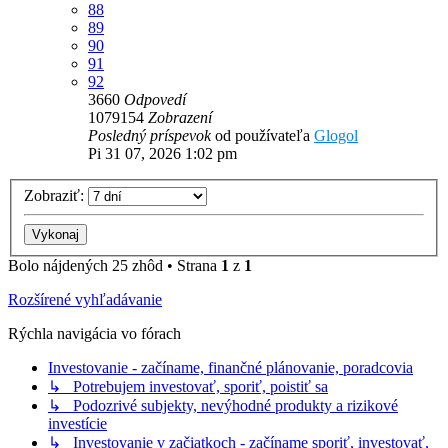
88
89
90
91
92
3660
Odpovedí
1079154
Zobrazení
Posledný príspevok
od používateľa
Glogol
Pi 31 07, 2026 1:02 pm
Zobraziť:
Bolo nájdených 25 zhôd • Strana
1
z
1
Rozšírené vyhľadávanie
Rýchla navigácia vo fórach
Investovanie - začíname, finančné plánovanie, poradcovia
↳ Potrebujem investovať, sporiť, poistiť sa
↳ Podozrivé subjekty, nevýhodné produkty a rizikové
investície
↳ Investovanie v začiatkoch - začíname sporiť, investovať,