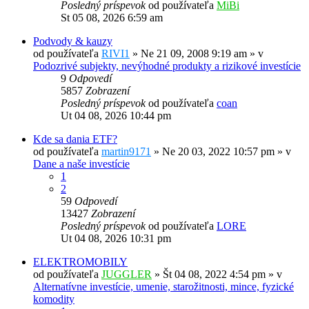
Posledný príspevok
od používateľa
MiBi
St 05 08, 2026 6:59 am
Podvody & kauzy
od používateľa
RIVI1
»
Ne 21 09, 2008 9:19 am
» v
Podozrivé subjekty, nevýhodné produkty a rizikové investície
9
Odpovedí
5857
Zobrazení
Posledný príspevok
od používateľa
coan
Ut 04 08, 2026 10:44 pm
Kde sa dania ETF?
od používateľa
martin9171
»
Ne 20 03, 2022 10:57 pm
» v
Dane a naše investície
1
2
59
Odpovedí
13427
Zobrazení
Posledný príspevok
od používateľa
LORE
Ut 04 08, 2026 10:31 pm
ELEKTROMOBILY
od používateľa
JUGGLER
»
Št 04 08, 2022 4:54 pm
» v
Alternatívne investície, umenie, starožitnosti, mince, fyzické
komodity