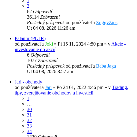
1
2
62
Odpovedí
36114
Zobrazení
Posledný príspevok
od používateľa
ZuggyZips
Ut 04 08, 2026 11:26 am
Palantir (PLTR)
od používateľa
Joki
»
Pi 15 11, 2024 4:50 pm
» v
Akcie -
investovanie do akcií
6
Odpovedí
1077
Zobrazení
Posledný príspevok
od používateľa
Baba Jaga
Ut 04 08, 2026 8:57 am
Jari - obchody
od používateľa
Jari
»
Po 24 01, 2022 4:46 pm
» v
Trading,
tipy, zverejňovanie obchodov a investícií
1
…
30
31
32
33
34
1320
Odpovedí