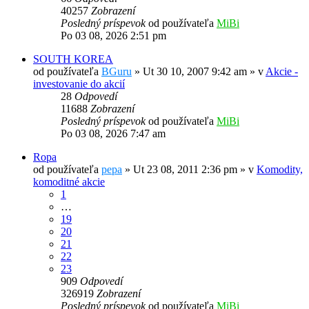
40257
Zobrazení
Posledný príspevok
od používateľa
MiBi
Po 03 08, 2026 2:51 pm
SOUTH KOREA
od používateľa
BGuru
»
Ut 30 10, 2007 9:42 am
» v
Akcie -
investovanie do akcií
28
Odpovedí
11688
Zobrazení
Posledný príspevok
od používateľa
MiBi
Po 03 08, 2026 7:47 am
Ropa
od používateľa
pepa
»
Ut 23 08, 2011 2:36 pm
» v
Komodity,
komoditné akcie
1
…
19
20
21
22
23
909
Odpovedí
326919
Zobrazení
Posledný príspevok
od používateľa
MiBi