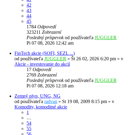
42
43
44
45
1784
Odpovedí
323211
Zobrazení
Posledný príspevok
od používateľa
JUGGLER
Pi 07 08, 2026 12:42 am
FinTech akcie (SOFI, SEZL ...)
od používateľa
JUGGLER
»
Št 26 02, 2026 6:20 pm
» v
Akcie - investovanie do akcií
17
Odpovedí
2769
Zobrazení
Posledný príspevok
od používateľa
JUGGLER
Pi 07 08, 2026 12:18 am
Zemný plyn, UNG, NG
od používateľa
radvan
»
St 19 08, 2009 8:15 pm
» v
Komodity, komoditné akcie
1
…
54
55
56