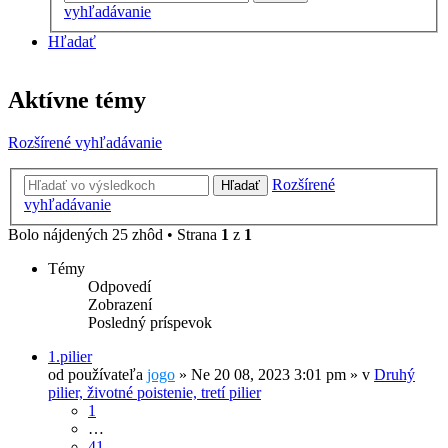
vyhľadávanie
Hľadať
Aktívne témy
Rozšírené vyhľadávanie
Rozšírené
Hľadať
vyhľadávanie
Bolo nájdených 25 zhôd • Strana
1
z
1
Témy
Odpovedí
Zobrazení
Posledný príspevok
1.pilier
od používateľa
jogo
»
Ne 20 08, 2023 3:01 pm
» v
Druhý
pilier, životné poistenie, tretí pilier
1
…
41