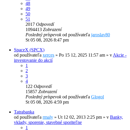
48
49
50
51
2017
Odpovedí
1094413
Zobrazení
Posledný príspevok
od používateľa
jaroslav80
St 05 08, 2026 8:47 pm
SpaceX (SPCX)
od používateľa
xerces
»
Po 15 12, 2025 11:57 am
» v
Akcie -
investovanie do akcií
1
2
3
4
122
Odpovedí
15857
Zobrazení
Posledný príspevok
od používateľa
Glogol
St 05 08, 2026 4:59 pm
Tatrabanka
od používateľa
rmaly
»
Ut 12 02, 2013 2:25 pm
» v
Banky,
vklady, sporenie, stavebné sporiteľne
1