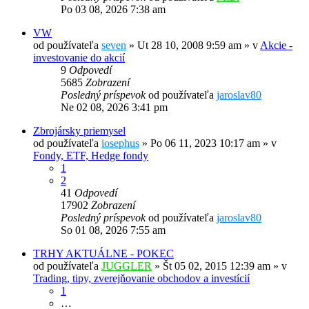
Po 03 08, 2026 7:38 am
VW
od používateľa
seven
»
Ut 28 10, 2008 9:59 am
» v
Akcie -
investovanie do akcií
9
Odpovedí
5685
Zobrazení
Posledný príspevok
od používateľa
jaroslav80
Ne 02 08, 2026 3:41 pm
Zbrojársky priemysel
od používateľa
iosephus
»
Po 06 11, 2023 10:17 am
» v
Fondy, ETF, Hedge fondy
1
2
41
Odpovedí
17902
Zobrazení
Posledný príspevok
od používateľa
jaroslav80
So 01 08, 2026 7:55 am
TRHY AKTUÁLNE - POKEC
od používateľa
JUGGLER
»
Št 05 02, 2015 12:39 am
» v
Trading, tipy, zverejňovanie obchodov a investícií
1
…