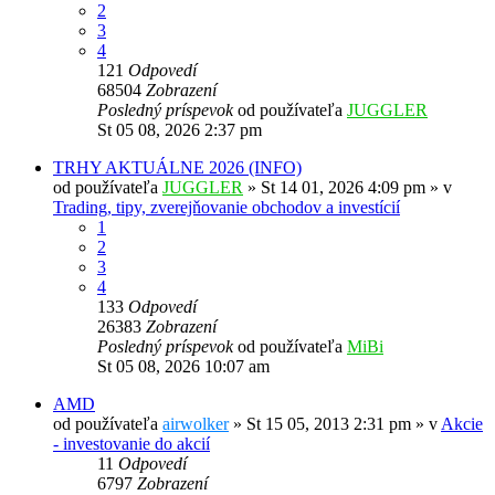
2
3
4
121
Odpovedí
68504
Zobrazení
Posledný príspevok
od používateľa
JUGGLER
St 05 08, 2026 2:37 pm
TRHY AKTUÁLNE 2026 (INFO)
od používateľa
JUGGLER
»
St 14 01, 2026 4:09 pm
» v
Trading, tipy, zverejňovanie obchodov a investícií
1
2
3
4
133
Odpovedí
26383
Zobrazení
Posledný príspevok
od používateľa
MiBi
St 05 08, 2026 10:07 am
AMD
od používateľa
airwolker
»
St 15 05, 2013 2:31 pm
» v
Akcie
- investovanie do akcií
11
Odpovedí
6797
Zobrazení