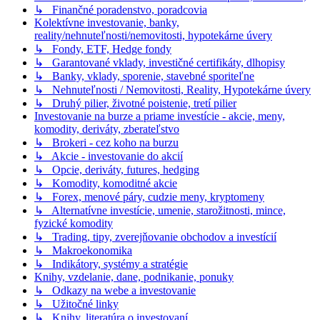
↳ Finančné poradenstvo, poradcovia
Kolektívne investovanie, banky,
reality/nehnuteľnosti/nemovitosti, hypotekárne úvery
↳ Fondy, ETF, Hedge fondy
↳ Garantované vklady, investičné certifikáty, dlhopisy
↳ Banky, vklady, sporenie, stavebné sporiteľne
↳ Nehnuteľnosti / Nemovitosti, Reality, Hypotekárne úvery
↳ Druhý pilier, životné poistenie, tretí pilier
Investovanie na burze a priame investície - akcie, meny,
komodity, deriváty, zberateľstvo
↳ Brokeri - cez koho na burzu
↳ Akcie - investovanie do akcií
↳ Opcie, deriváty, futures, hedging
↳ Komodity, komoditné akcie
↳ Forex, menové páry, cudzie meny, kryptomeny
↳ Alternatívne investície, umenie, starožitnosti, mince,
fyzické komodity
↳ Trading, tipy, zverejňovanie obchodov a investícií
↳ Makroekonomika
↳ Indikátory, systémy a stratégie
Knihy, vzdelanie, dane, podnikanie, ponuky
↳ Odkazy na webe a investovanie
↳ Užitočné linky
↳ Knihy, literatúra o investovaní