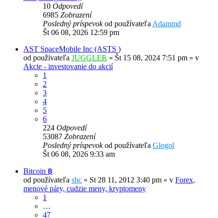
10
Odpovedí
6985
Zobrazení
Posledný príspevok
od používateľa
Adammd
Št 06 08, 2026 12:59 pm
AST SpaceMobile Inc (ASTS )
od používateľa
JUGGLER
»
Št 15 08, 2024 7:51 pm
» v
Akcie - investovanie do akcií
1
2
3
4
5
6
224
Odpovedí
53087
Zobrazení
Posledný príspevok
od používateľa
Glogol
Št 06 08, 2026 9:33 am
Bitcoin ฿
od používateľa
shc
»
St 28 11, 2012 3:40 pm
» v
Forex,
menové páry, cudzie meny, kryptomeny
1
…
47