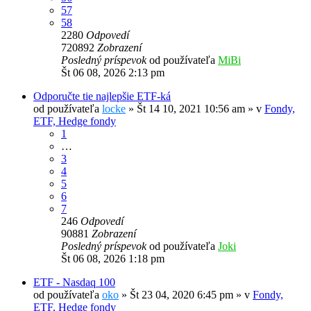
57
58
2280
Odpovedí
720892
Zobrazení
Posledný príspevok
od používateľa
MiBi
Št 06 08, 2026 2:13 pm
Odporučte tie najlepšie ETF-ká
od používateľa
locke
»
Št 14 10, 2021 10:56 am
» v
Fondy,
ETF, Hedge fondy
1
…
3
4
5
6
7
246
Odpovedí
90881
Zobrazení
Posledný príspevok
od používateľa
Joki
Št 06 08, 2026 1:18 pm
ETF - Nasdaq 100
od používateľa
oko
»
Št 23 04, 2020 6:45 pm
» v
Fondy,
ETF, Hedge fondy