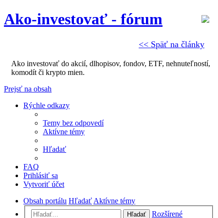
Ako-investovať - fórum
<< Späť na články
Ako investovať do akcií, dlhopisov, fondov, ETF, nehnuteľností,
komodít či krypto mien.
Prejsť na obsah
Rýchle odkazy
Temy bez odpovedí
Aktívne témy
Hľadať
FAQ
Prihlásiť sa
Vytvoriť účet
Obsah portálu
Hľadať
Aktívne témy
Rozšírené
Hľadať