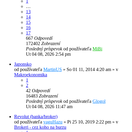
1
…
13
14
15
16
17
667
Odpovedí
172402
Zobrazení
Posledný príspevok
od používateľa
MiBi
Ut 04 08, 2026 2:54 pm
Japonsko
od používateľa
MartinUS
»
So 01 11, 2014 4:20 am
» v
Makroekonomika
1
2
42
Odpovedí
16483
Zobrazení
Posledný príspevok
od používateľa
Glogol
Ut 04 08, 2026 11:47 am
Revolut (banka/broker)
od používateľa
vaguHazu
»
Pi 25 10, 2019 2:22 pm
» v
Brokeri - cez koho na burzu