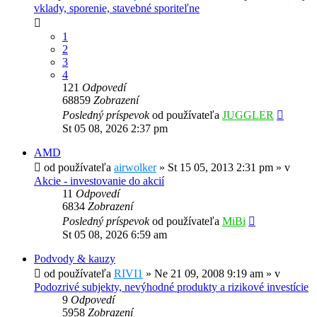
vklady, sporenie, stavebné sporiteľne
1
2
3
4
121
Odpovedí
68859
Zobrazení
Posledný príspevok
od používateľa
JUGGLER
St 05 08, 2026 2:37 pm
AMD
od používateľa
airwolker
»
St 15 05, 2013 2:31 pm
» v
Akcie - investovanie do akcií
11
Odpovedí
6834
Zobrazení
Posledný príspevok
od používateľa
MiBi
St 05 08, 2026 6:59 am
Podvody & kauzy
od používateľa
RIVI1
»
Ne 21 09, 2008 9:19 am
» v
Podozrivé subjekty, nevýhodné produkty a rizikové investície
9
Odpovedí
5958
Zobrazení