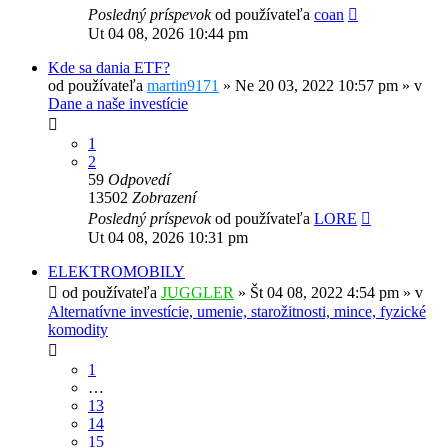
Posledný príspevok
od používateľa
coan
Ut 04 08, 2026 10:44 pm
Kde sa dania ETF?
od používateľa
martin9171
»
Ne 20 03, 2022 10:57 pm
» v
Dane a naše investície
1
2
59
Odpovedí
13502
Zobrazení
Posledný príspevok
od používateľa
LORE
Ut 04 08, 2026 10:31 pm
ELEKTROMOBILY
od používateľa
JUGGLER
»
Št 04 08, 2022 4:54 pm
» v
Alternatívne investície, umenie, starožitnosti, mince, fyzické
komodity
1
…
13
14
15