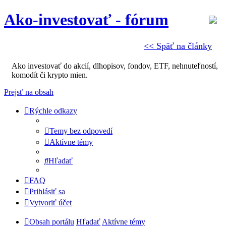
Ako-investovať - fórum
<< Späť na články
Ako investovať do akcií, dlhopisov, fondov, ETF, nehnuteľností,
komodít či krypto mien.
Prejsť na obsah
Rýchle odkazy
Temy bez odpovedí
Aktívne témy
Hľadať
FAQ
Prihlásiť sa
Vytvoriť účet
Obsah portálu
Hľadať
Aktívne témy