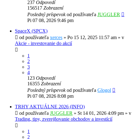
237
Odpovedí
156517
Zobrazení
Posledný príspevok
od používateľa
JUGGLER
Pi 07 08, 2026 9:46 pm
SpaceX (SPCX)
od používateľa
xerces
»
Po 15 12, 2025 11:57 am
» v
Akcie - investovanie do akcií
1
2
3
4
123
Odpovedí
16355
Zobrazení
Posledný príspevok
od používateľa
Glogol
Pi 07 08, 2026 8:08 pm
TRHY AKTUÁLNE 2026 (INFO)
od používateľa
JUGGLER
»
St 14 01, 2026 4:09 pm
» v
Trading, tipy, zverejňovanie obchodov a investícií
1
2