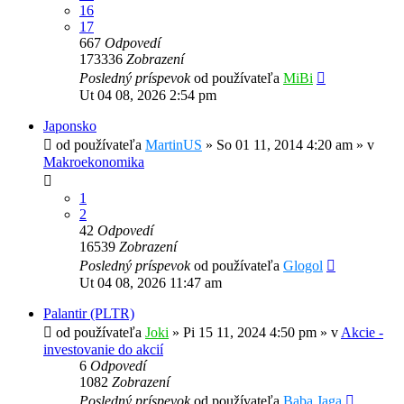
16
17
667
Odpovedí
173336
Zobrazení
Posledný príspevok
od používateľa
MiBi
Ut 04 08, 2026 2:54 pm
Japonsko
od používateľa
MartinUS
»
So 01 11, 2014 4:20 am
» v
Makroekonomika
1
2
42
Odpovedí
16539
Zobrazení
Posledný príspevok
od používateľa
Glogol
Ut 04 08, 2026 11:47 am
Palantir (PLTR)
od používateľa
Joki
»
Pi 15 11, 2024 4:50 pm
» v
Akcie -
investovanie do akcií
6
Odpovedí
1082
Zobrazení
Posledný príspevok
od používateľa
Baba Jaga