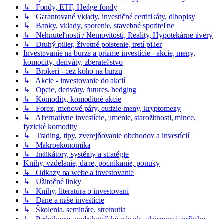
↳ Fondy, ETF, Hedge fondy
↳ Garantované vklady, investičné certifikáty, dlhopisy
↳ Banky, vklady, sporenie, stavebné sporiteľne
↳ Nehnuteľnosti / Nemovitosti, Reality, Hypotekárne úvery
↳ Druhý pilier, životné poistenie, tretí pilier
Investovanie na burze a priame investície - akcie, meny,
komodity, deriváty, zberateľstvo
↳ Brokeri - cez koho na burzu
↳ Akcie - investovanie do akcií
↳ Opcie, deriváty, futures, hedging
↳ Komodity, komoditné akcie
↳ Forex, menové páry, cudzie meny, kryptomeny
↳ Alternatívne investície, umenie, starožitnosti, mince,
fyzické komodity
↳ Trading, tipy, zverejňovanie obchodov a investícií
↳ Makroekonomika
↳ Indikátory, systémy a stratégie
Knihy, vzdelanie, dane, podnikanie, ponuky
↳ Odkazy na webe a investovanie
↳ Užitočné linky
↳ Knihy, literatúra o investovaní
↳ Dane a naše investície
↳ Školenia. semináre. stretnutia
↳ Podnikanie, podnikateľské nápady, skúsenosti, príbehy