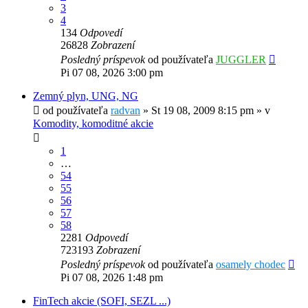
3
4
134
Odpovedí
26828
Zobrazení
Posledný príspevok
od používateľa
JUGGLER
Pi 07 08, 2026 3:00 pm
Zemný plyn, UNG, NG
od používateľa
radvan
»
St 19 08, 2009 8:15 pm
» v
Komodity, komoditné akcie
1
…
54
55
56
57
58
2281
Odpovedí
723193
Zobrazení
Posledný príspevok
od používateľa
osamely chodec
Pi 07 08, 2026 1:48 pm
FinTech akcie (SOFI, SEZL ...)