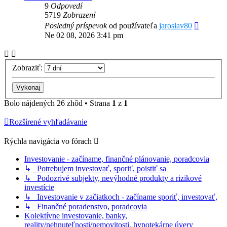
9
Odpovedí
5719
Zobrazení
Posledný príspevok
od používateľa
jaroslav80
Ne 02 08, 2026 3:41 pm
Zobraziť:
Bolo nájdených 26 zhôd • Strana
1
z
1
Rozšírené vyhľadávanie
Rýchla navigácia vo fórach
Investovanie - začíname, finančné plánovanie, poradcovia
↳ Potrebujem investovať, sporiť, poistiť sa
↳ Podozrivé subjekty, nevýhodné produkty a rizikové
investície
↳ Investovanie v začiatkoch - začíname sporiť, investovať,
↳ Finančné poradenstvo, poradcovia
Kolektívne investovanie, banky,
reality/nehnuteľnosti/nemovitosti, hypotekárne úvery