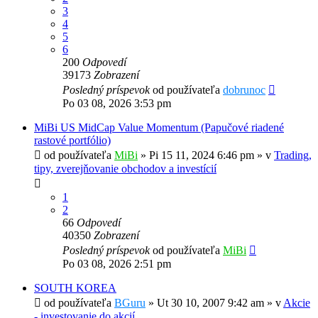
3
4
5
6
200
Odpovedí
39173
Zobrazení
Posledný príspevok
od používateľa
dobrunoc
Po 03 08, 2026 3:53 pm
MiBi US MidCap Value Momentum (Papučové riadené
rastové portfólio)
od používateľa
MiBi
»
Pi 15 11, 2024 6:46 pm
» v
Trading,
tipy, zverejňovanie obchodov a investícií
1
2
66
Odpovedí
40350
Zobrazení
Posledný príspevok
od používateľa
MiBi
Po 03 08, 2026 2:51 pm
SOUTH KOREA
od používateľa
BGuru
»
Ut 30 10, 2007 9:42 am
» v
Akcie
- investovanie do akcií