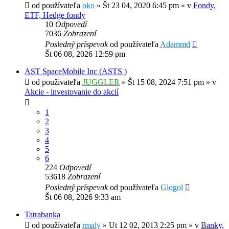
od používateľa
oko
»
Št 23 04, 2020 6:45 pm
» v
Fondy,
ETF, Hedge fondy
10
Odpovedí
7036
Zobrazení
Posledný príspevok
od používateľa
Adammd
Št 06 08, 2026 12:59 pm
AST SpaceMobile Inc (ASTS )
od používateľa
JUGGLER
»
Št 15 08, 2024 7:51 pm
» v
Akcie - investovanie do akcií
1
2
3
4
5
6
224
Odpovedí
53618
Zobrazení
Posledný príspevok
od používateľa
Glogol
Št 06 08, 2026 9:33 am
Tatrabanka
od používateľa
rmaly
»
Ut 12 02, 2013 2:25 pm
» v
Banky,