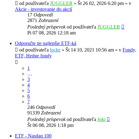
od používateľa
JUGGLER
»
Št 26 02, 2026 6:20 pm
» v
Akcie - investovanie do akcií
17
Odpovedí
2871
Zobrazení
Posledný príspevok
od používateľa
JUGGLER
Pi 07 08, 2026 12:18 am
Odporučte tie najlepšie ETF-ká
od používateľa
locke
»
Št 14 10, 2021 10:56 am
» v
Fondy,
ETF, Hedge fondy
1
…
3
4
5
6
7
246
Odpovedí
91339
Zobrazení
Posledný príspevok
od používateľa
Joki
Št 06 08, 2026 1:18 pm
ETF - Nasdaq 100