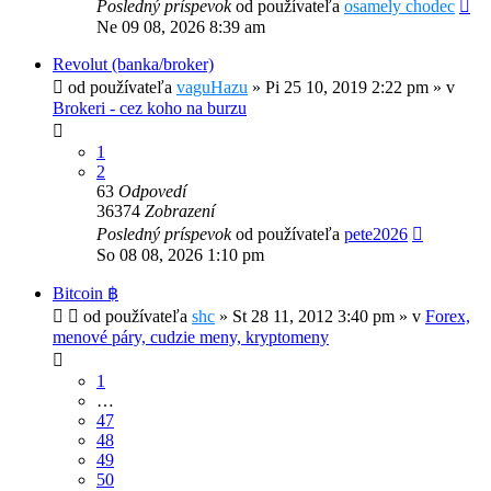
Posledný príspevok
od používateľa
osamely chodec
Ne 09 08, 2026 8:39 am
Revolut (banka/broker)
od používateľa
vaguHazu
»
Pi 25 10, 2019 2:22 pm
» v
Brokeri - cez koho na burzu
1
2
63
Odpovedí
36374
Zobrazení
Posledný príspevok
od používateľa
pete2026
So 08 08, 2026 1:10 pm
Bitcoin ฿
od používateľa
shc
»
St 28 11, 2012 3:40 pm
» v
Forex,
menové páry, cudzie meny, kryptomeny
1
…
47
48
49
50