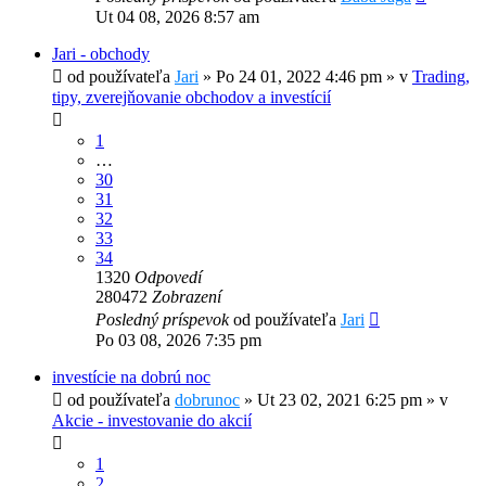
Ut 04 08, 2026 8:57 am
Jari - obchody
od používateľa
Jari
»
Po 24 01, 2022 4:46 pm
» v
Trading,
tipy, zverejňovanie obchodov a investícií
1
…
30
31
32
33
34
1320
Odpovedí
280472
Zobrazení
Posledný príspevok
od používateľa
Jari
Po 03 08, 2026 7:35 pm
investície na dobrú noc
od používateľa
dobrunoc
»
Ut 23 02, 2021 6:25 pm
» v
Akcie - investovanie do akcií
1
2