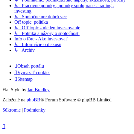
↳ Pracovne ponuky , ponuky spoluprace - trading ,
investing
↳ Spoločne pre dobrú vec
Off topic, politika
↳ Off topic - nie len investovanie
↳ Politika a názory o spoločnosti
Info o fóre - Ako investovať
↳ Informácie o diskusii
↳ Archív
Obsah portálu
Vymazať cookies
Sitemap
Flat Style by
Ian Bradley
Založené na
phpBB
® Forum Software © phpBB Limited
Súkromie
|
Podmienky