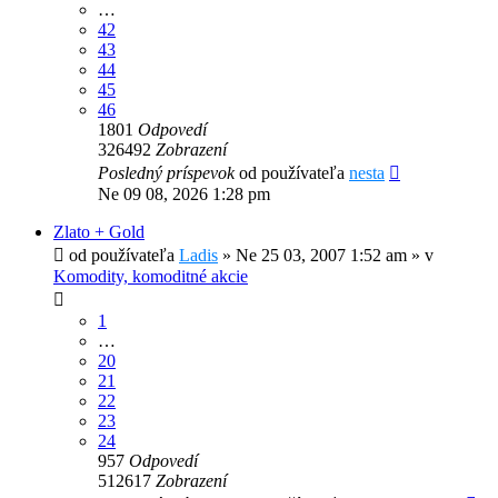
…
42
43
44
45
46
1801
Odpovedí
326492
Zobrazení
Posledný príspevok
od používateľa
nesta
Ne 09 08, 2026 1:28 pm
Zlato + Gold
od používateľa
Ladis
»
Ne 25 03, 2007 1:52 am
» v
Komodity, komoditné akcie
1
…
20
21
22
23
24
957
Odpovedí
512617
Zobrazení