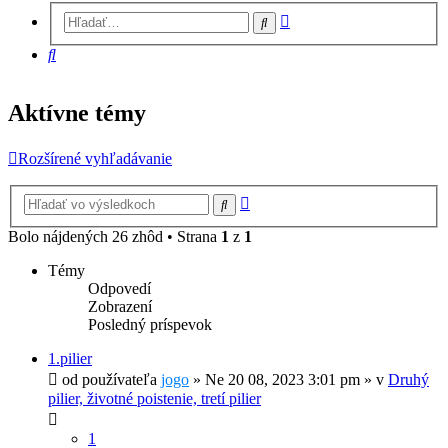
Rozšírené
Hľadať
vyhľadávanie
Hľadať
Aktívne témy
Rozšírené vyhľadávanie
Rozšírené
Hľadať
vyhľadávanie
Bolo nájdených 26 zhôd • Strana
1
z
1
Témy
Odpovedí
Zobrazení
Posledný príspevok
1.pilier
od používateľa
jogo
»
Ne 20 08, 2023 3:01 pm
» v
Druhý
pilier, životné poistenie, tretí pilier
1