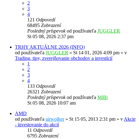
2
3
4
121
Odpovedí
68495
Zobrazení
Posledný príspevok
od používateľa
JUGGLER
St 05 08, 2026 2:37 pm
TRHY AKTUÁLNE 2026 (INFO)
od používateľa
JUGGLER
»
St 14 01, 2026 4:09 pm
» v
Trading, tipy, zverejňovanie obchodov a investícií
1
2
3
4
133
Odpovedí
26321
Zobrazení
Posledný príspevok
od používateľa
MiBi
St 05 08, 2026 10:07 am
AMD
od používateľa
airwolker
»
St 15 05, 2013 2:31 pm
» v
Akcie
- investovanie do akcií
11
Odpovedí
6795
Zobrazení