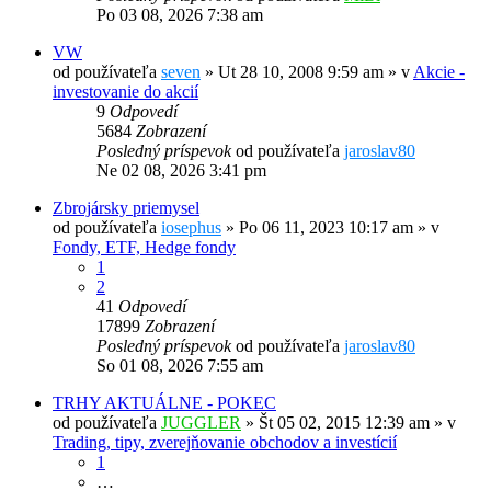
Po 03 08, 2026 7:38 am
VW
od používateľa
seven
»
Ut 28 10, 2008 9:59 am
» v
Akcie -
investovanie do akcií
9
Odpovedí
5684
Zobrazení
Posledný príspevok
od používateľa
jaroslav80
Ne 02 08, 2026 3:41 pm
Zbrojársky priemysel
od používateľa
iosephus
»
Po 06 11, 2023 10:17 am
» v
Fondy, ETF, Hedge fondy
1
2
41
Odpovedí
17899
Zobrazení
Posledný príspevok
od používateľa
jaroslav80
So 01 08, 2026 7:55 am
TRHY AKTUÁLNE - POKEC
od používateľa
JUGGLER
»
Št 05 02, 2015 12:39 am
» v
Trading, tipy, zverejňovanie obchodov a investícií
1
…