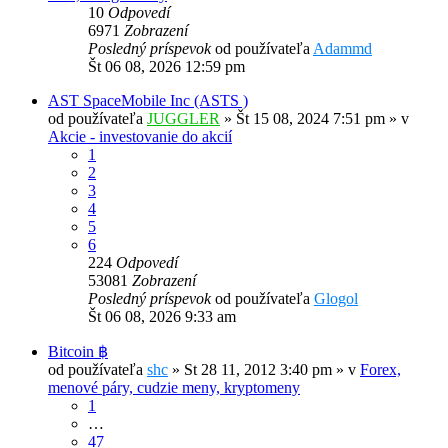
10
Odpovedí
6971
Zobrazení
Posledný príspevok
od používateľa
Adammd
Št 06 08, 2026 12:59 pm
AST SpaceMobile Inc (ASTS )
od používateľa
JUGGLER
»
Št 15 08, 2024 7:51 pm
» v
Akcie - investovanie do akcií
1
2
3
4
5
6
224
Odpovedí
53081
Zobrazení
Posledný príspevok
od používateľa
Glogol
Št 06 08, 2026 9:33 am
Bitcoin ฿
od používateľa
shc
»
St 28 11, 2012 3:40 pm
» v
Forex,
menové páry, cudzie meny, kryptomeny
1
…
47