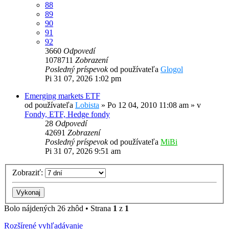
88
89
90
91
92
3660
Odpovedí
1078711
Zobrazení
Posledný príspevok
od používateľa
Glogol
Pi 31 07, 2026 1:02 pm
Emerging markets ETF
od používateľa
Lobista
»
Po 12 04, 2010 11:08 am
» v
Fondy, ETF, Hedge fondy
28
Odpovedí
42691
Zobrazení
Posledný príspevok
od používateľa
MiBi
Pi 31 07, 2026 9:51 am
Zobraziť:
Bolo nájdených 26 zhôd • Strana
1
z
1
Rozšírené vyhľadávanie