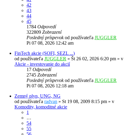
42
43
44
45
1784
Odpovedí
322809
Zobrazení
Posledný príspevok
od používateľa
JUGGLER
Pi 07 08, 2026 12:42 am
FinTech akcie (SOFI, SEZL ...)
od používateľa
JUGGLER
»
Št 26 02, 2026 6:20 pm
» v
Akcie - investovanie do akcií
17
Odpovedí
2745
Zobrazení
Posledný príspevok
od používateľa
JUGGLER
Pi 07 08, 2026 12:18 am
Zemný plyn, UNG, NG
od používateľa
radvan
»
St 19 08, 2009 8:15 pm
» v
Komodity, komoditné akcie
1
…
54
55
56