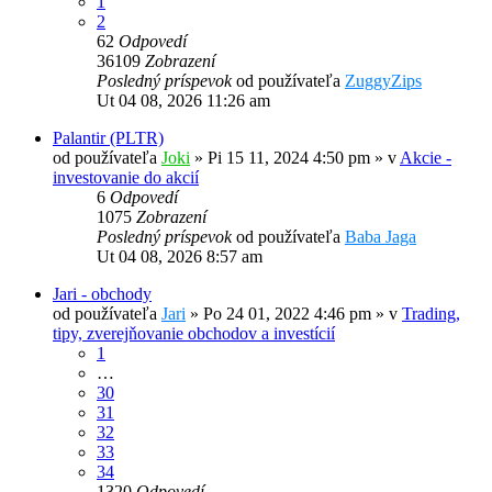
1
2
62
Odpovedí
36109
Zobrazení
Posledný príspevok
od používateľa
ZuggyZips
Ut 04 08, 2026 11:26 am
Palantir (PLTR)
od používateľa
Joki
»
Pi 15 11, 2024 4:50 pm
» v
Akcie -
investovanie do akcií
6
Odpovedí
1075
Zobrazení
Posledný príspevok
od používateľa
Baba Jaga
Ut 04 08, 2026 8:57 am
Jari - obchody
od používateľa
Jari
»
Po 24 01, 2022 4:46 pm
» v
Trading,
tipy, zverejňovanie obchodov a investícií
1
…
30
31
32
33
34
1320
Odpovedí