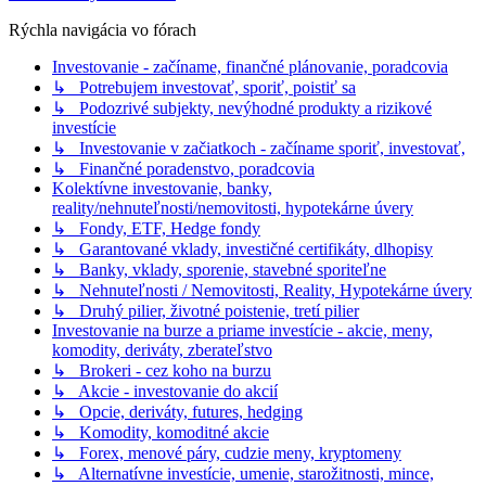
Rýchla navigácia vo fórach
Investovanie - začíname, finančné plánovanie, poradcovia
↳ Potrebujem investovať, sporiť, poistiť sa
↳ Podozrivé subjekty, nevýhodné produkty a rizikové
investície
↳ Investovanie v začiatkoch - začíname sporiť, investovať,
↳ Finančné poradenstvo, poradcovia
Kolektívne investovanie, banky,
reality/nehnuteľnosti/nemovitosti, hypotekárne úvery
↳ Fondy, ETF, Hedge fondy
↳ Garantované vklady, investičné certifikáty, dlhopisy
↳ Banky, vklady, sporenie, stavebné sporiteľne
↳ Nehnuteľnosti / Nemovitosti, Reality, Hypotekárne úvery
↳ Druhý pilier, životné poistenie, tretí pilier
Investovanie na burze a priame investície - akcie, meny,
komodity, deriváty, zberateľstvo
↳ Brokeri - cez koho na burzu
↳ Akcie - investovanie do akcií
↳ Opcie, deriváty, futures, hedging
↳ Komodity, komoditné akcie
↳ Forex, menové páry, cudzie meny, kryptomeny
↳ Alternatívne investície, umenie, starožitnosti, mince,