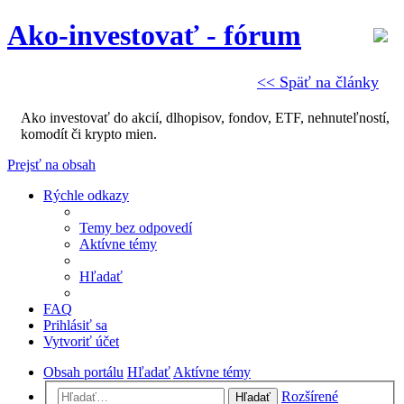
Ako-investovať - fórum
<< Späť na články
Ako investovať do akcií, dlhopisov, fondov, ETF, nehnuteľností,
komodít či krypto mien.
Prejsť na obsah
Rýchle odkazy
Temy bez odpovedí
Aktívne témy
Hľadať
FAQ
Prihlásiť sa
Vytvoriť účet
Obsah portálu
Hľadať
Aktívne témy
Rozšírené
Hľadať