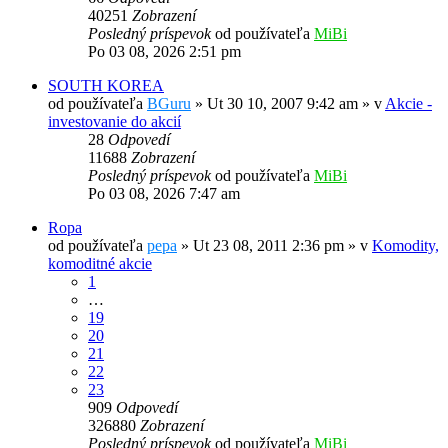
40251
Zobrazení
Posledný príspevok
od používateľa
MiBi
Po 03 08, 2026 2:51 pm
SOUTH KOREA
od používateľa
BGuru
»
Ut 30 10, 2007 9:42 am
» v
Akcie -
investovanie do akcií
28
Odpovedí
11688
Zobrazení
Posledný príspevok
od používateľa
MiBi
Po 03 08, 2026 7:47 am
Ropa
od používateľa
pepa
»
Ut 23 08, 2011 2:36 pm
» v
Komodity,
komoditné akcie
1
…
19
20
21
22
23
909
Odpovedí
326880
Zobrazení
Posledný príspevok
od používateľa
MiBi