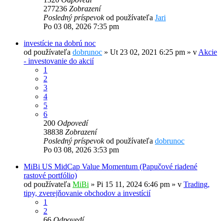
277236
Zobrazení
Posledný príspevok
od používateľa
Jari
Po 03 08, 2026 7:35 pm
investície na dobrú noc
od používateľa
dobrunoc
»
Ut 23 02, 2021 6:25 pm
» v
Akcie
- investovanie do akcií
1
2
3
4
5
6
200
Odpovedí
38838
Zobrazení
Posledný príspevok
od používateľa
dobrunoc
Po 03 08, 2026 3:53 pm
MiBi US MidCap Value Momentum (Papučové riadené
rastové portfólio)
od používateľa
MiBi
»
Pi 15 11, 2024 6:46 pm
» v
Trading,
tipy, zverejňovanie obchodov a investícií
1
2
66
Odpovedí