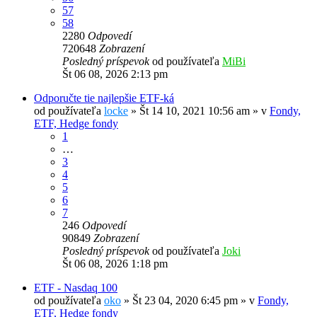
57
58
2280
Odpovedí
720648
Zobrazení
Posledný príspevok
od používateľa
MiBi
Št 06 08, 2026 2:13 pm
Odporučte tie najlepšie ETF-ká
od používateľa
locke
»
Št 14 10, 2021 10:56 am
» v
Fondy,
ETF, Hedge fondy
1
…
3
4
5
6
7
246
Odpovedí
90849
Zobrazení
Posledný príspevok
od používateľa
Joki
Št 06 08, 2026 1:18 pm
ETF - Nasdaq 100
od používateľa
oko
»
Št 23 04, 2020 6:45 pm
» v
Fondy,
ETF, Hedge fondy