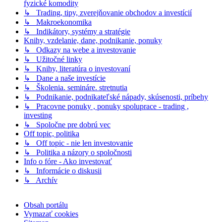
fyzické komodity
↳ Trading, tipy, zverejňovanie obchodov a investícií
↳ Makroekonomika
↳ Indikátory, systémy a stratégie
Knihy, vzdelanie, dane, podnikanie, ponuky
↳ Odkazy na webe a investovanie
↳ Užitočné linky
↳ Knihy, literatúra o investovaní
↳ Dane a naše investície
↳ Školenia. semináre. stretnutia
↳ Podnikanie, podnikateľské nápady, skúsenosti, príbehy
↳ Pracovne ponuky , ponuky spoluprace - trading ,
investing
↳ Spoločne pre dobrú vec
Off topic, politika
↳ Off topic - nie len investovanie
↳ Politika a názory o spoločnosti
Info o fóre - Ako investovať
↳ Informácie o diskusii
↳ Archív
Obsah portálu
Vymazať cookies