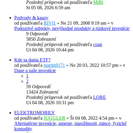
Posledný príspevok
od používateľa
MiBi
St 05 08, 2026 6:59 am
Podvody & kauzy
od používateľa
RIVI1
»
Ne 21 09, 2008 9:19 am
» v
Podozrivé subjekty, nevýhodné produkty a rizikové investície
9
Odpovedí
5850
Zobrazení
Posledný príspevok
od používateľa
coan
Ut 04 08, 2026 10:44 pm
Kde sa dania ETF?
od používateľa
martin9171
»
Ne 20 03, 2022 10:57 pm
» v
Dane a naše investície
1
2
59
Odpovedí
13424
Zobrazení
Posledný príspevok
od používateľa
LORE
Ut 04 08, 2026 10:31 pm
ELEKTROMOBILY
od používateľa
JUGGLER
»
Št 04 08, 2022 4:54 pm
» v
Alternatívne investície, umenie, starožitnosti, mince, fyzické
komodity