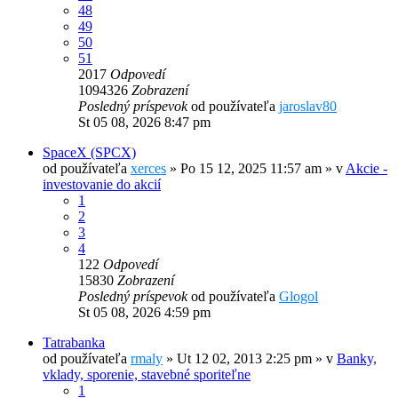
48
49
50
51
2017
Odpovedí
1094326
Zobrazení
Posledný príspevok
od používateľa
jaroslav80
St 05 08, 2026 8:47 pm
SpaceX (SPCX)
od používateľa
xerces
»
Po 15 12, 2025 11:57 am
» v
Akcie -
investovanie do akcií
1
2
3
4
122
Odpovedí
15830
Zobrazení
Posledný príspevok
od používateľa
Glogol
St 05 08, 2026 4:59 pm
Tatrabanka
od používateľa
rmaly
»
Ut 12 02, 2013 2:25 pm
» v
Banky,
vklady, sporenie, stavebné sporiteľne
1