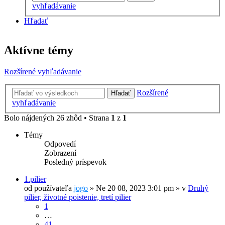
vyhľadávanie
Hľadať
Aktívne témy
Rozšírené vyhľadávanie
Rozšírené
Hľadať
vyhľadávanie
Bolo nájdených 26 zhôd • Strana
1
z
1
Témy
Odpovedí
Zobrazení
Posledný príspevok
1.pilier
od používateľa
jogo
»
Ne 20 08, 2023 3:01 pm
» v
Druhý
pilier, životné poistenie, tretí pilier
1
…
41