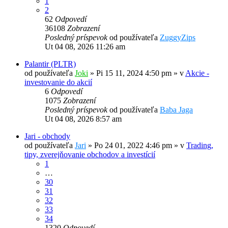
1
2
62
Odpovedí
36108
Zobrazení
Posledný príspevok
od používateľa
ZuggyZips
Ut 04 08, 2026 11:26 am
Palantir (PLTR)
od používateľa
Joki
»
Pi 15 11, 2024 4:50 pm
» v
Akcie -
investovanie do akcií
6
Odpovedí
1075
Zobrazení
Posledný príspevok
od používateľa
Baba Jaga
Ut 04 08, 2026 8:57 am
Jari - obchody
od používateľa
Jari
»
Po 24 01, 2022 4:46 pm
» v
Trading,
tipy, zverejňovanie obchodov a investícií
1
…
30
31
32
33
34
1320
Odpovedí