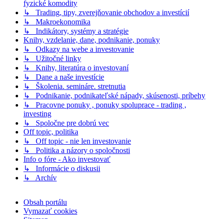
fyzické komodity
↳ Trading, tipy, zverejňovanie obchodov a investícií
↳ Makroekonomika
↳ Indikátory, systémy a stratégie
Knihy, vzdelanie, dane, podnikanie, ponuky
↳ Odkazy na webe a investovanie
↳ Užitočné linky
↳ Knihy, literatúra o investovaní
↳ Dane a naše investície
↳ Školenia. semináre. stretnutia
↳ Podnikanie, podnikateľské nápady, skúsenosti, príbehy
↳ Pracovne ponuky , ponuky spoluprace - trading ,
investing
↳ Spoločne pre dobrú vec
Off topic, politika
↳ Off topic - nie len investovanie
↳ Politika a názory o spoločnosti
Info o fóre - Ako investovať
↳ Informácie o diskusii
↳ Archív
Obsah portálu
Vymazať cookies