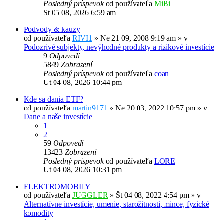
Posledný príspevok
od používateľa
MiBi
St 05 08, 2026 6:59 am
Podvody & kauzy
od používateľa
RIVI1
»
Ne 21 09, 2008 9:19 am
» v
Podozrivé subjekty, nevýhodné produkty a rizikové investície
9
Odpovedí
5849
Zobrazení
Posledný príspevok
od používateľa
coan
Ut 04 08, 2026 10:44 pm
Kde sa dania ETF?
od používateľa
martin9171
»
Ne 20 03, 2022 10:57 pm
» v
Dane a naše investície
1
2
59
Odpovedí
13423
Zobrazení
Posledný príspevok
od používateľa
LORE
Ut 04 08, 2026 10:31 pm
ELEKTROMOBILY
od používateľa
JUGGLER
»
Št 04 08, 2022 4:54 pm
» v
Alternatívne investície, umenie, starožitnosti, mince, fyzické
komodity