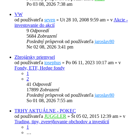
Po 03 08, 2026 7:38 am
VW
od používateľa
seven
»
Ut 28 10, 2008 9:59 am
» v
Akcie -
investovanie do akcií
9
Odpovedí
5684
Zobrazení
Posledný príspevok
od používateľa
jaroslav80
Ne 02 08, 2026 3:41 pm
Zbrojársky priemysel
od používateľa
iosephus
»
Po 06 11, 2023 10:17 am
» v
Fondy, ETF, Hedge fondy
1
2
41
Odpovedí
17899
Zobrazení
Posledný príspevok
od používateľa
jaroslav80
So 01 08, 2026 7:55 am
TRHY AKTUÁLNE - POKEC
od používateľa
JUGGLER
»
Št 05 02, 2015 12:39 am
» v
Trading, tipy, zverejňovanie obchodov a investícií
1
…