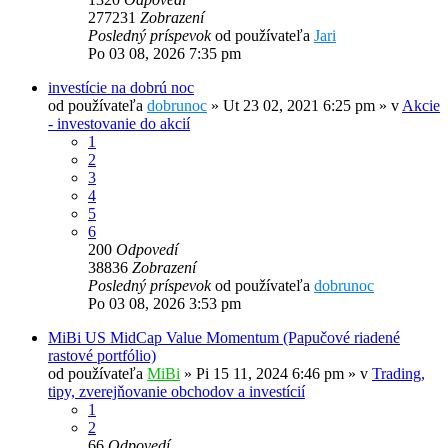
277231
Zobrazení
Posledný príspevok
od používateľa
Jari
Po 03 08, 2026 7:35 pm
investície na dobrú noc
od používateľa
dobrunoc
»
Ut 23 02, 2021 6:25 pm
» v
Akcie
- investovanie do akcií
1
2
3
4
5
6
200
Odpovedí
38836
Zobrazení
Posledný príspevok
od používateľa
dobrunoc
Po 03 08, 2026 3:53 pm
MiBi US MidCap Value Momentum (Papučové riadené
rastové portfólio)
od používateľa
MiBi
»
Pi 15 11, 2024 6:46 pm
» v
Trading,
tipy, zverejňovanie obchodov a investícií
1
2
66
Odpovedí