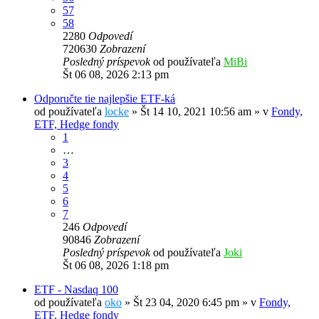
57
58
2280
Odpovedí
720630
Zobrazení
Posledný príspevok
od používateľa
MiBi
Št 06 08, 2026 2:13 pm
Odporučte tie najlepšie ETF-ká
od používateľa
locke
»
Št 14 10, 2021 10:56 am
» v
Fondy,
ETF, Hedge fondy
1
…
3
4
5
6
7
246
Odpovedí
90846
Zobrazení
Posledný príspevok
od používateľa
Joki
Št 06 08, 2026 1:18 pm
ETF - Nasdaq 100
od používateľa
oko
»
Št 23 04, 2020 6:45 pm
» v
Fondy,
ETF, Hedge fondy