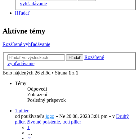
vyhľadávanie
Hľadať
Aktívne témy
Rozšírené vyhľadávanie
Rozšírené
Hľadať
vyhľadávanie
Bolo nájdených 26 zhôd • Strana
1
z
1
Témy
Odpovedí
Zobrazení
Posledný príspevok
1.pilier
od používateľa
jogo
»
Ne 20 08, 2023 3:01 pm
» v
Druhý
pilier, životné poistenie, tretí pilier
1
…
41