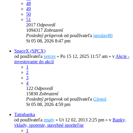
48
49
50
51
2017
Odpovedí
1094317
Zobrazení
Posledný príspevok
od používateľa
jaroslav80
St 05 08, 2026 8:47 pm
SpaceX (SPCX)
od používateľa
xerces
»
Po 15 12, 2025 11:57 am
» v
Akcie -
investovanie do akcií
1
2
3
4
122
Odpovedí
15830
Zobrazení
Posledný príspevok
od používateľa
Glogol
St 05 08, 2026 4:59 pm
Tatrabanka
od používateľa
rmaly
»
Ut 12 02, 2013 2:25 pm
» v
Banky,
vklady, sporenie, stavebné sporiteľne
1