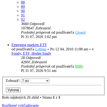
88
89
90
91
92
3660
Odpovedí
1078647
Zobrazení
Posledný príspevok
od používateľa
Glogol
Pi 31 07, 2026 1:02 pm
Emerging markets ETF
od používateľa
Lobista
»
Po 12 04, 2010 11:08 am
» v
Fondy, ETF, Hedge fondy
28
Odpovedí
42691
Zobrazení
Posledný príspevok
od používateľa
MiBi
Pi 31 07, 2026 9:51 am
Zobraziť:
Bolo nájdených 26 zhôd • Strana
1
z
1
Rozšírené vyhľadávanie