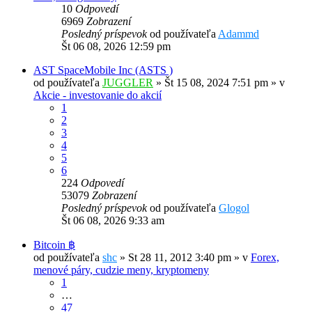
10
Odpovedí
6969
Zobrazení
Posledný príspevok
od používateľa
Adammd
Št 06 08, 2026 12:59 pm
AST SpaceMobile Inc (ASTS )
od používateľa
JUGGLER
»
Št 15 08, 2024 7:51 pm
» v
Akcie - investovanie do akcií
1
2
3
4
5
6
224
Odpovedí
53079
Zobrazení
Posledný príspevok
od používateľa
Glogol
Št 06 08, 2026 9:33 am
Bitcoin ฿
od používateľa
shc
»
St 28 11, 2012 3:40 pm
» v
Forex,
menové páry, cudzie meny, kryptomeny
1
…
47