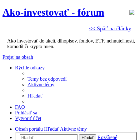
Ako-investovať - fórum
<< Späť na články
Ako investovať do akcií, dlhopisov, fondov, ETF, nehnuteľností,
komodít či krypto mien.
Prejsť na obsah
Rýchle odkazy
Temy bez odpovedí
Aktívne témy
Hľadať
FAQ
Prihlásiť sa
Vytvoriť účet
Obsah portálu
Hľadať
Aktívne témy
Rozšírené
Hľadať