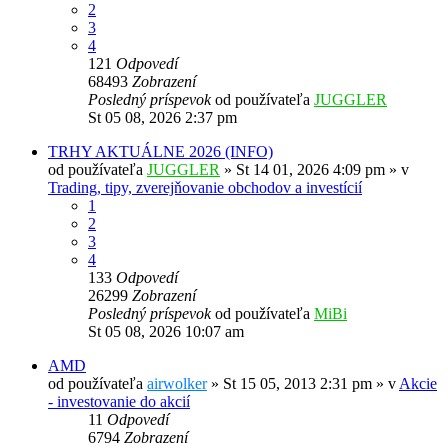
2
3
4
121
Odpovedí
68493
Zobrazení
Posledný príspevok
od používateľa
JUGGLER
St 05 08, 2026 2:37 pm
TRHY AKTUÁLNE 2026 (INFO)
od používateľa
JUGGLER
»
St 14 01, 2026 4:09 pm
» v
Trading, tipy, zverejňovanie obchodov a investícií
1
2
3
4
133
Odpovedí
26299
Zobrazení
Posledný príspevok
od používateľa
MiBi
St 05 08, 2026 10:07 am
AMD
od používateľa
airwolker
»
St 15 05, 2013 2:31 pm
» v
Akcie
- investovanie do akcií
11
Odpovedí
6794
Zobrazení