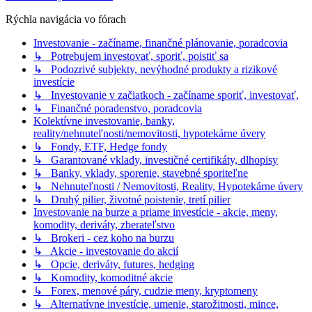
Rýchla navigácia vo fórach
Investovanie - začíname, finančné plánovanie, poradcovia
↳ Potrebujem investovať, sporiť, poistiť sa
↳ Podozrivé subjekty, nevýhodné produkty a rizikové
investície
↳ Investovanie v začiatkoch - začíname sporiť, investovať,
↳ Finančné poradenstvo, poradcovia
Kolektívne investovanie, banky,
reality/nehnuteľnosti/nemovitosti, hypotekárne úvery
↳ Fondy, ETF, Hedge fondy
↳ Garantované vklady, investičné certifikáty, dlhopisy
↳ Banky, vklady, sporenie, stavebné sporiteľne
↳ Nehnuteľnosti / Nemovitosti, Reality, Hypotekárne úvery
↳ Druhý pilier, životné poistenie, tretí pilier
Investovanie na burze a priame investície - akcie, meny,
komodity, deriváty, zberateľstvo
↳ Brokeri - cez koho na burzu
↳ Akcie - investovanie do akcií
↳ Opcie, deriváty, futures, hedging
↳ Komodity, komoditné akcie
↳ Forex, menové páry, cudzie meny, kryptomeny
↳ Alternatívne investície, umenie, starožitnosti, mince,