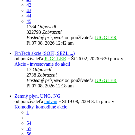
42
43
44
45
1784
Odpovedí
322793
Zobrazení
Posledný príspevok
od používateľa
JUGGLER
Pi 07 08, 2026 12:42 am
FinTech akcie (SOFI, SEZL ...)
od používateľa
JUGGLER
»
Št 26 02, 2026 6:20 pm
» v
Akcie - investovanie do akcií
17
Odpovedí
2738
Zobrazení
Posledný príspevok
od používateľa
JUGGLER
Pi 07 08, 2026 12:18 am
Zemný plyn, UNG, NG
od používateľa
radvan
»
St 19 08, 2009 8:15 pm
» v
Komodity, komoditné akcie
1
…
54
55
56