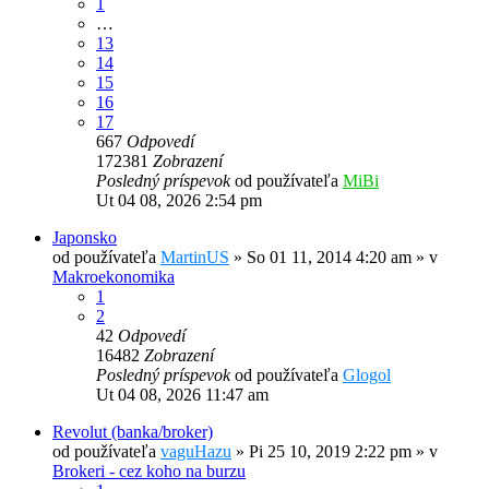
1
…
13
14
15
16
17
667
Odpovedí
172381
Zobrazení
Posledný príspevok
od používateľa
MiBi
Ut 04 08, 2026 2:54 pm
Japonsko
od používateľa
MartinUS
»
So 01 11, 2014 4:20 am
» v
Makroekonomika
1
2
42
Odpovedí
16482
Zobrazení
Posledný príspevok
od používateľa
Glogol
Ut 04 08, 2026 11:47 am
Revolut (banka/broker)
od používateľa
vaguHazu
»
Pi 25 10, 2019 2:22 pm
» v
Brokeri - cez koho na burzu