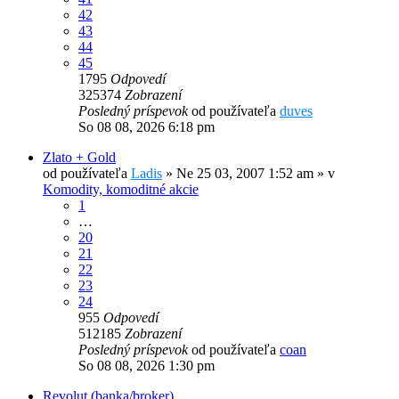
42
43
44
45
1795
Odpovedí
325374
Zobrazení
Posledný príspevok
od používateľa
duves
So 08 08, 2026 6:18 pm
Zlato + Gold
od používateľa
Ladis
»
Ne 25 03, 2007 1:52 am
» v
Komodity, komoditné akcie
1
…
20
21
22
23
24
955
Odpovedí
512185
Zobrazení
Posledný príspevok
od používateľa
coan
So 08 08, 2026 1:30 pm
Revolut (banka/broker)