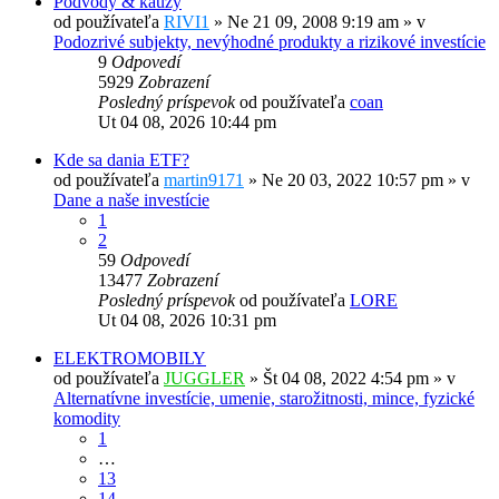
Podvody & kauzy
od používateľa
RIVI1
»
Ne 21 09, 2008 9:19 am
» v
Podozrivé subjekty, nevýhodné produkty a rizikové investície
9
Odpovedí
5929
Zobrazení
Posledný príspevok
od používateľa
coan
Ut 04 08, 2026 10:44 pm
Kde sa dania ETF?
od používateľa
martin9171
»
Ne 20 03, 2022 10:57 pm
» v
Dane a naše investície
1
2
59
Odpovedí
13477
Zobrazení
Posledný príspevok
od používateľa
LORE
Ut 04 08, 2026 10:31 pm
ELEKTROMOBILY
od používateľa
JUGGLER
»
Št 04 08, 2022 4:54 pm
» v
Alternatívne investície, umenie, starožitnosti, mince, fyzické
komodity
1
…
13
14