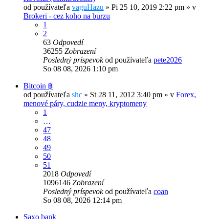
od používateľa
vaguHazu
»
Pi 25 10, 2019 2:22 pm
» v
Brokeri - cez koho na burzu
1
2
63
Odpovedí
36255
Zobrazení
Posledný príspevok
od používateľa
pete2026
So 08 08, 2026 1:10 pm
Bitcoin ฿
od používateľa
shc
»
St 28 11, 2012 3:40 pm
» v
Forex,
menové páry, cudzie meny, kryptomeny
1
…
47
48
49
50
51
2018
Odpovedí
1096146
Zobrazení
Posledný príspevok
od používateľa
coan
So 08 08, 2026 12:14 pm
Saxo bank