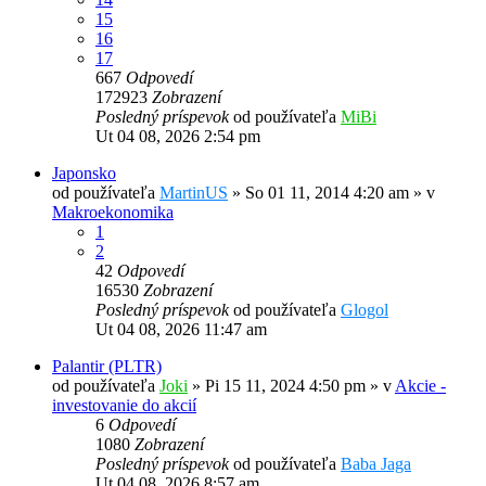
15
16
17
667
Odpovedí
172923
Zobrazení
Posledný príspevok
od používateľa
MiBi
Ut 04 08, 2026 2:54 pm
Japonsko
od používateľa
MartinUS
»
So 01 11, 2014 4:20 am
» v
Makroekonomika
1
2
42
Odpovedí
16530
Zobrazení
Posledný príspevok
od používateľa
Glogol
Ut 04 08, 2026 11:47 am
Palantir (PLTR)
od používateľa
Joki
»
Pi 15 11, 2024 4:50 pm
» v
Akcie -
investovanie do akcií
6
Odpovedí
1080
Zobrazení
Posledný príspevok
od používateľa
Baba Jaga
Ut 04 08, 2026 8:57 am