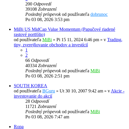
200
Odpovedí
39108
Zobrazení
Posledný príspevok
od používateľa
dobrunoc
Po 03 08, 2026 3:53 pm
MiBi US MidCap Value Momentum (Papučové riadené
rastové portfólio)
od používateľa
MiBi
»
Pi 15 11, 2024 6:46 pm
» v
Trading,
tipy, zverejňovanie obchodov a investícií
1
2
66
Odpovedí
40334
Zobrazení
Posledný príspevok
od používateľa
MiBi
Po 03 08, 2026 2:51 pm
SOUTH KOREA
od používateľa
BGuru
»
Ut 30 10, 2007 9:42 am
» v
Akcie -
investovanie do akcií
28
Odpovedí
11721
Zobrazení
Posledný príspevok
od používateľa
MiBi
Po 03 08, 2026 7:47 am
Ropa