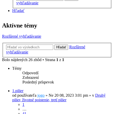
vyhľadávanie
Hľadať
Aktívne témy
Rozšírené vyhľadávanie
Rozšírené
Hľadať
vyhľadávanie
Bolo nájdených 26 zhôd • Strana
1
z
1
Témy
Odpovedí
Zobrazení
Posledný príspevok
1.pilier
od používateľa
jogo
»
Ne 20 08, 2023 3:01 pm
» v
Druhý
pilier, životné poistenie, tretí pilier
1
…
41