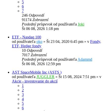
5
6
7
246
Odpovedí
91174
Zobrazení
Posledný príspevok
od používateľa
Joki
Št 06 08, 2026 1:18 pm
ETF - Nasdaq 100
od používateľa
oko
»
Št 23 04, 2020 6:45 pm
» v
Fondy,
ETF, Hedge fondy
10
Odpovedí
7017
Zobrazení
Posledný príspevok
od používateľa
Adammd
Št 06 08, 2026 12:59 pm
AST SpaceMobile Inc (ASTS )
od používateľa
JUGGLER
»
Št 15 08, 2024 7:51 pm
» v
Akcie - investovanie do akcií
1
2
3
4
5
6