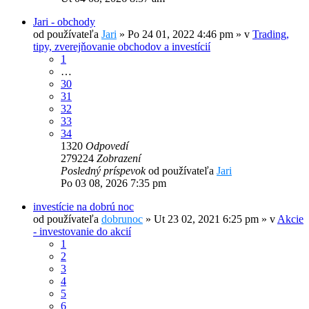
Jari - obchody
od používateľa
Jari
»
Po 24 01, 2022 4:46 pm
» v
Trading,
tipy, zverejňovanie obchodov a investícií
1
…
30
31
32
33
34
1320
Odpovedí
279224
Zobrazení
Posledný príspevok
od používateľa
Jari
Po 03 08, 2026 7:35 pm
investície na dobrú noc
od používateľa
dobrunoc
»
Ut 23 02, 2021 6:25 pm
» v
Akcie
- investovanie do akcií
1
2
3
4
5
6