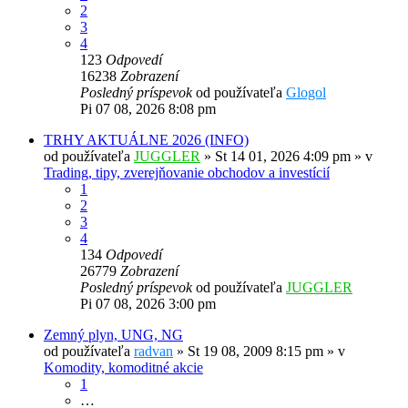
2
3
4
123
Odpovedí
16238
Zobrazení
Posledný príspevok
od používateľa
Glogol
Pi 07 08, 2026 8:08 pm
TRHY AKTUÁLNE 2026 (INFO)
od používateľa
JUGGLER
»
St 14 01, 2026 4:09 pm
» v
Trading, tipy, zverejňovanie obchodov a investícií
1
2
3
4
134
Odpovedí
26779
Zobrazení
Posledný príspevok
od používateľa
JUGGLER
Pi 07 08, 2026 3:00 pm
Zemný plyn, UNG, NG
od používateľa
radvan
»
St 19 08, 2009 8:15 pm
» v
Komodity, komoditné akcie
1
…