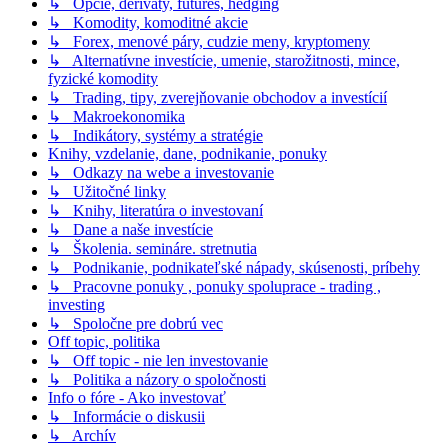
↳ Opcie, deriváty, futures, hedging
↳ Komodity, komoditné akcie
↳ Forex, menové páry, cudzie meny, kryptomeny
↳ Alternatívne investície, umenie, starožitnosti, mince,
fyzické komodity
↳ Trading, tipy, zverejňovanie obchodov a investícií
↳ Makroekonomika
↳ Indikátory, systémy a stratégie
Knihy, vzdelanie, dane, podnikanie, ponuky
↳ Odkazy na webe a investovanie
↳ Užitočné linky
↳ Knihy, literatúra o investovaní
↳ Dane a naše investície
↳ Školenia. semináre. stretnutia
↳ Podnikanie, podnikateľské nápady, skúsenosti, príbehy
↳ Pracovne ponuky , ponuky spoluprace - trading ,
investing
↳ Spoločne pre dobrú vec
Off topic, politika
↳ Off topic - nie len investovanie
↳ Politika a názory o spoločnosti
Info o fóre - Ako investovať
↳ Informácie o diskusii
↳ Archív