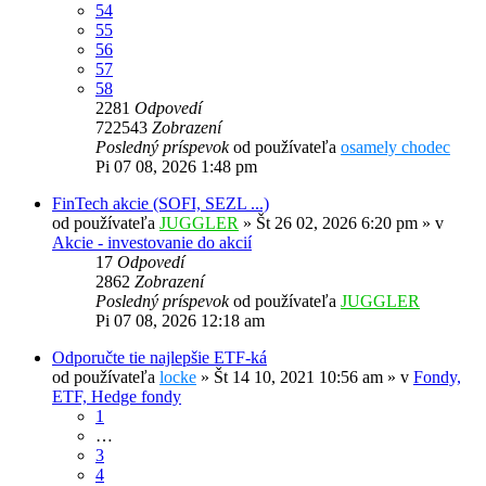
54
55
56
57
58
2281
Odpovedí
722543
Zobrazení
Posledný príspevok
od používateľa
osamely chodec
Pi 07 08, 2026 1:48 pm
FinTech akcie (SOFI, SEZL ...)
od používateľa
JUGGLER
»
Št 26 02, 2026 6:20 pm
» v
Akcie - investovanie do akcií
17
Odpovedí
2862
Zobrazení
Posledný príspevok
od používateľa
JUGGLER
Pi 07 08, 2026 12:18 am
Odporučte tie najlepšie ETF-ká
od používateľa
locke
»
Št 14 10, 2021 10:56 am
» v
Fondy,
ETF, Hedge fondy
1
…
3
4