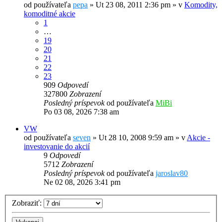
od používateľa
pepa
»
Ut 23 08, 2011 2:36 pm
» v
Komodity,
komoditné akcie
1
…
19
20
21
22
23
909
Odpovedí
327800
Zobrazení
Posledný príspevok
od používateľa
MiBi
Po 03 08, 2026 7:38 am
VW
od používateľa
seven
»
Ut 28 10, 2008 9:59 am
» v
Akcie -
investovanie do akcií
9
Odpovedí
5712
Zobrazení
Posledný príspevok
od používateľa
jaroslav80
Ne 02 08, 2026 3:41 pm
Zobraziť: