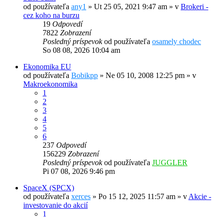
od používateľa
any1
»
Ut 25 05, 2021 9:47 am
» v
Brokeri -
cez koho na burzu
19
Odpovedí
7822
Zobrazení
Posledný príspevok
od používateľa
osamely chodec
So 08 08, 2026 10:04 am
Ekonomika EU
od používateľa
Bobikpp
»
Ne 05 10, 2008 12:25 pm
» v
Makroekonomika
1
2
3
4
5
6
237
Odpovedí
156229
Zobrazení
Posledný príspevok
od používateľa
JUGGLER
Pi 07 08, 2026 9:46 pm
SpaceX (SPCX)
od používateľa
xerces
»
Po 15 12, 2025 11:57 am
» v
Akcie -
investovanie do akcií
1