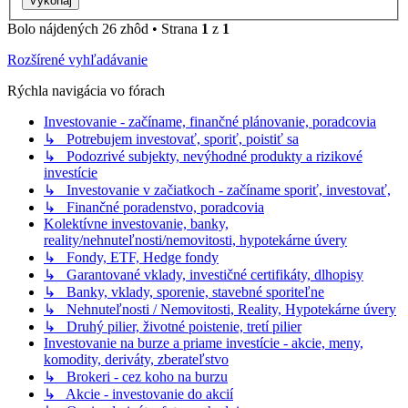
Bolo nájdených 26 zhôd • Strana
1
z
1
Rozšírené vyhľadávanie
Rýchla navigácia vo fórach
Investovanie - začíname, finančné plánovanie, poradcovia
↳ Potrebujem investovať, sporiť, poistiť sa
↳ Podozrivé subjekty, nevýhodné produkty a rizikové
investície
↳ Investovanie v začiatkoch - začíname sporiť, investovať,
↳ Finančné poradenstvo, poradcovia
Kolektívne investovanie, banky,
reality/nehnuteľnosti/nemovitosti, hypotekárne úvery
↳ Fondy, ETF, Hedge fondy
↳ Garantované vklady, investičné certifikáty, dlhopisy
↳ Banky, vklady, sporenie, stavebné sporiteľne
↳ Nehnuteľnosti / Nemovitosti, Reality, Hypotekárne úvery
↳ Druhý pilier, životné poistenie, tretí pilier
Investovanie na burze a priame investície - akcie, meny,
komodity, deriváty, zberateľstvo
↳ Brokeri - cez koho na burzu
↳ Akcie - investovanie do akcií