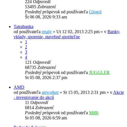
224
Odpovedí
53495
Zobrazení
Posledný príspevok
od používateľa
Glogol
Št 06 08, 2026 9:33 am
Tatrabanka
od používateľa
rmaly
»
Ut 12 02, 2013 2:25 pm
» v
Banky,
vklady, sporenie, stavebné sporiteľne
1
2
3
4
121
Odpovedí
68735
Zobrazení
Posledný príspevok
od používateľa
JUGGLER
St 05 08, 2026 2:37 pm
AMD
od používateľa
airwolker
»
St 15 05, 2013 2:31 pm
» v
Akcie
- investovanie do akcií
11
Odpovedí
6814
Zobrazení
Posledný príspevok
od používateľa
MiBi
St 05 08, 2026 6:59 am