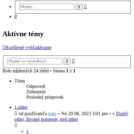
Rozšírené
Hľadať
vyhľadávanie
Hľadať
Aktívne témy
Rozšírené vyhľadávanie
Rozšírené
Hľadať
vyhľadávanie
Bolo nájdených 24 zhôd • Strana
1
z
1
Témy
Odpovedí
Zobrazení
Posledný príspevok
1.pilier
od používateľa
jogo
»
Ne 20 08, 2023 3:01 pm
» v
Druhý
pilier, životné poistenie, tretí pilier
1