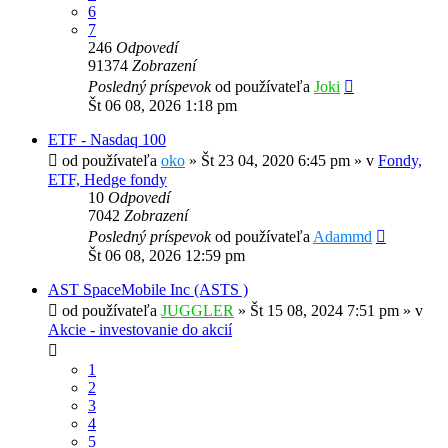
6
7
246
Odpovedí
91374
Zobrazení
Posledný príspevok
od používateľa
Joki
Št 06 08, 2026 1:18 pm
ETF - Nasdaq 100
od používateľa
oko
»
Št 23 04, 2020 6:45 pm
» v
Fondy,
ETF, Hedge fondy
10
Odpovedí
7042
Zobrazení
Posledný príspevok
od používateľa
Adammd
Št 06 08, 2026 12:59 pm
AST SpaceMobile Inc (ASTS )
od používateľa
JUGGLER
»
Št 15 08, 2024 7:51 pm
» v
Akcie - investovanie do akcií
1
2
3
4
5