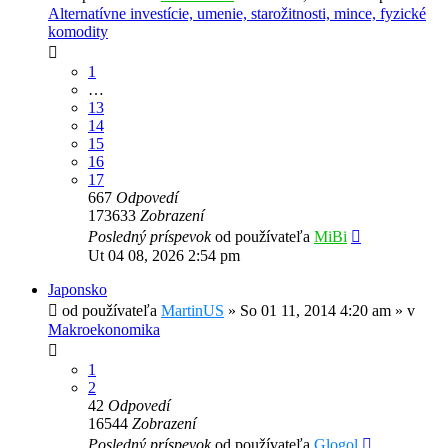
Alternatívne investície, umenie, starožitnosti, mince, fyzické
komodity
1
…
13
14
15
16
17
667
Odpovedí
173633
Zobrazení
Posledný príspevok
od používateľa
MiBi
Ut 04 08, 2026 2:54 pm
Japonsko
od používateľa
MartinUS
»
So 01 11, 2014 4:20 am
» v
Makroekonomika
1
2
42
Odpovedí
16544
Zobrazení
Posledný príspevok
od používateľa
Glogol