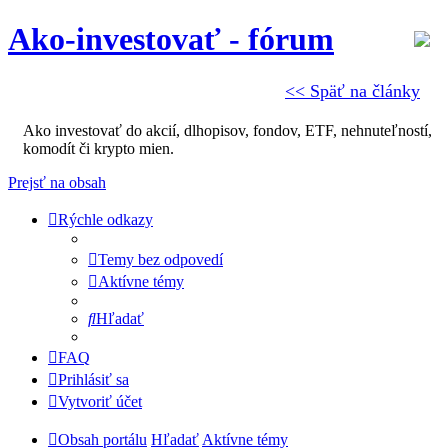
Ako-investovať - fórum
<< Späť na články
Ako investovať do akcií, dlhopisov, fondov, ETF, nehnuteľností,
komodít či krypto mien.
Prejsť na obsah
Rýchle odkazy
Temy bez odpovedí
Aktívne témy
Hľadať
FAQ
Prihlásiť sa
Vytvoriť účet
Obsah portálu
Hľadať
Aktívne témy