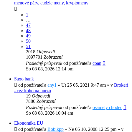
menové páry, cudzie meny, kryptomeny
1
…
47
48
49
50
51
2018
Odpovedí
1097701
Zobrazení
Posledný príspevok
od používateľa
coan
So 08 08, 2026 12:14 pm
Saxo bank
od používateľa
any1
»
Ut 25 05, 2021 9:47 am
» v
Brokeri
- cez koho na burzu
19
Odpovedí
7886
Zobrazení
Posledný príspevok
od používateľa
osamely chodec
So 08 08, 2026 10:04 am
Ekonomika EU
od používateľa
Bobikpp
»
Ne 05 10, 2008 12:25 pm
» v