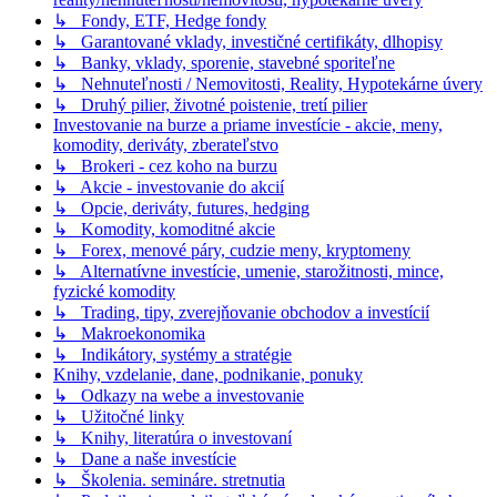
↳ Fondy, ETF, Hedge fondy
↳ Garantované vklady, investičné certifikáty, dlhopisy
↳ Banky, vklady, sporenie, stavebné sporiteľne
↳ Nehnuteľnosti / Nemovitosti, Reality, Hypotekárne úvery
↳ Druhý pilier, životné poistenie, tretí pilier
Investovanie na burze a priame investície - akcie, meny,
komodity, deriváty, zberateľstvo
↳ Brokeri - cez koho na burzu
↳ Akcie - investovanie do akcií
↳ Opcie, deriváty, futures, hedging
↳ Komodity, komoditné akcie
↳ Forex, menové páry, cudzie meny, kryptomeny
↳ Alternatívne investície, umenie, starožitnosti, mince,
fyzické komodity
↳ Trading, tipy, zverejňovanie obchodov a investícií
↳ Makroekonomika
↳ Indikátory, systémy a stratégie
Knihy, vzdelanie, dane, podnikanie, ponuky
↳ Odkazy na webe a investovanie
↳ Užitočné linky
↳ Knihy, literatúra o investovaní
↳ Dane a naše investície
↳ Školenia. semináre. stretnutia