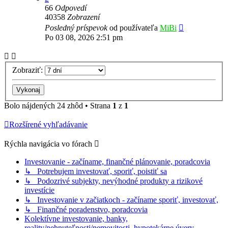
66
Odpovedí
40358
Zobrazení
Posledný príspevok
od používateľa
MiBi
Po 03 08, 2026 2:51 pm
Zobraziť:
Bolo nájdených 24 zhôd • Strana
1
z
1
Rozšírené vyhľadávanie
Rýchla navigácia vo fórach
Investovanie - začíname, finančné plánovanie, poradcovia
↳ Potrebujem investovať, sporiť, poistiť sa
↳ Podozrivé subjekty, nevýhodné produkty a rizikové
investície
↳ Investovanie v začiatkoch - začíname sporiť, investovať,
↳ Finančné poradenstvo, poradcovia
Kolektívne investovanie, banky,
reality/nehnuteľnosti/nemovitosti, hypotekárne úvery