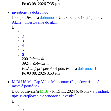
Po 03 08, 2026 7:35 pm
investície na dobrú noc
od používateľa
dobrunoc
»
Ut 23 02, 2021 6:25 pm
» v
Akcie - investovanie do akcií
1
2
3
4
5
6
200
Odpovedí
39277
Zobrazení
Posledný príspevok
od používateľa
dobrunoc
Po 03 08, 2026 3:53 pm
MiBi US MidCap Value Momentum (Papučové riadené
rastové portfólio)
od používateľa
MiBi
»
Pi 15 11, 2024 6:46 pm
» v
Trading,
tipy, zverejňovanie obchodov a investícií
1
2