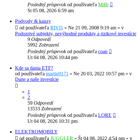
Posledný príspevok
od používateľa
MiBi
St 05 08, 2026 6:59 am
Podvody & kauzy
od používateľa
RIVI1
»
Ne 21 09, 2008 9:19 am
» v
Podozrivé subjekty, nevýhodné produkty a rizikové investície
9
Odpovedí
5992
Zobrazení
Posledný príspevok
od používateľa
coan
Ut 04 08, 2026 10:44 pm
Kde sa dania ETF?
od používateľa
martin9171
»
Ne 20 03, 2022 10:57 pm
» v
Dane a naše investície
1
2
59
Odpovedí
13533
Zobrazení
Posledný príspevok
od používateľa
LORE
Ut 04 08, 2026 10:31 pm
ELEKTROMOBILY
od používateľa
JUGGLER
»
Št 04 08, 2022 4:54 pm
» v