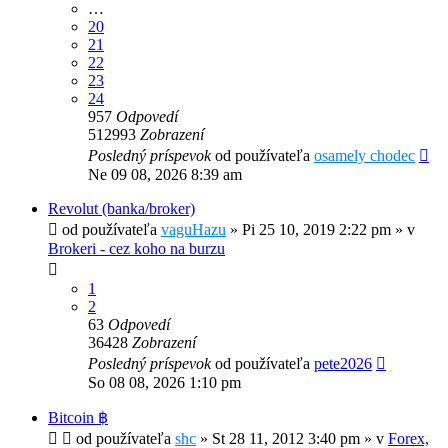
…
20
21
22
23
24
957
Odpovedí
512993
Zobrazení
Posledný príspevok
od používateľa
osamely chodec
Ne 09 08, 2026 8:39 am
Revolut (banka/broker)
od používateľa
vaguHazu
»
Pi 25 10, 2019 2:22 pm
» v
Brokeri - cez koho na burzu
1
2
63
Odpovedí
36428
Zobrazení
Posledný príspevok
od používateľa
pete2026
So 08 08, 2026 1:10 pm
Bitcoin ฿
od používateľa
shc
»
St 28 11, 2012 3:40 pm
» v
Forex,