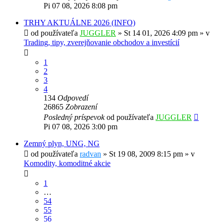
Pi 07 08, 2026 8:08 pm
TRHY AKTUÁLNE 2026 (INFO)
od používateľa
JUGGLER
»
St 14 01, 2026 4:09 pm
» v
Trading, tipy, zverejňovanie obchodov a investícií
1
2
3
4
134
Odpovedí
26865
Zobrazení
Posledný príspevok
od používateľa
JUGGLER
Pi 07 08, 2026 3:00 pm
Zemný plyn, UNG, NG
od používateľa
radvan
»
St 19 08, 2009 8:15 pm
» v
Komodity, komoditné akcie
1
…
54
55
56