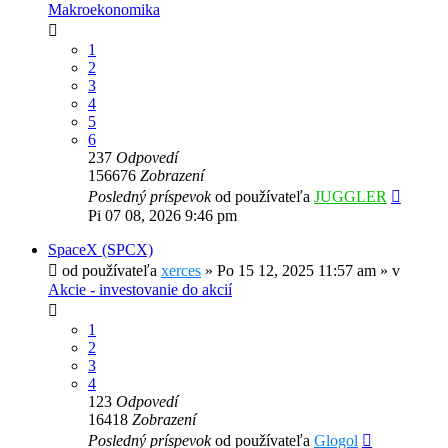
Makroekonomika
1
2
3
4
5
6
237
Odpovedí
156676
Zobrazení
Posledný príspevok
od používateľa
JUGGLER
Pi 07 08, 2026 9:46 pm
SpaceX (SPCX)
od používateľa
xerces
»
Po 15 12, 2025 11:57 am
» v
Akcie - investovanie do akcií
1
2
3
4
123
Odpovedí
16418
Zobrazení
Posledný príspevok
od používateľa
Glogol