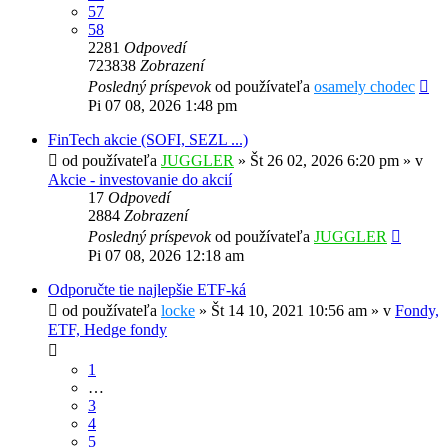
57
58
2281
Odpovedí
723838
Zobrazení
Posledný príspevok
od používateľa
osamely chodec
Pi 07 08, 2026 1:48 pm
FinTech akcie (SOFI, SEZL ...)
od používateľa
JUGGLER
»
Št 26 02, 2026 6:20 pm
» v
Akcie - investovanie do akcií
17
Odpovedí
2884
Zobrazení
Posledný príspevok
od používateľa
JUGGLER
Pi 07 08, 2026 12:18 am
Odporučte tie najlepšie ETF-ká
od používateľa
locke
»
Št 14 10, 2021 10:56 am
» v
Fondy,
ETF, Hedge fondy
1
…
3
4
5