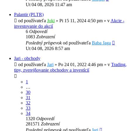
Ut 04 08, 2026 11:47 am
Palantir (PLTR)
od používateľa
Joki
»
Pi 15 11, 2024 4:50 pm
» v
Akcie -
investovanie do akcií
6
Odpovedí
1083
Zobrazení
Posledný príspevok
od používateľa
Baba Jaga
Ut 04 08, 2026 8:57 am
Jari - obchody
od používateľa
Jari
»
Po 24 01, 2022 4:46 pm
» v
Trading,
tipy, zverejňovanie obchodov a investícií
1
…
30
31
32
33
34
1320
Odpovedí
281571
Zobrazení
Posledný príspevok
od používateľa
Jari