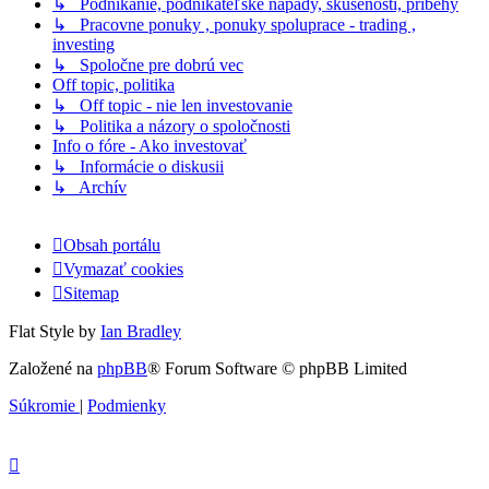
↳ Podnikanie, podnikateľské nápady, skúsenosti, príbehy
↳ Pracovne ponuky , ponuky spoluprace - trading ,
investing
↳ Spoločne pre dobrú vec
Off topic, politika
↳ Off topic - nie len investovanie
↳ Politika a názory o spoločnosti
Info o fóre - Ako investovať
↳ Informácie o diskusii
↳ Archív
Obsah portálu
Vymazať cookies
Sitemap
Flat Style by
Ian Bradley
Založené na
phpBB
® Forum Software © phpBB Limited
Súkromie
|
Podmienky