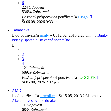
6
224
Odpovedí
53664
Zobrazení
Posledný príspevok
od používateľa
Glogol
Št 06 08, 2026 9:33 am
Tatrabanka
od používateľa
rmaly
»
Ut 12 02, 2013 2:25 pm
» v
Banky,
vklady, sporenie, stavebné sporiteľne
1
2
3
4
121
Odpovedí
68929
Zobrazení
Posledný príspevok
od používateľa
JUGGLER
St 05 08, 2026 2:37 pm
AMD
od používateľa
airwolker
»
St 15 05, 2013 2:31 pm
» v
Akcie - investovanie do akcií
11
Odpovedí
6838
Zobrazení