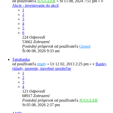
od používateľa
JUGGLER
»
Št 15 08, 2024 7:51 pm
» v
Akcie - investovanie do akcií
1
2
3
4
5
6
224
Odpovedí
53662
Zobrazení
Posledný príspevok
od používateľa
Glogol
Št 06 08, 2026 9:33 am
Tatrabanka
od používateľa
rmaly
»
Ut 12 02, 2013 2:25 pm
» v
Banky,
vklady, sporenie, stavebné sporiteľne
1
2
3
4
121
Odpovedí
68917
Zobrazení
Posledný príspevok
od používateľa
JUGGLER
St 05 08, 2026 2:37 pm