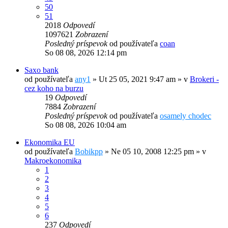
50
51
2018
Odpovedí
1097621
Zobrazení
Posledný príspevok
od používateľa
coan
So 08 08, 2026 12:14 pm
Saxo bank
od používateľa
any1
»
Ut 25 05, 2021 9:47 am
» v
Brokeri -
cez koho na burzu
19
Odpovedí
7884
Zobrazení
Posledný príspevok
od používateľa
osamely chodec
So 08 08, 2026 10:04 am
Ekonomika EU
od používateľa
Bobikpp
»
Ne 05 10, 2008 12:25 pm
» v
Makroekonomika
1
2
3
4
5
6
237
Odpovedí