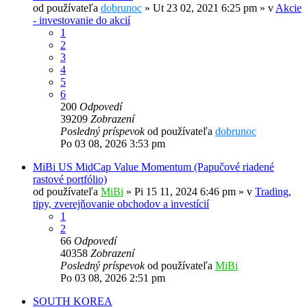
od používateľa
dobrunoc
»
Ut 23 02, 2021 6:25 pm
» v
Akcie
- investovanie do akcií
1
2
3
4
5
6
200
Odpovedí
39209
Zobrazení
Posledný príspevok
od používateľa
dobrunoc
Po 03 08, 2026 3:53 pm
MiBi US MidCap Value Momentum (Papučové riadené
rastové portfólio)
od používateľa
MiBi
»
Pi 15 11, 2024 6:46 pm
» v
Trading,
tipy, zverejňovanie obchodov a investícií
1
2
66
Odpovedí
40358
Zobrazení
Posledný príspevok
od používateľa
MiBi
Po 03 08, 2026 2:51 pm
SOUTH KOREA