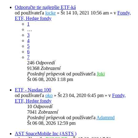
Odporučte tie najlepšie ETF-ká
od používateľa
locke
»
Št 14 10, 2021 10:56 am
» v
Fondy,
ETF, Hedge fondy
1
…
3
4
5
6
7
246
Odpovedí
91368
Zobrazení
Posledný príspevok
od používateľa
Joki
Št 06 08, 2026 1:18 pm
ETF - Nasdaq 100
od používateľa
oko
»
Št 23 04, 2020 6:45 pm
» v
Fondy,
ETF, Hedge fondy
10
Odpovedí
7041
Zobrazení
Posledný príspevok
od používateľa
Adammd
Št 06 08, 2026 12:59 pm
AST SpaceMobile Inc (ASTS )