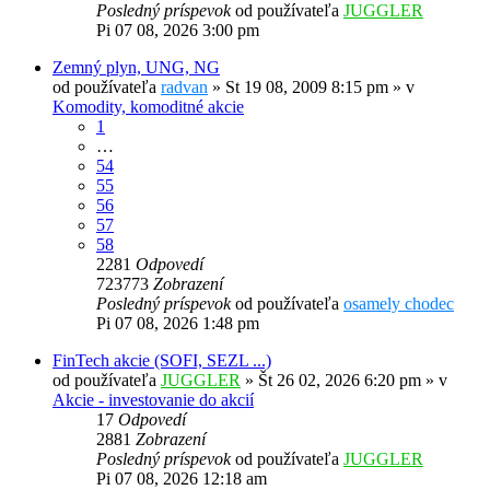
Posledný príspevok
od používateľa
JUGGLER
Pi 07 08, 2026 3:00 pm
Zemný plyn, UNG, NG
od používateľa
radvan
»
St 19 08, 2009 8:15 pm
» v
Komodity, komoditné akcie
1
…
54
55
56
57
58
2281
Odpovedí
723773
Zobrazení
Posledný príspevok
od používateľa
osamely chodec
Pi 07 08, 2026 1:48 pm
FinTech akcie (SOFI, SEZL ...)
od používateľa
JUGGLER
»
Št 26 02, 2026 6:20 pm
» v
Akcie - investovanie do akcií
17
Odpovedí
2881
Zobrazení
Posledný príspevok
od používateľa
JUGGLER
Pi 07 08, 2026 12:18 am