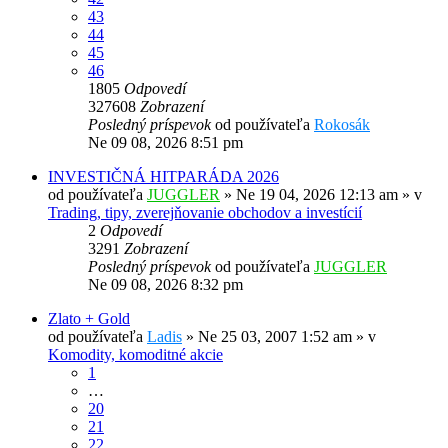
43
44
45
46
1805
Odpovedí
327608
Zobrazení
Posledný príspevok
od používateľa
Rokosák
Ne 09 08, 2026 8:51 pm
INVESTIČNÁ HITPARÁDA 2026
od používateľa
JUGGLER
»
Ne 19 04, 2026 12:13 am
» v
Trading, tipy, zverejňovanie obchodov a investícií
2
Odpovedí
3291
Zobrazení
Posledný príspevok
od používateľa
JUGGLER
Ne 09 08, 2026 8:32 pm
Zlato + Gold
od používateľa
Ladis
»
Ne 25 03, 2007 1:52 am
» v
Komodity, komoditné akcie
1
…
20
21
22