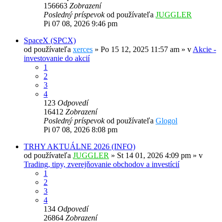
156663
Zobrazení
Posledný príspevok
od používateľa
JUGGLER
Pi 07 08, 2026 9:46 pm
SpaceX (SPCX)
od používateľa
xerces
»
Po 15 12, 2025 11:57 am
» v
Akcie -
investovanie do akcií
1
2
3
4
123
Odpovedí
16412
Zobrazení
Posledný príspevok
od používateľa
Glogol
Pi 07 08, 2026 8:08 pm
TRHY AKTUÁLNE 2026 (INFO)
od používateľa
JUGGLER
»
St 14 01, 2026 4:09 pm
» v
Trading, tipy, zverejňovanie obchodov a investícií
1
2
3
4
134
Odpovedí
26864
Zobrazení