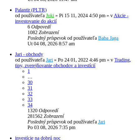
Palantir (PLTR)
od používateľa
Joki
»
Pi 15 11, 2024 4:50 pm
» v
Akcie -
investovanie do akcií
6
Odpovedí
1082
Zobrazení
Posledný príspevok
od používateľa
Baba Jaga
Ut 04 08, 2026 8:57 am
Jari - obchody
od používateľa
Jari
»
Po 24 01, 2022 4:46 pm
» v
Trading,
tipy, zverejňovanie obchodov a investícií
1
…
30
31
32
33
34
1320
Odpovedí
281562
Zobrazení
Posledný príspevok
od používateľa
Jari
Po 03 08, 2026 7:35 pm
investície na dobrú noc