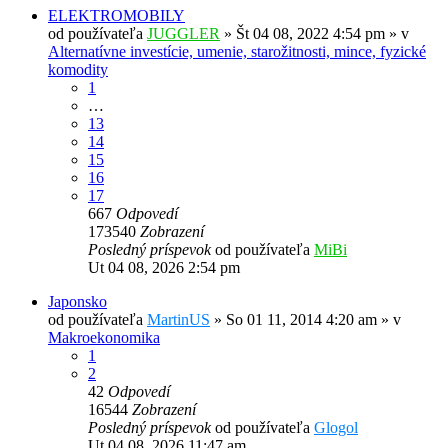
ELEKTROMOBILY
od používateľa
JUGGLER
»
Št 04 08, 2022 4:54 pm
» v
Alternatívne investície, umenie, starožitnosti, mince, fyzické
komodity
1
…
13
14
15
16
17
667
Odpovedí
173540
Zobrazení
Posledný príspevok
od používateľa
MiBi
Ut 04 08, 2026 2:54 pm
Japonsko
od používateľa
MartinUS
»
So 01 11, 2014 4:20 am
» v
Makroekonomika
1
2
42
Odpovedí
16544
Zobrazení
Posledný príspevok
od používateľa
Glogol
Ut 04 08, 2026 11:47 am