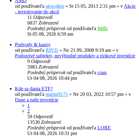
AMD
od používateľa
airwolker
»
St 15 05, 2013 2:31 pm
» v
Akcie
- investovanie do akcií
11
Odpovedí
6837
Zobrazení
Posledný príspevok
od používateľa
MiBi
St 05 08, 2026 6:59 am
Podvody & kauzy
od používateľa
RIVI1
»
Ne 21 09, 2008 9:19 am
» v
Podozrivé subjekty, nevýhodné produkty a rizikové investície
9
Odpovedí
5983
Zobrazení
Posledný príspevok
od používateľa
coan
Ut 04 08, 2026 10:44 pm
Kde sa dania ETF?
od používateľa
martin9171
»
Ne 20 03, 2022 10:57 pm
» v
Dane a naše investície
1
2
59
Odpovedí
13530
Zobrazení
Posledný príspevok
od používateľa
LORE
Ut 04 08, 2026 10:31 pm