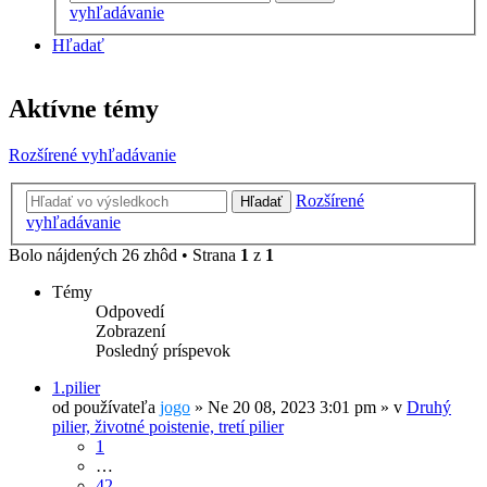
vyhľadávanie
Hľadať
Aktívne témy
Rozšírené vyhľadávanie
Rozšírené
Hľadať
vyhľadávanie
Bolo nájdených 26 zhôd • Strana
1
z
1
Témy
Odpovedí
Zobrazení
Posledný príspevok
1.pilier
od používateľa
jogo
»
Ne 20 08, 2023 3:01 pm
» v
Druhý
pilier, životné poistenie, tretí pilier
1
…
42