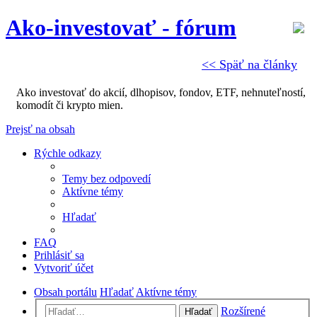
Ako-investovať - fórum
<< Späť na články
Ako investovať do akcií, dlhopisov, fondov, ETF, nehnuteľností,
komodít či krypto mien.
Prejsť na obsah
Rýchle odkazy
Temy bez odpovedí
Aktívne témy
Hľadať
FAQ
Prihlásiť sa
Vytvoriť účet
Obsah portálu
Hľadať
Aktívne témy
Rozšírené
Hľadať