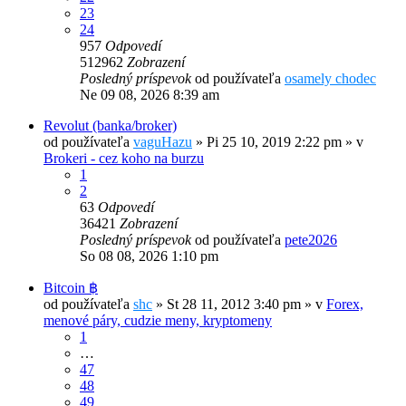
23
24
957
Odpovedí
512962
Zobrazení
Posledný príspevok
od používateľa
osamely chodec
Ne 09 08, 2026 8:39 am
Revolut (banka/broker)
od používateľa
vaguHazu
»
Pi 25 10, 2019 2:22 pm
» v
Brokeri - cez koho na burzu
1
2
63
Odpovedí
36421
Zobrazení
Posledný príspevok
od používateľa
pete2026
So 08 08, 2026 1:10 pm
Bitcoin ฿
od používateľa
shc
»
St 28 11, 2012 3:40 pm
» v
Forex,
menové páry, cudzie meny, kryptomeny
1
…
47
48
49