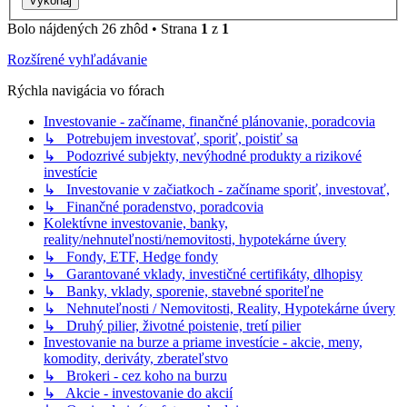
Bolo nájdených 26 zhôd • Strana
1
z
1
Rozšírené vyhľadávanie
Rýchla navigácia vo fórach
Investovanie - začíname, finančné plánovanie, poradcovia
↳ Potrebujem investovať, sporiť, poistiť sa
↳ Podozrivé subjekty, nevýhodné produkty a rizikové
investície
↳ Investovanie v začiatkoch - začíname sporiť, investovať,
↳ Finančné poradenstvo, poradcovia
Kolektívne investovanie, banky,
reality/nehnuteľnosti/nemovitosti, hypotekárne úvery
↳ Fondy, ETF, Hedge fondy
↳ Garantované vklady, investičné certifikáty, dlhopisy
↳ Banky, vklady, sporenie, stavebné sporiteľne
↳ Nehnuteľnosti / Nemovitosti, Reality, Hypotekárne úvery
↳ Druhý pilier, životné poistenie, tretí pilier
Investovanie na burze a priame investície - akcie, meny,
komodity, deriváty, zberateľstvo
↳ Brokeri - cez koho na burzu
↳ Akcie - investovanie do akcií