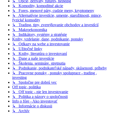
↳ Opcie, deriváty, futures, hedging
↳ Komodity, komoditné akcie
↳ Forex, menové páry, cudzie meny, kryptomeny
↳ Alternatívne investície, umenie, starožitnosti, mince,
fyzické komodity
↳ Trading, tipy, zverejňovanie obchodov a investícií
↳ Makroekonomika
↳ Indikátory, systémy a stratégie
Knihy, vzdelanie, dane, podnikanie, ponuky
↳ Odkazy na webe a investovanie
↳ Užitočné linky
↳ Knihy, literatúra o investovaní
↳ Dane a naše investície
↳ Školenia. semináre. stretnutia
↳ Podnikanie, podnikateľské nápady, skúsenosti, príbehy
↳ Pracovne ponuky , ponuky spoluprace - trading ,
investing
↳ Spoločne pre dobrú vec
Off topic, politika
↳ Off topic - nie len investovanie
↳ Politika a názory o spoločnosti
Info o fóre - Ako investovať
↳ Informácie o diskusii
↳ Archív