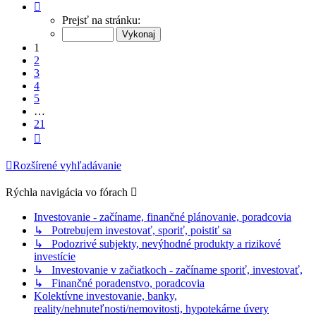
Strana
1
Prejsť na stránku:
z
21
1
2
3
4
5
…
21
Ďalšia
Rozšírené vyhľadávanie
Rýchla navigácia vo fórach
Investovanie - začíname, finančné plánovanie, poradcovia
↳ Potrebujem investovať, sporiť, poistiť sa
↳ Podozrivé subjekty, nevýhodné produkty a rizikové
investície
↳ Investovanie v začiatkoch - začíname sporiť, investovať,
↳ Finančné poradenstvo, poradcovia
Kolektívne investovanie, banky,
reality/nehnuteľnosti/nemovitosti, hypotekárne úvery