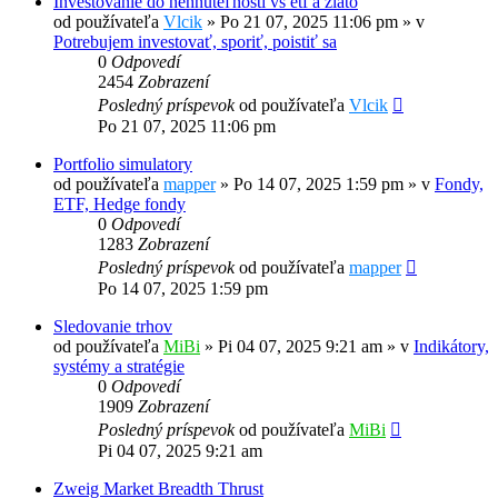
Investovanie do nehnuteľností vs etf a zlato
od používateľa
Vlcik
»
Po 21 07, 2025 11:06 pm
» v
Potrebujem investovať, sporiť, poistiť sa
0
Odpovedí
2454
Zobrazení
Posledný príspevok
od používateľa
Vlcik
Po 21 07, 2025 11:06 pm
Portfolio simulatory
od používateľa
mapper
»
Po 14 07, 2025 1:59 pm
» v
Fondy,
ETF, Hedge fondy
0
Odpovedí
1283
Zobrazení
Posledný príspevok
od používateľa
mapper
Po 14 07, 2025 1:59 pm
Sledovanie trhov
od používateľa
MiBi
»
Pi 04 07, 2025 9:21 am
» v
Indikátory,
systémy a stratégie
0
Odpovedí
1909
Zobrazení
Posledný príspevok
od používateľa
MiBi
Pi 04 07, 2025 9:21 am
Zweig Market Breadth Thrust