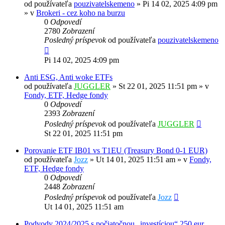
od používateľa
pouzivatelskemeno
»
Pi 14 02, 2025 4:09 pm
» v
Brokeri - cez koho na burzu
0
Odpovedí
2780
Zobrazení
Posledný príspevok
od používateľa
pouzivatelskemeno
Pi 14 02, 2025 4:09 pm
Anti ESG, Anti woke ETFs
od používateľa
JUGGLER
»
St 22 01, 2025 11:51 pm
» v
Fondy, ETF, Hedge fondy
0
Odpovedí
2393
Zobrazení
Posledný príspevok
od používateľa
JUGGLER
St 22 01, 2025 11:51 pm
Porovanie ETF IB01 vs T1EU (Treasury Bond 0-1 EUR)
od používateľa
Jozz
»
Ut 14 01, 2025 11:51 am
» v
Fondy,
ETF, Hedge fondy
0
Odpovedí
2448
Zobrazení
Posledný príspevok
od používateľa
Jozz
Ut 14 01, 2025 11:51 am
Podvody 2024/2025 s počiatočnou „investíciou“ 250 eur.