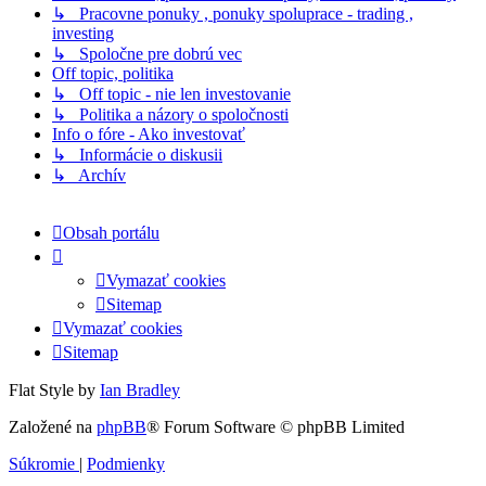
↳ Pracovne ponuky , ponuky spoluprace - trading ,
investing
↳ Spoločne pre dobrú vec
Off topic, politika
↳ Off topic - nie len investovanie
↳ Politika a názory o spoločnosti
Info o fóre - Ako investovať
↳ Informácie o diskusii
↳ Archív
Obsah portálu
Vymazať cookies
Sitemap
Vymazať cookies
Sitemap
Flat Style by
Ian Bradley
Založené na
phpBB
® Forum Software © phpBB Limited
Súkromie
|
Podmienky