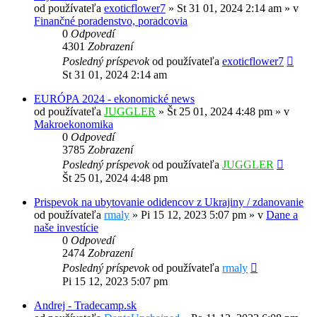
od používateľa
exoticflower7
»
St 31 01, 2024 2:14 am
» v
Finančné poradenstvo, poradcovia
0
Odpovedí
4301
Zobrazení
Posledný príspevok
od používateľa
exoticflower7
St 31 01, 2024 2:14 am
EURÓPA 2024 - ekonomické news
od používateľa
JUGGLER
»
Št 25 01, 2024 4:48 pm
» v
Makroekonomika
0
Odpovedí
3785
Zobrazení
Posledný príspevok
od používateľa
JUGGLER
Št 25 01, 2024 4:48 pm
Prispevok na ubytovanie odidencov z Ukrajiny / zdanovanie
od používateľa
rmaly
»
Pi 15 12, 2023 5:07 pm
» v
Dane a
naše investície
0
Odpovedí
2474
Zobrazení
Posledný príspevok
od používateľa
rmaly
Pi 15 12, 2023 5:07 pm
Andrej - Tradecamp.sk