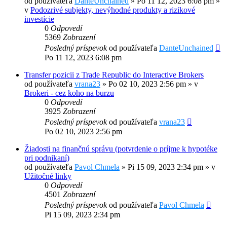
od používateľa
DanteUnchained
»
Po 11 12, 2023 6:08 pm
»
v
Podozrivé subjekty, nevýhodné produkty a rizikové
investície
0
Odpovedí
5369
Zobrazení
Posledný príspevok
od používateľa
DanteUnchained
Po 11 12, 2023 6:08 pm
Transfer pozicii z Trade Republic do Interactive Brokers
od používateľa
vrana23
»
Po 02 10, 2023 2:56 pm
» v
Brokeri - cez koho na burzu
0
Odpovedí
3925
Zobrazení
Posledný príspevok
od používateľa
vrana23
Po 02 10, 2023 2:56 pm
Žiadosti na finančnú správu (potvrdenie o príjme k hypotéke
pri podnikaní)
od používateľa
Pavol Chmela
»
Pi 15 09, 2023 2:34 pm
» v
Užitočné linky
0
Odpovedí
4501
Zobrazení
Posledný príspevok
od používateľa
Pavol Chmela
Pi 15 09, 2023 2:34 pm