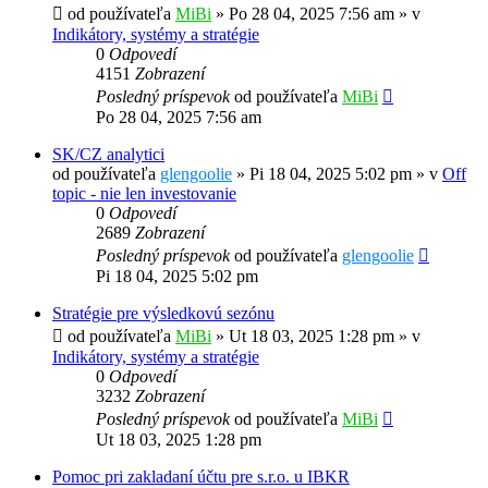
od používateľa
MiBi
»
Po 28 04, 2025 7:56 am
» v
Indikátory, systémy a stratégie
0
Odpovedí
4151
Zobrazení
Posledný príspevok
od používateľa
MiBi
Po 28 04, 2025 7:56 am
SK/CZ analytici
od používateľa
glengoolie
»
Pi 18 04, 2025 5:02 pm
» v
Off
topic - nie len investovanie
0
Odpovedí
2689
Zobrazení
Posledný príspevok
od používateľa
glengoolie
Pi 18 04, 2025 5:02 pm
Stratégie pre výsledkovú sezónu
od používateľa
MiBi
»
Ut 18 03, 2025 1:28 pm
» v
Indikátory, systémy a stratégie
0
Odpovedí
3232
Zobrazení
Posledný príspevok
od používateľa
MiBi
Ut 18 03, 2025 1:28 pm
Pomoc pri zakladaní účtu pre s.r.o. u IBKR