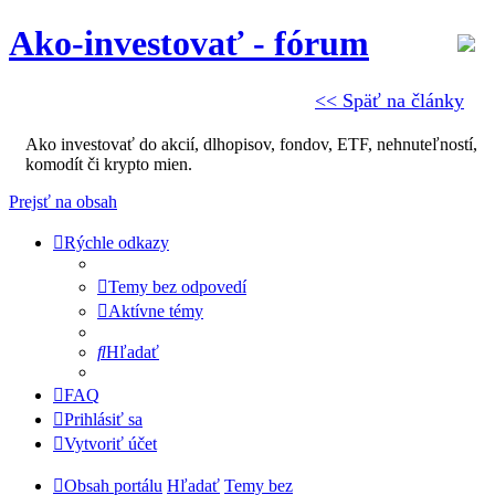
Ako-investovať - fórum
<< Späť na články
Ako investovať do akcií, dlhopisov, fondov, ETF, nehnuteľností,
komodít či krypto mien.
Prejsť na obsah
Rýchle odkazy
Temy bez odpovedí
Aktívne témy
Hľadať
FAQ
Prihlásiť sa
Vytvoriť účet
Obsah portálu
Hľadať
Temy bez