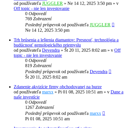
od používateľa
JUGGLER
»
Ne 14 12, 2025 3:50 pm
» v
Off topic - nie len investovanie
0
Odpovedí
769
Zobrazení
Posledný príspevok
od používateľa
JUGGLER
Ne 14 12, 2025 3:50 pm
Trh brúsenia a leštenia diamantov: Presnosť, technológia a
budúcnosť gemologického priemyslu
od používateľa
Devendra
»
Št 20 11, 2025 8:02 am
» v
Off
topic - nie len investovanie
0
Odpovedí
819
Zobrazení
Posledný príspevok
od používateľa
Devendra
Št 20 11, 2025 8:02 am
Zdanenie akvizície firmy obchodovanej na burze
od používateľa
marxx
»
Pi 01 08, 2025 10:51 am
» v
Dane a
naše investície
0
Odpovedí
1267
Zobrazení
Posledný príspevok
od používateľa
marxx
Pi 01 08, 2025 10:51 am