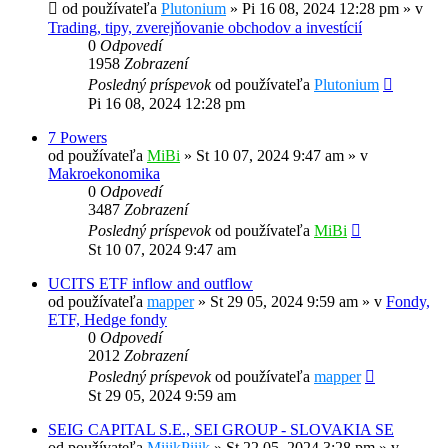
od používateľa
Plutonium
»
Pi 16 08, 2024 12:28 pm
» v
Trading, tipy, zverejňovanie obchodov a investícií
0
Odpovedí
1958
Zobrazení
Posledný príspevok
od používateľa
Plutonium
Pi 16 08, 2024 12:28 pm
7 Powers
od používateľa
MiBi
»
St 10 07, 2024 9:47 am
» v
Makroekonomika
0
Odpovedí
3487
Zobrazení
Posledný príspevok
od používateľa
MiBi
St 10 07, 2024 9:47 am
UCITS ETF inflow and outflow
od používateľa
mapper
»
St 29 05, 2024 9:59 am
» v
Fondy,
ETF, Hedge fondy
0
Odpovedí
2012
Zobrazení
Posledný príspevok
od používateľa
mapper
St 29 05, 2024 9:59 am
SEIG CAPITAL S.E., SEI GROUP - SLOVAKIA SE
od používateľa
MiiikPiiik
»
St 22 05, 2024 3:28 pm
» v