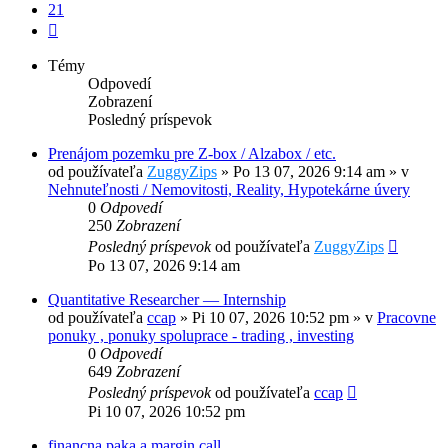
21
Ďalšia
Témy
Odpovedí
Zobrazení
Posledný príspevok
Prenájom pozemku pre Z-box / Alzabox / etc.
od používateľa
ZuggyZips
»
Po 13 07, 2026 9:14 am
» v
Nehnuteľnosti / Nemovitosti, Reality, Hypotekárne úvery
0
Odpovedí
250
Zobrazení
Posledný príspevok
od používateľa
ZuggyZips
Po 13 07, 2026 9:14 am
Quantitative Researcher — Internship
od používateľa
ccap
»
Pi 10 07, 2026 10:52 pm
» v
Pracovne
ponuky , ponuky spoluprace - trading , investing
0
Odpovedí
649
Zobrazení
Posledný príspevok
od používateľa
ccap
Pi 10 07, 2026 10:52 pm
financna paka a margin call