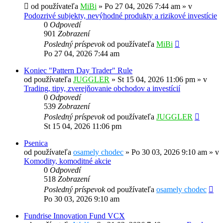
od používateľa
MiBi
»
Po 27 04, 2026 7:44 am
» v
Podozrivé subjekty, nevýhodné produkty a rizikové investície
0
Odpovedí
901
Zobrazení
Posledný príspevok
od používateľa
MiBi
Po 27 04, 2026 7:44 am
Koniec "Pattern Day Trader" Rule
od používateľa
JUGGLER
»
St 15 04, 2026 11:06 pm
» v
Trading, tipy, zverejňovanie obchodov a investícií
0
Odpovedí
539
Zobrazení
Posledný príspevok
od používateľa
JUGGLER
St 15 04, 2026 11:06 pm
Psenica
od používateľa
osamely chodec
»
Po 30 03, 2026 9:10 am
» v
Komodity, komoditné akcie
0
Odpovedí
518
Zobrazení
Posledný príspevok
od používateľa
osamely chodec
Po 30 03, 2026 9:10 am
Fundrise Innovation Fund VCX