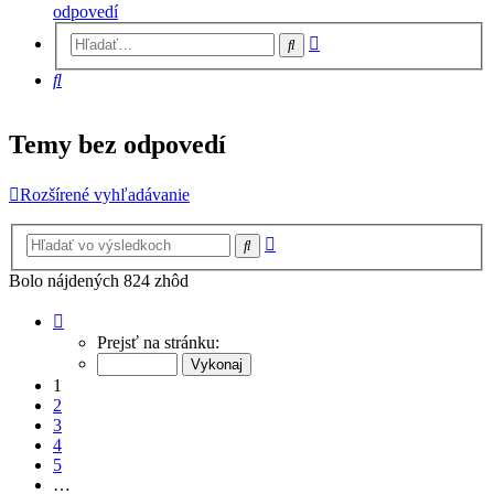
odpovedí
Rozšírené
Hľadať
vyhľadávanie
Hľadať
Temy bez odpovedí
Rozšírené vyhľadávanie
Rozšírené
Hľadať
vyhľadávanie
Bolo nájdených 824 zhôd
Strana
1
Prejsť na stránku:
z
21
1
2
3
4
5
…