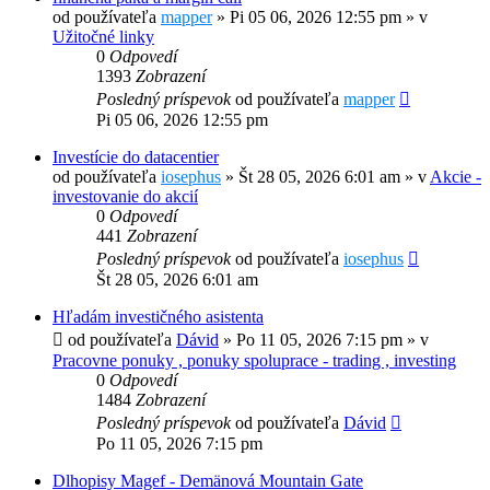
od používateľa
mapper
»
Pi 05 06, 2026 12:55 pm
» v
Užitočné linky
0
Odpovedí
1393
Zobrazení
Posledný príspevok
od používateľa
mapper
Pi 05 06, 2026 12:55 pm
Investície do datacentier
od používateľa
iosephus
»
Št 28 05, 2026 6:01 am
» v
Akcie -
investovanie do akcií
0
Odpovedí
441
Zobrazení
Posledný príspevok
od používateľa
iosephus
Št 28 05, 2026 6:01 am
Hľadám investičného asistenta
od používateľa
Dávid
»
Po 11 05, 2026 7:15 pm
» v
Pracovne ponuky , ponuky spoluprace - trading , investing
0
Odpovedí
1484
Zobrazení
Posledný príspevok
od používateľa
Dávid
Po 11 05, 2026 7:15 pm
Dlhopisy Magef - Demänová Mountain Gate