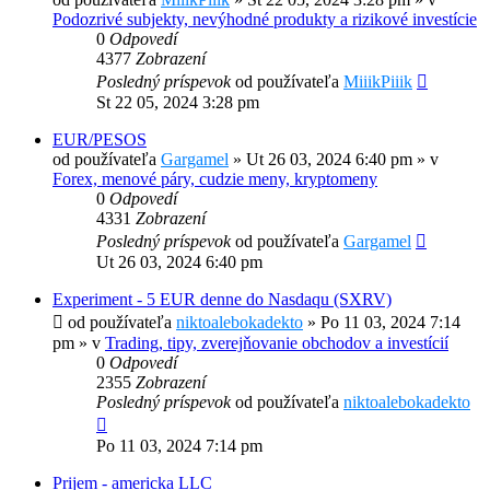
Podozrivé subjekty, nevýhodné produkty a rizikové investície
0
Odpovedí
4377
Zobrazení
Posledný príspevok
od používateľa
MiiikPiiik
St 22 05, 2024 3:28 pm
EUR/PESOS
od používateľa
Gargamel
»
Ut 26 03, 2024 6:40 pm
» v
Forex, menové páry, cudzie meny, kryptomeny
0
Odpovedí
4331
Zobrazení
Posledný príspevok
od používateľa
Gargamel
Ut 26 03, 2024 6:40 pm
Experiment - 5 EUR denne do Nasdaqu (SXRV)
od používateľa
niktoalebokadekto
»
Po 11 03, 2024 7:14
pm
» v
Trading, tipy, zverejňovanie obchodov a investícií
0
Odpovedí
2355
Zobrazení
Posledný príspevok
od používateľa
niktoalebokadekto
Po 11 03, 2024 7:14 pm
Prijem - americka LLC