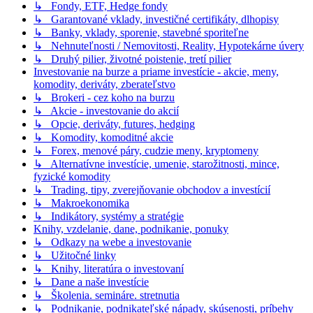
↳ Fondy, ETF, Hedge fondy
↳ Garantované vklady, investičné certifikáty, dlhopisy
↳ Banky, vklady, sporenie, stavebné sporiteľne
↳ Nehnuteľnosti / Nemovitosti, Reality, Hypotekárne úvery
↳ Druhý pilier, životné poistenie, tretí pilier
Investovanie na burze a priame investície - akcie, meny,
komodity, deriváty, zberateľstvo
↳ Brokeri - cez koho na burzu
↳ Akcie - investovanie do akcií
↳ Opcie, deriváty, futures, hedging
↳ Komodity, komoditné akcie
↳ Forex, menové páry, cudzie meny, kryptomeny
↳ Alternatívne investície, umenie, starožitnosti, mince,
fyzické komodity
↳ Trading, tipy, zverejňovanie obchodov a investícií
↳ Makroekonomika
↳ Indikátory, systémy a stratégie
Knihy, vzdelanie, dane, podnikanie, ponuky
↳ Odkazy na webe a investovanie
↳ Užitočné linky
↳ Knihy, literatúra o investovaní
↳ Dane a naše investície
↳ Školenia. semináre. stretnutia
↳ Podnikanie, podnikateľské nápady, skúsenosti, príbehy