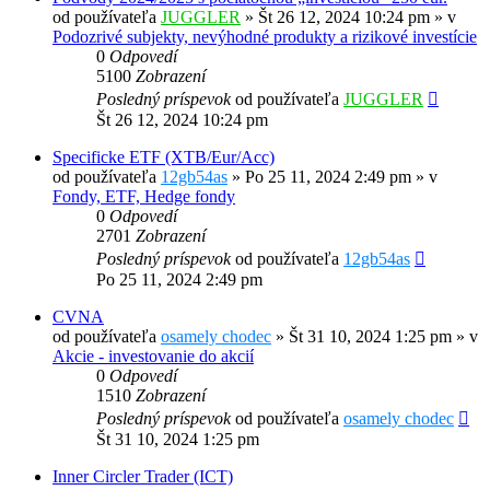
od používateľa
JUGGLER
»
Št 26 12, 2024 10:24 pm
» v
Podozrivé subjekty, nevýhodné produkty a rizikové investície
0
Odpovedí
5100
Zobrazení
Posledný príspevok
od používateľa
JUGGLER
Št 26 12, 2024 10:24 pm
Specificke ETF (XTB/Eur/Acc)
od používateľa
12gb54as
»
Po 25 11, 2024 2:49 pm
» v
Fondy, ETF, Hedge fondy
0
Odpovedí
2701
Zobrazení
Posledný príspevok
od používateľa
12gb54as
Po 25 11, 2024 2:49 pm
CVNA
od používateľa
osamely chodec
»
Št 31 10, 2024 1:25 pm
» v
Akcie - investovanie do akcií
0
Odpovedí
1510
Zobrazení
Posledný príspevok
od používateľa
osamely chodec
Št 31 10, 2024 1:25 pm
Inner Circler Trader (ICT)