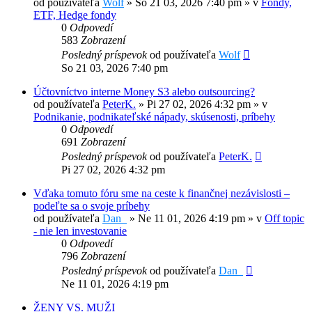
od používateľa
Wolf
»
So 21 03, 2026 7:40 pm
» v
Fondy,
ETF, Hedge fondy
0
Odpovedí
583
Zobrazení
Posledný príspevok
od používateľa
Wolf
So 21 03, 2026 7:40 pm
Účtovníctvo interne Money S3 alebo outsourcing?
od používateľa
PeterK.
»
Pi 27 02, 2026 4:32 pm
» v
Podnikanie, podnikateľské nápady, skúsenosti, príbehy
0
Odpovedí
691
Zobrazení
Posledný príspevok
od používateľa
PeterK.
Pi 27 02, 2026 4:32 pm
Vďaka tomuto fóru sme na ceste k finančnej nezávislosti –
podeľte sa o svoje príbehy
od používateľa
Dan_
»
Ne 11 01, 2026 4:19 pm
» v
Off topic
- nie len investovanie
0
Odpovedí
796
Zobrazení
Posledný príspevok
od používateľa
Dan_
Ne 11 01, 2026 4:19 pm
ŽENY VS. MUŽI