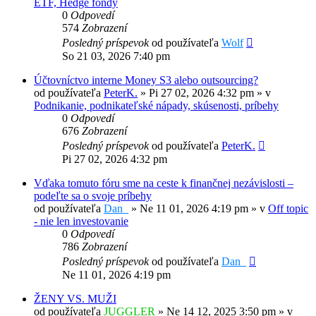
ETF, Hedge fondy
0
Odpovedí
574
Zobrazení
Posledný príspevok
od používateľa
Wolf
So 21 03, 2026 7:40 pm
Účtovníctvo interne Money S3 alebo outsourcing?
od používateľa
PeterK.
»
Pi 27 02, 2026 4:32 pm
» v
Podnikanie, podnikateľské nápady, skúsenosti, príbehy
0
Odpovedí
676
Zobrazení
Posledný príspevok
od používateľa
PeterK.
Pi 27 02, 2026 4:32 pm
Vďaka tomuto fóru sme na ceste k finančnej nezávislosti –
podeľte sa o svoje príbehy
od používateľa
Dan_
»
Ne 11 01, 2026 4:19 pm
» v
Off topic
- nie len investovanie
0
Odpovedí
786
Zobrazení
Posledný príspevok
od používateľa
Dan_
Ne 11 01, 2026 4:19 pm
ŽENY VS. MUŽI
od používateľa
JUGGLER
»
Ne 14 12, 2025 3:50 pm
» v