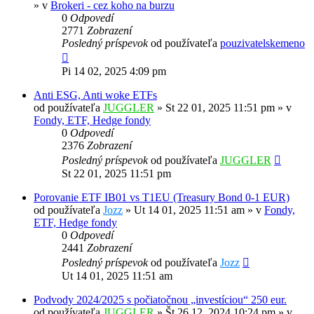
» v
Brokeri - cez koho na burzu
0
Odpovedí
2771
Zobrazení
Posledný príspevok
od používateľa
pouzivatelskemeno
Pi 14 02, 2025 4:09 pm
Anti ESG, Anti woke ETFs
od používateľa
JUGGLER
»
St 22 01, 2025 11:51 pm
» v
Fondy, ETF, Hedge fondy
0
Odpovedí
2376
Zobrazení
Posledný príspevok
od používateľa
JUGGLER
St 22 01, 2025 11:51 pm
Porovanie ETF IB01 vs T1EU (Treasury Bond 0-1 EUR)
od používateľa
Jozz
»
Ut 14 01, 2025 11:51 am
» v
Fondy,
ETF, Hedge fondy
0
Odpovedí
2441
Zobrazení
Posledný príspevok
od používateľa
Jozz
Ut 14 01, 2025 11:51 am
Podvody 2024/2025 s počiatočnou „investíciou“ 250 eur.
od používateľa
JUGGLER
»
Št 26 12, 2024 10:24 pm
» v