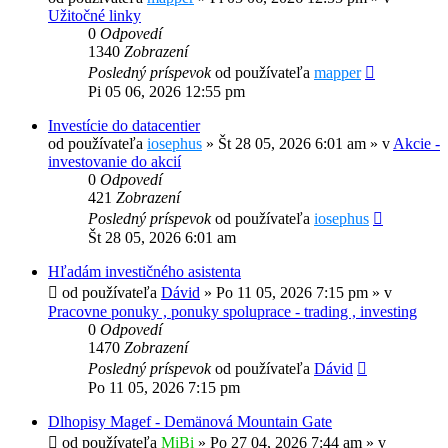
Užitočné linky
0
Odpovedí
1340
Zobrazení
Posledný príspevok
od používateľa
mapper
Pi 05 06, 2026 12:55 pm
Investície do datacentier
od používateľa
iosephus
»
Št 28 05, 2026 6:01 am
» v
Akcie -
investovanie do akcií
0
Odpovedí
421
Zobrazení
Posledný príspevok
od používateľa
iosephus
Št 28 05, 2026 6:01 am
Hľadám investičného asistenta
od používateľa
Dávid
»
Po 11 05, 2026 7:15 pm
» v
Pracovne ponuky , ponuky spoluprace - trading , investing
0
Odpovedí
1470
Zobrazení
Posledný príspevok
od používateľa
Dávid
Po 11 05, 2026 7:15 pm
Dlhopisy Magef - Demänová Mountain Gate
od používateľa
MiBi
»
Po 27 04, 2026 7:44 am
» v