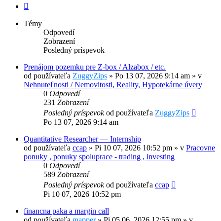
Ďalšia
Témy
Odpovedí
Zobrazení
Posledný príspevok
Prenájom pozemku pre Z-box / Alzabox / etc.
od používateľa
ZuggyZips
»
Po 13 07, 2026 9:14 am
» v
Nehnuteľnosti / Nemovitosti, Reality, Hypotekárne úvery
0
Odpovedí
231
Zobrazení
Posledný príspevok
od používateľa
ZuggyZips
Po 13 07, 2026 9:14 am
Quantitative Researcher — Internship
od používateľa
ccap
»
Pi 10 07, 2026 10:52 pm
» v
Pracovne
ponuky , ponuky spoluprace - trading , investing
0
Odpovedí
589
Zobrazení
Posledný príspevok
od používateľa
ccap
Pi 10 07, 2026 10:52 pm
financna paka a margin call
od používateľa
mapper
»
Pi 05 06, 2026 12:55 pm
» v