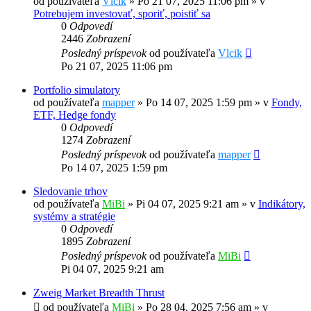
od používateľa
Vlcik
»
Po 21 07, 2025 11:06 pm
» v
Potrebujem investovať, sporiť, poistiť sa
0
Odpovedí
2446
Zobrazení
Posledný príspevok
od používateľa
Vlcik
Po 21 07, 2025 11:06 pm
Portfolio simulatory
od používateľa
mapper
»
Po 14 07, 2025 1:59 pm
» v
Fondy,
ETF, Hedge fondy
0
Odpovedí
1274
Zobrazení
Posledný príspevok
od používateľa
mapper
Po 14 07, 2025 1:59 pm
Sledovanie trhov
od používateľa
MiBi
»
Pi 04 07, 2025 9:21 am
» v
Indikátory,
systémy a stratégie
0
Odpovedí
1895
Zobrazení
Posledný príspevok
od používateľa
MiBi
Pi 04 07, 2025 9:21 am
Zweig Market Breadth Thrust
od používateľa
MiBi
»
Po 28 04, 2025 7:56 am
» v