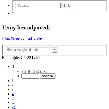
Rozšírené
Hľadať
vyhľadávanie
Hľadať
Temy bez odpovedí
Rozšírené vyhľadávanie
Rozšírené
Hľadať
vyhľadávanie
Bolo nájdených 824 zhôd
Strana
1
Prejsť na stránku:
z
21
1
2
3
4
5
…
21