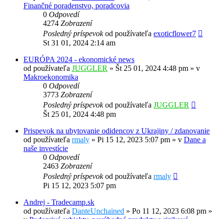
Finančné poradenstvo, poradcovia
0
Odpovedí
4274
Zobrazení
Posledný príspevok
od používateľa
exoticflower7
St 31 01, 2024 2:14 am
EURÓPA 2024 - ekonomické news
od používateľa
JUGGLER
»
Št 25 01, 2024 4:48 pm
» v
Makroekonomika
0
Odpovedí
3773
Zobrazení
Posledný príspevok
od používateľa
JUGGLER
Št 25 01, 2024 4:48 pm
Prispevok na ubytovanie odidencov z Ukrajiny / zdanovanie
od používateľa
rmaly
»
Pi 15 12, 2023 5:07 pm
» v
Dane a
naše investície
0
Odpovedí
2463
Zobrazení
Posledný príspevok
od používateľa
rmaly
Pi 15 12, 2023 5:07 pm
Andrej - Tradecamp.sk
od používateľa
DanteUnchained
»
Po 11 12, 2023 6:08 pm
»