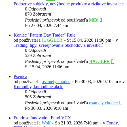
Podozrivé subjekty, nevýhodné produkty a rizikové investície
0
Odpovedí
870
Zobrazení
Posledný príspevok
od používateľa
MiBi
Po 27 04, 2026 7:44 am
Koniec "Pattern Day Trader" Rule
od používateľa
JUGGLER
»
St 15 04, 2026 11:06 pm
» v
Trading, tipy, zverejňovanie obchodov a investícií
0
Odpovedí
529
Zobrazení
Posledný príspevok
od používateľa
JUGGLER
St 15 04, 2026 11:06 pm
Psenica
od používateľa
osamely chodec
»
Po 30 03, 2026 9:10 am
» v
Komodity, komoditné akcie
0
Odpovedí
505
Zobrazení
Posledný príspevok
od používateľa
osamely chodec
Po 30 03, 2026 9:10 am
Fundrise Innovation Fund VCX
od používateľa
Wolf
»
So 21 03, 2026 7:40 pm
» v
Fondy,