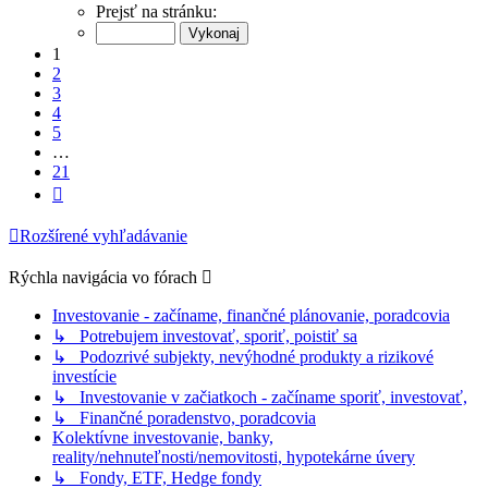
1
Prejsť na stránku:
z
21
1
2
3
4
5
…
21
Ďalšia
Rozšírené vyhľadávanie
Rýchla navigácia vo fórach
Investovanie - začíname, finančné plánovanie, poradcovia
↳ Potrebujem investovať, sporiť, poistiť sa
↳ Podozrivé subjekty, nevýhodné produkty a rizikové
investície
↳ Investovanie v začiatkoch - začíname sporiť, investovať,
↳ Finančné poradenstvo, poradcovia
Kolektívne investovanie, banky,
reality/nehnuteľnosti/nemovitosti, hypotekárne úvery
↳ Fondy, ETF, Hedge fondy