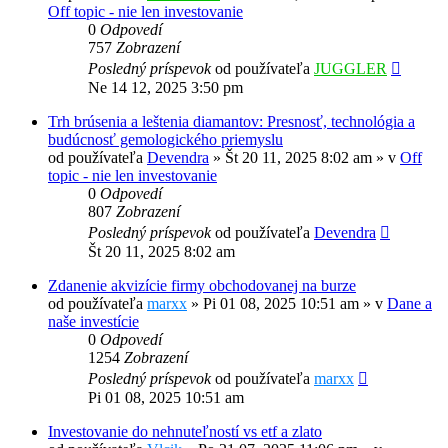
Off topic - nie len investovanie
0
Odpovedí
757
Zobrazení
Posledný príspevok
od používateľa
JUGGLER
Ne 14 12, 2025 3:50 pm
Trh brúsenia a leštenia diamantov: Presnosť, technológia a
budúcnosť gemologického priemyslu
od používateľa
Devendra
»
Št 20 11, 2025 8:02 am
» v
Off
topic - nie len investovanie
0
Odpovedí
807
Zobrazení
Posledný príspevok
od používateľa
Devendra
Št 20 11, 2025 8:02 am
Zdanenie akvizície firmy obchodovanej na burze
od používateľa
marxx
»
Pi 01 08, 2025 10:51 am
» v
Dane a
naše investície
0
Odpovedí
1254
Zobrazení
Posledný príspevok
od používateľa
marxx
Pi 01 08, 2025 10:51 am
Investovanie do nehnuteľností vs etf a zlato