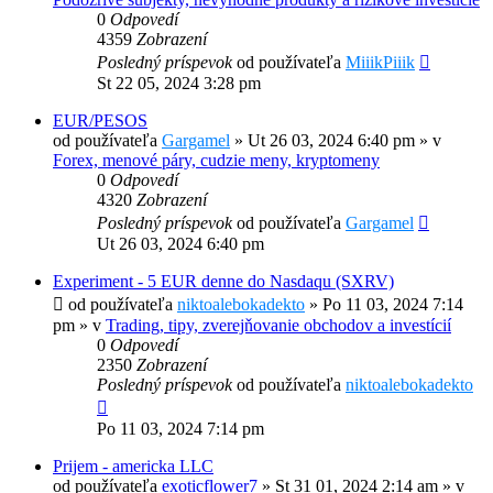
0
Odpovedí
4359
Zobrazení
Posledný príspevok
od používateľa
MiiikPiiik
St 22 05, 2024 3:28 pm
EUR/PESOS
od používateľa
Gargamel
»
Ut 26 03, 2024 6:40 pm
» v
Forex, menové páry, cudzie meny, kryptomeny
0
Odpovedí
4320
Zobrazení
Posledný príspevok
od používateľa
Gargamel
Ut 26 03, 2024 6:40 pm
Experiment - 5 EUR denne do Nasdaqu (SXRV)
od používateľa
niktoalebokadekto
»
Po 11 03, 2024 7:14
pm
» v
Trading, tipy, zverejňovanie obchodov a investícií
0
Odpovedí
2350
Zobrazení
Posledný príspevok
od používateľa
niktoalebokadekto
Po 11 03, 2024 7:14 pm
Prijem - americka LLC
od používateľa
exoticflower7
»
St 31 01, 2024 2:14 am
» v