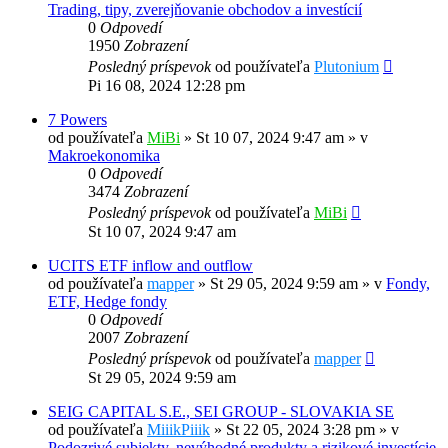
Trading, tipy, zverejňovanie obchodov a investícií
0
Odpovedí
1950
Zobrazení
Posledný príspevok
od používateľa
Plutonium
Pi 16 08, 2024 12:28 pm
7 Powers
od používateľa
MiBi
»
St 10 07, 2024 9:47 am
» v
Makroekonomika
0
Odpovedí
3474
Zobrazení
Posledný príspevok
od používateľa
MiBi
St 10 07, 2024 9:47 am
UCITS ETF inflow and outflow
od používateľa
mapper
»
St 29 05, 2024 9:59 am
» v
Fondy,
ETF, Hedge fondy
0
Odpovedí
2007
Zobrazení
Posledný príspevok
od používateľa
mapper
St 29 05, 2024 9:59 am
SEIG CAPITAL S.E., SEI GROUP - SLOVAKIA SE
od používateľa
MiiikPiiik
»
St 22 05, 2024 3:28 pm
» v
Podozrivé subjekty, nevýhodné produkty a rizikové investície