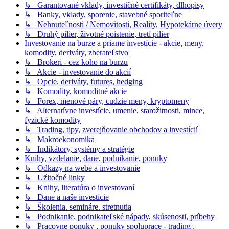
↳ Garantované vklady, investičné certifikáty, dlhopisy
↳ Banky, vklady, sporenie, stavebné sporiteľne
↳ Nehnuteľnosti / Nemovitosti, Reality, Hypotekárne úvery
↳ Druhý pilier, životné poistenie, tretí pilier
Investovanie na burze a priame investície - akcie, meny,
komodity, deriváty, zberateľstvo
↳ Brokeri - cez koho na burzu
↳ Akcie - investovanie do akcií
↳ Opcie, deriváty, futures, hedging
↳ Komodity, komoditné akcie
↳ Forex, menové páry, cudzie meny, kryptomeny
↳ Alternatívne investície, umenie, starožitnosti, mince,
fyzické komodity
↳ Trading, tipy, zverejňovanie obchodov a investícií
↳ Makroekonomika
↳ Indikátory, systémy a stratégie
Knihy, vzdelanie, dane, podnikanie, ponuky
↳ Odkazy na webe a investovanie
↳ Užitočné linky
↳ Knihy, literatúra o investovaní
↳ Dane a naše investície
↳ Školenia. semináre. stretnutia
↳ Podnikanie, podnikateľské nápady, skúsenosti, príbehy
↳ Pracovne ponuky , ponuky spoluprace - trading ,