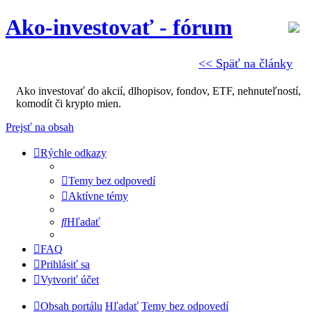
Ako-investovať - fórum
<< Späť na články
Ako investovať do akcií, dlhopisov, fondov, ETF, nehnuteľností,
komodít či krypto mien.
Prejsť na obsah
Rýchle odkazy
Temy bez odpovedí
Aktívne témy
Hľadať
FAQ
Prihlásiť sa
Vytvoriť účet
Obsah portálu
Hľadať
Temy bez odpovedí