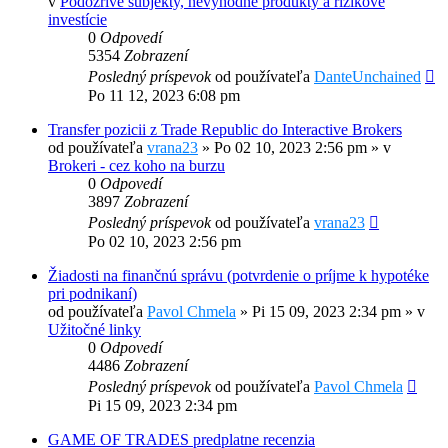
v
Podozrivé subjekty, nevýhodné produkty a rizikové
investície
0
Odpovedí
5354
Zobrazení
Posledný príspevok
od používateľa
DanteUnchained
Po 11 12, 2023 6:08 pm
Transfer pozicii z Trade Republic do Interactive Brokers
od používateľa
vrana23
»
Po 02 10, 2023 2:56 pm
» v
Brokeri - cez koho na burzu
0
Odpovedí
3897
Zobrazení
Posledný príspevok
od používateľa
vrana23
Po 02 10, 2023 2:56 pm
Žiadosti na finančnú správu (potvrdenie o príjme k hypotéke
pri podnikaní)
od používateľa
Pavol Chmela
»
Pi 15 09, 2023 2:34 pm
» v
Užitočné linky
0
Odpovedí
4486
Zobrazení
Posledný príspevok
od používateľa
Pavol Chmela
Pi 15 09, 2023 2:34 pm
GAME OF TRADES predplatne recenzia