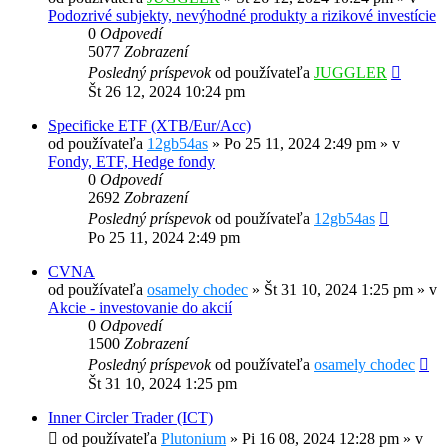
Podozrivé subjekty, nevýhodné produkty a rizikové investície
0
Odpovedí
5077
Zobrazení
Posledný príspevok
od používateľa
JUGGLER
Št 26 12, 2024 10:24 pm
Specificke ETF (XTB/Eur/Acc)
od používateľa
12gb54as
»
Po 25 11, 2024 2:49 pm
» v
Fondy, ETF, Hedge fondy
0
Odpovedí
2692
Zobrazení
Posledný príspevok
od používateľa
12gb54as
Po 25 11, 2024 2:49 pm
CVNA
od používateľa
osamely chodec
»
Št 31 10, 2024 1:25 pm
» v
Akcie - investovanie do akcií
0
Odpovedí
1500
Zobrazení
Posledný príspevok
od používateľa
osamely chodec
Št 31 10, 2024 1:25 pm
Inner Circler Trader (ICT)
od používateľa
Plutonium
»
Pi 16 08, 2024 12:28 pm
» v