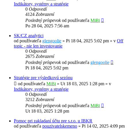
Indikátory, systémy a stratégie
0
Odpovedí
4124
Zobrazení
Posledný príspevok
od používateľa
MiBi
Po 28 04, 2025 7:56 am
SK/CZ analytici
od používateľa
glengoolie
»
Pi 18 04, 2025 5:02 pm
» v
Off
topic - nie len investovanie
0
Odpovedí
2675
Zobrazení
Posledný príspevok
od používateľa
glengoolie
Pi 18 04, 2025 5:02 pm
Stratégie pre výsledkovú sezónu
od používateľa
MiBi
»
Ut 18 03, 2025 1:28 pm
» v
Indikátory, systémy a stratégie
0
Odpovedí
3212
Zobrazení
Posledný príspevok
od používateľa
MiBi
Ut 18 03, 2025 1:28 pm
Pomoc pri zakladaní účtu pre s.r.o. u IBKR
od používateľa
pouzivatelskemeno
»
Pi 14 02, 2025 4:09 pm